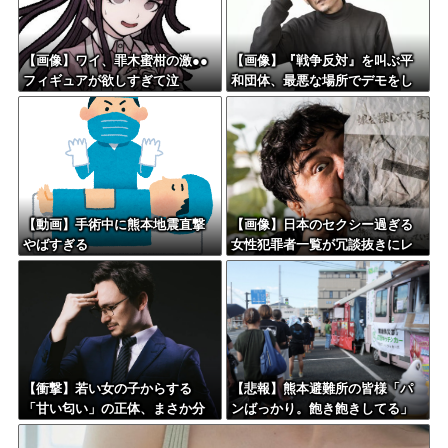
【画像】ワイ、罪木蜜柑の激●●
【画像】『戦争反対』を叫ぶ平
フィギュアが欲しすぎて泣
和団体、最悪な場所でデモをし
く・・・・・・
てしまう
【動画】手術中に熊本地震直撃
【画像】日本のセクシー過ぎる
やばすぎる
女性犯罪者一覧が冗談抜きにレ
ベル高過ぎる件w w w w w w w
w w
【衝撃】若い女の子からする
【悲報】熊本避難所の皆様「パ
「甘い匂い」の正体、まさか分
ンばっかり。飽き飽きしてる」
からないDTなんておらんよな？