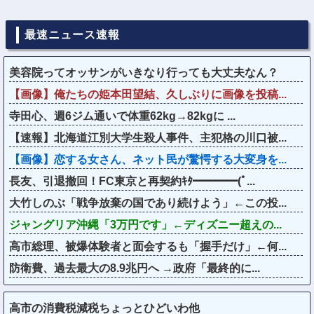
最速ニュース速報
美容院ってオッサンがいきなり行っても大丈夫なん？
【画像】俺たちの姫本田望結、久しぶりに画像を投稿...
寺田心、週6ジム通いで体重62kg→82kgに ...
【速報】北海道江別大学生殺人事件、主犯格の川口被...
【画像】恋する女さん、ネット民が驚愕する大変身を...
長友、引退撤回！FC東京と再契約ｷﾀ━━━━(ﾟ...
大竹しのぶ「戦争放棄の国であり続けよう」←この投...
ジャングリア沖縄「3万円です」←ディズニー超えの...
高市総理、被爆体験者と面会するも「握手だけ」←何...
防衛費、過去最大の8.9兆円へ →政府「最終的に...
高市の消費税減税ちょっとひどいわ他