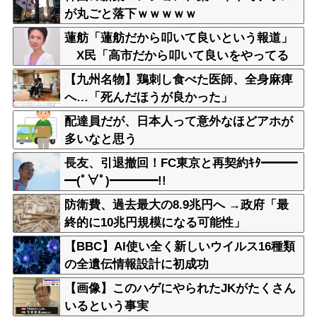
が丸ごと落下ｗｗｗｗｗ
蓮舫「蓮舫だから叩いて良いという報道」
X民「高市だから叩いて良いをやってる
のがお前だろ」
【九州名物】鶏刺し食べた医師、全身麻痺
へ…「死んだほうが良かった」
配達員だが、日本人って意外なほどアホが
多いなと思う
長友、引退撤回！FC東京と再契約ｷﾀ━━━
━(ﾟ∀ﾟ)━━━━!!
防衛費、過去最大の8.9兆円へ →政府「最
終的に10兆円規模になる可能性」
【BBC】AI使い全く新しいウイルス16種類
の全遺伝情報設計に初成功
【画像】このハゲにやられたJKがたくさん
いるという事実