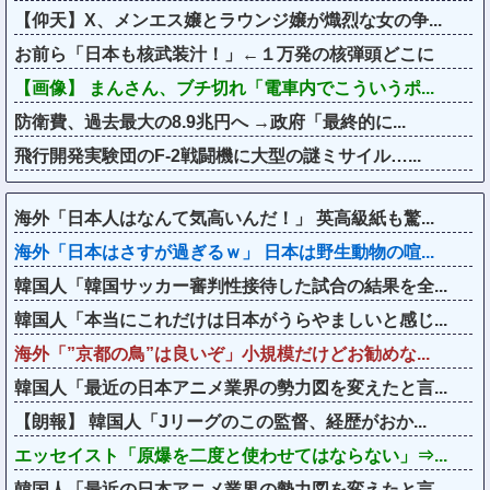
【仰天】X、メンエス嬢とラウンジ嬢が熾烈な女の争...
お前ら「日本も核武装汁！」←１万発の核弾頭どこに
【画像】 まんさん、ブチ切れ「電車内でこういうポ...
防衛費、過去最大の8.9兆円へ →政府「最終的に...
飛行開発実験団のF-2戦闘機に大型の謎ミサイル…...
海外「日本人はなんて気高いんだ！」 英高級紙も驚...
海外「日本はさすが過ぎるｗ」 日本は野生動物の喧...
韓国人「韓国サッカー審判性接待した試合の結果を全...
韓国人「本当にこれだけは日本がうらやましいと感じ...
海外「”京都の鳥”は良いぞ」小規模だけどお勧めな...
韓国人「最近の日本アニメ業界の勢力図を変えたと言...
【朗報】 韓国人「Jリーグのこの監督、経歴がおか...
エッセイスト「原爆を二度と使わせてはならない」⇒...
韓国人「最近の日本アニメ業界の勢力図を変えたと言...