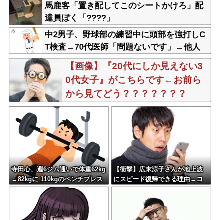
馬鹿客「置き配してこのシートかけろ」配
達員ぼく「????」
中2男子、野球部の練習中に頭部を強打しC
T検査→70代医師「問題ないです」→他人
のCT画像で中学生死亡
【画像】『20代にしか見えない3
0代女子』がこちらです←お前ら
から見てどう？？？？？？？
寺田心、週6ジム通いで体重62kg
【衝撃】広末涼子さんが地上波
→82kgに 110kgのベンチプレス
にスピード復帰できる理由←コ
持ち上げる姿披露
レ、誰にも分からない模様w w w
w w w w w