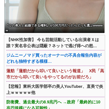
よな？w w w w w w w w w w w
『この美人と結婚できる権利』が100万円だったらどっち選ぶwwww
w
【NHK性加害】 今も芸能活動している出演者Ｘは
誰？実名非公表は隠蔽？ネットで逃げ得への怒...
ジムニーノマド買ったオーナーの不具合報告内容が
どれも独特すぎる模様…
蓮舫「蓮舫だから叩いて良いという報道」 X民「高
市だから叩いて良いをやってるのがお前だろ」
【悲報】東科大医学部卒の美人YouTuber、直美で炎
上ｗｗｗｗｗ他
防衛費、過去最大の8.9兆円へ →政府「最終的に10
兆円規模になる可能性」