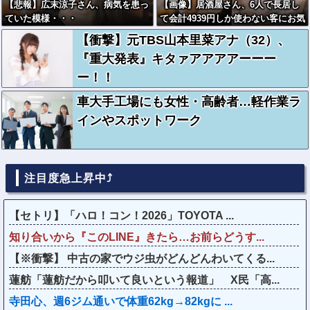
【悲報】広末涼子さん、病気を患っ
【画像】居酒屋さん、6人で長居し
ていた模様・・・
て会計4939円しか使わない客にお気
持ち表明してしまう←コレどっちが
【衝撃】元TBS山本里菜アナ（32）、
悪いんや？？？？？？
『重大発表』キタァアアアアーーー
ー！！
車大手工場にも女性・高齢者…軽作業ラ
インやスポットワーク
注目度急上昇中⤴
【セトリ】「ハロ！コン！2026」TOYOTA ...
知り合いから『このLINE』きたら…お前らどうす...
【※衝撃】 中古の家でウジ虫がどんどんわいてくる...
蓮舫「蓮舫だから叩いて良いという報道」 X民「高...
寺田心、週6ジム通いで体重62kg→82kgに ...