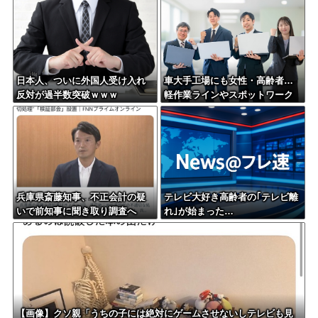
日本人、ついに外国人受け入れ
車大手工場にも女性・高齢者…
反対が過半数突破ｗｗｗ
軽作業ラインやスポットワーク
兵庫県斎藤知事、不正会計の疑
テレビ大好き高齢者の｢テレビ離
いで前知事に聞き取り調査へ
れ｣が始まった…
【画像】クソ親「うちの子には絶対にゲームさせないしテレビも見