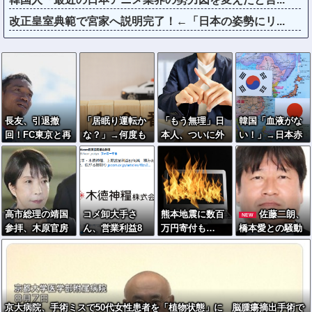
改正皇室典範で宮家へ説明完了！←「日本の姿勢にリ...
長友、引退撤
「居眠り運転か
「もう無理」日
韓国「血液がな
回！FC東京と再
な？」→何度も
本人、ついに外
い！」→日本赤
契約ｷﾀ━━━━
追突→夫婦「こ
国人受け入れ拒
十字、即支援へ
(ﾟ∀ﾟ)━━━━!!
れは事故じゃな
否へ…
い」と気付く…
高市総理の靖国
コメ卸大手さ
熊本地震に数百
佐藤二朗、
NEW
参拝、木原官房
ん、営業利益8
万円寄付も…
橋本愛との騒動
長官「ご自身で
3％減 高値で買
「体を売って稼
で主演映画が完
適切に判断」
い込んだ米が売
いだ金」と批判
全白紙へｗｗｗ
れず「損切り祭
を受けた女優
ｗｗ
り」開幕へ
京大病院、手術ミスで50代女性患者を「植物状態」に 脳腫瘍摘出手術で