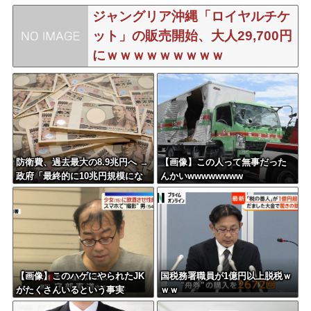
ジャングリア沖縄「ロイヤルチケ
ット」の販売開始、大人29,700円
にｗｗｗｗｗｗｗｗｗ
防衛費、過去最大の8.9兆円へ →
【画像】この人って無事だった
政府「最終的に10兆円規模にな
んかいwwwwwwww
る可能性」
【画像】このハゲにやられたJK
国税務署職員が1億円以上脱税ｗ
がたくさんいるという事実
ｗｗ