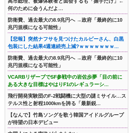
高市総理、被爆体験者と面会するも「握手だけ」←
何のために会うんだよ…
防衛費、過去最大の8.9兆円へ →政府「最終的に10
兆円規模になる可能性」
【悲報】突然ナフサを見つけたカルビーさん、白黒
包装にした結果4週連続売上減?ｗｗｗｗｗｗｗ...
防衛費、過去最大の8.9兆円へ →政府「最終的に10
兆円規模になる可能性」
VCARBリザーブでSF参戦中の岩佐歩夢「目の前に
ある大きな目標はやはりF1のレギュラーシ...
飛行開発実験団のF-2戦闘機に大型の謎ミサイル…ス
テルス性と射程1000kmを誇る「最新鋭...
【なんで】竹島ソングを歌う韓国アイドルグループ
が待望の日本デビュー