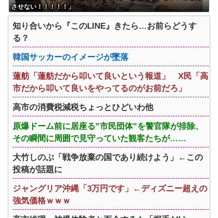
させない！！！！！」
知り合いから『このLINE』きたら…お前らどうす
る？
韓国サッカーのイメージが墜落
蓮舫「蓮舫だから叩いて良いという報道」 X民「高
市だから叩いて良いをやってるのがお前だろ」
高市の消費税減税ちょっとひどいわ他
原爆ドーム前に居座る”市民団体”を警官隊が排除、
その瞬間に周囲で見守っていた観客たちが……
大竹しのぶ「戦争放棄の国であり続けよう」←この
投稿が話題に
ジャングリア沖縄「3万円です」←ディズニー超えの
強気価格ｗｗｗ