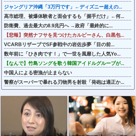
ジャングリア沖縄「3万円です」←ディズニー超えの...
高市総理、被爆体験者と面会するも「握手だけ」←何...
防衛費、過去最大の8.9兆円へ →政府「最終的に...
【悲報】突然ナフサを見つけたカルビーさん、白黒包...
VCARBリザーブでSF参戦中の岩佐歩夢「目の前...
数年前に「ひき肉です！」で一世を風靡した人気Yo...
【なんで】竹島ソングを歌う韓国アイドルグループが...
中国人による密漁が止まらない
警察がスーパーで暴れる刃物男を射殺「発砲は適正か...