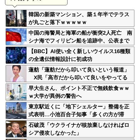
韓国の新築マンション、築１年半でテラス
が丸ごと落下ｗｗｗｗｗ
中国の海警局と海軍の船が衝突2人死亡 南
シナ海でフィリピン船を追跡中、公表まで
に1年
【BBC】AI使い全く新しいウイルス16種類
の全遺伝情報設計に初成功
蓮舫「蓮舫だから叩いて良いという報道」
X民「高市だから叩いて良いをやってる
のがお前だろ」
早大生さん、ポイント不正で無銭飲食ｗｗ
ｗ大学が異例の警告へ
東京駅近くに「地下シェルター」整備を正
式表明…小池百合子知事「多くの方が滞
在、施設整備の効果高い」
石破茂「ウクライナが核放棄しなければロ
シア侵攻しなかった」