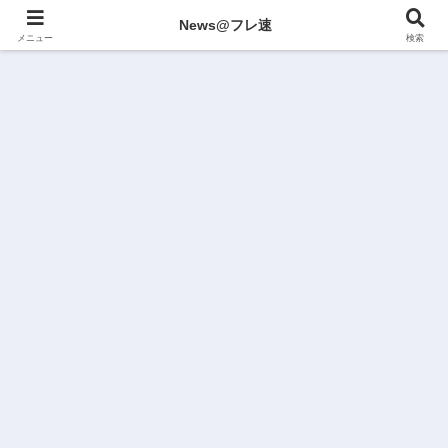
News@フレ速
メニュー
検索