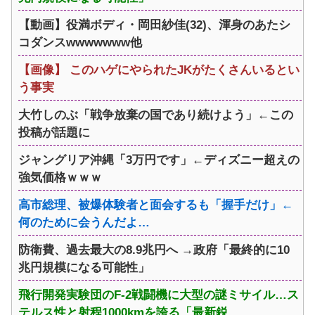
【動画】役満ボディ・岡田紗佳(32)、渾身のあたシ
コダンスwwwwwww他
【画像】 このハゲにやられたJKがたくさんいるとい
う事実
大竹しのぶ「戦争放棄の国であり続けよう」←この
投稿が話題に
ジャングリア沖縄「3万円です」←ディズニー超えの
強気価格ｗｗｗ
高市総理、被爆体験者と面会するも「握手だけ」←
何のために会うんだよ…
防衛費、過去最大の8.9兆円へ →政府「最終的に10
兆円規模になる可能性」
飛行開発実験団のF-2戦闘機に大型の謎ミサイル…ス
テルス性と射程1000kmを誇る「最新鋭...