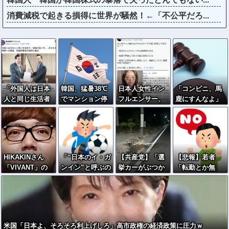
消費減税で起きる損得に世界が騒然！←「不公平だろ...
「外国人は日本
韓国、猛暑38℃
日本人女性イン
「コンビニ、馬
人と同じ生活者
でマンション停
フルエンサー、
鹿にすんなよ」
で、地域の担い
電ラッシュ→住
ライブ配信中に
→あのオーナー
手」…多文化共
民が車へ避難
自殺
夫婦、不起訴ｗ
生実現への提
ｗｗｗｗｗｗｗ
言、全国知事会
ｗ
が政府に提出
HIKAKINさん
「“日本のイ・ガ
【共産党】「選
【悲報】若者
「VIVANT」の
ンイン”と呼ぶの
挙カーがぶつか
「転勤とか無
読み方を知らず
も恥ずかしいレ
っている」知事
理」→企業、つ
赤っ恥ｗｗｗｗ
ベル」“停滞”す
選候補を支援す
いに制度を変え
ｗｗｗ
る久保建英を韓
る団体の街宣車
始める
国メディアが酷
が道路左側の電
評…
柱に衝突 県議
米国「日本よ、そろそろ利上げしろ」高市政権の経済政策に圧力ｗ
と運動員が重