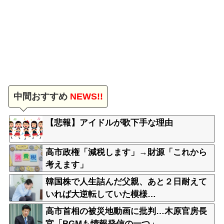
中間おすすめ
NEWS!!
【悲報】アイドルが歌下手な理由
高市政権「減税します」→財源「これから
考えます」
韓国株で人生詰んだ父親、あと２日耐えて
いれば大逆転していた模様…
高市首相の被災地動画に批判…木原官房長
官「BGMも情報発信の一つ」