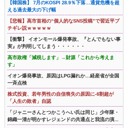
【韓国株】 7月のKOSPI 28.9％下落…通貨危機を超
える過去最大の下げ幅
【悲報】高市首相の“個人的なSNS投稿”で習近平ブ
チギレ説ｗｗｗｗｗ
【衝撃】 イオンモール爆発事故、『とんでもない事
実』が判明してしまう・・・・・・
高市政権「減税します」→財源「これから考えま
す」
イオン爆発事故、原因はLPG漏れか…経産省が全国
一斉点検
株式投資、若年男性の自信喪失の原因に-6割超が
「人生の敗者」自認
「ジャニーさんとつかこうへい氏は同じ」少年隊・
錦織一清が明かすレジェンドの共通点と我流の演...