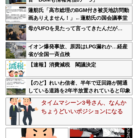
蓮舫氏「高市総理のBGM付き被災地訪問動
画ありえません！」←蓮舫氏の国会議事堂
内撮影が掘り返される
母がUFOを見たって言ってきたんだが…
イオン爆発事故、原因はLPG漏れか…経産
省が全国一斉点検
【速報】消費減税 閣議決定
【のど】れいわ信者、半年で迂回路が開通
している道路を2年半放置されていると印象
操作してしまう
タイムマシーン3号さん、なんか
ちょうどいいポジションになる