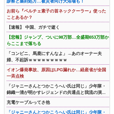
診察と薬剤処方…被災者向け大浴場も！
お前ら『ペルチェ素子の首ネッククーラー』使った
ことあるか？
【速報】 中国、ガチで逝く
【悲報】ジャンプ、ついに98万部…全盛期653万部か
らここまで落ちる
「コンビニ、馬鹿にすんなよ」→あのオーナー夫
婦、不起訴ｗｗｗｗｗｗｗｗｗ
イオン爆発事故、原因はLPG漏れか…経産省が全国
一斉点検
「ジャニーさんとつかこうへい氏は同じ」少年隊・
錦織一清が明かすレジェンドの共通点と我流の演...
充電ケーブルってさ他
「ジャニーさんとつかこうへい氏は同じ」少年隊・