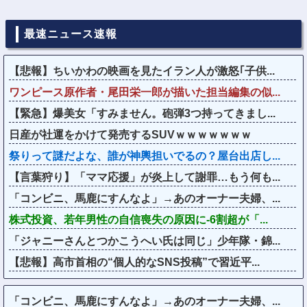
最速ニュース速報
【悲報】ちいかわの映画を見たイラン人が激怒｢子供...
ワンピース原作者・尾田栄一郎が描いた担当編集の似...
【緊急】爆美女「すみません。砲弾3つ持ってきまし...
日産が社運をかけて発売するSUVｗｗｗｗｗｗｗ
祭りって謎だよな、誰が神輿担いでるの？屋台出店し...
【言葉狩り】「ママ応援」が炎上して謝罪…もう何も...
「コンビニ、馬鹿にすんなよ」→あのオーナー夫婦、...
株式投資、若年男性の自信喪失の原因に-6割超が「...
「ジャニーさんとつかこうへい氏は同じ」少年隊・錦...
【悲報】高市首相の“個人的なSNS投稿”で習近平...
「コンビニ、馬鹿にすんなよ」→あのオーナー夫婦、...