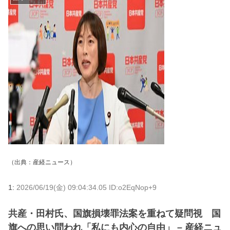
（出典：
産経ニュース
）
1:
2026/06/19(金) 09:04:34.05 ID:o2EqNop+9
共産・田村氏、国旗損壊罪法案を重ねて疑問視 国
旗への思い問われ「私にも内心の自由」 – 産経ニュ