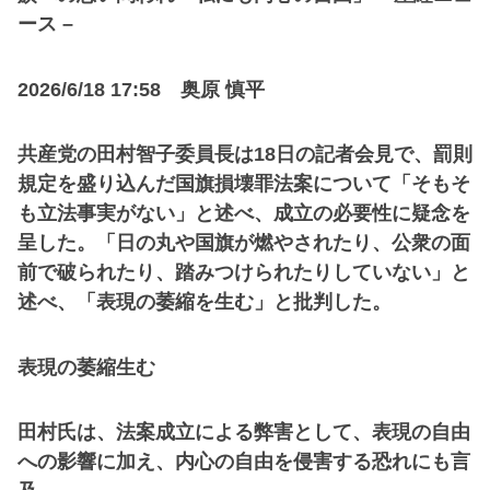
ース –
2026/6/18 17:58 奥原 慎平
共産党の田村智子委員長は18日の記者会見で、罰則
規定を盛り込んだ国旗損壊罪法案について「そもそ
も立法事実がない」と述べ、成立の必要性に疑念を
呈した。「日の丸や国旗が燃やされたり、公衆の面
前で破られたり、踏みつけられたりしていない」と
述べ、「表現の萎縮を生む」と批判した。
表現の萎縮生む
田村氏は、法案成立による弊害として、表現の自由
への影響に加え、内心の自由を侵害する恐れにも言