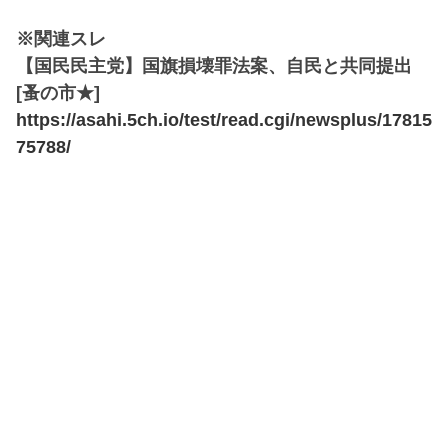
※関連スレ
【国民民主党】国旗損壊罪法案、自民と共同提出
[蚤の市★]
https://asahi.5ch.io/test/read.cgi/newsplus/17815
75788/