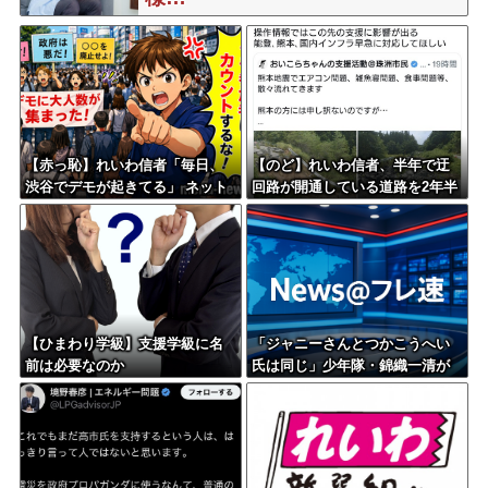
【赤っ恥】れいわ信者「毎日、
【のど】れいわ信者、半年で迂
渋谷でデモが起きてる」 ネット
回路が開通している道路を2年半
「参加者の少なさを隠すために
放置されていると印象操作して
通行人に混じってるのリプ欄で
しまう
バラされてて草」
【ひまわり学級】支援学級に名
「ジャニーさんとつかこうへい
前は必要なのか
氏は同じ」少年隊・錦織一清が
明かすレジェンドの共通点と我
流の演出論