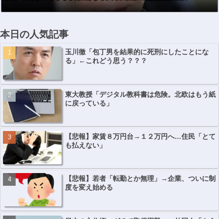
傷 長野
本日の人気記事
玉川徹「包丁男を結果的に死刑にしたことにな
る」←これどう思う？？？
東大教授「デジタル教科書は危険。北欧はもう紙
に戻っている」
【悲報】家賃８万円台→１２万円へ…住民「とて
も払えない」
【悲報】若者「転勤とか無理」→企業、ついに制
度を変え始める