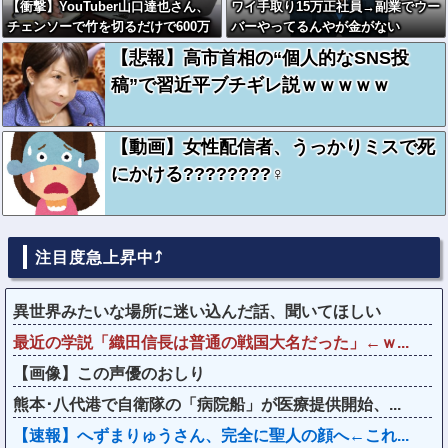
【衝撃】YouTuber山口達也さん、
ワイ手取り15万正社員→副業でウー
チェンソーで竹を切るだけで600万
バーやってるんやが金がない
再生を突破してしまう←正直、こう
【悲報】高市首相の“個人的なSNS投
言うのでいいんだよなw w w w w w
稿”で習近平ブチギレ説ｗｗｗｗｗ
w w
【動画】女性配信者、うっかりミスで死
にかける????????‍♀
注目度急上昇中⤴
異世界みたいな場所に迷い込んだ話、聞いてほしい
最近の学説「織田信長は普通の戦国大名だった」←ｗ...
【画像】この声優のおしり
熊本･八代港で自衛隊の「病院船」が医療提供開始、...
【速報】へずまりゅうさん、完全に聖人の顔へ←これ...