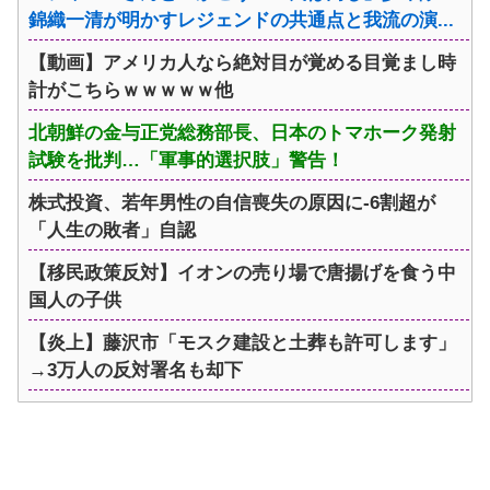
錦織一清が明かすレジェンドの共通点と我流の演...
【動画】アメリカ人なら絶対目が覚める目覚まし時
計がこちらｗｗｗｗｗ他
北朝鮮の金与正党総務部長、日本のトマホーク発射
試験を批判…「軍事的選択肢」警告！
株式投資、若年男性の自信喪失の原因に-6割超が
「人生の敗者」自認
【移民政策反対】イオンの売り場で唐揚げを食う中
国人の子供
【炎上】藤沢市「モスク建設と土葬も許可します」
→3万人の反対署名も却下