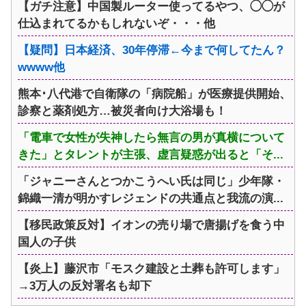
【ガチ注意】中国製ルーター使ってるやつ、◯◯が
仕込まれてるかもしれないぞ・・・他
【疑問】日本経済、30年停滞←今まで何してたん？
wwww他
熊本･八代港で自衛隊の「病院船」が医療提供開始、
診察と薬剤処方…被災者向け大浴場も！
「電車で女性が失神したら無言の男が真横について
きた」とタレントが主張、虚言疑惑が出ると「そ...
「ジャニーさんとつかこうへい氏は同じ」少年隊・
錦織一清が明かすレジェンドの共通点と我流の演...
【移民政策反対】イオンの売り場で唐揚げを食う中
国人の子供
【炎上】藤沢市「モスク建設と土葬も許可します」
→3万人の反対署名も却下