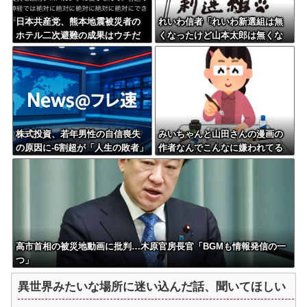
日本共産党、熊本地震被災者の
れいわ信者「れいわ新選組は無
ホテル二次避難の成果はウチだ
くなったけど山本太郎は無くな
とアレオレ詐欺をはじめる
らないからね。山本太郎Foreve
r????」
株式投資、若年男性の自信喪失
みいちゃんと山田さんの漫画の
の原因に-6割超が「人生の敗者」
作者なんでこんなに嫌われてる
自認
んだろうな
高市首相の被災地動画に批判…木原官房長官「BGMも情報発信の一
つ」
異世界みたいな場所に迷い込んだ話、聞いてほしい