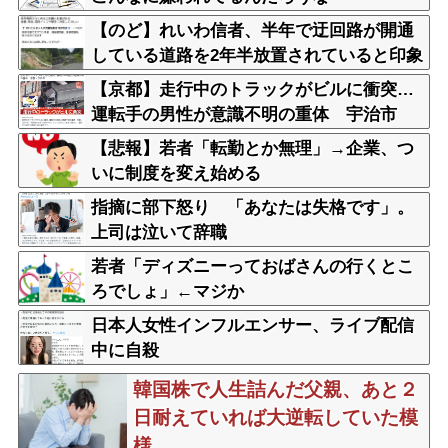
【のど】れいわ信者、半年で迂回路が開通
している道路を2年半放置されていると印象
操作してしまう
【京都】走行中のトラックがビルに衝突…
運転手の男性が意識不明の重体 宇治市
【悲報】若者「転勤とか無理」→企業、つ
いに制度を変え始める
指摘に部下怒り 「あなたは失格です」。
上司は泣いて辞職
若者「ディズニーっておばさんの行くとこ
ろでしょ」←マジか
日本人女性インフルエンサー、ライブ配信
中に自殺
韓国株で人生詰んだ父親、あと２
日耐えていれば大逆転していた模
様…