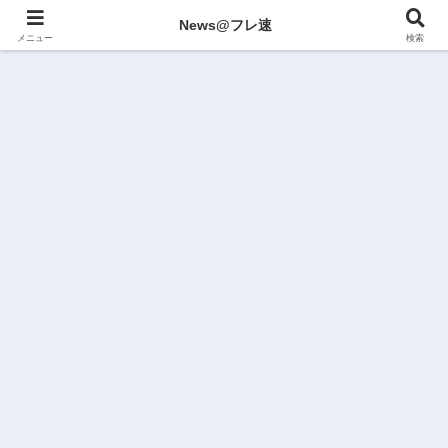
News@フレ速
メニュー
検索