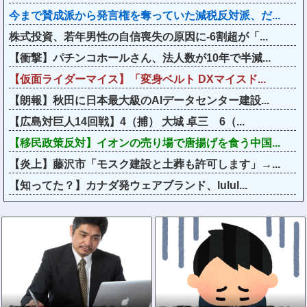
今まで賛成派から発言権を奪っていた減税反対派、だ...
株式投資、若年男性の自信喪失の原因に-6割超が「...
【衝撃】パチンコホールさん、法人数が10年で半減...
【仮面ライダーマイス】「変身ベルト DXマイスド...
【朗報】秋田に日本最大級のAIデータセンター建設...
【広島対巨人14回戦】4（捕） 大城 卓三 6（...
【移民政策反対】イオンの売り場で唐揚げを食う中国...
【炎上】藤沢市「モスク建設と土葬も許可します」→...
【知ってた？】カナダ発ウェアブランド、lulul...