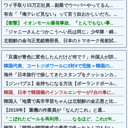
ワイ手取り15万正社員→副業でウーバーやってるん...
有吉「『俺テレビ見ない』って言う奴おかしいだろ。...
【衝撃】 イオンモール爆発事故、『とんでもない事...
「ジャニーさんとつかこうへい氏は同じ」少年隊・錦...
北朝鮮の金与正党総務部長、日本のトマホーク発射試...
「豆腐が青色に変色したんだけど何で？」外国人が詳...
韓国代表、コートジボワールに0対4で完敗＝韓国の...
海外「日本旅行で捺してきたスタンプをクッションカ...
【ジンバブエ】金持ちになる方法【ポーランドボール...
韓国、日本で韓国籍のインフルエンサーが7台の車に...
韓国人「地震で高市早苗ちゃんは北朝鮮の金正恩と比...
【2019年】 重機の作業員が「なんだこれ」と通...
「こぼれたビールを再利用」……なるほど、これがK...
韓国人「韓国が韓国株式の暴落で失ったとんでもない...