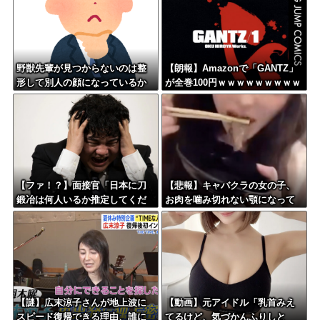
野獣先輩が見つからないのは整
【朗報】Amazonで「GANTZ」
形して別人の顔になっているか
が全巻100円ｗｗｗｗｗｗｗｗｗ
ら←これ
ｗ
【ファ！？】面接官「日本に刀
【悲報】キャバクラの女の子、
鍛冶は何人いるか推定してくだ
お肉を噛み切れない顎になって
さい」 俺「188人です」 面接
しまう・・・
官「どういう風に考えました
か？」 俺「知ってました」→
この後『こう』なったんだがマ
ジで納得いかない！！！！！
【謎】広末涼子さんが地上波に
【動画】元アイドル「乳首みえ
スピード復帰できる理由、誰に
てるけど、気づかんふりしと