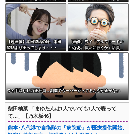
も分からない・・・
こ」
【超画像】本田望結の妹、本田
【画像】ワイ「アルファードい
望結より実ってしまう・・・
いなあ。買いに行くか」店員
「ほいっ見積もりな！」ワイ
「金額おかしくね？」←お前ら
もそう思うよな？？？？？
ワイ手取り15万正社員→副業でウーバーやってるんやが金がない
柴田柚菜 「まゆたんは1人でいても1人で喋って
て…」【乃木坂46】
熊本･八代港で自衛隊の「病院船」が医療提供開始、