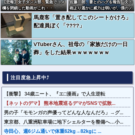
【悲報】女子ダンス部、緊急でコメ
佐藤二朗、妻とのハグを報告「文〇
欄を閉鎖した動画がこれ・・・・・
砲より遥かに威力は弱いが、僕のノ
ロケ砲をお見舞いする」
馬鹿客「置き配してこのシートかけろ」
配達員ぼく「????」
VTuberさん、祖母の「家族だけの一日
葬」をした結果ｗｗｗｗｗｗｗ
注目度急上昇中⤴
【衝撃】 34歳ニート、『エ□漫画』で人生逆転
【ネットのデマ】 熊本地震巡るデマがSNSで拡散...
男の子「モモンガの声優ってどんな人なんだろ」→グ...
東京都、八重洲駐車場に地下シェルターを整備へ…小...
寺田心、週6ジム通いで体重62kg→82kgに ...