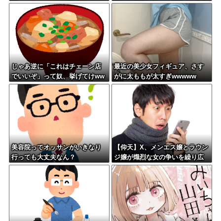
が見えてしまう
Kwww
じゃあ逆に「これはチェーン店
最近の美少女フィギュア、さす
でいいぞ」って奴、挙げてけww
がに太ももが太すぎwwwww
wwwwwww
美容院ってオッサンがいきなり
【仰天】X、メンエス嬢とラウン
行っても大丈夫なん？
ジ嬢が熾烈な女の争いを繰り広
げ対戦型になってしまうw w w
w w w w w