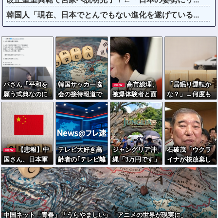
韓国人「現在、日本でとんでもない進化を遂げている...
パさん「平和を
韓国サッカー協
高市総理、
「居眠り運転か
NEW
願う式典なのに
会の接待報道で
被爆体験者と面
な？」→何度も
防弾ガラスと防
「2002年も調べ
会するも「握手
追突→夫婦「こ
弾バッグSPで囲
ろ」の声続出ｗ
だけ」←何のた
れは事故じゃな
まれた壇上でス
ｗｗ
めに会うんだ
い」と気付く…
ピーチする人が
よ…
総理大臣」
【悲報】中
テレビ大好き高
ジャングリア沖
石破茂「ウクラ
NEW
国さん、日本軍
齢者の｢テレビ離
縄「3万円です」
イナが核放棄し
を撃退する「抗
れ｣が始まった…
←ディズニー超
なければロシア
日テーマパー
えの強気価格ｗ
侵攻しなかっ
ク」を各地で大
ｗｗ
た」
量建設
中国ネット「青春」「うらやましい」「アニメの世界が現実に」