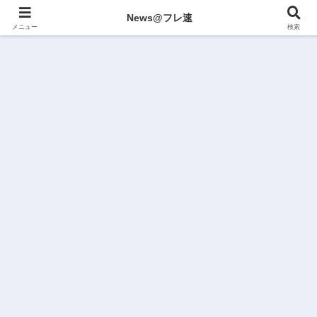
News@フレ速
メニュー
検索