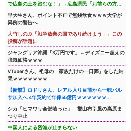
で広島の土を踏むな！」→広島県民「お前らの方...
早大生さん、ポイント不正で無銭飲食ｗｗｗ大学が
異例の警告へ
大竹しのぶ「戦争放棄の国であり続けよう」←この
投稿が話題に
ジャングリア沖縄「3万円です」←ディズニー超えの
強気価格ｗｗｗ
VTuberさん、祖母の「家族だけの一日葬」をした結
果ｗｗｗｗｗｗｗ
【衝撃】ロドリさん、レアル入り目前から一転バル
サ加入へ 4年契約で年俸55億円ｗｗｗｗｗｗ...
シカ「ヒマワリ全部喰った」 郡山布引風の高原ま
つり中止
中国人による密漁が止まらない