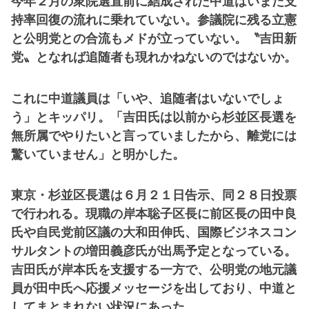
今年２月の衆院選直前に結成された中道はいまだ支
持率回復の流れに乗れていない。参議院に残る立憲
と公明党との合流もメドが立っていない。〝吉田新
党〟となれば追随者も現れかねないのではないか。
これに中道議員は「いや、追随者はいないでしょ
う」とキッパリ。「吉田氏は以前から杉並区長選を
無所属でやりたいと言っていましたから、離党には
驚いていません」と明かした。
東京・杉並区長選は６月２１日告示、同２８日投票
で行われる。現職の岸本聡子区長に前区長の田中良
氏や自民党前区議の大和田伸氏、国際ビジネスコン
サルタントの増田義彦氏が出馬予定となっている。
吉田氏が岸本氏を支援する一方で、公明党の地元議
員が田中氏へ応援メッセージを出しており、中道と
してまとまれない状況にあった。