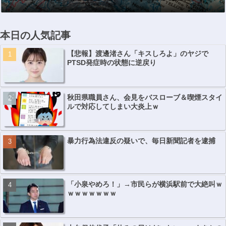
本日の人気記事
【悲報】渡邊渚さん「キスしろよ」のヤジで
PTSD発症時の状態に逆戻り
秋田県職員さん、会見をバスローブ＆喫煙スタイ
ルで対応してしまい大炎上ｗ
暴力行為法違反の疑いで、毎日新聞記者を逮捕
「小泉やめろ！」→市民らが横浜駅前で大絶叫ｗ
ｗｗｗｗｗｗｗ