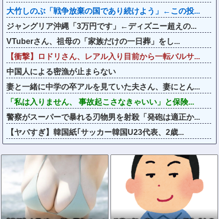
大竹しのぶ「戦争放棄の国であり続けよう」←この投...
ジャングリア沖縄「3万円です」←ディズニー超えの...
VTuberさん、祖母の「家族だけの一日葬」をし...
【衝撃】ロドリさん、レアル入り目前から一転バルサ...
中国人による密漁が止まらない
妻と一緒に中学の卒アルを見ていた夫さん、妻にとん...
「私は入りません、 事故起こさなきゃいい」と保険...
警察がスーパーで暴れる刃物男を射殺「発砲は適正か...
【ヤバすぎ】韓国紙｢サッカー韓国U23代表、2歳...