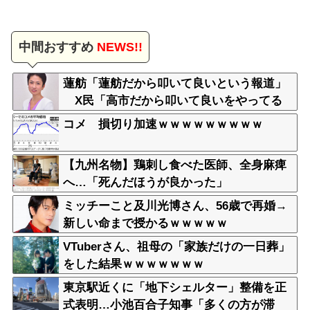
中間おすすめ
NEWS!!
蓮舫「蓮舫だから叩いて良いという報道」
X民「高市だから叩いて良いをやってる
のがお前だろ」
コメ 損切り加速ｗｗｗｗｗｗｗｗｗ
【九州名物】鶏刺し食べた医師、全身麻痺
へ…「死んだほうが良かった」
ミッチーこと及川光博さん、56歳で再婚→
新しい命まで授かるｗｗｗｗｗ
VTuberさん、祖母の「家族だけの一日葬」
をした結果ｗｗｗｗｗｗｗ
東京駅近くに「地下シェルター」整備を正
式表明…小池百合子知事「多くの方が滞