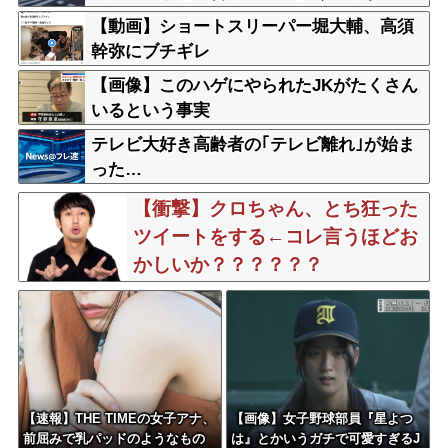
在、施設整備の効果高い」
【動画】ショートスリーパー堀大輔、高須
幹弥にブチギレ
【画像】このハゲにやられたJKがたくさん
いるという事実
テレビ大好き高齢者の｢テレビ離れ｣が始ま
った…
【衝撃】クロちゃん、とち狂った
ツイートをする←コレ言うほどお
かしいか？？？？？？
【速報】THE TIMEの女子アナ、
【画像】女子野球部員『星よつ
前屈みで乳パッドのようなもの
は』とかいうガチで可愛すぎるJ