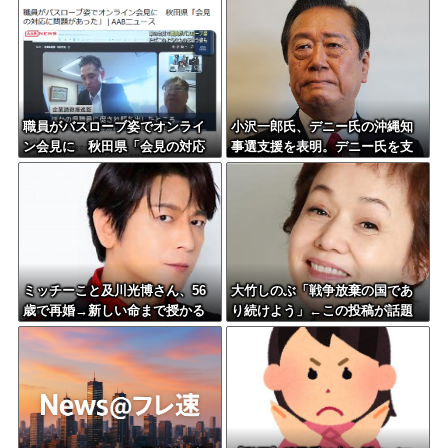
家公務員月給3.51％増へ 人事院
の勧告を受け
職員がバスローブ姿でオンライ
小沢一郎氏、デニー氏の沖縄知
ン会見に 秋田県「会見の対応
事選支援を表明。デニー氏を支
に問題があった」
援しない中革連を批判
ミッチーこと及川光博さん、56
大竹しのぶ「戦争放棄の国であ
歳で再婚→新しい命まで授かる
り続けよう」←この投稿が話題
ｗｗｗｗｗ
に