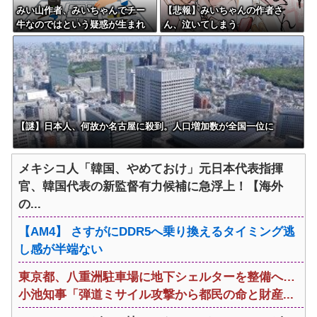
みい山作者、みいちゃんでチー
【悲報】みいちゃんの作者さ
牛なのではという疑惑が生まれ
ん、泣いてしまう
るｗｗｗｗｗｗｗ
【謎】日本人、何故か名古屋に殺到。人口増加数が全国一位に
メキシコ人「韓国、やめておけ」元日本代表指揮
官、韓国代表の新監督有力候補に急浮上！【海外
の...
【AM4】 さすがにDDR5へ乗り換えるタイミング逃
し感が半端ない
東京都、八重洲駐車場に地下シェルターを整備へ…
小池知事「弾道ミサイル攻撃から都民の命と財産...