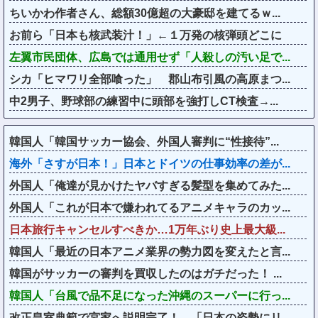
ちいかわ作者さん、総額30億超の大豪邸を建てるｗ...
お前ら「日本も核武装汁！」←１万発の核弾頭どこに
左翼市民団体、広島では通用せず「人殺しの汚い足で...
シカ「ヒマワリ全部喰った」 郡山布引風の高原まつ...
中2男子、野球部の練習中に頭部を強打しCT検査→...
韓国人「韓国サッカー協会、外国人審判に“性接待”...
海外「さすが日本！」日本とドイツの仕事効率の差が...
外国人「俺達が見かけたヤバすぎる髪型を集めてみた...
外国人「これが日本で嫌われてるアニメキャラのカッ...
日本旅行キャンセルすべきか…1万年ぶり史上最大級...
韓国人「最近の日本アニメ業界の勢力図を変えたと言...
韓国がサッカーの審判を買収したのはガチだった！ ...
韓国人「台風で品不足になった沖縄のスーパーに行っ...
改正皇室典範で宮家へ説明完了！←「日本の姿勢にリ...