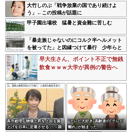
大竹しのぶ「戦争放棄の国であり続けよ
う」←この投稿が話題に
甲子園出場校 猛暑と資金難に苦しむ
「暴走族じゃないのにコルク半ヘルメット
を被ってた」と因縁つけて暴行 少年らと
父親(37)逮捕
早大生さん、ポイント不正で無銭
飲食ｗｗｗ大学が異例の警告へ
高市総理「物価上昇を上回る賃
"テレビ大好き"高齢者の｢テレビ
上げを日本に定着させる」 →国
離れ｣が始まった