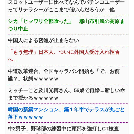
スロットユーザーに比べてなんでパチンコユーザー
ってリテラシーがここまで低いんだろうか…他
シカ「ヒマワリ全部喰った」 郡山布引風の高原ま
つり中止
中国人による密漁が止まらない
「もう無理」日本人、ついに外国人受け入れ拒否
へ…
中道改革連合、全国キャラバン開始も「で、お前
誰？」状態ｗｗｗｗｗ
ミッチーこと及川光博さん、56歳で再婚→新しい命
まで授かるｗｗｗｗｗ
韓国の新築マンション、築１年半でテラスが丸ごと
落下ｗｗｗｗｗ
中2男子、野球部の練習中に頭部を強打しCT検査