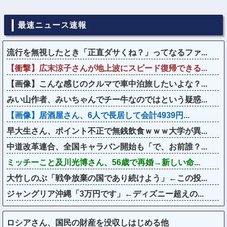
最速ニュース速報
流行を無視したとき「正直ダサくね？」ってなるファ...
【衝撃】広末涼子さんが地上波にスピード復帰できる...
【画像】こんな感じのクルマで車中泊旅したいよな？...
みい山作者、みいちゃんでチー牛なのではという疑惑...
【画像】居酒屋さん、6人で長居して会計4939円...
早大生さん、ポイント不正で無銭飲食ｗｗｗ大学が異...
中道改革連合、全国キャラバン開始も「で、お前誰？...
ミッチーこと及川光博さん、56歳で再婚→新しい命...
大竹しのぶ「戦争放棄の国であり続けよう」←この投...
ジャングリア沖縄「3万円です」←ディズニー超えの...
ロシアさん、国民の財産を没収しはじめる他