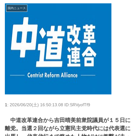
国内ニュース
1:
2026/06/20(土) 16:50:13.08 ID:SRVyofTf9
中道改革連合から吉田晴美前衆院議員が１５日に
離党。当選２回ながら立憲民主党時代には代表選に