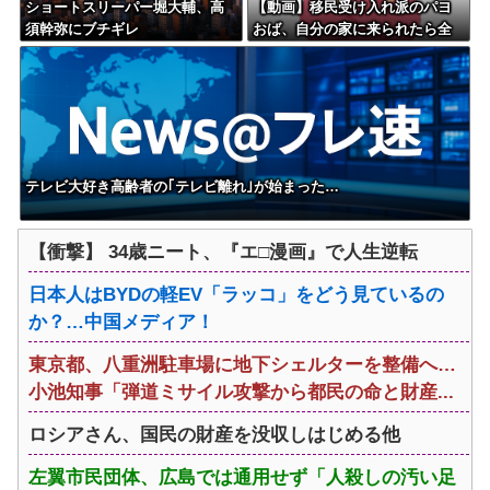
ショートスリーパー堀大輔、高
【動画】移民受け入れ派のパヨ
須幹弥にブチギレ
おば、自分の家に来られたら全
力で拒否るｗｗｗｗｗｗｗｗｗ
ｗｗｗ
テレビ大好き高齢者の｢テレビ離れ｣が始まった…
【衝撃】 34歳ニート、『エ□漫画』で人生逆転
日本人はBYDの軽EV「ラッコ」をどう見ているの
か？…中国メディア！
東京都、八重洲駐車場に地下シェルターを整備へ…
小池知事「弾道ミサイル攻撃から都民の命と財産...
ロシアさん、国民の財産を没収しはじめる他
左翼市民団体、広島では通用せず「人殺しの汚い足