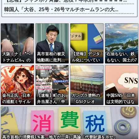
韓国人「大谷、25号・26号マルチホームランの大...
大阪ミナミ〝ベ
高市首相の被災
【悲報】デジタ
石油もない、鉄
トナムビル〟の
地動画に批判…
ル化についてい
もない、国土の7
カラオケVIPル
木原官房長官
けない人たち、
割は山…それで
ームで覚醒剤所
「BGMも情報発
ガチで社会から
も日本が世界屈
持、ベトナム国
信の一つ」
取り残され始め
指の経済大国に
籍８人逮捕
る
なれた「勤勉
さ」以外の勝
金与正氏、日本
【速報】町のお
ガンプラ塗料の
中国SNS「日本
因！
の巡航ミサイル
弁当屋さん「申
「GSIクレオ
は文明的ではな
試射に反発＝
し訳ないが消費
ス」が挑む次世
い」→“監視社
「軍事的対応」
税1%になったら
代太陽電池…ペ
会”論が大論争に
取る
その分商品代を
ロブスカイトの
ｗｗｗ
値上げするわ」
対抗馬か！
「うちも！」
高市首相の消費税1％案、地方が一斉に異論「代替財源を示せ」