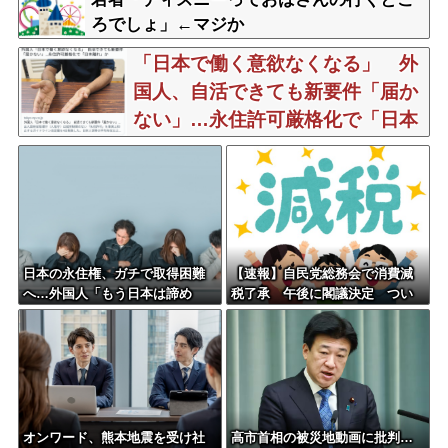
ろでしょ」←マジか
「日本で働く意欲なくなる」 外
国人、自活できても新要件「届か
ない」…永住許可厳格化で「日本
離れ」か
日本の永住権、ガチで取得困難
【速報】自民党総務会で消費減
へ…外国人「もう日本は諦め
税了承 午後に閣議決定 つい
る」
に消費減税へ
オンワード、熊本地震を受け社
高市首相の被災地動画に批判…