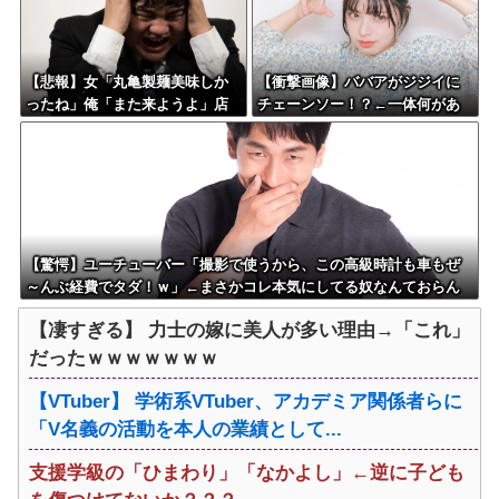
【悲報】女「丸亀製麺美味しか
【衝撃画像】ババアがジジイに
ったね」俺「また来ようよ」店
チェーンソー！？←一体何があ
員「お会計2380円になりまー
ったんやコレw w w w w w w w
す」→その後『こう』なったん
w
だが俺悪くないよ
な？？？？？？？？
【驚愕】ユーチューバー「撮影で使うから、この高級時計も車もぜ
～んぶ経費でタダ！ｗ」←まさかコレ本気にしてる奴なんておらん
よな？よな？w w w w w w w w w w w
【凄すぎる】 力士の嫁に美人が多い理由→「これ」
だったｗｗｗｗｗｗｗ
【VTuber】 学術系VTuber、アカデミア関係者らに
「V名義の活動を本人の業績として...
支援学級の「ひまわり」「なかよし」←逆に子ども