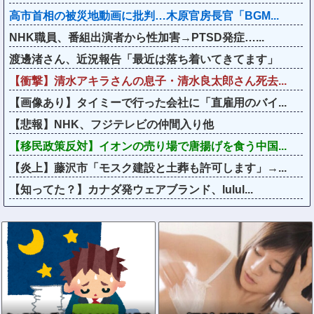
高市首相の被災地動画に批判…木原官房長官「BGM...
NHK職員、番組出演者から性加害→PTSD発症…...
渡邊渚さん、近況報告「最近は落ち着いてきてます」
【衝撃】清水アキラさんの息子・清水良太郎さん死去...
【画像あり】タイミーで行った会社に「直雇用のバイ...
【悲報】NHK、フジテレビの仲間入り他
【移民政策反対】イオンの売り場で唐揚げを食う中国...
【炎上】藤沢市「モスク建設と土葬も許可します」→...
【知ってた？】カナダ発ウェアブランド、lulul...