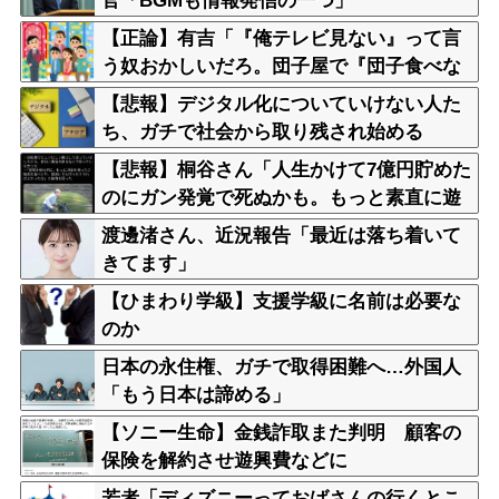
官「BGMも情報発信の一つ」
【正論】有吉「『俺テレビ見ない』って言
う奴おかしいだろ。団子屋で『団子食べな
い』って言うか？」
【悲報】デジタル化についていけない人た
ち、ガチで社会から取り残され始める
【悲報】桐谷さん「人生かけて7億円貯めた
のにガン発覚で死ぬかも。もっと素直に遊
べばよかった」後悔の涙
渡邊渚さん、近況報告「最近は落ち着いて
きてます」
【ひまわり学級】支援学級に名前は必要な
のか
日本の永住権、ガチで取得困難へ…外国人
「もう日本は諦める」
【ソニー生命】金銭詐取また判明 顧客の
保険を解約させ遊興費などに
若者「ディズニーっておばさんの行くとこ