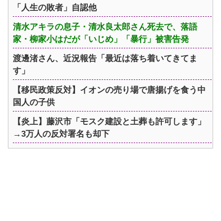
「人生の敗者」自認他
清水アキラの息子・清水良太郎さん死去で、落語
家・柳家小はだが「いじめ」「暴行」被害告発
渡邊渚さん、近況報告「最近は落ち着いてきてま
す」
【移民政策反対】イオンの売り場で唐揚げを食う中
国人の子供
【炎上】藤沢市「モスク建設と土葬も許可します」
→3万人の反対署名も却下