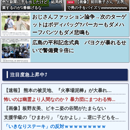
色々副業に手を出したけど、結局残
【画像】前田敦子さん、お乳
NEW
業するのが1番稼げるな
で男の子をパイズリwwwwwwwww
おじさんファッション論争→次のターゲ
ットはボディバッグ?パーカーもダメハ
ーフパンツもダメ悲鳴も
広島の平和記念式典 パヨクが暴れるせ
いで警備費９倍に
注目度急上昇中⤴
【速報】 熊本の被災地、『火事場泥棒』が大暴れ…
怖いのは幽霊より人間なのか？ 暴力団にまつわる怖...
【画像】板野友美、ビキニ姿の谷間がたまらない
支援学級の「ひまわり」「なかよし」←逆に子どもを...
「いきなりステーキ」の反対ｗｗｗｗｗｗｗｗｗ