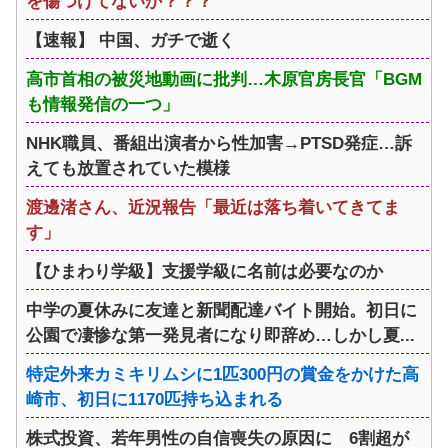
を傷つけてないか？？？
【速報】 中国、ガチで逝く
高市首相の被災地動画に批判…木原官房長官「BGM
も情報発信の一つ」
NHK職員、番組出演者から性加害→PTSD発症…訴
えても放置されていた模様
渡邊渚さん、近況報告「最近は落ち着いてきてま
す」
【ひまわり学級】支援学級に名前は必要なのか
中学の夏休みに友達と新聞配達バイト開始。初日に
公園で凄惨な第一発見者になり即辞め…しかし夏...
特定外来カミキリムシに1匹300円の賞金をかけた高
崎市、初日に1170匹持ち込まれる
株式投資、若年男性の自信喪失の原因に 6割超が