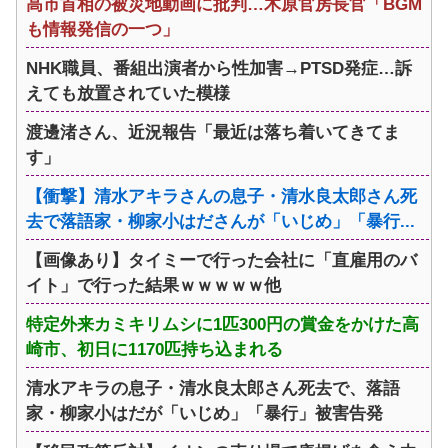
高市首相の被災地動画に批判…木原官房長官「BGM
も情報発信の一つ」
NHK職員、番組出演者から性加害→PTSD発症…訴
えても放置されていた模様
渡邊渚さん、近況報告「最近は落ち着いてきてま
す」
【衝撃】清水アキラさんの息子・清水良太郎さん死
去で落語家・柳家小はださんが「いじめ」「暴行...
【画像あり】タイミーで行った会社に「直雇用のバ
イト」で行った結果ｗｗｗｗｗ他
特定外来カミキリムシに1匹300円の賞金をかけた高
崎市、初日に1170匹持ち込まれる
清水アキラの息子・清水良太郎さん死去で、落語
家・柳家小はだが「いじめ」「暴行」被害告発