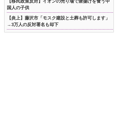
【移民政策反対】イオンの売り場で唐揚げを食う中
国人の子供
【炎上】藤沢市「モスク建設と土葬も許可します」
→3万人の反対署名も却下