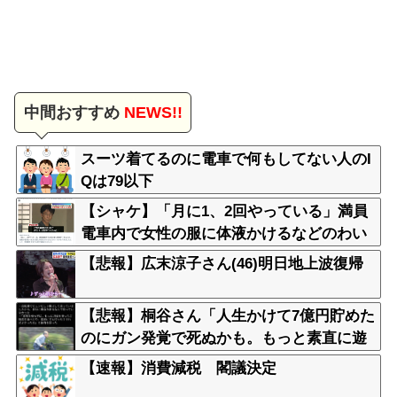
中間おすすめ
NEWS!!
スーツ着てるのに電車で何もしてない人のI
Qは79以下
【シャケ】「月に1、2回やっている」満員
電車内で女性の服に体液かけるなどのわい
せつ行為か 学習塾経営の60歳男を逮捕
【悲報】広末涼子さん(46)明日地上波復帰
警視庁
【悲報】桐谷さん「人生かけて7億円貯めた
のにガン発覚で死ぬかも。もっと素直に遊
べばよかった」後悔の涙
【速報】消費減税 閣議決定