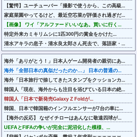
【驚愕】ユーチューバー「撮影で使うから、この高級...
家庭菜園やってるけど、最近空芯菜が評価され過ぎだ...
【画像】 ワイ「アルファードいいなあ。買いに行く...
特定外来カミキリムシに1匹300円の賞金をかけた...
清水アキラの息子・清水良太郎さん死去で、落語家・...
海外「ありがとう！」日本人ゲーム開発者の親切にあ...
海外「全部日本の真似だったのか…」 日本の普通の...
海外「日本旅行で捺してきたスタンプをクッションカ...
韓国人「現在、海外からも注目を浴びている日本の絶...
韓国人「日本で新発売Galaxy Z Foldが...
韓国、日本で韓国籍のインフルエンサーが7台の車に...
【海外の反応】 なぜイチローはあんなに敬遠四球が...
UEFAとFIFAの争いが完全に泥沼化した模様、...
【悲報】ジャンポケ斉藤、懲役７年求刑ｗｗｗｗｗｗ...