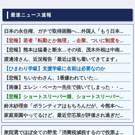
最速ニュース速報
日本の永住権、ガチで取得困難へ…外国人「もう日本...
【悲報】若者「転勤とか無理」→企業、ついに制度を...
【悲報】熊本は猛暑と断水…その頃、茂木外相は中南...
渡邊渚さん、近況報告「最近は落ち着いてきてます」
【ひまわり学級】支援学級に名前は必要なのか
【悲報】ちいかわさん、1番嫌われていた…
【画像】エレン・ベーカー先生で抜いてしまった・・...
【悲報】ショートスリーパー堀、ショートスリーパー...
鈴木紗理奈「ボランティアはもちろんだが、今熊本へ...
家庭菜園やってるけど、最近空芯菜が評価され過ぎだ...
衆院選でほぼ全ての野党「消費税減税するので投票よ...