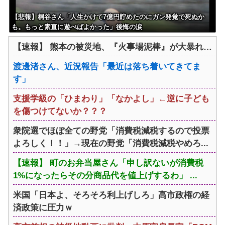
【悲報】桐谷さん「人生かけて7億円貯めたのにガン発覚で死ぬか
も。もっと素直に遊べばよかった」後悔の涙
【速報】 熊本の被災地、『火事場泥棒』が大暴れ…
渡邊渚さん、近況報告「最近は落ち着いてきてま
す」
支援学級の「ひまわり」「なかよし」←逆に子ども
を傷つけてないか？？？
衆院選でほぼ全ての野党「消費税減税するので投票
よろしく！！」→現在の野党「消費税減税やめろ...
【速報】 町のお弁当屋さん「申し訳ないが消費税
1%になったらその分商品代を値上げするわ」 ...
米国「日本よ、そろそろ利上げしろ」高市政権の経
済政策に圧力ｗ