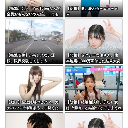
【衝撃】芸人「YouTuberなんて
【朗報】夏、終わるｗｗｗｗｗ
全員おもんないやん笑」←そも
ｗ
そもこれが始まりなんだと思う
んだがどう思う？？？？？
【衝撃映像】かもしれない運
【悲報】セクシー女優さん、熊
転、限界突破してしまう・・・
本地震に300万寄付した結果大炎
上してしまう…←これさぁ…
【動画】至近距離のヒグマ、ガ
【朗報】結婚相談所、子なし女
チのマジで怖過ぎる→ご覧くだ
は『怪物』と結論づけてしまうw
さい
wwwww