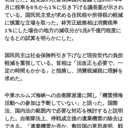
月に税率を8％から1％に引き下げる議長案が示され
ている。国民民主党が求める住民税や所得税の軽減
に慎重な立場を取った。林芳正総務相は消費税率
1％にした場合の地方の減収分が1兆6千億円程度に
なるとの試算を明らかにした。
国民民主は社会保険料引き下げなど現役世代の負担
軽減を重視している。首相は「法改正も必要で、一
定の時間もかかる」と指摘し、消費税減税に理解を
求めた。
中東ホルムズ海峡への自衛隊派遣に関し「機雷掃海
活動への参加は予断していない」と語った。国際
法、国内法の範囲内で必要な対応を検討すると説明
した。自衛隊法上、停戦成立後の遺棄機雷の除去は
できる。「遺棄機雷か否か、敷設国の意思表明、戦