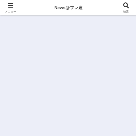
News@フレ速
メニュー
検索