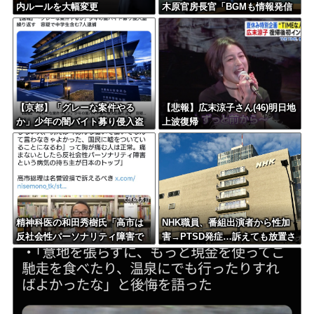
内ルールを大幅変更
木原官房長官「BGMも情報発信
の一つ」
【京都】「グレーな案件やる
【悲報】広末涼子さん(46)明日地
か」少年の闇バイト募り侵入盗
上波復帰
繰り返す 容疑で中学生2人含む
7人逮捕
精神科医の和田秀樹氏「高市は
NHK職員、番組出演者から性加
反社会性パーソナリティ障害で
害→PTSD発症…訴えても放置さ
ある」
れていた模様