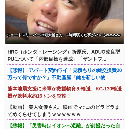
ショートスリーパーの堀大輔さん、4時間寝てた事がバレるwwwww
HRC（ホンダ・レーシング）折原氏、ADUO改良型
PUについて「内部目標を達成」「ザントフ...
【悲報】 アパート契約ワイ「見積もりの鍵交換費20
万って何ですか？」不動産屋「鍵を新しい物...
熊本地震支援に米軍が救援物資を輸送、KC-130輸送
機が飲料水約16トンを空輸！
【動画】 美人女優さん、映画でマ○コのビラビラま
でめくらせてしまうｗｗｗｗｗｗ
【悲報】「災害時はイオンへ避難」が前提だった自