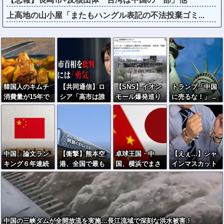
上高地の山小屋「またもハングル表記の不法投棄ゴミ...
韓国人のキムチ
【共同通信】ロ
【SNS】イオン
トランプ「中国
消費量が15年で
シア「高市は誰
モール爆発巡り
に売るな！」→
急減「１日中食
が原爆を投下し
遺族装う投稿拡
中国、世界最高
べない」人も増
たか言及しなか
散、投稿者「閲
峰の技術を自力
加
った。広島と長
覧数稼ぎや承認
開発へ
崎に落ちたのは
欲求止まらなく
UFOだと思って
なった」
中国、論文ラン
【衝撃】熊本空
卓球王国・中
【えぇ…】シャ
いるのか？」
キング６年連続
港、全国で最も
国、横浜でまさ
インマスカット
世界１位→専門
米軍機が来る空
かの全滅ｗｗｗ
約200房を盗ん
家「世界ではな
港になっていた
日本勢3人がベス
だ男の自宅を調
く中国人気を測
ト4入り
べた結果ｗｗｗ
る指標」
ｗｗｗｗｗ
中国の三峡ダムが全開放流を実施…長江流域で深刻な洪水被害！