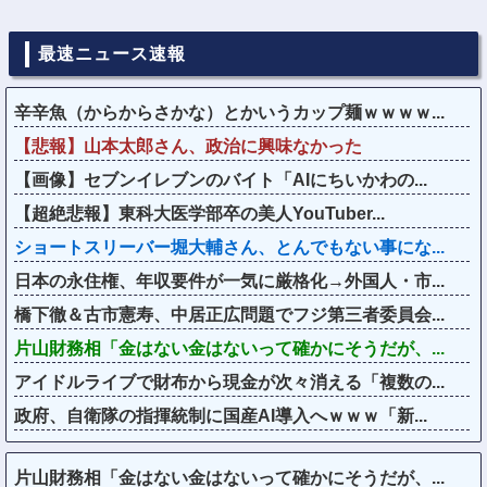
最速ニュース速報
辛辛魚（からからさかな）とかいうカップ麺ｗｗｗｗ...
【悲報】山本太郎さん、政治に興味なかった
【画像】セブンイレブンのバイト「AIにちいかわの...
【超絶悲報】東科大医学部卒の美人YouTuber...
ショートスリーバー堀大輔さん、とんでもない事にな...
日本の永住権、年収要件が一気に厳格化→外国人・市...
橋下徹＆古市憲寿、中居正広問題でフジ第三者委員会...
片山財務相「金はない金はないって確かにそうだが、...
アイドルライブで財布から現金が次々消える「複数の...
政府、自衛隊の指揮統制に国産AI導入へｗｗｗ「新...
片山財務相「金はない金はないって確かにそうだが、...