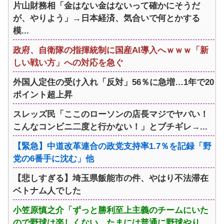
片山財務相「金はない金はないって確かにそうだ
が、やりよう」→日本経済、気合いで何とかする
模...
政府、自衛隊の指揮統制に国産AI導入へｗｗｗ「新
しい戦い方」への対応を急ぐ
外国人定住の受け入れ「反対」56％に急増…1年で20
ポイント超上昇
スレッズ民「ここのローソンの店長マジでヤバい！
こんなコンビニ二度と行かない！」とブチギレ→...
【緊急】中道改革連合の政党支持率1.7％を記録「野
党の6番手に沈む」他
【悲しすぎる】埼玉県飯能市の件、やはり不法滞在
ベトナム人でした
小笠原慎之介「ずっと勝利至上主義のチームにいた
ので野球は楽しくない。たまには普通に野球やり...