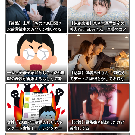
【衝撃】上司「あのさあ田沼？
【超絶悲報】東科大医学部卒の
お前営業車のガソリン抜いてな
美人YouTuberさん、直美でコメ
い？」俺「はぁ？どういうこと
ント欄が炎上してしまう…
すか？」上司「自分の車に入れ
替えたりしてない？？」←これw
w w w w w
一人っ子母子家庭育ちワイ(26)無
【悲報】強者男性さん「30超え
職の母親が再婚するらしくて驚
てデートの練習とかしてる奴な
愕
んなんだ？普通は10代の子供が
いるぞ」
女性「20歳で一括購入したアル
【悲報】風俗嬢と結婚したけど
ファード素敵！」←レンタカー
後悔してる
だろと批判殺到