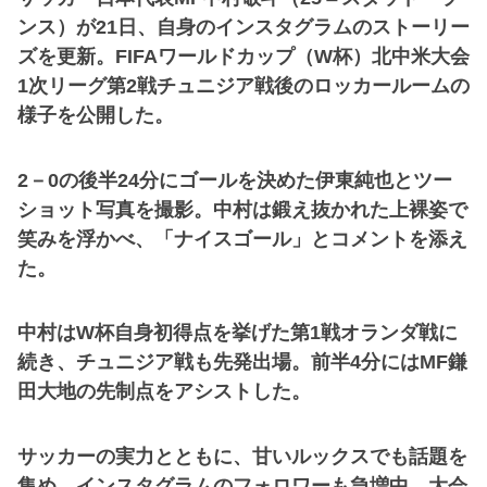
ンス）が21日、自身のインスタグラムのストーリー
ズを更新。FIFAワールドカップ（W杯）北中米大会
1次リーグ第2戦チュニジア戦後のロッカールームの
様子を公開した。
2－0の後半24分にゴールを決めた伊東純也とツー
ショット写真を撮影。中村は鍛え抜かれた上裸姿で
笑みを浮かべ、「ナイスゴール」とコメントを添え
た。
中村はW杯自身初得点を挙げた第1戦オランダ戦に
続き、チュニジア戦も先発出場。前半4分にはMF鎌
田大地の先制点をアシストした。
サッカーの実力とともに、甘いルックスでも話題を
集め、インスタグラムのフォロワーも急増中。大会