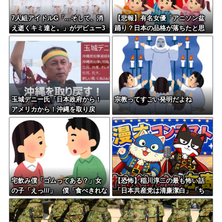
7人組アイドルG「...そして、消
【悲報】有名女優「アニソン盆
え逝くキミ達と。」がデビュー3
踊り？日本の品格が落ちたと思
か月で解散 事務所が事業継続
いました」
困難なため
玉城デニー氏「日本政府から！
宗教ってすごい発明だよね
アメリカから！沖縄を取り戻
す！」（動画あり）
宅飲み僕「ゴムってある？」女
【恐怖】稲川淳二の最も怖い話
の子「えっ///」 僕「食べきれな
「日本共産党は清廉潔白」「ち
かったお菓子輪ゴムで縛りたく
ゃんと自力で資金を集めて活動
て」女の子「⋯あ、そ、そっ
してる」
か///」