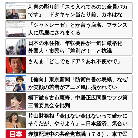
刺青の彫り師「スミ入れてるのは全員バカ
です」 ドタキャン当たり前、カネはな
い、挨拶もできない
「シャトレーゼ」とか言う店名、フランス
人に馬鹿にされまくる
日本の永住権、年収要件が一気に厳格化→
外国人・市民ら「差別だ！」と抗議
さんま「どこでもドア？あれ不便やで」
【偏向】東京新聞「防衛白書の表紙、なぜ
か笑顔の若者がアニメ風に描かれてい
る！」 ネット「血生臭い表紙の方が良かっ
橋下徹＆古市憲寿、中居正広問題でフジ第
たとでも言うのか？」
三者委員会を批判
片山財務相「金はない金はないって確かに
そうだが、やりよう」→日本経済、気合い
で何とかする模様
赤旗配達中の共産党市議（７８）、車で民