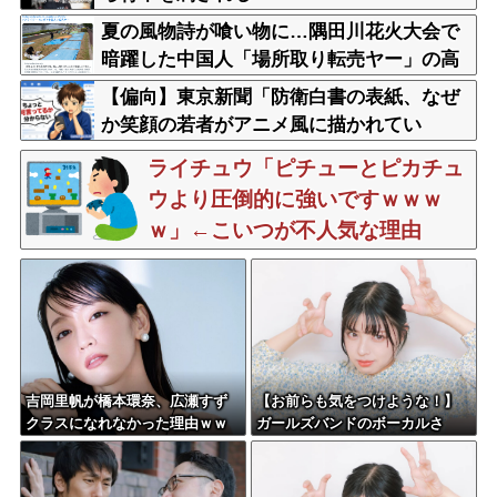
夏の風物詩が喰い物に…隅田川花火大会で
暗躍した中国人「場所取り転売ヤー」の高
笑い
【偏向】東京新聞「防衛白書の表紙、なぜ
か笑顔の若者がアニメ風に描かれてい
る！」 ネット「血生臭い表紙の方が良かっ
ライチュウ「ピチューとピカチュ
たとでも言うのか？」
ウより圧倒的に強いですｗｗｗ
ｗ」←こいつが不人気な理由
吉岡里帆が橋本環奈、広瀬すず
【お前らも気をつけような！】
クラスになれなかった理由ｗｗ
ガールズバンドのボーカルさ
ｗｗｗｗ
ん、客席ダイブした結果『こ
う』なってしまいお気持ち表明
してしまう…