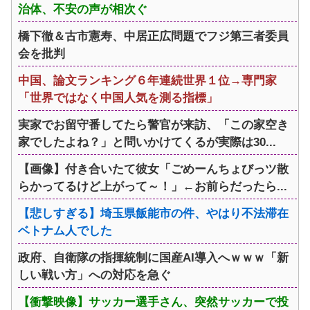
治体、不安の声が相次ぐ
橋下徹＆古市憲寿、中居正広問題でフジ第三者委員
会を批判
中国、論文ランキング６年連続世界１位→専門家
「世界ではなく中国人気を測る指標」
実家でお留守番してたら警官が来訪、「この家空き
家でしたよね？」と問いかけてくるが実際は30...
【画像】付き合いたて彼女「ごめーんちょびっツ散
らかってるけど上がって～！」←お前らだったら...
【悲しすぎる】埼玉県飯能市の件、やはり不法滞在
ベトナム人でした
政府、自衛隊の指揮統制に国産AI導入へｗｗｗ「新
しい戦い方」への対応を急ぐ
【衝撃映像】サッカー選手さん、突然サッカーで投