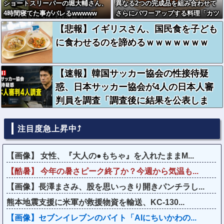
ショートスリーパーの堀大輔さん、
異なる2つの完成品を組み合わせて
4時間寝てた事がバレるwwwww
さらにパワーアップする料理「カツ
カレー」以外にない
【悲報】イギリスさん、国民食を子ども
に食わせるのを諦めるｗｗｗｗｗｗｗ
【速報】韓国サッカー協会の性接待疑
惑、日本サッカー協会が4人の日本人審
判員を調査「調査後に結果を公表しま
す」
注目度急上昇中⤴
【画像】 女性、『大人の●もちゃ』を入れたままM...
【酷暑】 今年の暑さピーク終了か？今週から気温も...
【画像】長澤まさみ、股を思いっきり開きパンチラし...
熊本地震支援に米軍が救援物資を輸送、KC-130...
【画像】セブンイレブンのバイト「AIにちいかわの...