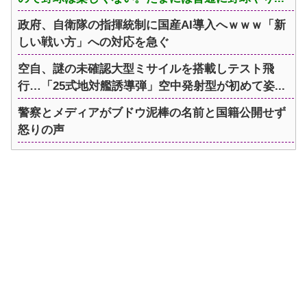
政府、自衛隊の指揮統制に国産AI導入へｗｗｗ「新
しい戦い方」への対応を急ぐ
空自、謎の未確認大型ミサイルを搭載しテスト飛
行…「25式地対艦誘導弾」空中発射型が初めて姿...
警察とメディアがブドウ泥棒の名前と国籍公開せず
怒りの声