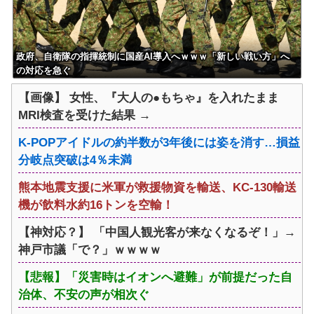
政府、自衛隊の指揮統制に国産AI導入へｗｗｗ「新しい戦い方」へ
の対応を急ぐ
【画像】 女性、『大人の●もちゃ』を入れたまま
MRI検査を受けた結果 →
K-POPアイドルの約半数が3年後には姿を消す…損益
分岐点突破は4％未満
熊本地震支援に米軍が救援物資を輸送、KC-130輸送
機が飲料水約16トンを空輸！
【神対応？】 「中国人観光客が来なくなるぞ！」→
神戸市議「で？」ｗｗｗｗ
【悲報】「災害時はイオンへ避難」が前提だった自
治体、不安の声が相次ぐ