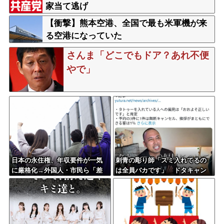
家当て逃げ
【衝撃】熊本空港、全国で最も米軍機が来
る空港になっていた
さんま「どこでもドア？あれ不便
やで」
日本の永住権、年収要件が一気
刺青の彫り師「スミ入れてるの
に厳格化→外国人・市民ら「差
は全員バカです」 ドタキャン
別だ！」と抗議
当たり前、カネはない、挨拶も
できない