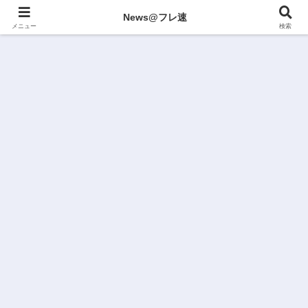
News@フレ速
メニュー
検索