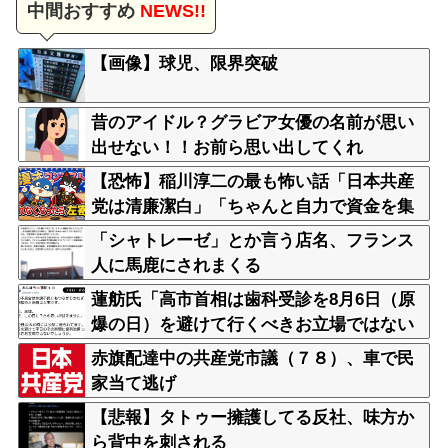
中間おすすめ
NEWS!!
【画像】球児、限界突破
昔のアイドル？グラビア女優の名前が思い
出せない！！お前ら思い出してくれ
【恐怖】稲川淳二の最も怖い話「日本共産
党は清廉潔白」「ちゃんと自力で資金を集
めて活動してる」
「シャトレーゼ」とか言う店名、フランス
人に馬鹿にされまくる
蓮舫氏「高市首相は歯科受診を8月6日（原
爆の日）を避けて行くべきお立場ではない
でしょうか」
赤旗配達中の共産党市議（７８）、車で民
家当て逃げ
【悲報】タトゥー擁護してる反社、味方か
ら背中を刺される