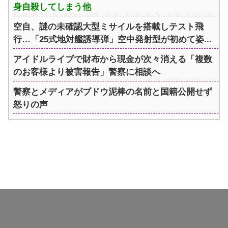
身自殺してしまう他
空自、謎の未確認大型ミサイルを搭載しテスト飛
行…「25式地対艦誘導弾」空中発射型が初めて姿...
アイドルライブで財布から現金が次々消える「複数
のお客様より被害報告」警察に相談へ
警察とメディアがブドウ泥棒の名前と国籍公開せず
怒りの声