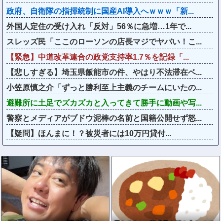
政府、自衛隊の指揮統制に国産AI導入へｗｗｗ「新...
外国人定住の受け入れ「反対」56％に急増…1年で...
スレッズ民「ここのローソンの店長マジでヤバい！こ...
【緊急】中道改革連合の政党支持率1.7％を記録「...
【悲しすぎる】埼玉県飯能市の件、やはり不法滞在ベ...
小笠原慎之介「ずっと勝利至上主義のチームにいたの...
避難所に土足でズカズカと入ってきて勝手に動画や写...
警察とメディアがブドウ泥棒の名前と国籍公開せず怒...
【疑問】ほんまに！？被災者には10万円貸付...