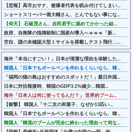
【悲報】高市おサナ、被爆者代表を睨み付けてしまい...
ショートスリーバー堀大輔さん、とんでもない事にな...
【仰天】 石破茂さん、自民若手に舐めてかかった結...
政府、自衛隊の指揮統制に国産AI導入へｗｗｗ「新...
空自、謎の未確認大型ミサイルを搭載しテスト飛行…...
海外「本当にすごい！」日本が清潔な理由を体験した...
韓国人「日本でもボールペンを作れるくらいなら、韓...
「福岡の猫の島はおすすめのスポットだ！」親日外国...
日本に対抗報復時、韓国のGDP3.1%減少…韓国...
海外「日本人は何に使ってるんだ？」 世界的ブーム...
【衝撃】 韓国人「十二支の和菓子、なぜか13匹い...
韓国人「日本でもボールペンを作れるくらいなら、韓...
韓国人「韓流のブームが完全に終わった理由って何な...
【悲報】長崎市+反核団体「台湾は中国の一部」他