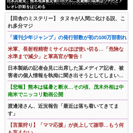
日本共産党、熊本地震被災者のホテル二次避難の成果はウチだとア
レオレ詐欺をはじめる
【田舎のミステリー】 タヌキが人間に化ける説、こ
れ多分マジ
「週刊少年ジャンプ」の発行部数が初の100万部割れ
米軍、長射程精密ミサイルほぼ使い切る…「危険な
水準まで減少」と軍高官が警告！
日本製紙の記者会見に出席した某メディア記者、被
害者の個人情報を執拗に聞き出そうとしてしまい...
【悲報】熊本は猛暑と断水…その頃、茂木外相は中
南米でニッコリ動画公開
渡邊渚さん、近況報告「最近は落ち着いてきてま
す」
【言葉狩り】「ママ応援」が炎上して謝罪…もう何
も言えない