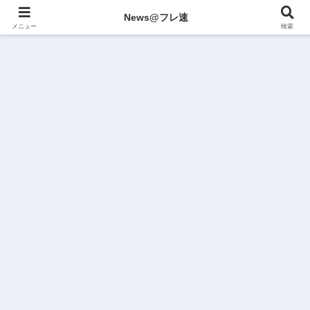
News@フレ速
メニュー
検索