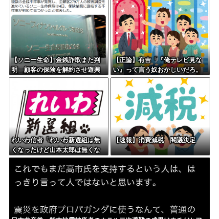
るｗｗｗｗ
【ソニー生命】金銭詐取また判
【正論】有吉「『俺テレビ見な
明 顧客の保険を解約させ遊興
い』って言う奴おかしいだろ。
費などに
団子屋で『団子食べない』って
言うか？」
れいわ信者「れいわ新選組は無
【速報】消費減税 閣議決定
くなったけど山本太郎は無くな
らないからね。山本太郎Foreve
r????」