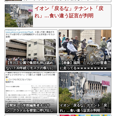
イオン「戻るな」テナント「戻
れ」…食い違う証言が判明
【市川】公園で集団礼拝は認め
【画像】福岡、こんなのが普通
ない？30年続くモスクの祭りに
に走ってるｗｗｗｗｗｗｗｗｗ
異変 元参政党の市議とムスリ
ｗｗｗｗｗｗｗｗｗｗｗｗｗｗ
ムは「直接話そう」 ＳＮＳと
ｗｗｗｗｗｗｗｗｗｗｗｗｗｗ
地元に温度差
ｗｗｗ
【闇深】小学館編集者オジサ
イオン「戻るな」テナント「戻
ン、グラドルを密室に呼び出し
れ」…食い違う証言が判明
オッパイ見せろと強要し脱がせ