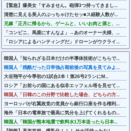
【緊急】爆美女「すみません。砲弾3つ持ってきまし...
清楚に見える美人のぶっちゃけたセッ■ス経験人数が...
兄嫁「正月に帰るから、ゲームと、いいお肉と酒と、...
「コンビニ、馬鹿にすんなよ」→あのオーナー夫婦、...
「ロシアによるハンティングだ」ドローンがウクライ...
韓国人「知られざる日本だけの半導体技術がこちらで...
韓国人「残酷だった日帝強占期前後の写真を見てみよ...
大谷翔平が今季初の1試合2本！第26号2ランにM...
ロシア「お前らの国にある似非エッフェル塔を見せて...
韓国人「日韓のこの分野で比較した場合、どちらの方...
ヨーロッパが右翼政党の党員から銀行口座を作る権利...
海外「日本の電車旅で最高に気分を上げてくれるもの...
韓国人「韓国が熊本地震で飲料水1万本送ったら日本...
【朗報】高市首相、爆乳化！！！ サナ活待ったなし...