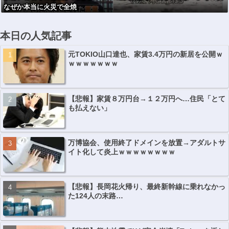
なぜか本当に火災で全焼
本日の人気記事
元TOKIO山口達也、家賃3.4万円の新居を公開ｗ
ｗｗｗｗｗｗｗ
【悲報】家賃８万円台→１２万円へ…住民「とて
も払えない」
万博協会、使用終了ドメインを放置→アダルトサ
イト化して炎上ｗｗｗｗｗｗｗｗ
【悲報】長岡花火帰り、最終新幹線に乗れなかっ
た124人の末路…