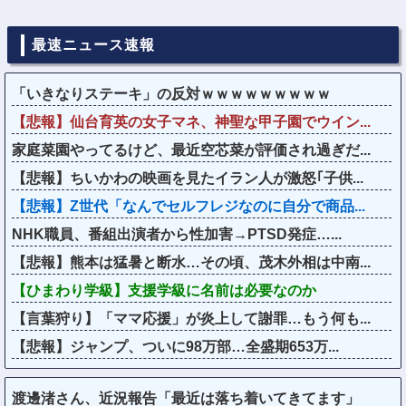
最速ニュース速報
「いきなりステーキ」の反対ｗｗｗｗｗｗｗｗｗ
【悲報】仙台育英の女子マネ、神聖な甲子園でウイン...
家庭菜園やってるけど、最近空芯菜が評価され過ぎだ...
【悲報】ちいかわの映画を見たイラン人が激怒｢子供...
【悲報】Z世代「なんでセルフレジなのに自分で商品...
NHK職員、番組出演者から性加害→PTSD発症…...
【悲報】熊本は猛暑と断水…その頃、茂木外相は中南...
【ひまわり学級】支援学級に名前は必要なのか
【言葉狩り】「ママ応援」が炎上して謝罪…もう何も...
【悲報】ジャンプ、ついに98万部…全盛期653万...
渡邊渚さん、近況報告「最近は落ち着いてきてます」