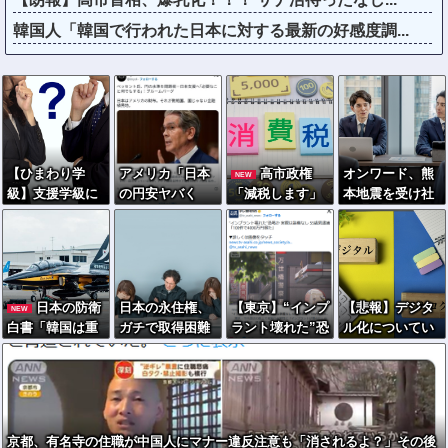
韓国人「韓国で行われた日本に対する最新の好感度調...
【ひまわり学
アメリカ「日本
高市政権
オンワード、熊
NEW
級】支援学級に
の円安ヤバく
「減税します」
本地震を受け社
名前は必要なの
ね？アジア経済
→財源「これか
内ルールを大幅
か
に影響出る
ら考えます」
変更
し。」
日本の防衛
日本の永住権、
【東京】“インプ
【悲報】デジタ
NEW
白書「韓国は重
ガチで取得困難
ラント壊れた”恐
ル化についてい
要な隣国」だと3
へ…外国人「も
喝か 実際は装着
けない人たち、
年連続で位置づ
う日本は諦め
なし 55歳男逮捕
ガチで社会から
け…韓国メディ
る」
「100件で4000
取り残され始め
ア！
万円得た」
る
京都、有名寺の住職が中国人にマナー違反注意も「消されるよ？」その後