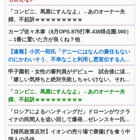
「コンビニ、馬鹿にすんなよ」→あのオーナー夫
婦、不起訴ｗｗｗｗｗｗｗｗｗ
カープ佐々木泰（8月OPS.875打率.438得点圏.000）
←1番に置いた方が良くね？他
【速報】小沢一郎氏「デニーにはなんの責任もない
のにかわいそう、不幸なこと利用し悪宣伝する人...
甲子園初・女性の審判員がデビュー 試合後に涙…
「嬉しい気持ちと絶対失敗しちゃいけない、それ...
「コンビニ、馬鹿にすんなよ」→あのオーナー夫
婦、不起訴ｗｗｗｗｗｗｗｗｗ
「ロシアによるハンティングだ」ドローンがウクラ
イナの民間人を追い回して爆発…ゼレンスキー氏...
【移民政策反対】イオンの売り場で唐揚げを食う中
国人の子供