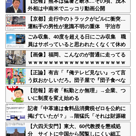
【悲報】熊本は猛暑と断水…その頃、茂木
外相は中南米でニッコリ動画公開
【京都】走行中のトラックがビルに衝突…
運転手の男性が意識不明の重体 宇治市
ごみ収集、40度を超える日にごみ収集 職
員はサボっていると思われたくなくて休め
ない現実
【画像】福岡、こんなのが普通に走ってる
ｗｗｗｗｗｗｗｗｗｗｗｗｗｗｗｗｗｗｗ
ｗｗｗｗｗｗｗｗｗｗｗｗｗｗｗｗｗｗｗ
【正論】有吉「『俺テレビ見ない』って言
ｗｗ
う奴おかしいだろ。団子屋で『団子食べな
い』って言うか？」
【悲報】若者「転勤とか無理」→企業、つ
いに制度を変え始める
記者「中革連は食料品消費税ゼロを公約に
掲げていたが？」→階猛氏「それは財源確
保という条件付き」
【六四天安門】東大、60代教授を懲戒処
分 サイトに中国から閲覧しにくい細工