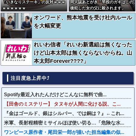
「いきなりステーキ」の反対ｗｗｗ
同人誌あとがき「竿役のガキはこの
ｗｗｗｗｗｗ
後犯した女の父に殺されます」
オンワード、熊本地震を受け社内ルール
を大幅変更
れいわ信者「れいわ新選組は無くなった
けど山本太郎は無くならないからね。山
本太郎Forever????」
注目度急上昇中⤴
Spotify最近入れたんだけどこんなに無料で曲...
【田舎のミステリー】 タヌキが人間に化ける説、こ...
『金はゴールド、銀はシルバー、では銅は？』←これ...
米軍、長射程精密ミサイルほぼ使い切る…「危険な水...
ワンピース原作者・尾田栄一郎が描いた担当編集の似...