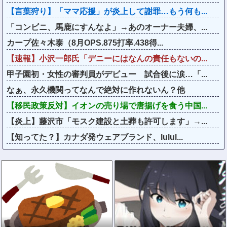
【言葉狩り】「ママ応援」が炎上して謝罪…もう何も...
「コンビニ、馬鹿にすんなよ」→あのオーナー夫婦、...
カープ佐々木泰（8月OPS.875打率.438得...
【速報】小沢一郎氏「デニーにはなんの責任もないの...
甲子園初・女性の審判員がデビュー 試合後に涙…「...
なぁ、永久機関ってなんで絶対に作れないん？他
【移民政策反対】イオンの売り場で唐揚げを食う中国...
【炎上】藤沢市「モスク建設と土葬も許可します」→...
【知ってた？】カナダ発ウェアブランド、lulul...