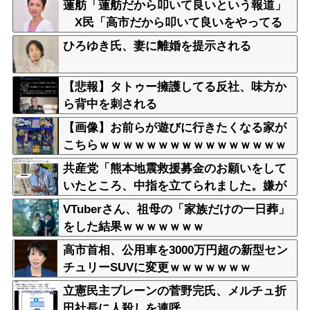
蓮舫「蓮舫だから叩いて良いという報道」
X民「高市だから叩いて良いをやってる
のがお前だろ」
ひろゆき氏、妻に離婚を提示される
【悲報】タトゥー擁護してる反社、味方か
ら背中を刺される
【画像】お前らが遊びに行きたくなる家が
こちらｗｗｗｗｗｗｗｗｗｗｗｗｗｗｗｗ
ｗｗｗｗｗｗｗｗｗｗｗｗｗｗｗｗ
共産党「熊本地震救援募金のお願いをして
いたところ、中指を立てられました。嫌が
らせ酷い」
VTuberさん、祖母の「家族だけの一日葬」
をした結果ｗｗｗｗｗｗｗ
高市首相、公用車を3000万円超の新型セン
チュリーSUVに変更ｗｗｗｗｗｗｗ
立憲民主ブレーンの菅野完氏、メルチュ折
田社長に人殺しを連呼