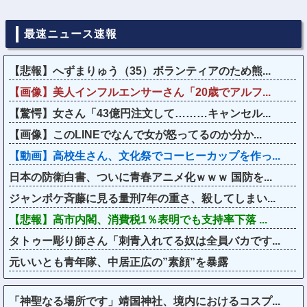
最速ニュース速報
【悲報】へずまりゅう（35）ボランティアのため熊...
【画像】美人インフルエンサーさん「20歳でアルフ...
【驚愕】女さん「43億円注文して………キャンセル...
【画像】このLINEでなんで女が怒ってるのか分か...
【動画】高校生さん、文化祭でコーヒーカップを作っ...
日本の防衛白書、ついに青春アニメ化ｗｗｗ 国防を...
ジャンポケ斉藤に見る量刑7年の重さ、殺してしまい...
【悲報】高市内閣、消費税1％表明でも支持率下落 ...
タトゥー彫り師さん「刺青入れてる奴は全員バカです...
元いいとも青年隊、中居正広の”素顔”を暴露
「神聖なる場所です」靖国神社、境内におけるコスプ...