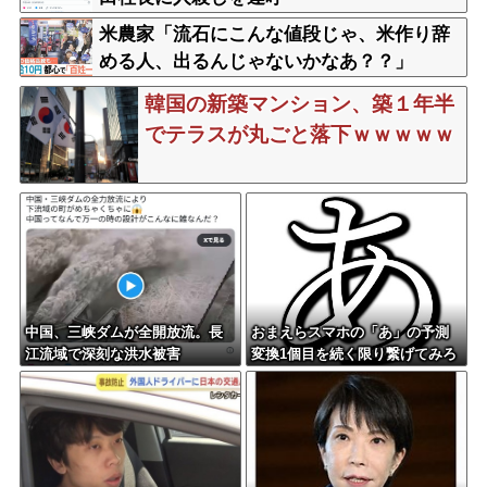
米農家「流石にこんな値段じゃ、米作り辞
める人、出るんじゃないかなあ？？」
韓国の新築マンション、築１年半
でテラスが丸ごと落下ｗｗｗｗｗ
中国、三峡ダムが全開放流。長
おまえらスマホの「あ」の予測
江流域で深刻な洪水被害
変換1個目を続く限り繋げてみろ
wwwwwww