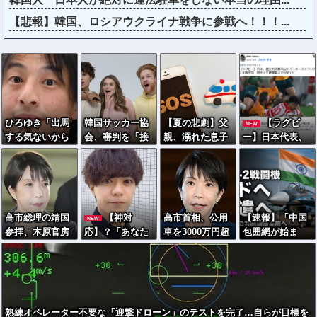
【悲報】韓国、ロシアウクライナ戦争に参戦へ！！！...
ひろゆき「出馬
韓国サッカー協
【夏の悲劇】父
【ラグビ
NEW
する気ないから
会、審判を「接
親、溺れた息子
ー】日本代表、
話さなかった」
待」していた疑
を救おうとしてﾀ
歴史的初勝利な
妻「それでも不
惑が発覚 →日本
ﾋ亡 →専門家も
らず…オースト
誠実だろ」→離
人２人も対象か
警鐘「救助は二
ラリアに逆転負
婚協議へｗｗｗ
次被害が多い」
け ８戦全敗
ｗｗ
高市総理の靖国
【神対
高市首相、公用
【速報】「中国
NEW
参拝、木原官房
応】？「あなた
車を3000万円超
包囲網が始ま
長官「ご自身で
のせいで神戸が
の新型センチュ
る」日本はF-2戦
適切に判断」
反中イメージに
リーSUVに変更
闘機がインド初
なって中国人が
ｗｗｗｗｗｗｗ
派遣
来なくなる！」
→ 神戸市議
熟練オペレーター不要な「迎撃ドローン」のテストを完了…自らが目標を
「で？」ｗｗｗ