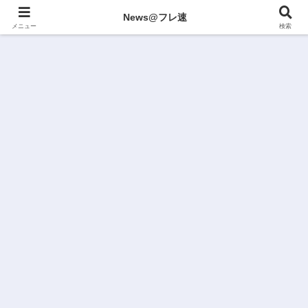
News@フレ速
メニュー
検索