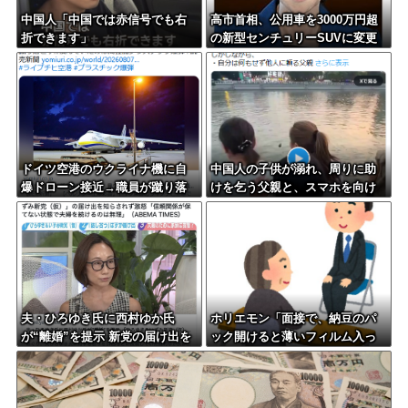
中国人「中国では赤信号でも右
高市首相、公用車を3000万円超
折できます」
の新型センチュリーSUVに変更
ｗｗｗｗｗｗｗ
ドイツ空港のウクライナ機に自
中国人の子供が溺れ、周りに助
爆ドローン接近→職員が蹴り落
けを乞う父親と、スマホを向け
とす→偶然起爆装置が壊れセー
てインプレ稼ぎの見物人
フ
夫・ひろゆき氏に西村ゆか氏
ホリエモン「面接で、納豆のパ
が“離婚”を提示 新党の届け出を
ック開けると薄いフィルム入っ
知らされず激怒「信頼関係が保
てるけどあれなんのためか教え
てず夫婦を続けるのは無理」
てって聞くわけ」