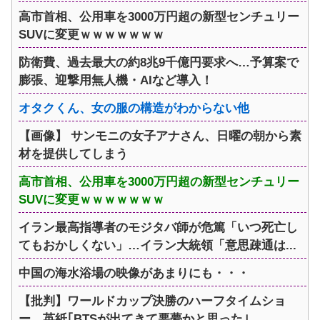
高市首相、公用車を3000万円超の新型センチュリー
SUVに変更ｗｗｗｗｗｗｗ
防衛費、過去最大の約8兆9千億円要求へ…予算案で
膨張、迎撃用無人機・AIなど導入！
オタクくん、女の服の構造がわからない他
【画像】 サンモニの女子アナさん、日曜の朝から素
材を提供してしまう
高市首相、公用車を3000万円超の新型センチュリー
SUVに変更ｗｗｗｗｗｗｗ
イラン最高指導者のモジタバ師が危篤「いつ死亡し
てもおかしくない」…イラン大統領「意思疎通は...
中国の海水浴場の映像があまりにも・・・
【批判】ワールドカップ決勝のハーフタイムショ
ー、英紙｢BTSが出てきて悪夢かと思った｣