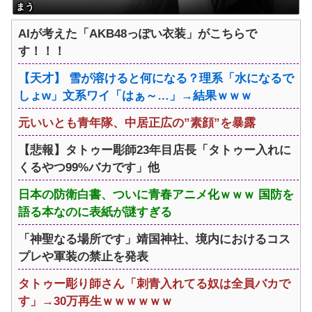
まう
AIが考えた「AKB48っぽい衣装」がこちらで
す！！！
【天才】 雪が溶けると何になる？理系「水になるで
しょw」文系ワイ「はぁ～…」→結果ｗｗｗ
元いいとも青年隊、中居正広の”素顔”を暴露
【悲報】タトゥー彫師23年目店長「タトゥー入れに
くるやつ99%バカです」他
日本の防衛白書、ついに青春アニメ化ｗｗｗ 国防を
語る本なのに表紙が謎すぎる
「神聖なる場所です」靖国神社、境内におけるコス
プレや軍装の禁止を発表
タトゥー彫り師さん「刺青入れてる奴は全員バカで
す」→30万再生ｗｗｗｗｗｗ