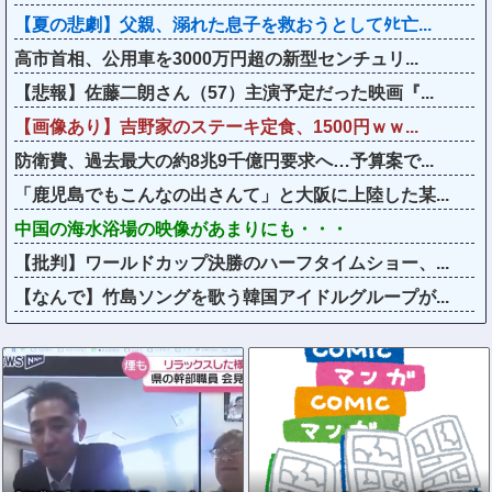
【夏の悲劇】父親、溺れた息子を救おうとしてﾀﾋ亡...
高市首相、公用車を3000万円超の新型センチュリ...
【悲報】佐藤二朗さん（57）主演予定だった映画『...
【画像あり】吉野家のステーキ定食、1500円ｗｗ...
防衛費、過去最大の約8兆9千億円要求へ…予算案で...
「鹿児島でもこんなの出さんて」と大阪に上陸した某...
中国の海水浴場の映像があまりにも・・・
【批判】ワールドカップ決勝のハーフタイムショー、...
【なんで】竹島ソングを歌う韓国アイドルグループが...