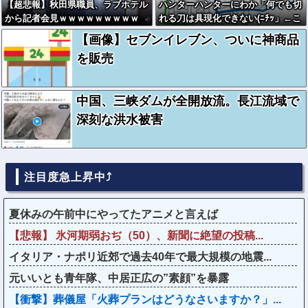
【超悲報】秋田県職員、ラブホテル
ハンターハンターにわか「何でも切
から記者会見ｗｗｗｗｗｗｗｗｗ
れる刀は具現化できない(ﾆﾁｯ」←こ
れ
【画像】セブンイレブン、ついに神商品
を販売
中国、三峡ダムが全開放流。長江流域で
深刻な洪水被害
注目度急上昇中⤴
夏休みの午前中にやってたアニメと言えば
【悲報】 氷河期弱おぢ（50）、新聞に絶望の投稿...
イタリア・ナポリ近郊で過去40年で最大規模の地震...
元いいとも青年隊、中居正広の”素顔”を暴露
【衝撃】葬儀屋「火葬プランはどうなさいますか？」...