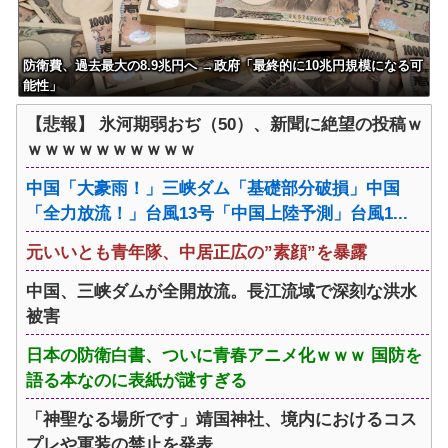
防衛費、過去最大の8.9兆円へ →政府「最終的に10兆円規模になる可
能性」
【悲報】 氷河期弱おぢ（50）、新聞に絶望の投稿ｗ
ｗｗｗｗｗｗｗｗｗｗ
中国「大豪雨！」三峡ダム「基礎部分破損」中国
「全力放流！」台風13号「中国上陸予測」台風1...
元いいとも青年隊、中居正広の”素顔”を暴露
中国、三峡ダムが全開放流。長江流域で深刻な洪水
被害
日本の防衛白書、ついに青春アニメ化ｗｗｗ 国防を
語る本なのに表紙が謎すぎる
「神聖なる場所です」靖国神社、境内におけるコス
プレや軍装の禁止を発表