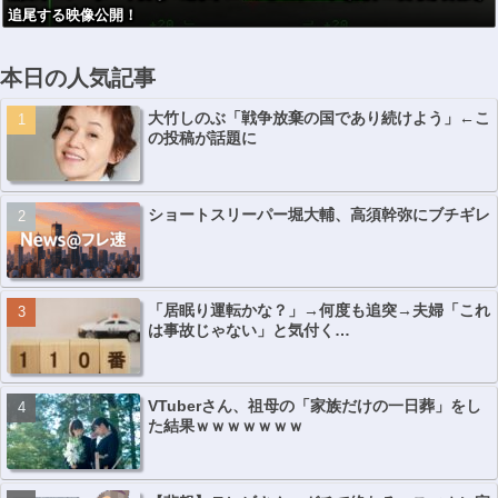
追尾する映像公開！
ｗｗｗｗｗｗｗ
ｗｗｗｗｗ
本日の人気記事
大竹しのぶ「戦争放棄の国であり続けよう」←こ
の投稿が話題に
ショートスリーパー堀大輔、高須幹弥にブチギレ
「居眠り運転かな？」→何度も追突→夫婦「これ
は事故じゃない」と気付く…
VTuberさん、祖母の「家族だけの一日葬」をし
た結果ｗｗｗｗｗｗｗ