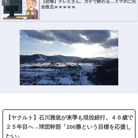
【悲報】テレビさん、ガチで終わる…スマホに完
全敗北ｗｗｗｗｗ
【ヤクルト】石川雅規が来季も現役続行。４６歳で
２５年目へ→球団幹部「200勝という目標を応援し
たい」