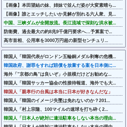
【画像】本田望結の妹、姉妹で並んだ姿が大変素晴ら...
【画像】誰とエッチしたいか見解が別れる六人衆、見...
中国、三峡ダムが全開放流。長江流域で深刻な洪水被...
防衛費、過去最大の約8兆9千億円要求へ…予算案で...
高市首相、公用車を3000万円超の新型センチュリ...
韓国人「韓国代表がロンドン五輪銅メダル剥奪の危機...
韓国政府、謝罪をすれば賠償を放棄する案を日本側に...
海外「”京都の鳥”は良いぞ」小規模だけどお勧めな...
韓国人「韓国サッカー協会の性接待報道、海外でも大...
韓国人「親孝行の台風は本当に日本が好きなんだな」
韓国人「韓国のイメージ失墜は免れないのか？201...
韓国人「村上宗隆、100マイルの速球を打ち砕く2...
韓国人「日本人が絶対に違法駐車をしない本当の理由...
韓国人「日本人が絶対に違法駐車をしない本当の理由...