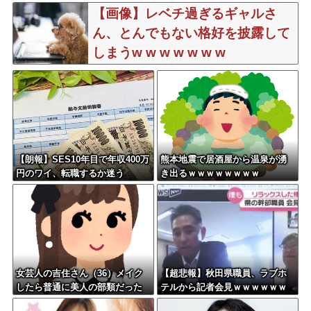
壊れセーフ
【画像】レベチ過ぎるギャルさ
ん、とんでもない格好を披露して
しまうw w w w w w w
【朗報】SES10年目で年収400万
熊本地震で居酒屋から温泉が湧
円のワイ、転職するか迷う
き出るｗｗｗｗｗｗｗｗ
女芸人の吉住さん（36）メイク
【超悲報】秋田県職員、ラブホ
したら普通に美人の部類だった
テルから記者会見ｗｗｗｗｗｗ
と判明ｗｗｗｗｗｗｗｗｗ
ｗｗｗ