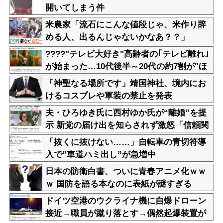
開いてしまう件
米農家「流石にこんな値段じゃ、米作り辞
める人、出るんじゃないかなあ？？」
????"テレビ大好き"高齢者の｢テレビ離れ｣
が始まった…10代後半～20代の約7割が"ほ
ぼ見ない"
「神聖なる場所です」靖国神社、境内にお
けるコスプレや軍装の禁止を発表
夫・ひろゆき氏に西村ゆか氏が“離婚”を提
示 新党の届け出を知らされず激怒「信頼関
係が保てず夫婦を続けるのは無理」
「抜くに抜けない……」自転車の青切符導
入で”車道ハミ出し”が急増中
日本の防衛白書、ついに青春アニメ化ｗｗ
ｗ 国防を語る本なのに表紙が謎すぎる
ドイツ空港のウクライナ機に自爆ドローン
接近→職員が蹴り落とす→偶然起爆装置が