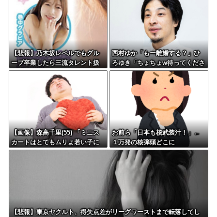
【悲報】乃木坂レベルでもグル
西村ゆか「もー離婚する？」ひ
ープ卒業したら三流タレント扱
ろゆき「ちょちょw待ってくださ
いになる模様・・・
いよー」←これさぁ
【画像】森高千里(55) 「ミニス
お前ら「日本も核武装汁！」←
カートはとてもムリよ若い子に
１万発の核弾頭どこに
は負けるわ」←ワイらにはブッ
刺さりまくってしまうw w w w
w w
【悲報】東京ヤクルト、得失点差がリーグワーストまで転落してし