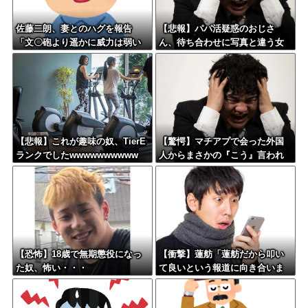
佐藤二朗、妻とのハグを報告
【悲報】パパ活疑惑のおじさ
「文〇砲より遥かに威力は弱い
ん、待ち合わせに写真と違う女
が、僕のノロケ砲をお見舞いす
が来たので逃げようとするも眼
る」
鏡を奪われ可哀想なことになっ
ているところを激写されてしま
う…
【悲報】これが趣味の奴、TierE
【驚愕】マチアプで会った外国
ランクでしたwwwwwwwwww
人からまさかの『こう』言われ
たんやがこれワイ詰み
か？？？？？？？
【恐怖】18歳で無期懲役になっ
【衝撃】蓮舫「蓮舫だから叩い
た奴、怖い・・・
て良いという報道に向き合いま
す！」X民「高市だから叩いて良
いをやってるのがお前だろ」←