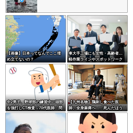
【画像】日本ってなんでここ埋
車大手工場にも女性・高齢者…
め立てないの？
軽作業ラインやスポットワーク
中2男子、野球部の練習中に頭部
【九州名物】鶏刺し食べた医
を強打しCT検査→70代医師「問
師、全身麻痺へ…「死んだほう
題ないです」→他人のCT画像で
が良かった」
中学生死亡