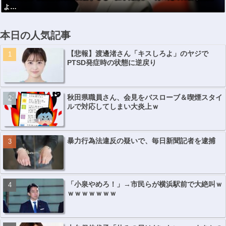
よ…
本日の人気記事
【悲報】渡邊渚さん「キスしろよ」のヤジで
PTSD発症時の状態に逆戻り
秋田県職員さん、会見をバスローブ＆喫煙スタイ
ルで対応してしまい大炎上ｗ
暴力行為法違反の疑いで、毎日新聞記者を逮捕
「小泉やめろ！」→市民らが横浜駅前で大絶叫ｗ
ｗｗｗｗｗｗｗ