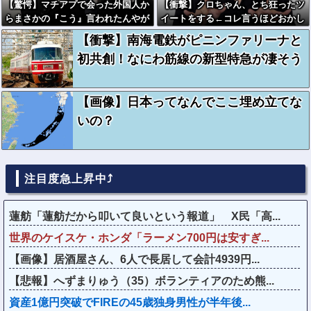
【驚愕】マチアプで会った外国人か
【衝撃】クロちゃん、とち狂ったツ
らまさかの『こう』言われたんやが
イートをする←コレ言うほどおかし
これワイ詰みか？？？？？？？
いか？？？？？？
【衝撃】南海電鉄がピニンファリーナと
初共創！なにわ筋線の新型特急が凄そう
【画像】日本ってなんでここ埋め立てな
いの？
注目度急上昇中⤴
蓮舫「蓮舫だから叩いて良いという報道」 X民「高...
世界のケイスケ・ホンダ「ラーメン700円は安すぎ...
【画像】居酒屋さん、6人で長居して会計4939円...
【悲報】へずまりゅう（35）ボランティアのため熊...
資産1億円突破でFIREの45歳独身男性が半年後...