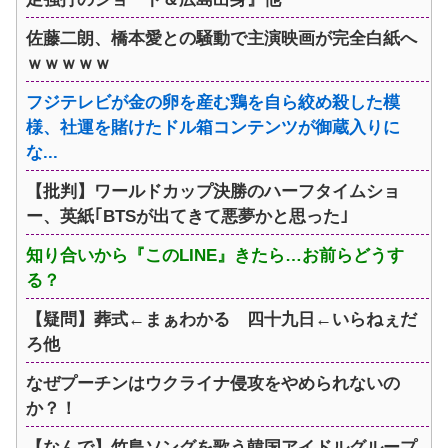
佐藤二朗、橋本愛との騒動で主演映画が完全白紙へ
ｗｗｗｗｗ
フジテレビが金の卵を産む鶏を自ら絞め殺した模
様、社運を賭けたドル箱コンテンツが御蔵入りに
な...
【批判】ワールドカップ決勝のハーフタイムショ
ー、英紙｢BTSが出てきて悪夢かと思った｣
知り合いから『このLINE』きたら…お前らどうす
る？
【疑問】葬式←まぁわかる 四十九日←いらねぇだ
ろ他
なぜプーチンはウクライナ侵攻をやめられないの
か？！
【なんで】竹島ソングを歌う韓国アイドルグループ