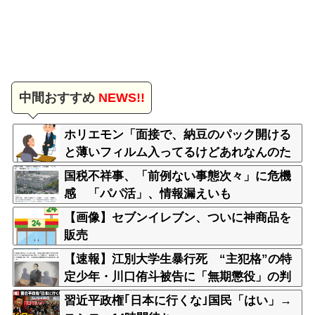
中間おすすめ
NEWS!!
ホリエモン「面接で、納豆のパック開ける
と薄いフィルム入ってるけどあれなんのた
めか教えてって聞くわけ」
国税不祥事、「前例ない事態次々」に危機
感 「パパ活」、情報漏えいも
【画像】セブンイレブン、ついに神商品を
販売
【速報】江別大学生暴行死 “主犯格”の特
定少年・川口侑斗被告に「無期懲役」の判
決 当時17歳少年に「懲役30年」の判決
習近平政権｢日本に行くな｣国民「はい」→