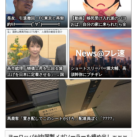
長友、引退撤回！FC東京と再契
【動画】移民受け入れ派のパヨ
約ｷﾀ━━━━(ﾟ∀ﾟ)━━━━!!
おば、自分の家に来られたら全
力で拒否るｗｗｗｗｗｗｗｗｗ
ｗｗｗ
高市総理「物価上昇を上回る賃
ショートスリーパー堀大輔、高
上げを日本に定着させる」 →国
須幹弥にブチギレ
家公務員月給3.51％増へ 人事院
の勧告を受け
馬鹿客「置き配してこのシートかけろ」配達員ぼく「????」
ヨーロッパが中国製メガソーラーを締め出しｗｗｗ