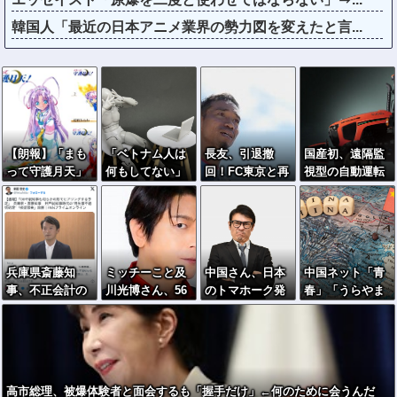
韓国人「最近の日本アニメ業界の勢力図を変えたと言...
【朗報】「まも
「ベトナム人は
長友、引退撤
国産初、遠隔監
って守護月天」
何もしてない」
回！FC東京と再
視型の自動運転
「クローバー」
拡散民、弁護士
契約ｷﾀ━━━━
トラクター…ク
が99円セールｗ
に完全論破され
(ﾟ∀ﾟ)━━━━!!
ボタが来春に発
ｗｗｗｗｗｗｗ
るｗｗｗｗｗｗ
売！
ｗｗｗｗ
ｗ
兵庫県斎藤知
ミッチーこと及
中国さん、日本
中国ネット「青
事、不正会計の
川光博さん、56
のトマホーク発
春」「うらやま
疑いで前知事に
歳で再婚→新し
射実験に効きま
しい」「アニメ
聞き取り調査へ
い命まで授かる
くってしまうｗ
の世界が現実
ｗｗｗｗｗ
ｗｗｗｗ
に」
高市総理、被爆体験者と面会するも「握手だけ」←何のために会うんだ