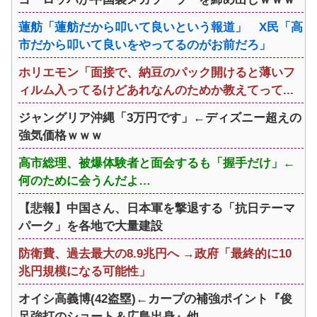
蓮舫「蓮舫だから叩いて良いという報道」 X民「高
市だから叩いて良いをやってるのがお前だろ」
ホリエモン「面接で、納豆のパック開けると薄いフ
ィルム入ってるけどあれなんのためか教えてって...
ジャングリア沖縄「3万円です」←ディズニー超えの
強気価格ｗｗｗ
高市総理、被爆体験者と面会するも「握手だけ」←
何のために会うんだよ…
【悲報】中国さん、日本軍を撃退する「抗日テーマ
パーク」を各地で大量建設
防衛費、過去最大の8.9兆円へ →政府「最終的に10
兆円規模になる可能性」
オイシ高義博(42盗塁)←カープの補強ポイント『俊
足強打のショート＆広島出身』他