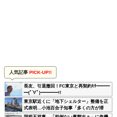
人気記事
PICK-UP!!
長友、引退撤回！FC東京と再契約ｷﾀ━━━
━(ﾟ∀ﾟ)━━━━!!
東京駅近くに「地下シェルター」整備を正
式表明…小池百合子知事「多くの方が滞
在、施設整備の効果高い」
国税不祥事、「前例ない事態次々」に危機