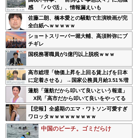
感 「パパ活」、情報漏えいも
佐藤二朗、橋本愛との騒動で主演映画が完
全白紙へｗｗｗｗｗ
ショートスリーパー堀大輔、高須幹弥にブ
チギレ
国税務署職員が1億円以上脱税ｗｗｗ
高市総理「物価上昇を上回る賃上げを日本
に定着させる」 →国家公務員月給3.51％増
へ 人事院の勧告を受け
蓮舫「蓮舫だから叩いて良いという報道」
X民「高市だから叩いて良いをやってる
のがお前だろ」
【悲報】全盛期のエマ・ワトソン可愛すぎ
ワロッタｗｗｗｗｗｗｗｗｗ
中国のビーチ。ゴミだらけ