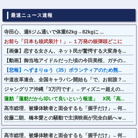
最速ニュース速報
寺田心、週6ジム通いで体重62kg→82kgに ...
お前ら「日本も核武装汁！」←１万発の核弾頭どこに
【画像】恋する女さん、ネット民が驚愕する大変身を...
【動画】御当地アイドルだった頃の今田美桜、ガチの...
【悲報】へずまりゅう（35）ボランティアのため熊...
中道改革連合、全国キャラバン開始も「で、お前誰？...
ジャングリア沖縄「3万円です」←ディズニー超えの...
蓮舫「蓮舫だから叩いて良いという報道」 X民「高...
高市総理、被爆体験者と面会するも「握手だけ」←何...
佐藤二朗、橋本愛との騒動で主演映画が完全白紙へｗ...
高市総理、被爆体験者と面会するも「握手だけ」←何...