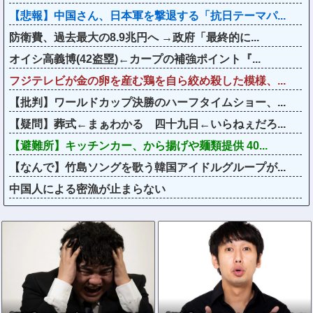
【悲報】中国さん、日本軍を撃退する「抗日テーマパ...
防衛費、過去最大の8.9兆円へ →政府「最終的に...
オイシ高義博(42盗塁)←カープの補強ポイント『...
フジテレビが金の卵を産む鶏を自ら絞め殺した模様、...
【批判】ワールドカップ決勝のハーフタイムショー、...
【疑問】葬式←まぁわかる 四十九日←いらねぇだろ...
【避難所】キッチンカー、から揚げや麺類提供 40...
【なんで】竹島ソングを歌う韓国アイドルグループが...
中国人による密漁が止まらない