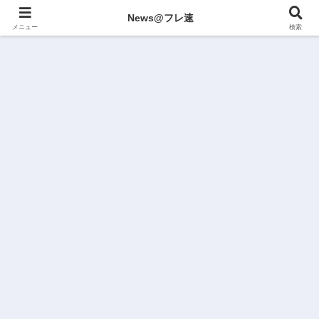
News@フレ速
メニュー
検索