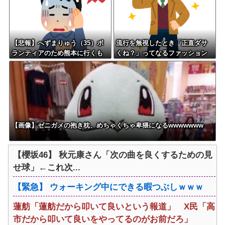
これ…w w
【悲報】へずまりゅう（35）ボ
流行を無視したとき「正直ダサ
ランティアのため熊本に行くも
くね？」ってなるファッション
体調不良で病院に行く
上げてけ
【画像】ゼニガメの抱き枕、めちゃくちゃ卑猥になるwwwwwww
【櫻坂46】 秋元康さん「次の曲を良くするための見
せ球」←これ次...
【緊急】 ウォーキング中にできる暇つぶしｗｗｗ
蓮舫「蓮舫だから叩いて良いという報道」 X民「高
市だから叩いて良いをやってるのがお前だろ」