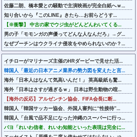
佐藤二朗、橋本愛との騒動で主演映画が完全白紙へｗ...
知り合いから『このLINE』きたら…お前らどうす...
【※衝撃】 中古の家でウジ虫がどんどんわいてくる...
男の子「モモンガの声優ってどんな人なんだろ」→グ...
なぜプーチンはウクライナ侵攻をやめられないのか？...
イチローがマリナーズ主催のHRダービーで見せた活...
韓国人「最近の日本アニメ業界の勢力図を変えたと言...
海外「日本人はなんて気高いんだ！」 英高級紙も驚...
海外「日本はさすが過ぎるｗ」 日本は野生動物の喧...
【海外の反応】アルゼンチン協会、FIFA会長に断...
韓国人「韓国サッカー協会、外国人審判に“性接待”...
韓国人「台風で品不足になった沖縄のスーパーに行っ...
パヨ「れいわ信者、れいわ知能といった表現は完全に...
エッセイスト「原爆を二度と使わせてはならない」⇒...