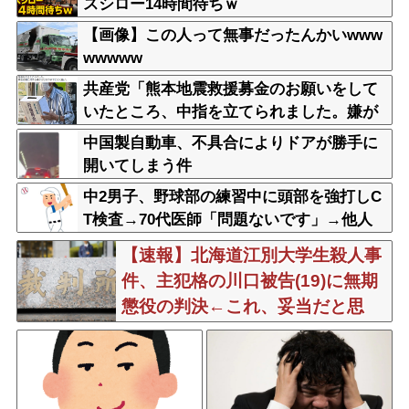
スシロー14時間待ちｗ
【画像】この人って無事だったんかいwww
wwwww
共産党「熊本地震救援募金のお願いをして
いたところ、中指を立てられました。嫌が
らせ酷い」
中国製自動車、不具合によりドアが勝手に
開いてしまう件
中2男子、野球部の練習中に頭部を強打しC
T検査→70代医師「問題ないです」→他人
のCT画像で中学生死亡
【速報】北海道江別大学生殺人事
件、主犯格の川口被告(19)に無期
懲役の判決←これ、妥当だと思
う？？？？？？