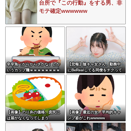
台所で『この行動』をする男、非
モテ確定wwwwww
辛辛魚（からからさかな）とか
【悲報】陰キャ女さん、勤務中
いうカップ麺ｗｗｗｗｗｗｗｗ
にBeRealしてる同僚をチクって
ｗｗ
クビにさせたエピソードを大公
開←これガチだと思
う？？？？？
【画像】のり弁の価格、庶民に
【画像】最近の女、平均的キャ
は届かなくなってしまう
ンプ姿がこれwwwww