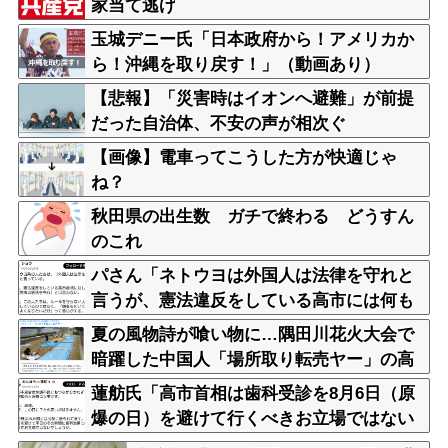
家当て逃げ
玉城デニー氏「日本政府から！アメリカか
ら！沖縄を取り戻す！」（動画あり）
【悲報】「災害時はイオンへ避難」が前提
だった自治体、不安の声が相次ぐ
【画像】電車ってこうした方が快適じゃ
ね？
秋田県の出生数 ガチで終わる どうすん
のこれ
パさん「ネトウヨは外国人は法律を守れと
言うが、憲法違反をしている高市には何も
言わない」
夏の風物詩が喰い物に…隅田川花火大会で
暗躍した中国人「場所取り転売ヤー」の高
笑い
蓮舫氏「高市首相は歯科受診を8月6日（原
爆の日）を避けて行くべきお立場ではない
でしょうか」