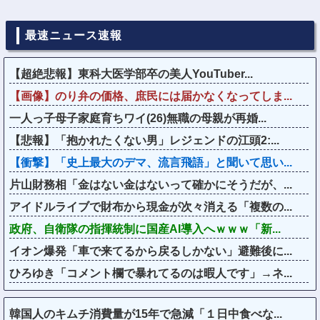
最速ニュース速報
【超絶悲報】東科大医学部卒の美人YouTuber...
【画像】のり弁の価格、庶民には届かなくなってしま...
一人っ子母子家庭育ちワイ(26)無職の母親が再婚...
【悲報】「抱かれたくない男」レジェンドの江頭2:...
【衝撃】「史上最大のデマ、流言飛語」と聞いて思い...
片山財務相「金はない金はないって確かにそうだが、...
アイドルライブで財布から現金が次々消える「複数の...
政府、自衛隊の指揮統制に国産AI導入へｗｗｗ「新...
イオン爆発「車で来てるから戻るしかない」避難後に...
ひろゆき「コメント欄で暴れてるのは暇人です」→ネ...
韓国人のキムチ消費量が15年で急減「１日中食べな...