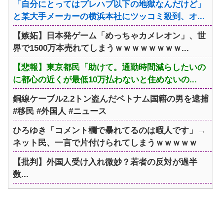
「自分にとってはプレハブ以下の地獄なんだけど」
と某大手メーカーの横浜本社にツッコミ殺到、オ...
【嫉妬】日本発ゲーム「めっちゃカメレオン」、世
界で1500万本売れてしまうｗｗｗｗｗｗｗｗ...
【悲報】東京都民「助けて。通勤時間減らしたいの
に都心の近くが最低10万払わないと住めないの...
銅線ケーブル2.2トン盗んだベトナム国籍の男を逮捕
#移民 #外国人 #ニュース
ひろゆき「コメント欄で暴れてるのは暇人です」→
ネット民、一言で片付けられてしまうｗｗｗｗｗ
【批判】外国人受け入れ微妙？若者の反対が過半
数...