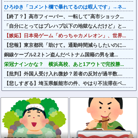
ひろゆき「コメント欄で暴れてるのは暇人です」→ネ...
【終了？】高市フィーバー、一転して”高市ショック...
「自分にとってはプレハブ以下の地獄なんだけど」と...
【嫉妬】日本発ゲーム「めっちゃカメレオン」、世界...
【悲報】東京都民「助けて。通勤時間減らしたいのに...
銅線ケーブル2.2トン盗んだベトナム国籍の男を逮...
栄冠ナインかな？ 横浜高校、あと1アウトで完投勝...
【批判】外国人受け入れ微妙？若者の反対が過半数....
【悲しすぎる】埼玉県飯能市の件、やはり不法滞在ベ...