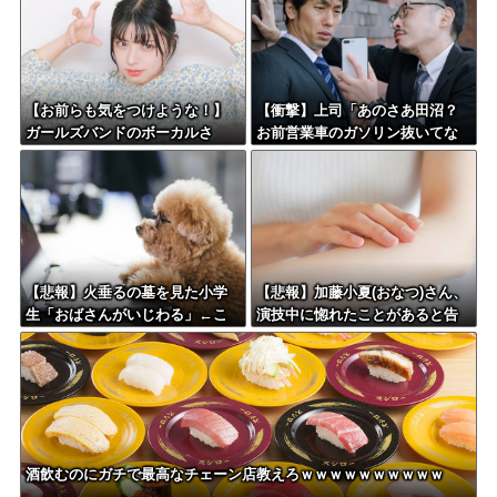
【お前らも気をつけような！】
【衝撃】上司「あのさあ田沼？
ガールズバンドのボーカルさ
お前営業車のガソリン抜いてな
ん、客席ダイブした結果『こ
い？」俺「はぁ？どういうこと
う』なってしまいお気持ち表明
すか？」上司「自分の車に入れ
してしまう…
替えたりしてない？？」←これw
w w w w w
【悲報】火垂るの墓を見た小学
【悲報】加藤小夏(おなつ)さん、
生「おばさんがいじわる」←こ
演技中に惚れたことがあると告
れ、年代とともに変わっていく
白wwwwww
よな…
酒飲むのにガチで最高なチェーン店教えろｗｗｗｗｗｗｗｗｗｗ