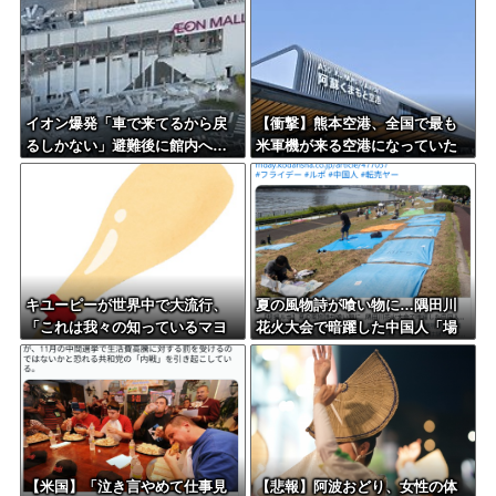
イオン爆発「車で来てるから戻
【衝撃】熊本空港、全国で最も
るしかない」避難後に館内へ…
米軍機が来る空港になっていた
現場の実態が判明
キユーピーが世界中で大流行、
夏の風物詩が喰い物に…隅田川
「これは我々の知っているマヨ
花火大会で暗躍した中国人「場
ネーズではない新しいソース
所取り転売ヤー」の高笑い
だ」
【米国】「泣き言やめて仕事見
【悲報】阿波おどり、女性の体