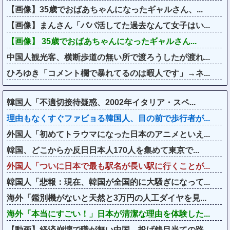
【画像】35歳でおばあちゃんになったギャルさん、...
【画像】まんさん「パパ活してた過去なんて女子はい...
【画像】 35歳でおばあちゃんになったギャルさん...
中国人観光客、横断歩道の無い所で渡ろうしたが渡れ...
ひろゆき「コメント欄で暴れてるのは暇人です」→ネ...
韓国人「不適切接待疑惑、2002年イタリア・スペ...
理由もなくすぐファビョる韓国人、目の前で歩行者が...
外国人「初めてトラウマになった日本のアニメといえ...
韓国、どこからか反日日本人170人を集めて東京で...
外国人「ついに日本で最も駅名が長い駅に行くことが...
韓国人「悲報：現在、韓国が全国的に大騒ぎになって...
海外「鑑別機がないと天然と3万円の人工ダイヤを見...
海外「本当にすごい！」日本が清潔な理由を体験した...
【動画】経済崩壊で職が無い中国、投げ銭目当ての路...