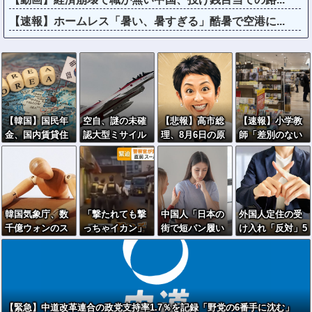
【速報】ホームレス「暑い、暑すぎる」酷暑で空港に...
【韓国】国民年
空自、謎の未確
【悲報】高市総
【速報】小学教
金、国内賃貸住
認大型ミサイル
理、8月6日の原
師「差別のない
宅に本格投資
を搭載しテスト
爆の日に歯医者
本屋を作りた
へ…家賃上昇を
飛行…「25式地
を受診 → 蓮舫
い」ヘイト本と
見込む
対艦誘導弾」空
さん「この日を
認定して排除す
中発射型が初め
避けて治療に行
る差別はきれい
て姿を見せた！
くべき立場で
な差別ｗｗｗ
韓国気象庁、数
「撃たれても撃
中国人「日本の
外国人定住の受
は？なぜ、この
千億ウォンのス
っちゃイカン」
街で短パン履い
け入れ「反対」5
日に？との思い
パコン＋AI導入
警視庁OBが明か
てる人が少なす
6％に急増…1年
が拭えない！」
→天気予報が外
す拳銃使用の葛
ぎる」
で20ポイント超
ｗｗｗｗｗｗｗ
れまくるｗｗｗ
藤…河内長野「2
上昇
ｗｗｗ
発で射殺」なぜ
起きた？！
【緊急】中道改革連合の政党支持率1.7％を記録「野党の6番手に沈む」