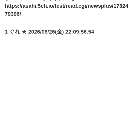
https://asahi.5ch.io/test/read.cgi/newsplus/17824
79396/
1 ぐれ ★ 2026/06/26(金) 22:09:56.54