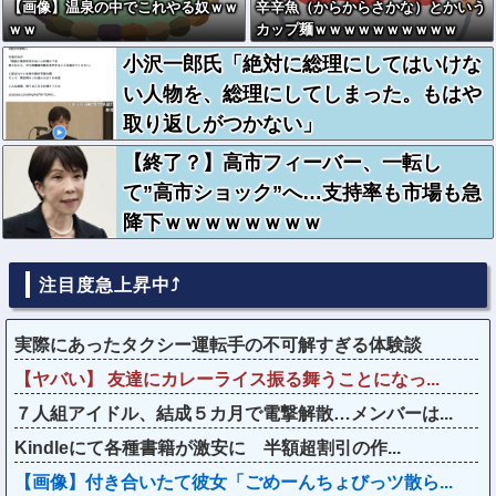
【画像】温泉の中でこれやる奴ｗｗ
辛辛魚（からからさかな）とかいう
ｗｗ
カップ麺ｗｗｗｗｗｗｗｗｗｗ
小沢一郎氏「絶対に総理にしてはいけな
い人物を、総理にしてしまった。もはや
取り返しがつかない」
【終了？】高市フィーバー、一転し
て”高市ショック”へ…支持率も市場も急
降下ｗｗｗｗｗｗｗｗ
注目度急上昇中⤴
実際にあったタクシー運転手の不可解すぎる体験談
【ヤバい】 友達にカレーライス振る舞うことになっ...
７人組アイドル、結成５カ月で電撃解散…メンバーは...
Kindleにて各種書籍が激安に 半額超割引の作...
【画像】付き合いたて彼女「ごめーんちょびっツ散ら...