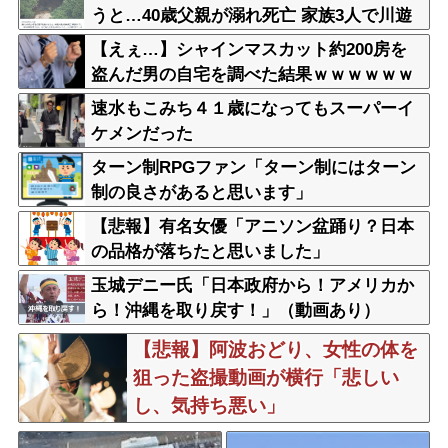
うと…40歳父親が溺れ死亡 家族3人で川遊
びに 息子は妻に助けられる
【えぇ…】シャインマスカット約200房を
盗んだ男の自宅を調べた結果ｗｗｗｗｗｗ
ｗｗ
速水もこみち４１歳になってもスーパーイ
ケメンだった
ターン制RPGファン「ターン制にはターン
制の良さがあると思います」
【悲報】有名女優「アニソン盆踊り？日本
の品格が落ちたと思いました」
玉城デニー氏「日本政府から！アメリカか
ら！沖縄を取り戻す！」（動画あり）
【悲報】阿波おどり、女性の体を
狙った盗撮動画が横行「悲しい
し、気持ち悪い」