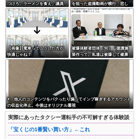
つけろ。ラーメンを食え」議員
を狙った盗撮動画が横行「悲し
らの投稿にバンス氏が猛反発…
いし、気持ち悪い」
ブリトーの価格めぐる議論、共
和党の内戦に発展
【画像】電車ってこうした方が
被爆体験者団体（90）「援護施
快適じゃね？
策作って。私達は被爆して健康
を失った」
X、他人のコンテンツをパクったり煽ってインプ稼ぎするアカウント
の収益化停止。今後はオリジナル重視
実際にあったタクシー運転手の不可解すぎる体験談
「宝くじの1番賢い買い方」←これ