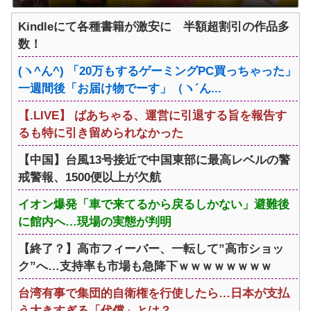
Kindleにて各種書籍が激安に 半額超割引の作品多
数！
(ヽ^ん^) 「20万もするゲーミングPC買っちゃった」
一週間後「お届け物でーす」（ヽ´ん...
【.LIVE】 ばあちゃる、運営に引退する旨を報告す
るも特に引き留められなかった
【中国】台風13号接近で中国東部に最高レベルの警
戒警報、1500便以上が欠航
イオン爆発「車で来てるから戻るしかない」避難後
に館内へ…現場の実態が判明
【終了？】高市フィーバー、一転して”高市ショッ
ク”へ…支持率も市場も急降下ｗｗｗｗｗｗｗｗ
台湾有事で集団的自衛権を行使したら…日本が支払
う大きすぎる「代償」とは？