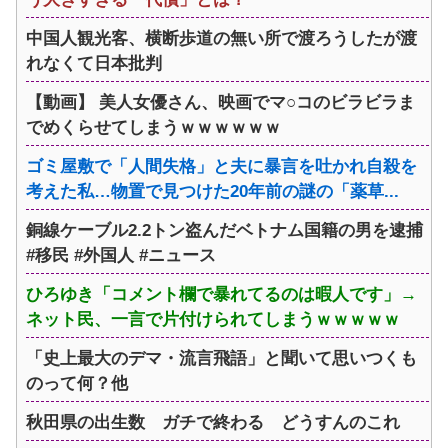
中国人観光客、横断歩道の無い所で渡ろうしたが渡
れなくて日本批判
【動画】 美人女優さん、映画でマ○コのビラビラま
でめくらせてしまうｗｗｗｗｗｗ
ゴミ屋敷で「人間失格」と夫に暴言を吐かれ自殺を
考えた私…物置で見つけた20年前の謎の「薬草...
銅線ケーブル2.2トン盗んだベトナム国籍の男を逮捕
#移民 #外国人 #ニュース
ひろゆき「コメント欄で暴れてるのは暇人です」→
ネット民、一言で片付けられてしまうｗｗｗｗｗ
「史上最大のデマ・流言飛語」と聞いて思いつくも
のって何？他
秋田県の出生数 ガチで終わる どうすんのこれ