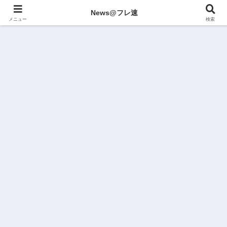
News@フレ速
メニュー
検索