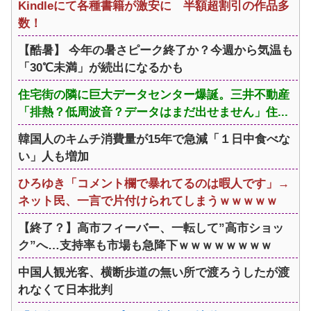
Kindleにて各種書籍が激安に 半額超割引の作品多
数！
【酷暑】 今年の暑さピーク終了か？今週から気温も
「30℃未満」が続出になるかも
住宅街の隣に巨大データセンター爆誕。三井不動産
「排熱？低周波音？データはまだ出せません」住...
韓国人のキムチ消費量が15年で急減「１日中食べな
い」人も増加
ひろゆき「コメント欄で暴れてるのは暇人です」→
ネット民、一言で片付けられてしまうｗｗｗｗｗ
【終了？】高市フィーバー、一転して”高市ショッ
ク”へ…支持率も市場も急降下ｗｗｗｗｗｗｗｗ
中国人観光客、横断歩道の無い所で渡ろうしたが渡
れなくて日本批判