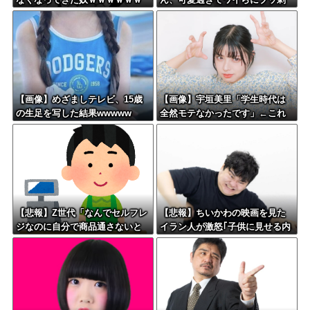
ｗｗｗｗ
さりまくりw w w w w w
【画像】めざましテレビ、15歳
【画像】宇垣美里「学生時代は
の生足を写した結果wwwww
全然モテなかったです」←これ
ほんまかぁ？w w w w w w w w
【悲報】Z世代「なんでセルフレ
【悲報】ちいかわの映画を見た
ジなのに自分で商品通さないと
イラン人が激怒｢子供に見せる内
いけないんだ」
容じゃない｡悪影響は計り知れな
い｣←これw w w w w w w w w