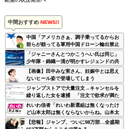
中間おすすめ
NEWS!!
中国「アメリカさぁ、調子乗ってるからお
前らが頼ってる軍用中国ドローン輸出禁止
するわw」
「ジャニーさんとつかこうへい氏は同じ」
少年隊・錦織一清が明かすレジェンドの共
通点と我流の演出論
【画像】田中みな実さん、妊娠中とは思え
ないヒール姿で登場してしまう
ジャンプストアで大量注文→キャンセルを
繰り返した女を逮捕 「注文で欲求が満た
された」総額43億円
れいわ信者「れいわ新選組は無くなったけ
ど山本太郎は無くならないからね。山本太
郎Forever????」
【悲報】ジャンプ、ついに98万部…全盛期