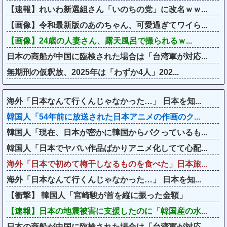
【速報】れいわ新選組さん「いのちの党」に改名ｗｗ...
【画像】令和最新版のあのちゃん、可愛過ぎてワイら...
【画像】24歳の人妻さん、露天風呂で撮られるｗ...
日本の商船が中国に臨検された場合は「台湾軍が対応...
無期刑の仮釈放、2025年は「わずか4人」202...
海外「日本なんて行くんじゃなかった…」 日本を知...
韓国人「54年前に放送された日本アニメの作画のク...
韓国人「現在、日本が密かに韓国からパクっているも...
韓国人「日本でヤバい作品ばかりアニメ化してて心配...
海外「日本で初めて梅干しなるものを食べた」日本旅...
海外「日本なんて行くんじゃなかった…」 日本を知...
【衝撃】 韓国人「宮崎駿が首を縦に振った金額」
【速報】日本の地震被害に支援したのに「韓国産の水...
日本の商船が中国に臨検された場合は「台湾軍が対応...