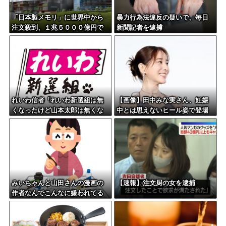
「日本製メモリ」に世界中から
暴力行為法違反の疑いで、毎日
注文殺到、１兆５０００億円で
新聞記者を逮捕
工場増築へ
れいわ信者「れいわ新選組は無
【画像】田中みな実さん、妊娠
くなったけど山本太郎は無くな
中とは思えないヒール姿で登場
らないからね。山本太郎Foreve
してしまう
r????」
みいちゃんと山田さんの漫画の
【速報】注文厨の女を逮捕
作者なんでこんなに嫌われてる
んだろうな