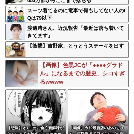
653万部からここまで落ちる
スーツ着てるのに電車で何もしてない人のI
Qは79以下
渡邊渚さん、近況報告「最近は落ち着いて
きてます」
【衝撃】吉野家、とうとうステーキを出す
【画像】色黒JCが「●●●●グラド
ル」になるまでの歴史、シコすぎ
るwwww
【悲報】オ●ニーに全く新鮮味が
【画像】令和最新版のあのちゃ
なくなってきた奴ｗｗｗｗｗｗ
ん、可愛過ぎてワイらにブッ刺