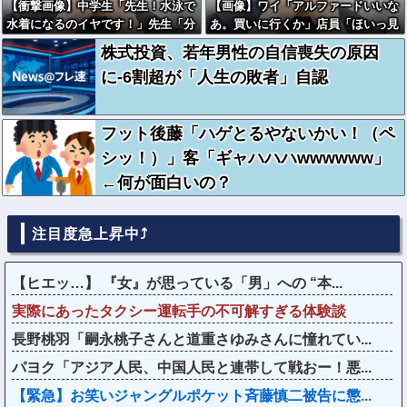
【衝撃画像】中学生「先生！水泳で
【画像】ワイ「アルファードいいな
水着になるのイヤです！」先生「分
あ。買いに行くか」店員「ほいっ見
かった」→結果まさかの『こう』な
積もりな！」ワイ「金額おかしく
株式投資、若年男性の自信喪失の原因
ってしまうw w w w w w w
ね？」←お前らもそう思うよ
に-6割超が「人生の敗者」自認
な？？？？？
フット後藤「ハゲとるやないかい！（ペ
シッ！）」客「ギャハハハwwwwww」
←何が面白いの？
注目度急上昇中⤴
【ヒエッ…】 『女』が思っている「男」への “本...
実際にあったタクシー運転手の不可解すぎる体験談
長野桃羽「嗣永桃子さんと道重さゆみさんに憧れてい...
パヨク「アジア人民、中国人民と連帯して戦おー！悪...
【緊急】お笑いジャングルポケット斉藤慎二被告に懲...