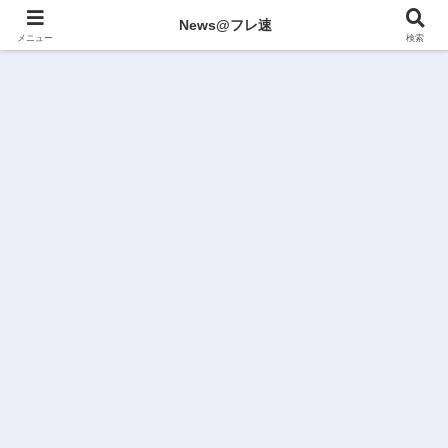
News@フレ速
メニュー
検索