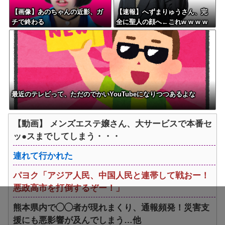
【画像】あのちゃんの近影、ガ
【速報】へずまりゅうさん、完
チで終わる
全に聖人の顔へ←これw w w w
w w w w
最近のテレビって、ただのでかいYouTubeになりつつあるよな
【動画】 メンズエステ嬢さん、大サービスで本番セ
ッ●スまでしてしまう・・・
連れて行かれた
パヨク「アジア人民、中国人民と連帯して戦おー！
悪政高市を打倒するぞー！」
熊本県内で◯◯者が現れまくり、通報頻発！災害支
援にも悪影響が及んでしまう…他