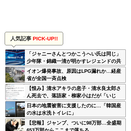
人気記事
PICK-UP!!
「ジャニーさんとつかこうへい氏は同じ」
少年隊・錦織一清が明かすレジェンドの共
通点と我流の演出論
イオン爆発事故、原因はLPG漏れか…経産
省が全国一斉点検
【恨み】清水アキラの息子・清水良太郎さ
ん死去で、落語家・柳家小はだが「いじ
め」「暴行」被害告発
日本の地震被害に支援したのに…「韓国産
の水は水洗トイレに」
【悲報】ジャンプ、ついに98万部…全盛期
653万部からここまで落ちる