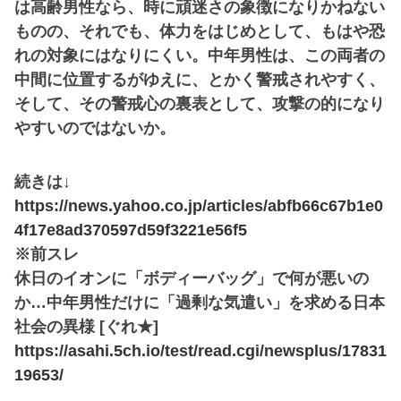
は高齢男性なら、時に頑迷さの象徴になりかねない
ものの、それでも、体力をはじめとして、もはや恐
れの対象にはなりにくい。中年男性は、この両者の
中間に位置するがゆえに、とかく警戒されやすく、
そして、その警戒心の裏表として、攻撃の的になり
やすいのではないか。
続きは↓
https://news.yahoo.co.jp/articles/abfb66c67b1e0
4f17e8ad370597d59f3221e56f5
※前スレ
休日のイオンに「ボディーバッグ」で何が悪いの
か…中年男性だけに「過剰な気遣い」を求める日本
社会の異様 [ぐれ★]
https://asahi.5ch.io/test/read.cgi/newsplus/17831
19653/