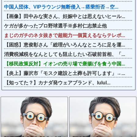
中国人団体、VIPラウンジ無断侵入→搭乗拒否→空...
【画像】田中みな実さん、妊娠中とは思えないヒール...
ケガが多かったプロ野球選手※多村仁志禁止他
まじのガチのネタ抜きで超能力一個貰えるならテレポ...
【困惑】恵俊彰さん「総理がいろんなところに足を運...
消費税減税をなんとしても阻止したい石破前首相、「...
【移民政策反対】イオンの売り場で唐揚げを食う中国...
【炎上】藤沢市「モスク建設と土葬も許可します」→...
【知ってた？】カナダ発ウェアブランド、lulul...