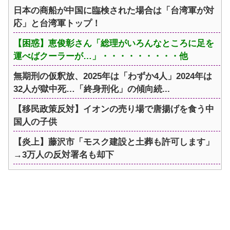
日本の商船が中国に臨検された場合は「台湾軍が対
応」と台湾軍トップ！
【困惑】恵俊彰さん「総理がいろんなところに足を
運べばクーラーが…」・・・・・・・・・他
無期刑の仮釈放、2025年は「わずか4人」2024年は
32人が獄中死…「終身刑化」の傾向続...
【移民政策反対】イオンの売り場で唐揚げを食う中
国人の子供
【炎上】藤沢市「モスク建設と土葬も許可します」
→3万人の反対署名も却下