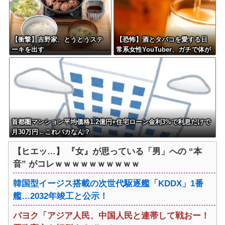
【衝撃】吉野家、とうとうステ
【恐怖】酒とタバコを愛する日
ーキを出す
常系女性YouTuber、ガチで体が
終わる・・・
首都圏マンション平均価格1.2億円+住宅ローン金利3%で利息だけで
月30万円←これバカなん？
【ヒエッ…】 『女』が思っている「男」への “本
音” がコレｗｗｗｗｗｗｗｗｗｗ
韓国型イージス搭載の次世代駆逐艦「KDDX」1番
艦…2032年竣工と公示！
パヨク「アジア人民、中国人民と連帯して戦おー！