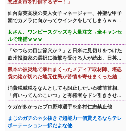
悪政高市を打倒するぞー！」
仙台育英高校の美人女子マネージャー、神聖な甲子
園でカメラに向かってウインクをしてしまうｗｗ...
女さん、ワンピースグッズを大量注文→全キャンセ
ルで逮捕ｗｗｗ
「やつらの目は節穴か？」と日米に見切りをつけた
欧州投資家の選択に衝撃を受ける人が続出、日英...
熊本の被災地で暴れまくったメディア取材陣、堪忍
袋の緒が切れた地元住民が苦情を寄せまくった結...
消費税減税をなんとしても阻止したい石破前首相、
「何いってんのこいつ」と有権者をドン引きさせ...
ケガが多かったプロ野球選手※多村仁志禁止他
まじのガチのネタ抜きで超能力一個貰えるならテレ
ポーテーション一択だよな他