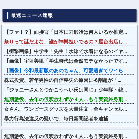
最速ニュース速報
【ファ！？】面接官「日本に刀鍛冶は何人いるか推定...
祭りって謎だよな、誰が神輿担いでるの？屋台出店し...
【衝撃画像】中学生「先生！水泳で水着になるのイヤ...
【画像】宇垣美里「学生時代は全然モテなかったです...
【画像】令和最新版のあのちゃん、可愛過ぎてワイら...
株式投資、若年男性の自信喪失の原因に-6割超が「...
「ジャニーさんとつかこうへい氏は同じ」少年隊・錦...
無期懲役、去年の仮釈放わずか４人…もう実質終身刑...
女さん、ワンピースグッズを大量注文→全キャンセル...
暴力行為法違反の疑いで、毎日新聞記者を逮捕
無期懲役、去年の仮釈放わずか４人…もう実質終身刑...