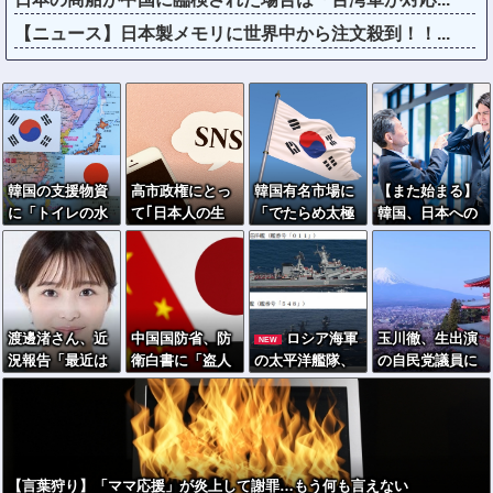
【ニュース】日本製メモリに世界中から注文殺到！！...
韓国の支援物資
高市政権にとっ
韓国有名市場に
【また始まる】
に「トイレの水
て｢日本人の生
「でたらめ太極
韓国、日本への
で十分」発言…
活｣はどうでもい
旗」商品…徐教
好感度最高→竹
韓国ネット激怒
い…小野田紀美
授「覚醒するべ
島問題で即リセ
へｗｗｗｗｗｗ
のSNS投稿でわ
き」
ットｗｗｗ
ｗ
かった｢外国人政
策｣の本当の狙い
渡邊渚さん、近
中国国防省、防
ロシア海軍
玉川徹、生出演
NEW
況報告「最近は
衛白書に「盗人
の太平洋艦隊、
の自民党議員に
落ち着いてきて
たけだけしい」
日本海やオホー
「全面的に大賛
ます」
ツク海で軍事演
成、おっしゃる
習開始…ウクラ
通り」 消費減
イナ支援続ける
税への主張めぐ
日本を威嚇か！
り
【言葉狩り】「ママ応援」が炎上して謝罪…もう何も言えない