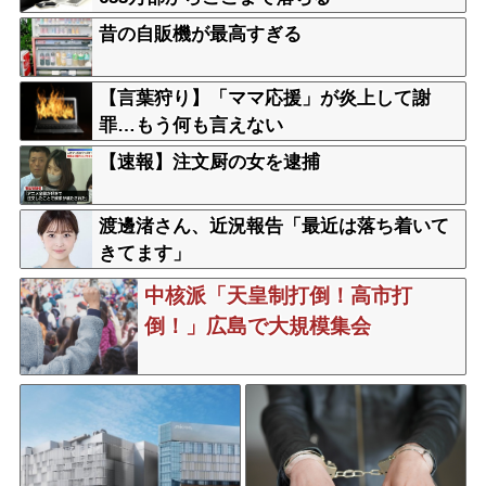
昔の自販機が最高すぎる
【言葉狩り】「ママ応援」が炎上して謝
罪…もう何も言えない
【速報】注文厨の女を逮捕
渡邊渚さん、近況報告「最近は落ち着いて
きてます」
中核派「天皇制打倒！高市打
倒！」広島で大規模集会