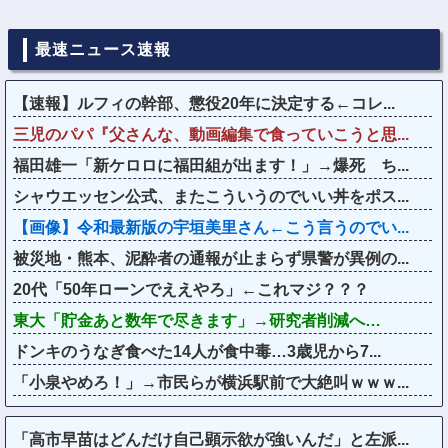
最速ニュース速報
【速報】ルフィの幹部、懲役20年に決定する←コレ...
三児のパパ『父さんな、動画編集で食っていこうと思...
福田雄一「新ケロロに福田組が出ます！」→爆死 ち...
シャウエッセン公式、またこういうのでいい丼をポス...
【画像】令和最新版の宇垣美里さん←こう言うのでい...
被災地・熊本、泥酔者の通報が止まらず県警が異例の...
20代「50年ローンでええやろ」←これマジ？？？
東大「貯金あと数年で尽きます」→研究者削減へ…
ドンキのうなぎ食べた14人が食中毒…3歳児から7...
「小泉やめろ！」→市民らが横浜駅前で大絶叫ｗｗｗ...
「高市早苗はどんだけ自己顕示欲が強いんだ」と左派...