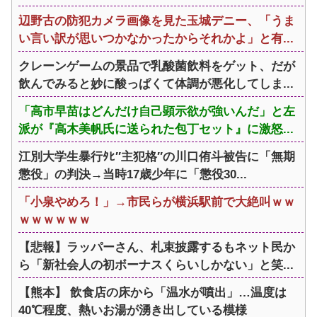
辺野古の防犯カメラ画像を見た玉城デニー、「うま
い言い訳が思いつかなかったからそれかよ」と有...
クレーンゲームの景品で乳酸菌飲料をゲット、だが
飲んでみると妙に酸っぱくて体調が悪化してしま...
「高市早苗はどんだけ自己顕示欲が強いんだ」と左
派が『高木美帆氏に送られた包丁セット』に激怒...
江別大学生暴行ﾀﾋ″主犯格″の川口侑斗被告に「無期
懲役」の判決→当時17歳少年に「懲役30...
「小泉やめろ！」→市民らが横浜駅前で大絶叫ｗｗ
ｗｗｗｗｗｗ
【悲報】ラッパーさん、札束披露するもネット民か
ら「新社会人の初ボーナスくらいしかない」と笑...
【熊本】 飲食店の床から「温水が噴出」…温度は
40℃程度、熱いお湯が湧き出している模様