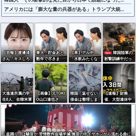
アメリカには「膨大な量の兵器がある」トランプ大統...
【悲報】渡邊渚
東大「貯金あと
【草】アル中
韓国陸軍の
NEW
さん「キスしろ
数年で尽きま
「水飲みたくな
射撃訓練中だっ
よ」のヤジでPT
す」→研究者削
い！」 グラス
たK1E1戦車で火
SD発症時の状態
減へ…
「はい転倒」
災、乗員は避
に逆戻り
難…エンジンル
ーム付近から出
火！
大進連所属の学
【画像】元TOKI
韓国「返せない
【速報】財務
生8人、在韓米軍
O山口達也さ
借金は整理しま
省、大型連休中
平沢基地に無断
ん、家賃3万400
す」→延滞者、
の為替介入日数
侵入…米軍によ
0円の湘南の家か
なぜか増え続け
は3日間＝総額1
り身柄拘束！
らYouTube更
る…
1兆7349億円
新。激痩せした
現在の姿がこち
「盆踊り」は騒音か 苦情数件会場半減 無音の中イヤホンから流れる曲に
ら…