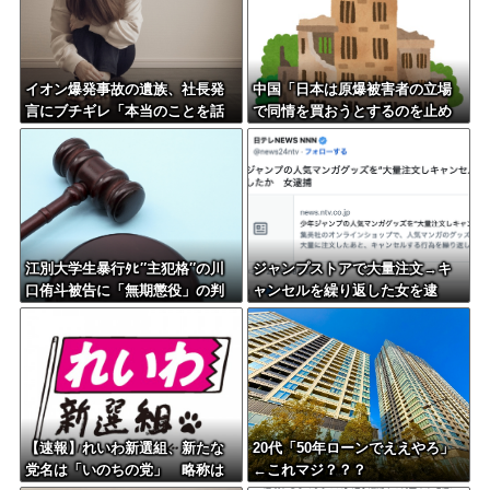
イオン爆発事故の遺族、社長発
中国「日本は原爆被害者の立場
言にブチギレ「本当のことを話
で同情を買おうとするのを止め
して」
ろ」
江別大学生暴行ﾀﾋ″主犯格″の川
ジャンプストアで大量注文→キ
口侑斗被告に「無期懲役」の判
ャンセルを繰り返した女を逮
決→当時17歳少年に「懲役30
捕 「注文で欲求が満たされ
年」の判決
た」総額43億円
【速報】れいわ新選組、新たな
20代「50年ローンでええやろ」
党名は「いのちの党」 略称は
←これマジ？？？