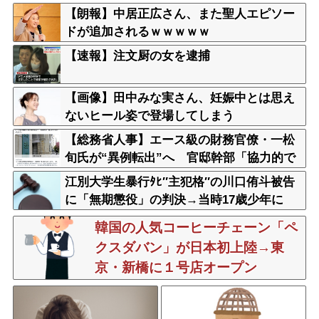
男女3人重傷
【朗報】中居正広さん、また聖人エピソー
ドが追加されるｗｗｗｗｗ
【速報】注文厨の女を逮捕
【画像】田中みな実さん、妊娠中とは思え
ないヒール姿で登場してしまう
【総務省人事】エース級の財務官僚・一松
旬氏が“異例転出”へ 官邸幹部「協力的で
なかったから」
江別大学生暴行ﾀﾋ″主犯格″の川口侑斗被告
に「無期懲役」の判決→当時17歳少年に
「懲役30年」の判決
韓国の人気コーヒーチェーン「ペ
クスダバン」が日本初上陸→東
京・新橋に１号店オープン