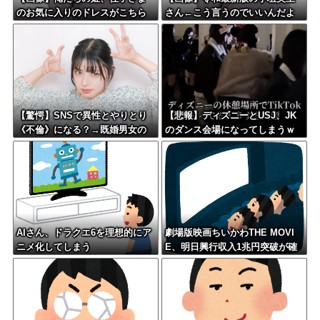
のお気に入りのドレスがこちら
さん←こう言うのでいいんだよ
です←コレは可愛過ぎるw w w
が目一杯詰まってると話題にw w
w w w w w
w w w w w w w
【驚愕】SNSで異性とやりとり
【悲報】ディズニーとUSJ、JK
《不倫》になる？→既婚男女の
のダンス会場になってしまうｗ
約7割がまさかの『こう』回答し
ｗｗｗｗ
てしまうw w w w w w w w
AIさん、ドラクエ6を理想的にア
劇場版映画ちいかわTHE MOVI
ニメ化してしまう
E、明日興行収入1兆円突破が確
実にｗｗｗｗｗｗｗｗｗｗｗｗ
ｗ