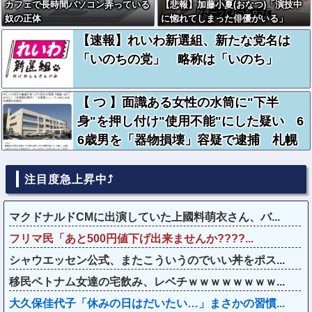
カフェで長時間パソコン弄っている
【悲報】加藤小夏(おなつ)「演技中
奴の正体
に惚れてしまった俳優がいる」
【速報】れいわ新選組、新たな党名は
「いのちの党」 略称は「いのち」
【 つ 】面識ある女性の水筒に"下半
身"を押し付け"使用不能"にした疑い 6
6歳男を「器物損壊」容疑で逮捕 札幌
市
注目度急上昇中⤴
マクドナルドCMに出演していた上國料萌衣さん、バ...
フリマ民「あと500円値下げ出来ませんか????...
シャウエッセン公式、またこういうのでいい丼をポス...
移民ベトナム女達の宅飲み、レベチｗｗｗｗｗｗｗｗ...
大久保佳代子「休みの日はだいたい…」まさかの習慣...