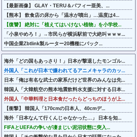
【最新画像】 GLAY・TERU＆パフィー亜美、...
【熊本】 飲食店の床から「温水が噴出」…温度は4...
【復讐】 絶対に「植えてはいけない植物」を小学校...
「小泉やめろ！」→市民らが横浜駅前で大絶叫ｗｗｗ...
中国企業Zbtlink製ルーター20機種にバック...
海外「どの国もあっさり！」日本が撃退したモンゴル...
外国人「これが日本で嫌われてるアニメキャラのカッ...
日本「俺は有名な武士の家系だけど世界のみんなは先...
韓国人「大韓航空の熊本地震飲料水支援に対する日本...
外国人「中華料理と日本食だったらどっちのほうが上...
【衝撃】 韓国人「170cmの日本人、40cmデ...
海外「日本なんて行くんじゃなかった…」 日本を知...
FIFAとUEFAの争いが凄まじい泥沼状態に突入...
韓国人「その衝撃的な見た目から日本で話題になった...