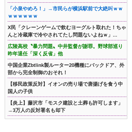
「小泉やめろ！」→市民らが横浜駅前で大絶叫ｗｗ
ｗｗｗｗｗｗ
X民「クレーンゲームで飲むヨーグルト取れた！ちゃ
んと冷蔵庫で冷やされてたし問題ないよねｗ」...
広陵高校〝暴力問題〟中井監督が謝罪。野球部巡り
昨年退任「深く反省」他
中国企業Zbtlink製ルーター20機種にバックドア、外
部から完全制御のおそれ！
【移民政策反対】イオンの売り場で唐揚げを食う中
国人の子供
【炎上】藤沢市「モスク建設と土葬も許可します」
→3万人の反対署名も却下