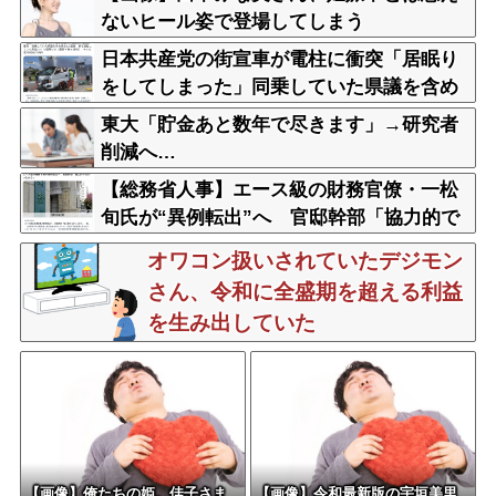
ないヒール姿で登場してしまう
日本共産党の街宣車が電柱に衝突「居眠り
をしてしまった」同乗していた県議を含め
男女3人重傷
東大「貯金あと数年で尽きます」→研究者
削減へ…
【総務省人事】エース級の財務官僚・一松
旬氏が“異例転出”へ 官邸幹部「協力的で
なかったから」
オワコン扱いされていたデジモン
さん、令和に全盛期を超える利益
を生み出していた
【画像】俺たちの姫、佳子さま
【画像】令和最新版の宇垣美里