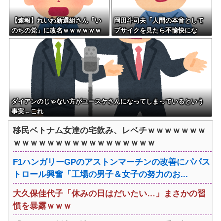
【速報】れいわ新選組さん「い
岡田斗司夫「人間の本音として
のちの党」に改名ｗｗｗｗｗｗ
ブサイクを見たら不愉快にな
ｗｗ
る。この責任をどうとるんだ」
ダイアンのじゃない方がユースケさんになってしまっているという
事実←これ
移民ベトナム女達の宅飲み、レベチｗｗｗｗｗｗｗ
ｗｗｗｗｗｗｗｗｗｗｗｗｗｗｗｗｗ
F1ハンガリーGPのアストンマーチンの改善にパパス
トロール興奮「工場の男子＆女子の努力のお...
大久保佳代子「休みの日はだいたい…」まさかの習
慣を暴露ｗｗｗ