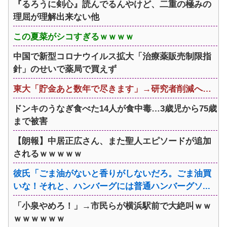
『るろうに剣心』読んでるんやけど、二重の極みの
理屈が理解出来ない他
この夏菜がシコすぎるｗｗｗｗ
中国で新型コロナウイルス拡大「治療薬販売制限指
針」のせいで薬局で買えず
東大「貯金あと数年で尽きます」→研究者削減へ…
ドンキのうなぎ食べた14人が食中毒…3歳児から75歳
まで被害
【朗報】中居正広さん、また聖人エピソードが追加
されるｗｗｗｗｗ
彼氏「ごま油がないと香りがしないだろ。ごま油買
いな！それと、ハンバーグには普通ハンバーグソ...
「小泉やめろ！」→市民らが横浜駅前で大絶叫ｗｗ
ｗｗｗｗｗｗ