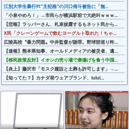
江別大学生暴行ﾀﾋ″主犯格″の川口侑斗被告に「無...
「小泉やめろ！」→市民らが横浜駅前で大絶叫ｗｗｗ...
【悲報】ラッパーさん、札束披露するもネット民から...
X民「クレーンゲームで飲むヨーグルト取れた！ちゃ...
広陵高校〝暴力問題〟中井監督が謝罪。野球部巡り昨...
【速報】熊本県知事、オールドメディアの被災者、遺...
【移民政策反対】イオンの売り場で唐揚げを食う中国...
【炎上】藤沢市「モスク建設と土葬も許可します」→...
【知ってた？】カナダ発ウェアブランド、lulul...