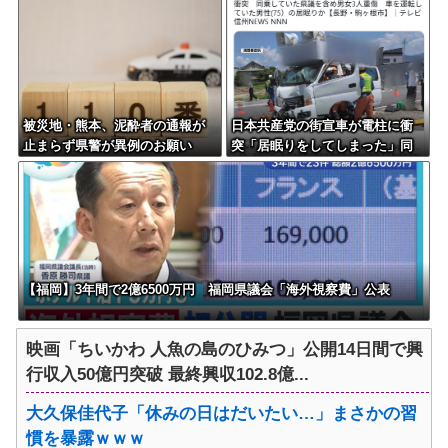
「いのち」
被災地・熊本、泥酔者の通報が
日本共産党の街宣車が電柱に衝
止まらず県警が異例のお願い
突「居眠りをしてしまった」同
乗していた県議を含め男女3人重
傷
【福岡】3年間で2億6500万円 福岡県議会「海外視察費」公表
映画「ちいかわ 人魚の島のひみつ」公開14日間で興
行収入50億円突破 最終興収102.8億...
大久保佳代子「休みの日はだいたい…」まさかの習
慣を暴露ｗｗｗ