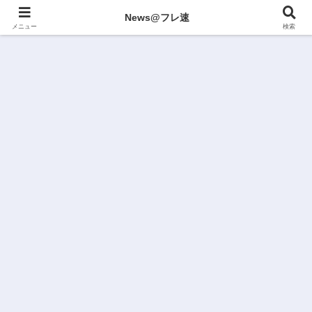
News@フレ速
メニュー
検索