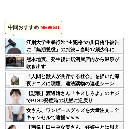
中間おすすめ
NEWS!!
江別大学生暴行ﾀﾋ″主犯格″の川口侑斗被告
に「無期懲役」の判決→当時17歳少年に
「懲役30年」の判決
熊本地震、発生後に居酒屋店内から温泉が
吹き出す
「人間と獣人が共存する社会」を描いた深
夜アニメに喫煙、違法薬物の連想シーン
も…視聴者批判でBPO議論
【悲報】渡邊渚さん「キスしろよ」のヤジ
でPTSD発症時の状態に逆戻り
女さん、ワンピースグッズを大量注文→全
キャンセルで逮捕ｗｗｗ
【画像】田中みな実さん、妊娠中とは思え