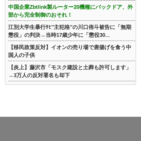
中国企業Zbtlink製ルーター20機種にバックドア、外
部から完全制御のおそれ！
江別大学生暴行ﾀﾋ″主犯格″の川口侑斗被告に「無期
懲役」の判決→当時17歳少年に「懲役30...
【移民政策反対】イオンの売り場で唐揚げを食う中
国人の子供
【炎上】藤沢市「モスク建設と土葬も許可します」
→3万人の反対署名も却下