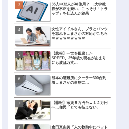
35人中32人がAI使用？ →大学教
皇族確保策、天皇陛下の一
授が不正を疑い、こっそり「トラ
界ピリつくｗｗｗ
ップ」を仕込んだ結果
女性アイドルさん、ブラとパンツ
文春、沖縄問題の"触れては
を忘れる→まさかの対応がこちら
ない話"を暴露してしまうｗ
ｗｗｗｗｗｗｗｗｗ
ｗｗｗｗｗ
【悲報】一世を風靡した
ランサムウェア攻撃を受け
SPEED、25年後の現在があまり
レイ、わずか10日で復旧し
にも波乱万丈…
がこちら
熊本の避難所にクーラー300台到
ネット民、橋本愛の５年前
着→まさかの事態に…
を発掘→再炎上へｗｗｗｗ
【悲報】家賃８万円台→１２万円
福岡テレビ局にとんでもな
へ…住民「とても払えない」
アナが入社してしまうｗｗ
倉田真由美「人の救助中にペット
【衝撃】三笘が事故った時