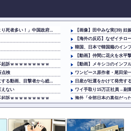
死者多い！」中国政府...
【画像】田中みな実(39)
【海外の反応】なぜイチロー
韓国、日本で韓国籍のインフ
【動画】仲間に花火を水平
不起訴ｗｗｗｗｗｗｗｗｗ
【動画】メキシコのインフ
斉点検
ワンピース原作者・尾田栄
る動画、目撃者から総...
日産が社運をかけて発売する
言えない
ワイ手取り15万正社員→副
不起訴ｗｗｗｗｗｗｗｗｗ
海外「全部日本の真似だったの
カナダ人「お前らの国で異
斉点検
パチンコ屋の経営なんてそん
個人情報を執拗に聞き...
恵俊彰「総理がいろんなとこ