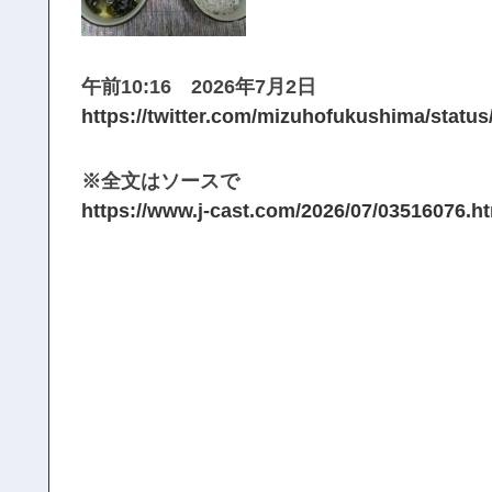
午前10:16 2026年7月2日
https://twitter.com/mizuhofukushima/stat
※全文はソースで
https://www.j-cast.com/2026/07/03516076.h