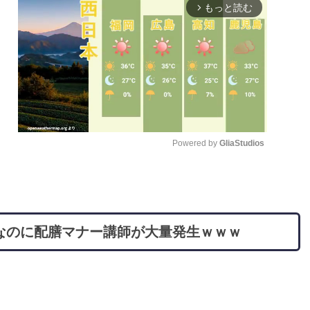
もっと読む
arrow_forward_ios
Powered by 
GliaStudios
M
u
t
なのに配膳マナー講師が大量発生ｗｗｗ
e