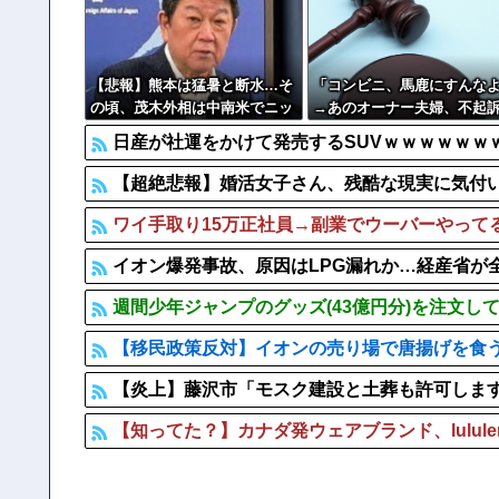
【悲報】 アメリカで今も続いてる近親相姦の一族がや
【画像】 パン線透けまくってるOLの尻ｗｗｗｗｗｗ
【悲報】熊本は猛暑と断水…そ
「コンビニ、馬鹿にすんな
の頃、茂木外相は中南米でニッ
→あのオーナー夫婦、不起
コリ動画公開
ｗｗｗｗｗｗｗｗ
日産が社運をかけて発売するSUVｗｗｗｗｗｗ
【超絶悲報】婚活女子さん、残酷な現実に気付
ワイ手取り15万正社員→副業でウーバーやって
イオン爆発事故、原因はLPG漏れか…経産省が
週間少年ジャンプのグッズ(43億円分)を注文し
【移民政策反対】イオンの売り場で唐揚げを食
【炎上】藤沢市「モスク建設と土葬も許可しま
【知ってた？】カナダ発ウェアブランド、lulul