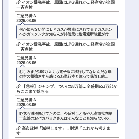
イオン爆発事故、原因はLPG漏れか…経産省が全国
一斉点検
ご意見番Ａ
2026.08.06
何か知らない間にＬＰガスが悪者にされてる？ガスボン
ベかガスタンクか知らんが排管元に耐震遮断装置が付...
イオン爆発事故、原因はLPG漏れか…経産省が全国
一斉点検
ご意見番Ａ
2026.08.06
むしろまだ100万近くも電子版に移行してないんだな紙
の本の根強さすら感じるわ単行本と違って保管し続...
【悲報】ジャンプ、ついに98万部…全盛期653万部か
らここまで落ちる
ご意見番Ａ
2026.08.06
野党も減税掲げてたのに、今反対しとるやん高市批判第
一主義のおバカパヨクさんはそんなことも知らないの...
高市政権「減税します」→財源「これから考えま
す」