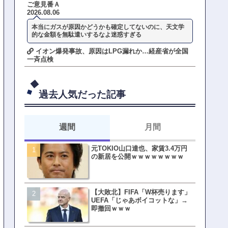
ご意見番Ａ
2026.08.06
本当にガスが原因かどうかも確定してないのに、天文学
的な金額を無駄遣いするなよ迷惑すぎる
イオン爆発事故、原因はLPG漏れか…経産省が全国
一斉点検
過去人気だった記事
週間
月間
元TOKIO山口達也、家賃3.4万円
【悲報】東京着く前にHP尽
の新居を公開ｗｗｗｗｗｗｗｗ
方民ｗｗｗ移動だけで瀕死
【大敗北】FIFA「W杯売ります」
【ファーw】水着女子さん「
UEFA「じゃあボイコットな」→
オッサン盗撮してる…通報
即撤回ｗｗｗ
ゃ！」→結果まさかの事態
てしまうw w w w w w w w 