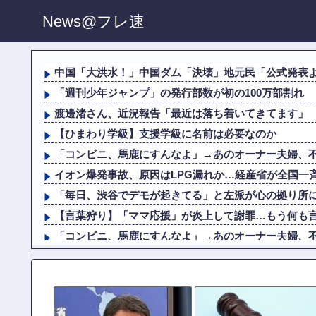
News@フレ速
中国「大洪水！」中国ダム「決壊」地元民「公式発表より
「週刊少年ジャンプ」の発行部数が初の100万部割れ
渡邊渚さん、近況報告「最近は落ち着いてきてます」
【ひまわり学級】支援学級に名前は必要なのか
「コンビニ、馬鹿にすんなよ」→あのオーナー夫婦、
イオン爆発事故、原因はLPG漏れか…経産省が全国一
「毎日、渋谷でデモが起きてる」と左派が心の拠り所にす
【言葉狩り】「ママ応援」が炎上して謝罪…もう何も
「コンビニ、馬鹿にすんなよ」→あのオーナー夫婦、
高市政権「減税します」→財源「これから考えます」
イオン爆発事故、原因はLPG漏れか…経産省が全国一
日本製紙の記者会見に出席した某メディア記者、被害者の