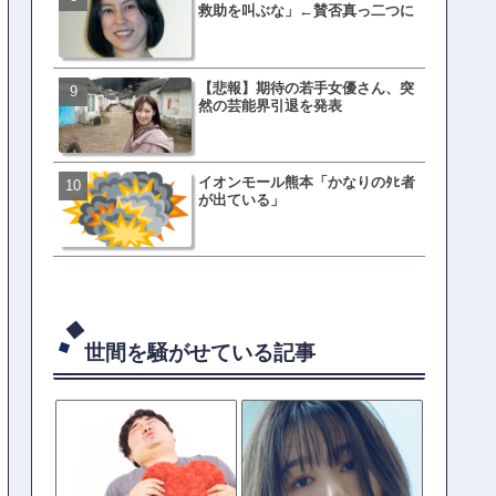
救助を叫ぶな」←賛否真っ二つに
てた車ってさ…←これw w w 
w w w w
【悲報】期待の若手女優さん、突
有吉「うまくても絶対に行
然の芸能界引退を発表
ない店」がこちら…ネット
ｗｗｗｗｗｗｗｗ
イオンモール熊本「かなりのﾀﾋ者
母親「息子の借りた本が心
が出ている」
真をSNS投稿→司書らから
の指摘殺到
世間を騒がせている記事