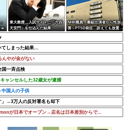
ばすぎる
悪口回避＆一人好きの私、同
ChatGPTに聞いた10年後の
スーパーカブってもう完全に
よ」
東大教授、入試サイトに「六四
NHK職員、番組出演者から性加
訴ｗ
天安門」を仕込んだ結果
害→PTSD発症…訴えても放置
されていた模様
ｗ
いてしまった結果…
るんやが金がない
全国一斉点検
てキャンセルした32歳女が逮捕
う中国人の子供
す」→3万人の反対署名も却下
emonが日本でオープン→店名は日本差別からで...