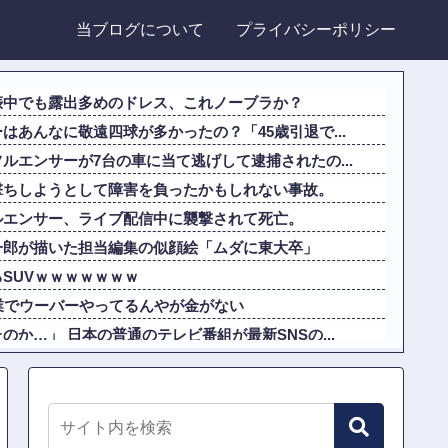
当ブログについて
プライバシーポリシー
 妊娠中でも露出多めのドレス、これノーブラか？
はあんなに敬遠四球が多かったの？「45歳引退で...
ルエンサーが7台の車に当て逃げして逮捕されたの...
撃ちしようとして障害を負ったかもしれない事故。
ルエンサー、ライブ配信中に襲撃されて死亡。
一郎が描いた担当編集の似顔絵「ムダに東大卒」
SUVｗｗｗｗｗｗｗ
業でウーバーやってるんやが金がない
か…」 日本の普通のテレビ番組が最新SNSの...
性の服を着てたらどう思われる？」
な難しくなくね？近隣店舗よりちょっと多めに出...
ろに足を運べばクーラーが…」 高市首相の避難所...