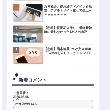
万博協会、使用終了ドメインを放
置→アダルトサイト化して炎上ｗ
ｗｗｗｗｗｗｗ
【悲報】長岡花火帰り、最終新幹
線に乗れなかった124人の末路…
【悲報】熊本地震でXが完全崩壊
「Twitterを返して」がトレンドに
新着コメント
ご意見番Ａ
2026.08.06
オカダがわるい。