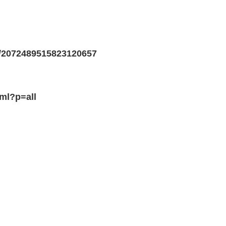
us/2072489515823120657
tml?p=all