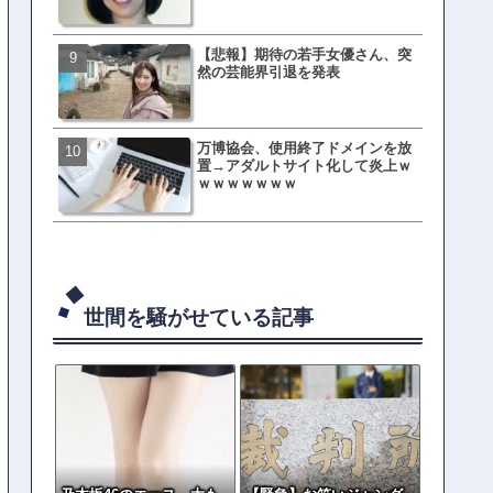
【悲報】期待の若手女優さん、突
母親「息子の借りた本が心
然の芸能界引退を発表
真をSNS投稿→司書らから
の指摘殺到
万博協会、使用終了ドメインを放
元TOKIO山口達也、家賃3.4
置→アダルトサイト化して炎上ｗ
の新居を公開ｗｗｗｗｗｗ
ｗｗｗｗｗｗｗ
世間を騒がせている記事