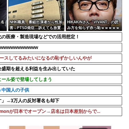
【悲報】警察に射殺された包
でやめるぞ」コメ売値...
古いパチンコ屋にはゴリラ
橋本マナミ、6歳の息子のお
に名
NHK職員、番組出演者から性加
HIKAKINさん「VIVANT」の読
害→PTSD発症…訴えても放置
み方を知らず赤っ恥ｗｗｗｗｗ
されていた模様
ｗｗ
化の医療・製造現場などでの活用想定！
wwwwwwwwww
ピースしてるみたいになるの恥ずかしいんやが
全盛期を超える利益を生み出していた
ヒール姿で登場してしまう
う中国人の子供
す」→3万人の反対署名も却下
emonが日本でオープン→店名は日本差別からで...