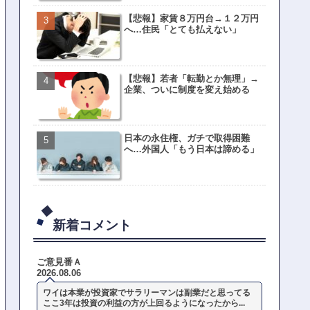
【悲報】家賃８万円台→１２万円
へ…住民「とても払えない」
【悲報】若者「転勤とか無理」→
企業、ついに制度を変え始める
日本の永住権、ガチで取得困難
へ…外国人「もう日本は諦める」
新着コメント
ご意見番Ａ
2026.08.06
ワイは本業が投資家でサラリーマンは副業だと思ってる
ここ3年は投資の利益の方が上回るようになったから...