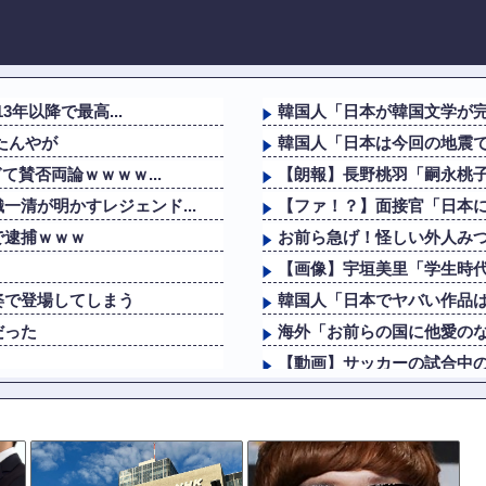
3年以降で最高...
韓国人「日本が韓国文学が完
たんやが
韓国人「日本は今回の地震で
て賛否両論ｗｗｗｗ...
【朗報】長野桃羽「嗣永桃
清が明かすレジェンド...
【ファ！？】面接官「日本に
で逮捕ｗｗｗ
お前ら急げ！怪しい外人みつ
」
【画像】宇垣美里「学生時代
姿で登場してしまう
韓国人「日本でヤバい作品
だった
海外「お前らの国に他愛のな
」
【動画】サッカーの試合中の
員の”つり目ポーズ...
【動画】野菜売りのおじさ
姿で登場してしまう
【正論】今の20代「タモリ
ワイ「米津玄師ってソロじ