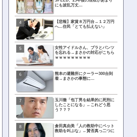
SPEED、25年後の現在があまり
界ピリつくｗｗｗ
にも波乱万丈…
【悲報】家賃８万円台→１２万円
文春、沖縄問題の"触れては
へ…住民「とても払えない」
ない話"を暴露してしまうｗ
ｗｗｗｗｗ
女性アイドルさん、ブラとパンツ
ランサムウェア攻撃を受け
を忘れる→まさかの対応がこちら
レイ、わずか10日で復旧し
ｗｗｗｗｗｗｗｗｗ
がこちら
熊本の避難所にクーラー300台到
福岡テレビ局にとんでもな
着→まさかの事態に…
アナが入社してしまうｗｗ
玉川徹「包丁男を結果的に死刑に
【衝撃】三笘が事故った時
したことになる」←これどう思
てた車ってさ…←これw w w 
う？？？
w w w w
倉田真由美「人の救助中にペット
有吉「うまくても絶対に行
救助を叫ぶな」←賛否真っ二つに
ない店」がこちら…ネット
ｗｗｗｗｗｗｗｗ