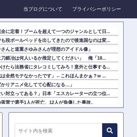
当ブログについて
プライバシーポリシー
全に定着！ブームを超えて一つのジャンルとして日...
も段ボールベッドを出してきたので後進国なのは変...
子さんと道重さゆみさんが理想のアイドル像」
刀鍛冶は何人いるか推定してください」 俺「18...
けたら法務省にタレコミしてみろ！意外と仕事する...
は全然モテなかったです」←これほんまかぁ？w ...
ばかりアニメ化してて心配になる…」
い対立ってある？」日本「エスカレーターの立つ位...
落雷で選手1人が死亡、12人が負傷した事故。
んにドローンを特攻させるおそロシア。
っておもしろくないじゃん。笑ったことないんだけ...
ゃなくてバンドのボーカルならよかったよね」