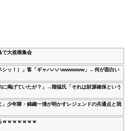
島で大規模集会
シッ！）」客「ギャハハハwwwwww」←何が面白い
約に掲げていたが？」→階猛氏「それは財源確保という
じ」少年隊・錦織一清が明かすレジェンドの共通点と我
るｗｗｗｗｗｗｗ