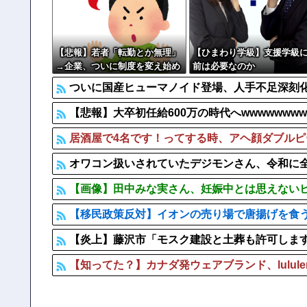
【衝撃】 吉野家、とうとうステーキを出す
【速報】 農家、キレる「高市総理には愛想尽かした今年
【悲報】若者「転勤とか無理」
【ひまわり学級】支援学級
→企業、ついに制度を変え始め
前は必要なのか
る
ついに国産ヒューマノイド登場、人手不足深刻
【悲報】大卒初任給600万の時代へwwwwwwwww
居酒屋で4名です！ってする時、アヘ顔ダブル
オワコン扱いされていたデジモンさん、令和に
【画像】田中みな実さん、妊娠中とは思えない
【移民政策反対】イオンの売り場で唐揚げを食
【炎上】藤沢市「モスク建設と土葬も許可しま
【知ってた？】カナダ発ウェアブランド、lulul