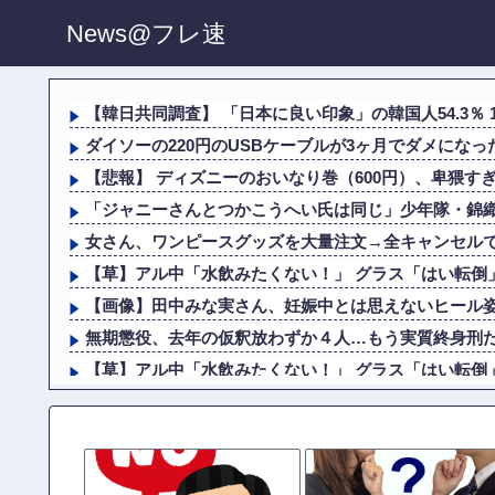
News@フレ速
【韓日共同調査】 「日本に良い印象」の韓国人54.3％ 1
ダイソーの220円のUSBケーブルが3ヶ月でダメになっ
【悲報】 ディズニーのおいなり巻（600円）、卑猥すぎ
「ジャニーさんとつかこうへい氏は同じ」少年隊・錦織一
女さん、ワンピースグッズを大量注文→全キャンセル
【草】アル中「水飲みたくない！」 グラス「はい転倒
【画像】田中みな実さん、妊娠中とは思えないヒール
無期懲役、去年の仮釈放わずか４人…もう実質終身刑
【草】アル中「水飲みたくない！」 グラス「はい転倒
中国人団体、VIPラウンジ無断侵入→搭乗拒否→空港警備
【画像】田中みな実さん、妊娠中とは思えないヒール
【速報】 長瀬智也、ようやく気づくｗｗｗｗｗｗｗｗ