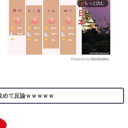
もっと読む
arrow_forward_ios
Powered by 
GliaStudios
M
u
t
改めて反論ｗｗｗｗｗ
e