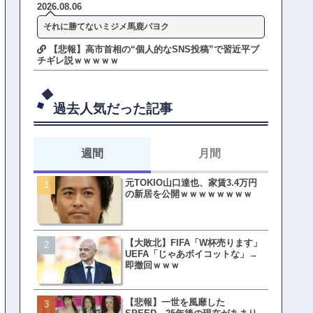
2026.08.06
それに勝てないミジメ馬鹿パヨク
【悲報】高市首相の“個人的なSNS投稿”で習近平ブ
チギレ説ｗｗｗｗｗ
過去人気だった記事
週間
月間
元TOKIO山口達也、家賃3.4万円
【悲報】東京着く前にHP尽
の新居を公開ｗｗｗｗｗｗｗｗ
方民ｗｗｗ移動だけで瀕死
【大敗北】FIFA「W杯売ります」
【ファーw】水着女子さん「
UEFA「じゃあボイコットな」→
オッサン盗撮してる…通報
即撤回ｗｗｗ
ゃ！」→結果まさかの事態
てしまうw w w w w w w w 
【悲報】一世を風靡した
皇族確保策、天皇陛下の一