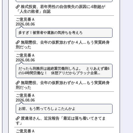
株式投資、若年男性の自信喪失の原因に-6割超が
「人生の敗者」自認
ご意見番Ａ
2026.08.06
多すぎ！被害者や遺族の気持ちを考えろ
無期懲役、去年の仮釈放わずか４人…もう実質終身
刑だった
ご意見番Ａ
2026.08.06
だったら刑務所は超絶重労働刑しろよ。 とりあえず週6
の14時間労働な！ 休憩アリだからブラック企業...
無期懲役、去年の仮釈放わずか４人…もう実質終身
刑だった
ご意見番Ａ
2026.08.06
お前、もう黙ってろしょこたんかよ
渡邊渚さん、近況報告「最近は落ち着いてきてま
す」
ご意見番Ａ