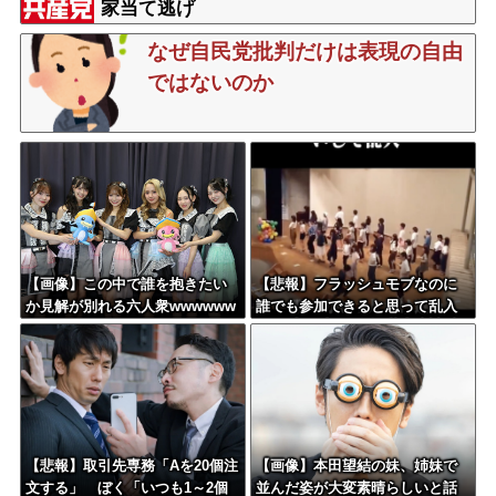
家当て逃げ
なぜ自民党批判だけは表現の自由
ではないのか
【画像】この中で誰を抱きたい
【悲報】フラッシュモブなのに
か見解が別れる六人衆wwwwww
誰でも参加できると思って乱入
した結果ｗｗｗｗｗｗｗｗｗｗ
【悲報】取引先専務「Aを20個注
【画像】本田望結の妹、姉妹で
文する」 ぼく「いつも1～2個
並んだ姿が大変素晴らしいと話