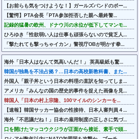
【お前らも気をつけような！】ガールズバンドのボー...
【驚愕】PTA会長「PTA参加拒否した親へ最終警...
記録的猛暑の欧州、ドナウ川の水位が低下してマンモ...
ひろゆき「性欲弱い人は仕事も頑張らないので貧乏人...
「撃たれても撃っちゃイカン」警視庁OBが明かす拳...
海外「日本人はなんて気高いんだ！」 英高級紙も驚...
韓国が独島を不法占拠？…日本の高校新教科書、また...
外国人「親子丼という日本の料理の直訳を知ってしま...
アメリカ「みんなの国の歴史的事件を捉えた画像を見...
韓国人「日本の村上宗隆、100マイルのシンカーを...
【速報】韓国サッカー協会の性接待、日本人審判員４...
海外「不思議だね！」日本の雇用制度の正しさに気づ...
口を開けたマッコウクジラが正面から接近、素手で頭...
ロシアが数年以内にNATO加盟国を攻撃か、プーチ...