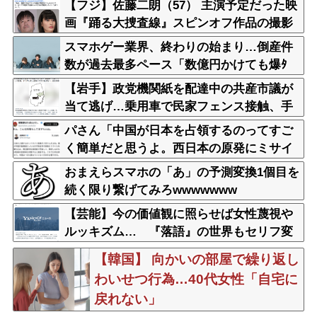
【フジ】佐藤二朗（57） 主演予定だった映
画『踊る大捜査線』スピンオフ作品の撮影
中止が正式に決定
スマホゲー業界、終わりの始まり…倒産件
数が過去最多ペース「数億円かけても爆ﾀ
ﾋ」
【岩手】政党機関紙を配達中の共産市議が
当て逃げ…乗用車で民家フェンス接触、手
で押し戻し通報せず次の配達先へ 宮古
パさん「中国が日本を占領するのってすご
く簡単だと思うよ。西日本の原発にミサイ
ルを撃ち込めばいい」
おまえらスマホの「あ」の予測変換1個目を
続く限り繋げてみろwwwwwww
【芸能】今の価値観に照らせば女性蔑視や
ルッキズム… 『落語』の世界もセリフ変
更や改作、現代にふさわしい表現模索の動
【韓国】 向かいの部屋で繰り返し
き
わいせつ行為…40代女性「自宅に
戻れない」