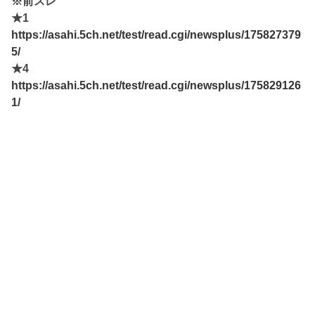
※前スレ
★1
https://asahi.5ch.net/test/read.cgi/newsplus/175827379
5/
★4
https://asahi.5ch.net/test/read.cgi/newsplus/175829126
1/