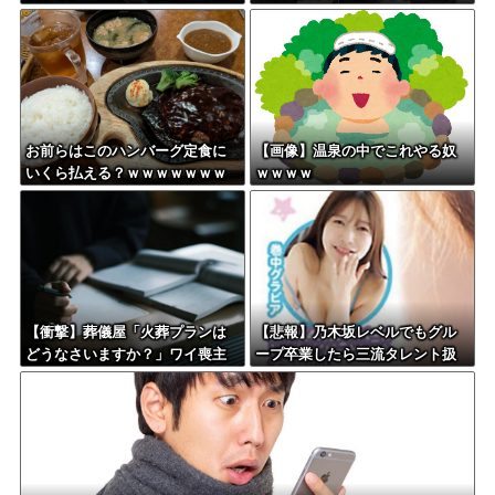
しか使わないけど本当に20であ
題にw w w w w w w
ってる？」 取専「あってる」
→結果『こう』なったんだがコ
レワイが悪いん
か？？？？？？？？
お前らはこのハンバーグ定食に
【画像】温泉の中でこれやる奴
いくら払える？ｗｗｗｗｗｗｗ
ｗｗｗｗ
ｗｗｗ
【衝撃】葬儀屋「火葬プランは
【悲報】乃木坂レベルでもグル
どうなさいますか？」ワイ喪主
ープ卒業したら三流タレント扱
「直葬で(即答)」→結果ァw w w
いになる模様・・・
w w w w w w w