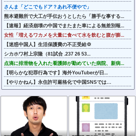
さんま「どこでもドア？あれ不便やで」
熊本避難所で大工が手伝おうとしたら「勝手な事する...
【速報】経済崩壊の中国でまたまた車による無差別報...
女性「増えるワカメを大量に食べて水を飲むと腹が膨...
【迷惑中国人】生活保護費の不正受給💢
シカホワ村上宗隆（81試合 .237 26 53...
点滴に排泄物を入れた看護師が勤めていた病院、新病...
【明らかな犯罪行為です】海外YouTuberが日...
【やりかねん】永住許可厳格化で中国SNSでは…