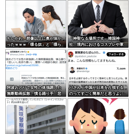
ちいかわ、想像以上に奥が深か
「神聖なる場所です」靖国神
ったｗｗｗ「喋る奴」と「喋ら
社、境内におけるコスプレや軍
ない奴」で人格に差がある模様
装の禁止を発表
阿波おどりで女性の体強調した
パさん「中国が日本を占領する
無断動画拡散、憤る踊り手「悲
のってすごく簡単だと思うよ。
しいし気持ち悪い」…悪質なケ
西日本の原発にミサイルを撃ち
ースは警察への相談検討
込めばいい」