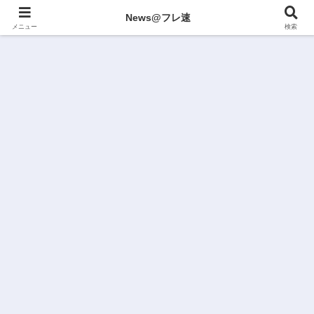
News@フレ速
メニュー
検索