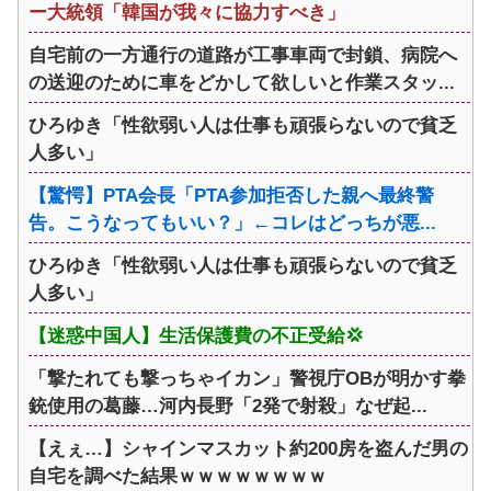
ー大統領「韓国が我々に協力すべき」
自宅前の一方通行の道路が工事車両で封鎖、病院へ
の送迎のために車をどかして欲しいと作業スタッ...
ひろゆき「性欲弱い人は仕事も頑張らないので貧乏
人多い」
【驚愕】PTA会長「PTA参加拒否した親へ最終警
告。こうなってもいい？」←コレはどっちが悪...
ひろゆき「性欲弱い人は仕事も頑張らないので貧乏
人多い」
【迷惑中国人】生活保護費の不正受給💢
「撃たれても撃っちゃイカン」警視庁OBが明かす拳
銃使用の葛藤…河内長野「2発で射殺」なぜ起...
【えぇ…】シャインマスカット約200房を盗んだ男の
自宅を調べた結果ｗｗｗｗｗｗｗｗ