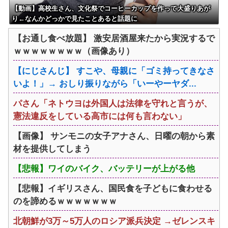
【動画】高校生さん、文化祭でコーヒーカップを作って大盛りあが
り←なんかどっかで見たことあると話題に
【お通し食べ放題】 激安居酒屋来たから実況するで
ｗｗｗｗｗｗｗｗ（画像あり）
【にじさんじ】 すこや、母親に「ゴミ持ってきなさ
いよ！」→ おしり振りながら「いーやーヤダ...
パさん「ネトウヨは外国人は法律を守れと言うが、
憲法違反をしている高市には何も言わない」
【画像】 サンモニの女子アナさん、日曜の朝から素
材を提供してしまう
【悲報】ワイのバイク、バッテリーが上がる他
【悲報】イギリスさん、国民食を子どもに食わせる
のを諦めるｗｗｗｗｗｗｗ
北朝鮮が3万～5万人のロシア派兵決定 →ゼレンスキ