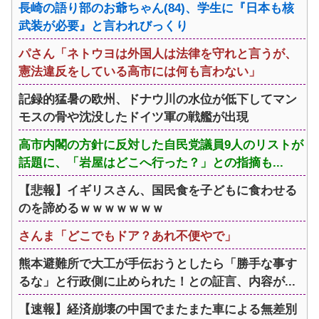
長崎の語り部のお爺ちゃん(84)、学生に『日本も核
武装が必要』と言われびっくり
パさん「ネトウヨは外国人は法律を守れと言うが、
憲法違反をしている高市には何も言わない」
記録的猛暑の欧州、ドナウ川の水位が低下してマン
モスの骨や沈没したドイツ軍の戦艦が出現
高市内閣の方針に反対した自民党議員9人のリストが
話題に、「岩屋はどこへ行った？」との指摘も...
【悲報】イギリスさん、国民食を子どもに食わせる
のを諦めるｗｗｗｗｗｗｗ
さんま「どこでもドア？あれ不便やで」
熊本避難所で大工が手伝おうとしたら「勝手な事す
るな」と行政側に止められた！との証言、内容が...
【速報】経済崩壊の中国でまたまた車による無差別