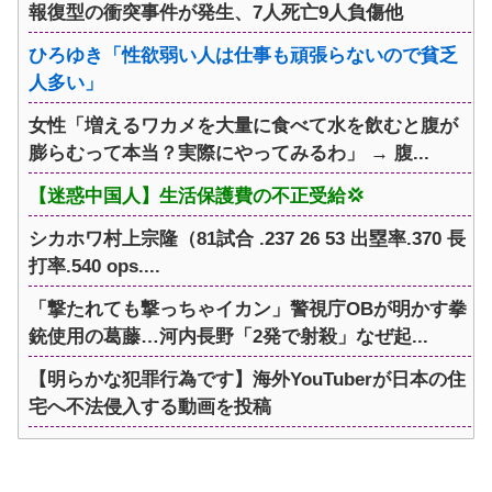
報復型の衝突事件が発生、7人死亡9人負傷他
ひろゆき「性欲弱い人は仕事も頑張らないので貧乏
人多い」
女性「増えるワカメを大量に食べて水を飲むと腹が
膨らむって本当？実際にやってみるわ」 → 腹...
【迷惑中国人】生活保護費の不正受給💢
シカホワ村上宗隆（81試合 .237 26 53 出塁率.370 長
打率.540 ops....
「撃たれても撃っちゃイカン」警視庁OBが明かす拳
銃使用の葛藤…河内長野「2発で射殺」なぜ起...
【明らかな犯罪行為です】海外YouTuberが日本の住
宅へ不法侵入する動画を投稿