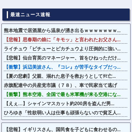
最速ニュース速報
熊本地震で居酒屋から温泉が湧き出るｗｗｗｗｗｗｗ...
【悲報】思春期の娘に「キモッ」と言われたお父さん...
ライチュウ「ピチューとピカチュウより圧倒的に強い...
【悲報】仙台育英のマネージャー、首をひねっただけ...
【衝撃】浜辺美波さん、『コレ』が苦手なタイプだっ...
【夏の悲劇】父親、溺れた息子を救おうとしてﾀﾋ亡...
赤旗配達中の共産党市議（７８）、車で民家当て逃げ
【衝撃】熊本空港、全国で最も米軍機が来る空港にな...
【えぇ…】シャインマスカット約200房を盗んだ男...
ひろゆき「性欲弱い人は仕事も頑張らないので貧乏人...
【悲報】イギリスさん、国民食を子どもに食わせるの...