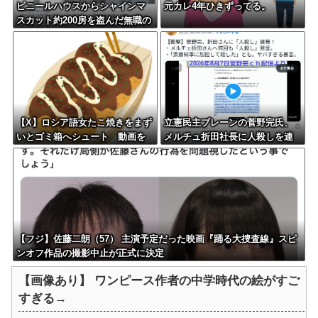
ビニールハウスからシャインマ
元カレ4年ひきずってる。
スカット約200房を盗んだ無職の
男逮捕 岡山
【X】ロシア語女たこ焼きをまず
立憲民主ブレーンの菅野完氏、
いとゴミ箱へシュート 動画を
メルチュ折田社長に人殺しを連
公開
呼
【フジ】佐藤二朗（57） 主演予定だった映画『踊る大捜査線』スピ
ンオフ作品の撮影中止が正式に決定
【画像あり】 ワンピース作者の中学時代の絵がすご
すぎる→