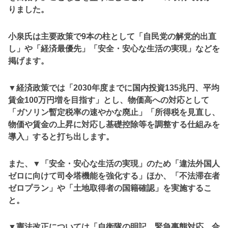
りました。
小泉氏は主要政策で9本の柱として「自民党の解党的出直
し」や「経済最優先」「安全・安心な生活の実現」などを
掲げます。
▼経済政策では「2030年度までに国内投資135兆円、平均
賃金100万円増を目指す」とし、物価高への対応として
「ガソリン暫定税率の速やかな廃止」「所得税を見直し、
物価や賃金の上昇に対応し基礎控除等を調整する仕組みを
導入」すると打ち出します。
また、▼「安全・安心な生活の実現」のため「違法外国人
ゼロに向けて司令塔機能を強化する」ほか、「不法滞在者
ゼロプラン」や「土地取得者の国籍確認」を実施するこ
と。
▼憲法改正については「自衛隊の明記、緊急事態対応、合