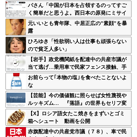
軽いと話題
パさん「中国が日本を占領するのってすご
く簡単だと思うよ。西日本の原発にミサイ
ルを撃ち込めばいい」
元いいとも青年隊、中居正広の”素顔”を暴
露
ひろゆき「性欲弱い人は仕事も頑張らない
ので貧乏人多い」
【岩手】政党機関紙を配達中の共産市議が
当て逃げ…乗用車で民家フェンス接触、手
で押し戻し通報せず次の配達先へ 宮古
お前らって｢本物の塩｣を食べたことないよ
な
【芸能】今の価値観に照らせば女性蔑視や
ルッキズム… 『落語』の世界もセリフ変
更や改作、現代にふさわしい表現模索の動
【X】ロシア語女たこ焼きをまずいとゴミ
き
箱へシュート 動画を公開
赤旗配達中の共産党市議（７８）、車で民