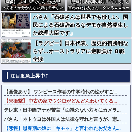
【画像】このLINEでなんで女が怒
【悲報】思春期の娘に「キモッ」と
ってるのか分かんない奴はモテない
言われたお父さん、グレるｗｗｗｗ
奴確定らしい←お前らは勿論わかる
ｗｗｗ
パさん「石破さんは世界でも珍しい、国
よな？？？？？？？
民による石破辞めるなデモが自然発生し
た総理大臣です」
【ラグビー】日本代表、歴史的初勝利な
らず…オーストラリアに逆転負け ８戦
全敗
注目度急上昇中⤴
【画像あり】 ワンピース作者の中学時代の絵がすご...
【※衝撃】 中古の家でウジ虫がどんどんわいてくる...
テレ東・田中瞳アナが苦言「面識のない方々にカメラ...
パさん「ネトウヨは外国人は法律を守れと言うが、憲...
【悲報】思春期の娘に「キモッ」と言われたお父さん...