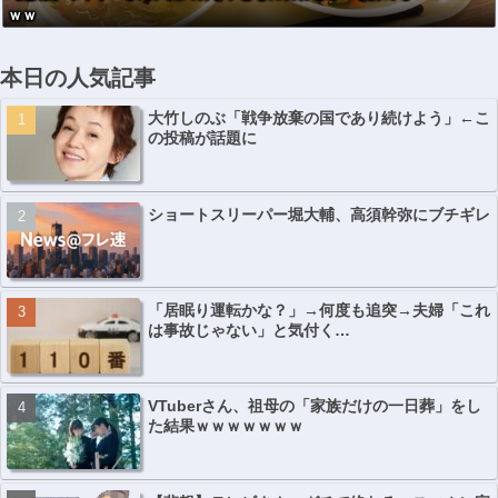
ｗｗ
本日の人気記事
大竹しのぶ「戦争放棄の国であり続けよう」←こ
の投稿が話題に
ショートスリーパー堀大輔、高須幹弥にブチギレ
「居眠り運転かな？」→何度も追突→夫婦「これ
は事故じゃない」と気付く…
VTuberさん、祖母の「家族だけの一日葬」をし
た結果ｗｗｗｗｗｗｗ