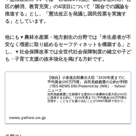
区の解消、教育充実」の4項目について「国会での議論を
推進する」とし、「憲法改正を発議し国民投票を実施す
る」としています。
他にも▼農林水産業・地方創生の分野では「米生産者が不
安なく増産に取り組めるセーフティネットを構築する」と
し、▼社会保障改革では全世代社会保障制度の確立や子ど
も・子育て支援の抜本強化を掲げる方針です。
【独自】小泉進次郎農水大臣「2030年度までに
平均賃金100万円増」 自民党総裁選の公約が判明
（TBS NEWS DIG Powered by JNN） - Yahoo!
ニュース
自民党総裁選に立候補する意向の小泉農林水産大臣が20日
に発表する公約に「2030年度までに平均賃金100万円増を
目指す」ことなどを盛り込むことがJNNの取材で分かりま
した。小泉氏は主要政策で9本
news.yahoo.co.jp