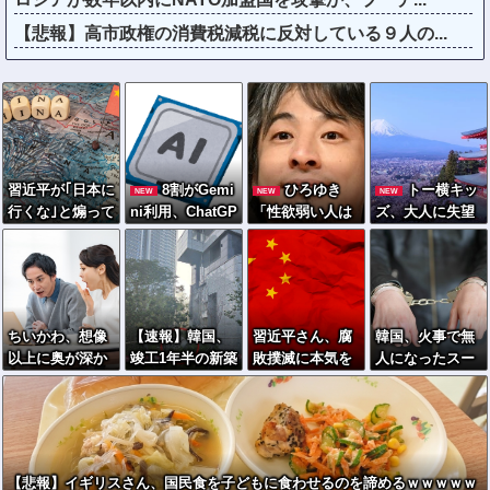
【悲報】高市政権の消費税減税に反対している９人の...
習近平が｢日本に
8割がGemi
ひろゆき
トー横キッ
NEW
NEW
NEW
行くな｣と煽って
ni利用、ChatGP
「性欲弱い人は
ズ、大人に失望
も､、寿司は奪え
Tは68%
仕事も頑張らな
「相談しても具
ない｢スシロー1
いので貧乏人多
体的に何もして
4時間待ち｣が映
い」
くれなくて傷つ
し出す中共人客
く。福祉は自由
の本音
が奪われる」
ちいかわ、想像
【速報】韓国、
習近平さん、腐
韓国、火事で無
以上に奥が深か
竣工1年半の新築
敗撲滅に本気を
人になったスー
ったｗｗｗ「喋
マンションで外
出した結果…半
パーに女が侵入
る奴」と「喋ら
壁テラスが落下
年で53万8000件
→食料を大量に
ない奴」で人格
という信じられ
ｗｗｗ
盗む→翌日また
に差がある模様
ない後進国建築
来店した理由が
を披露
ヤバい
【悲報】イギリスさん、国民食を子どもに食わせるのを諦めるｗｗｗｗｗ