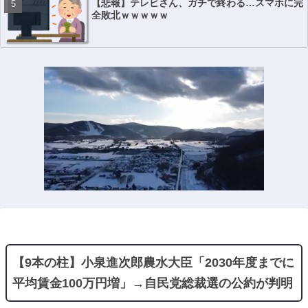
【悲報】テレビさん、ガチで終わる…スマホに完
全敗北ｗｗｗｗｗ
【9本の柱】小泉進次郎農水大臣「2030年度までに
平均賃金100万円増」→自民党総裁選の公約が判明