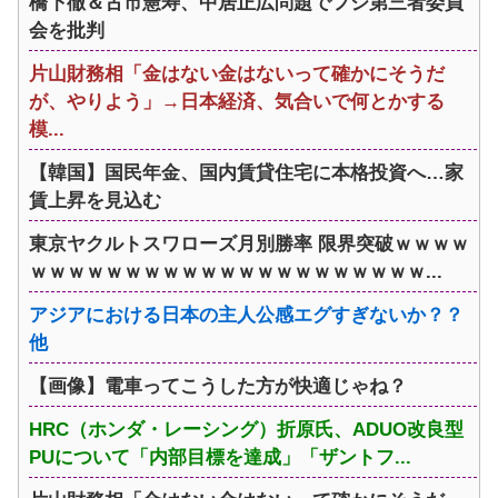
橋下徹＆古市憲寿、中居正広問題でフジ第三者委員
会を批判
片山財務相「金はない金はないって確かにそうだ
が、やりよう」→日本経済、気合いで何とかする
模...
【韓国】国民年金、国内賃貸住宅に本格投資へ…家
賃上昇を見込む
東京ヤクルトスワローズ月別勝率 限界突破ｗｗｗｗ
ｗｗｗｗｗｗｗｗｗｗｗｗｗｗｗｗｗｗｗｗｗ...
アジアにおける日本の主人公感エグすぎないか？？
他
【画像】電車ってこうした方が快適じゃね？
HRC（ホンダ・レーシング）折原氏、ADUO改良型
PUについて「内部目標を達成」「ザントフ...