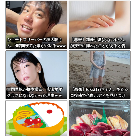
（2200円）頼める？
題にw w w w w w w
ショートスリーパーの堀大輔さ
【悲報】加藤小夏(おなつ)さん、
ん、4時間寝てた事がバレるwww
演技中に惚れたことがあると告
ww
白wwwwww
吉岡里帆が橋本環奈、広瀬すず
【画像】tuki.(17)ちゃん、あたシ
クラスになれなかった理由ｗｗ
コ投稿で色白ボディを見せつけ
ｗｗｗｗ
る