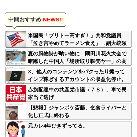
中間おすすめ
NEWS!!
米国民「ブリトー高すぎ！」共和党議員
「泣き言やめてラーメン食え」→副大統領
まで参戦ｗｗｗ
夏の風物詩が喰い物に…隅田川花火大会で
暗躍した中国人「場所取り転売ヤー」の高
笑い
X、他人のコンテンツをパクったり煽って
インプ稼ぎするアカウントの収益化停止。
今後はオリジナル重視
赤旗配達中の共産党市議（７８）、車で民
家当て逃げ
【悲報】ジャンポケ斎藤、乞食ライバーと
化し正式に終わる
元カレ4年ひきずってる。