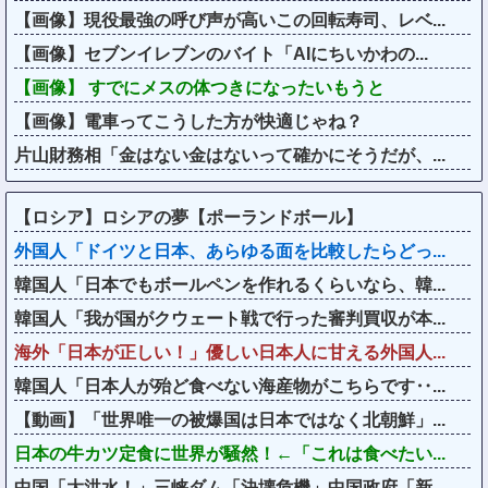
【画像】現役最強の呼び声が高いこの回転寿司、レベ...
【画像】セブンイレブンのバイト「AIにちいかわの...
【画像】 すでにメスの体つきになったいもうと
【画像】電車ってこうした方が快適じゃね？
片山財務相「金はない金はないって確かにそうだが、...
【ロシア】ロシアの夢【ポーランドボール】
外国人「ドイツと日本、あらゆる面を比較したらどっ...
韓国人「日本でもボールペンを作れるくらいなら、韓...
韓国人「我が国がクウェート戦で行った審判買収が本...
海外「日本が正しい！」優しい日本人に甘える外国人...
韓国人「日本人が殆ど食べない海産物がこちらです‥...
【動画】「世界唯一の被爆国は日本ではなく北朝鮮」...
日本の牛カツ定食に世界が騒然！←「これは食べたい...
中国「大洪水！」三峡ダム「決壊危機」中国政府「新...