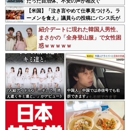
だった自治体、不安の声が相次ぐ
【米国】「泣き言やめて仕事見つけろ。ラ
ーメンを食え」議員らの投稿にバンス氏が
猛反発…ブリトーの価格めぐる議論、共和
紹介デートに現れた韓国人男性、
党の内戦に発展
まさかの「全身登山服」で女性困
惑ｗｗｗｗｗ
7人組アイドルG「...そして、消
中国人「中国では赤信号でも右
え逝くキミ達と。」がデビュー3
折できます」
か月で解散 事務所が事業継続
困難なため