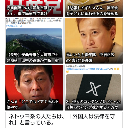
赤旗配達中の共産党市議（７
【悲報】イギリスさん、国民食
８）、車で民家当て逃げ
を子どもに食わせるのを諦める
ｗｗｗｗｗｗｗ
【長野】安曇野市と大町市で土
元いいとも青年隊、中居正広
砂崩落 山中の道路が寸断 宿
の”素顔”を暴露
泊客や登山客など計400人近くが
孤立か 土石流で橋が流された
との情報も
さんま「どこでもドア？あれ不
X、他人のコンテンツをパクった
便やで」
り煽ってインプ稼ぎするアカウ
ントの収益化停止。今後はオリ
ジナル重視