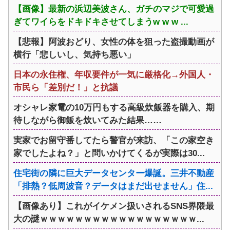
【画像】最新の浜辺美波さん、ガチのマジで可愛過
ぎてワイらをドキドキさせてしまうw w w ...
【悲報】阿波おどり、女性の体を狙った盗撮動画が
横行「悲しいし、気持ち悪い」
日本の永住権、年収要件が一気に厳格化→外国人・
市民ら「差別だ！」と抗議
オシャレ家電の10万円もする高級炊飯器を購入、期
待しながら御飯を炊いてみた結果……
実家でお留守番してたら警官が来訪、「この家空き
家でしたよね？」と問いかけてくるが実際は30...
住宅街の隣に巨大データセンター爆誕。三井不動産
「排熱？低周波音？データはまだ出せません」住...
【画像あり】これがイケメン扱いされるSNS界隈最
大の謎ｗｗｗｗｗｗｗｗｗｗｗｗｗｗｗｗｗｗ...