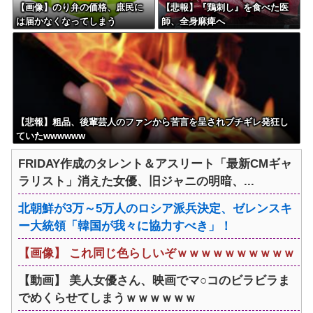
【画像】のり弁の価格、庶民に
【悲報】『鶏刺し』を食べた医
は届かなくなってしまう
師、全身麻痺へ
【悲報】粗品、後輩芸人のファンから苦言を呈されブチギレ発狂し
ていたwwwwww
FRIDAY作成のタレント＆アスリート「最新CMギャ
ラリスト」消えた女優、旧ジャニの明暗、...
北朝鮮が3万～5万人のロシア派兵決定、ゼレンスキ
ー大統領「韓国が我々に協力すべき」！
【画像】 これ同じ色らしいぞｗｗｗｗｗｗｗｗｗｗ
【動画】 美人女優さん、映画でマ○コのビラビラま
でめくらせてしまうｗｗｗｗｗｗ