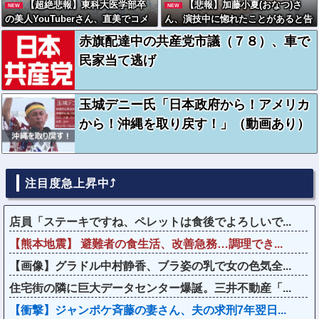
【超絶悲報】東科大医学部卒
【悲報】加藤小夏(おなつ)さ
NEW
NEW
の美人YouTuberさん、直美でコメ
ん、演技中に惚れたことがあると告
ント欄が炎上してしまう…
白wwwwww
赤旗配達中の共産党市議（７８）、車で
民家当て逃げ
玉城デニー氏「日本政府から！アメリカ
から！沖縄を取り戻す！」（動画あり）
注目度急上昇中⤴
店員「ステーキですね、ペレットは食後でよろしいで...
【熊本地震】 避難者の食生活、改善急務…調理でき...
【画像】グラドル中村静香、ブラ姿の乳で女の色気全...
住宅街の隣に巨大データセンター爆誕。三井不動産「...
【衝撃】ジャンポケ斉藤の妻さん、夫の求刑7年翌日...