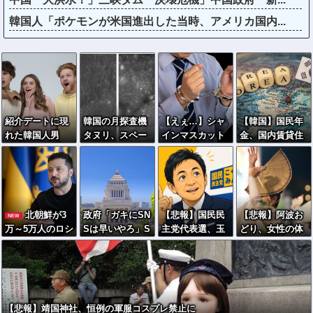
韓国人「ポケモンが米国進出した当時、アメリカ国内...
紹介デートに現
韓国の月探査機
【えぇ…】シャ
【韓国】国民年
れた韓国人男
タヌリ、スペー
インマスカット
金、国内賃貸住
性、まさかの
スX「ファルコ
約200房を盗ん
宅に本格投資
「全身登山服」
ン9」の残骸が月
だ男の自宅を調
へ…家賃上昇を
で女性困惑ｗｗ
面に衝突する様
べた結果ｗｗｗ
見込む
ｗｗｗ
子を撮影！
ｗｗｗｗｗ
北朝鮮が3
政府「ガキにSN
【悲報】国民民
【悲報】阿波お
NEW
万～5万人のロシ
Sは早いやろ」S
主党代表選、玉
どり、女性の体
ア派兵決定、ゼ
NS年齢制限法案
木雄一郎氏と30
を狙った盗撮動
レンスキー大統
提出検討
歳若手の一騎打
画が横行「悲し
領「韓国が我々
ちへ → 榛葉幹
いし、気持ち悪
に協力すべ
事長の不出馬に
い」
き」！
ネットで疑問噴
【悲報】靖国神社、恒例の軍服コスプレ禁止に
出 ｗｗｗｗｗｗ