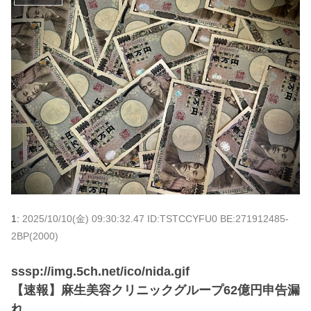
1:
2025/10/10(金) 09:30:32.47 ID:TSTCCYFU0 BE:271912485-
2BP(2000)
sssp://img.5ch.net/ico/nida.gif
【速報】麻生美容クリニックグループ62億円申告漏
れ