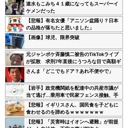
速水もこみち４１歳になってもスーパーイ
ケメンだった
【悲報】有名女優「アニソン盆踊り？日本
の品格が落ちたと思いました」
【画像】球児、限界突破
元ジャンポケ斉藤慎二被告のTikTokライブ
が拡散 求刑7年直後にうつろな目で高額ギ
フトねだり続け「精神的に限界」「末期状
さんま「どこでもドア？あれ不便やで」
態」と話題
【岩手】政党機関紙を配達中の共産市議が
当て逃げ…乗用車で民家フェンス接触、手
で押し戻し通報せず次の配達先へ 宮古
【悲報】イギリスさん、国民食を子どもに
食わせるのを諦めるｗｗｗｗｗｗｗ
【悲報】「災害時はイオンへ避難」が前提