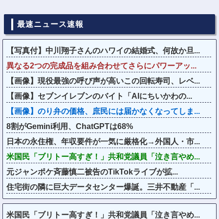
最速ニュース速報
【写真付】中川翔子さんのハワイの結婚式、何故か旦...
異なる2つの完成品を組み合わせてさらにパワーアッ...
【画像】現役最強の呼び声が高いこの回転寿司、レベ...
【画像】セブンイレブンのバイト「AIにちいかわの...
【画像】のり弁の価格、庶民には届かなくなってしま...
8割がGemini利用、ChatGPTは68%
日本の永住権、年収要件が一気に厳格化→外国人・市...
米国民「ブリトー高すぎ！」共和党議員「泣き言やめ...
元ジャンポケ斉藤慎二被告のTikTokライブが拡...
住宅街の隣に巨大データセンター爆誕。三井不動産「...
米国民「ブリトー高すぎ！」共和党議員「泣き言やめ...