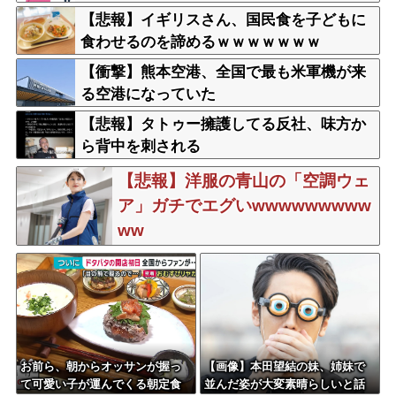
【悲報】イギリスさん、国民食を子どもに
食わせるのを諦めるｗｗｗｗｗｗｗ
【衝撃】熊本空港、全国で最も米軍機が来
る空港になっていた
【悲報】タトゥー擁護してる反社、味方か
ら背中を刺される
【悲報】洋服の青山の「空調ウェ
ア」ガチでエグいwwwwwwwww
ww
お前ら、朝からオッサンが握っ
【画像】本田望結の妹、姉妹で
て可愛い子が運んでくる朝定食
並んだ姿が大変素晴らしいと話