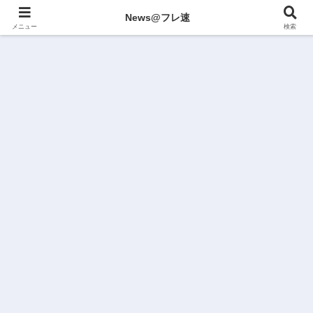
News@フレ速
メニュー
検索