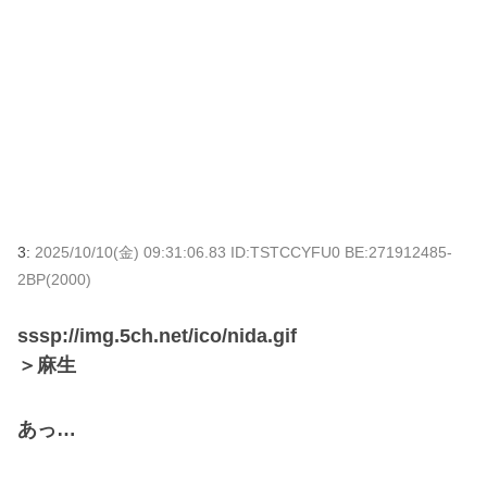
3:
2025/10/10(金) 09:31:06.83 ID:TSTCCYFU0 BE:271912485-
2BP(2000)
sssp://img.5ch.net/ico/nida.gif
＞麻生
あっ…