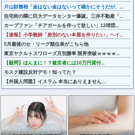
片山財務相「金はない金はないって確かにそうだが、...
住宅街の隣に巨大データセンター爆誕。三井不動産「...
カープファン「チアガールを作って欲しい」12球団...
【速報】小学教師「差別のない本屋を作りたい」ヘイ...
5月最後のセ・リーグ順位表がこちら他
東京ヤクルトスワローズ月別勝率 限界突破ｗｗｗｗ...
【疑問】ほんまに！？被災者には10万円貸付...
モスク建設反対デモ！知ってた？
【外国人問題】イスラム 本当にありえません…