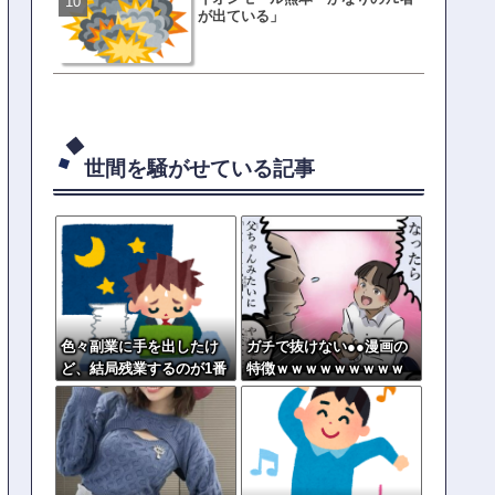
が出ている」
真をSNS投稿→司書らから
の指摘殺到
世間を騒がせている記事
色々副業に手を出したけ
ガチで抜けない●●漫画の
ど、結局残業するのが1番
特徴ｗｗｗｗｗｗｗｗｗ
稼げるな
ｗｗｗｗｗｗｗｗｗｗｗ
ｗｗ