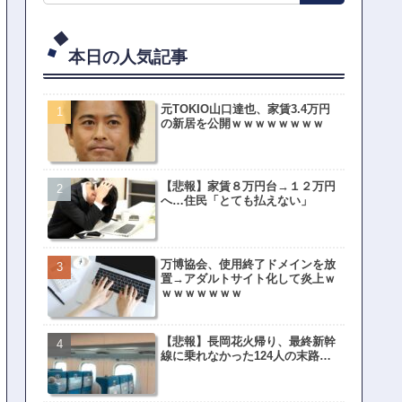
機種を荒波仕様で出すんだろうな他
THE BEATLES、カーペンターズ、マ...
絵理奈アナ、地上波でまさかのパンチラ
本日の人気記事
元TOKIO山口達也、家賃3.4万円
の新居を公開ｗｗｗｗｗｗｗｗ
【悲報】家賃８万円台→１２万円
へ…住民「とても払えない」
万博協会、使用終了ドメインを放
置→アダルトサイト化して炎上ｗ
ｗｗｗｗｗｗｗ
【悲報】長岡花火帰り、最終新幹
線に乗れなかった124人の末路…