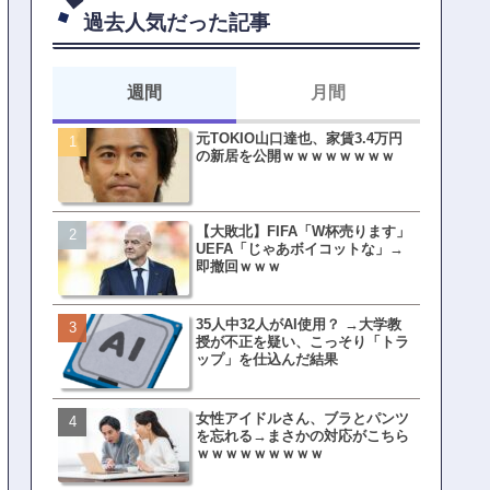
過去人気だった記事
週間
月間
元TOKIO山口達也、家賃3.4万円
【悲報】東京着く前にHP尽
の新居を公開ｗｗｗｗｗｗｗｗ
方民ｗｗｗ移動だけで瀕死
【大敗北】FIFA「W杯売ります」
【ファーw】水着女子さん「
UEFA「じゃあボイコットな」→
オッサン盗撮してる…通報
即撤回ｗｗｗ
ゃ！」→結果まさかの事態
てしまうw w w w w w w w 
35人中32人がAI使用？ →大学教
皇族確保策、天皇陛下の一
授が不正を疑い、こっそり「トラ
界ピリつくｗｗｗ
ップ」を仕込んだ結果
女性アイドルさん、ブラとパンツ
文春、沖縄問題の"触れては
を忘れる→まさかの対応がこちら
ない話"を暴露してしまうｗ
ｗｗｗｗｗｗｗｗｗ
ｗｗｗｗｗ