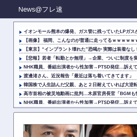
News@フレ速
イオンモール熊本の爆発、ガス管に残っていたLPガスが漏
【画像】 福岡、こんなのが普通に走ってるｗｗｗｗｗｗ
【東京】“インプラント壊れた”恐喝か 実際は装着なし 55
【悲報】若者「転勤とか無理」→企業、ついに制度を
NHK職員、番組出演者から性加害→PTSD発症…訴えて
渡邊渚さん、近況報告「最近は落ち着いてきてます」
韓国株で人生詰んだ父親、あと２日耐えていれば大逆
高市首相の被災地動画に批判…木原官房長官「BGMも
NHK職員、番組出演者から性加害→PTSD発症…訴えて
死去した有名作家の遺作が予約開始、すると『信じられな
【恐怖】 酒とタバコを愛する日常系女性YouTuber、ガ
【動画あり】 福岡県柳川市の御当地アイドルだった頃