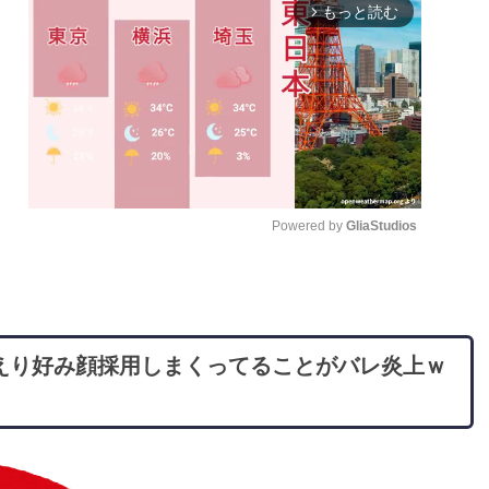
もっと読む
arrow_forward_ios
Powered by 
GliaStudios
M
u
t
えり好み顔採用しまくってることがバレ炎上ｗ
e