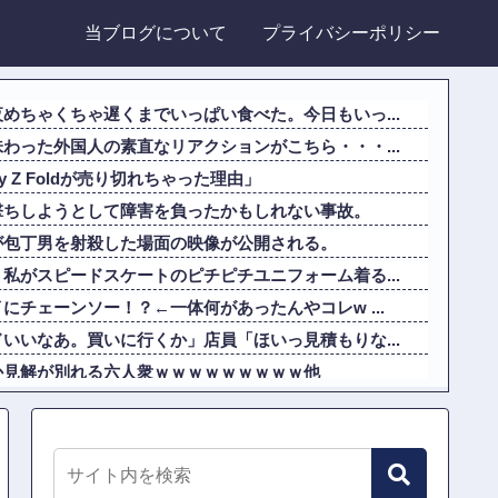
当ブログについて
プライバシーポリシー
めちゃくちゃ遅くまでいっぱい食べた。今日もいっ...
わった外国人の素直なリアクションがこちら・・・...
y Z Foldが売り切れちゃった理由」
撃ちしようとして障害を負ったかもしれない事故。
が包丁男を射殺した場面の映像が公開される。
私がスピードスケートのピチピチユニフォーム着る...
にチェーンソー！？←一体何があったんやコレw ...
いいなあ。買いに行くか」店員「ほいっ見積もりな...
か見解が別れる六人衆ｗｗｗｗｗｗｗｗｗ他
いのは、ウクライナ側が標的優先順位は低いとは判...
違えてる人間を生成してみたｗｗｗｗ」
らどこでも発展させると語る世界的大富豪に海外が...