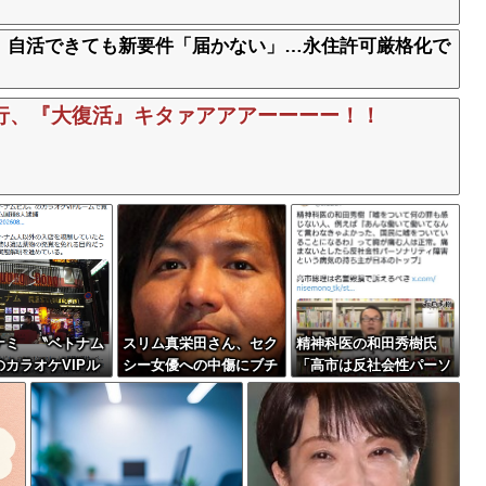
、自活できても新要件「届かない」…永住許可厳格化で
行、『大復活』キタァアアアーーーー！！
ナミ 〝ベトナム
スリム真栄田さん、セク
精神科医の和田秀樹氏
カラオケVIPル
シー女優への中傷にブチ
「高市は反社会性パーソ
覚醒剤所持、ベト
ギレｗｗｗｗｗｗｗ
ナリティ障害である」
籍8人逮捕