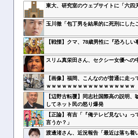
東大、研究室のウェブサイトに「六四
玉川徹「包丁男を結果的に死刑にした
【戦慄】クマ、78歳男性に『恐ろしい
スリム真栄田さん、セクシー女優への
【画像】福岡、こんなのが普通に走っ
ｗｗｗｗｗｗｗｗｗｗｗｗｗｗｗｗｗ
【辺野古転覆】同志社国際高の説明、
してネット民の怒り爆発
【正論】有吉「『俺テレビ見ない』っ
言うか？」
渡邊渚さん、近況報告「最近は落ち着