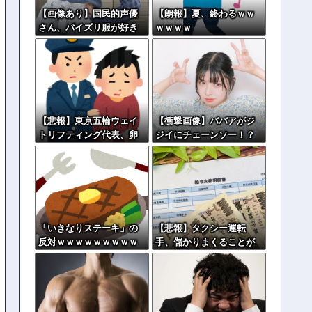
【画像あり】国民的声優
【朗報】夏、終わるｗｗ
さん、パイズリ服が好き
ｗｗｗｗ
すぎるｗｗｗｗｗ
【悲報】東京五輪ウェイ
【衝撃画像】ババアがジ
トリフティング代表、卵
ジイにチェーンソー！？
パックを盗んで逮捕ｗｗ
←一体何があったんやコ
ｗｗｗｗ
レw w w w w w w w w
「いきなりステーキ」の
【悲報】タクシー運転
反対ｗｗｗｗｗｗｗｗｗ
手、儲かりまくることが
判明してしまう