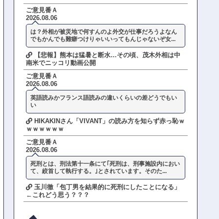
ご意見番Ａ
2026.08.06
は？外相が被災地で何すんのよ外交が仕事だろうよなん
でもかんでも難癖つけりゃいいってもんじゃないぞ女...
【悲報】熊本は猛暑と断水…その頃、茂木外相は中
南米でニッコリ動画公開
ご意見番Ａ
2026.08.06
英語読みかフランス語読みの違いくらいの差どうでもい
い
HIKAKINさん「VIVANT」の読み方を知らず赤っ恥ｗ
ｗｗｗｗｗｗ
ご意見番Ａ
2026.08.06
死刑とは、刑法第十一条にて｢死刑は、刑事施設内におい
て、絞首して執行する。｣とされています。そのた...
玉川徹「包丁男を結果的に死刑にしたことになる」
←これどう思う？？？