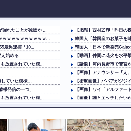
れたことが原因か ...
【肥報】西村乙輝「昨日の夜
ｗｗｗｗｗｗｗｗｗｗ...
韓国人「韓国産のお菓子を味
歳男逮捕「10...
韓国人「日本で新発売Galax
変え始める
【動画】仲間に花火を水平
も放置されていた模...
【話題】河内長野市で警官
【画像】アナウンサー「え、
転していた模様…
【衝撃画像】ババアがジジイ
情報発信の一つ」
【画像】ワイ「アルファード
も放置されていた模...
【画像】誰とエッチしたい
い問い合わせがあった...
ロシア戦車工場が攻撃されな
チで体が終わる...
AI「物の使い方を真剣に間
の今田美桜ｗｗｗｗｗ
海外「その通り！」日本人な