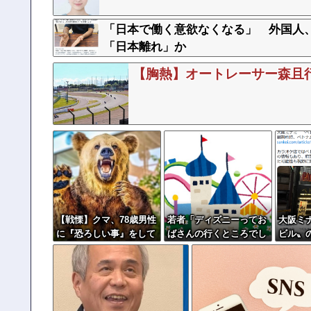
「日本で働く意欲なくなる」 外国人
「日本離れ」か
【胸熱】オートレーサー森且
【戦慄】クマ、78歳男性
若者「ディズニーってお
大阪ミ
に『恐ろしい事』をして
ばさんの行くところでし
ビル〟の
しまう！！！！！！！
ょ」←マジか
ームで
ナム国