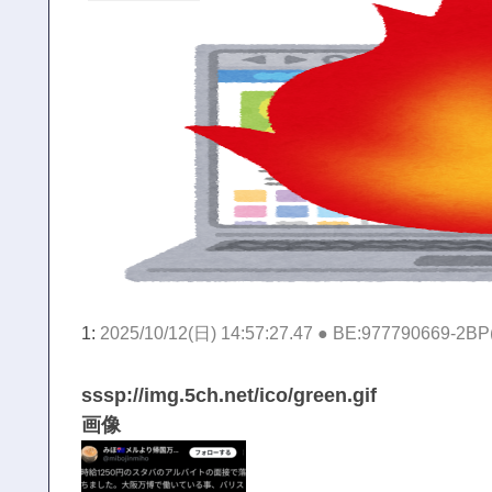
1:
2025/10/12(日) 14:57:27.47 ● BE:977790669-2BP
sssp://img.5ch.net/ico/green.gif
画像