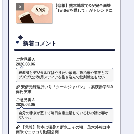
【悲報】熊本地震でXが完全崩壊
「Twitterを返して」がトレンドに
新着コメント
ご意見番Ａ
2026.08.06
経産省とデジタル庁はやりたい放題。政治家や業界とズ
ブズブだが御用メディアを抱き込んで批判報道もない...
安倍元総理肝いり「クールジャパン」→累積赤字540
億円突破
ご意見番Ａ
2026.08.06
自分の稼ぎが悪くて毎日自粛生活している奴の話は響か
ないわ。
【悲報】熊本は猛暑と断水…その頃、茂木外相は中
南米でニッコリ動画公開