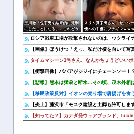
日本人の生活、たった10年で激変してしまったことが
客「なんかこの”にんにく”青いんだけど！」→客の無知
玉川徹「包丁男を結果的に死刑
スリム真栄田さん、セクシ
にしたことになる」←これどう
優への中傷にブチギレｗｗ
思う？？？
ｗｗｗ
ロシア戦車工場が攻撃されないのは、ウクライ
【画像】ぼうけつ「えっ、私だけ横を向いて写真撮るんで
タイムマシーン3号さん、なんかちょうどいい
【衝撃画像】ババアがジジイにチェーンソー！？←一体何
【悲報】熊本は猛暑と断水…その頃、茂木外相
【移民政策反対】イオンの売り場で唐揚げを食
【炎上】藤沢市「モスク建設と土葬も許可しま
【知ってた？】カナダ発ウェアブランド、lulul