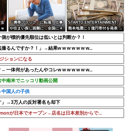
発覚・・・
なんでメーカーは萌え系の
のせいで有名ラーメン...
日本でも売れた5大外国人歌手 
【画像】マスパンこと枡田
ー女
「携帯ブラック」に転落、仕事
STARTO ENTERTAINMENT、
ｗｗ
や住まい探し困難に→全国に４
熊本地震に１億円寄付を発表 →
００万人？生活再建どうすれ
コンサート会場でも募金開始へ
ナ側が標的優先順位は低いとは判断か？！
ば…
すか？！」→結果w w w w w w w...
ポジションになる
があったんやコレw w w w w w w...
は中南米でニッコリ動画公開
う中国人の子供
す」→3万人の反対署名も却下
emonが日本でオープン→店名は日本差別からで...