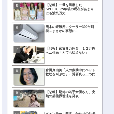
【悲報】一世を風靡した
ランサムウェア攻撃を受け
SPEED、25年後の現在があまり
レイ、わずか10日で復旧し
にも波乱万丈…
がこちら
熊本の避難所にクーラー300台到
ネット民、橋本愛の５年前
着→まさかの事態に…
を発掘→再炎上へｗｗｗｗ
【悲報】家賃８万円台→１２万円
福岡テレビ局にとんでもな
へ…住民「とても払えない」
アナが入社してしまうｗｗ
倉田真由美「人の救助中にペット
【衝撃】三笘が事故った時
救助を叫ぶな」←賛否真っ二つに
てた車ってさ…←これw w w 
w w w w
【悲報】期待の若手女優さん、突
有吉「うまくても絶対に行
然の芸能界引退を発表
ない店」がこちら…ネット
ｗｗｗｗｗｗｗｗ
イオンモール熊本「かなりのﾀﾋ者
母親「息子の借りた本が心