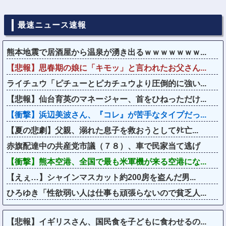
最速ニュース速報
熊本地震で居酒屋から温泉が湧き出るｗｗｗｗｗｗｗ...
【悲報】思春期の娘に「キモッ」と言われたお父さん...
ライチュウ「ピチューとピカチュウより圧倒的に強い...
【悲報】仙台育英のマネージャー、首をひねっただけ...
【衝撃】浜辺美波さん、『コレ』が苦手なタイプだっ...
【夏の悲劇】父親、溺れた息子を救おうとしてﾀﾋ亡...
赤旗配達中の共産党市議（７８）、車で民家当て逃げ
【衝撃】熊本空港、全国で最も米軍機が来る空港にな...
【えぇ…】シャインマスカット約200房を盗んだ男...
ひろゆき「性欲弱い人は仕事も頑張らないので貧乏人...
【悲報】イギリスさん、国民食を子どもに食わせるの...