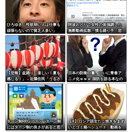
ひろゆき「性欲弱い人は仕事も
阿波おどりで女性の体強調した
頑張らないので貧乏人多い」
無断動画拡散、憤る踊り手「悲
しいし気持ち悪い」…悪質なケ
ースは警察への相談検討
【悲報】盆踊り「楽しい！夏を
日本の防衛白書、ついに青春ア
感じる！」→近隣住民「うるさ
ニメ化ｗｗｗ 国防を語る本なの
い」→開催場所半減
に表紙が謎すぎる
ターン制RPGファン「ターン制
【X】ロシア語女たこ焼きをまず
にはターン制の良さがあると思
いとゴミ箱へシュート 動画を