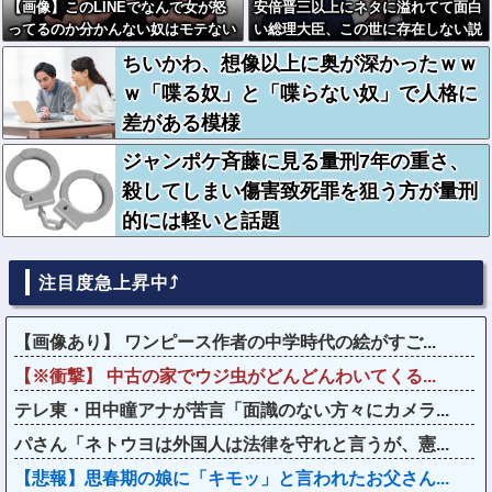
【画像】このLINEでなんで女が怒
安倍晋三以上にネタに溢れてて面白
ってるのか分かんない奴はモテない
い総理大臣、この世に存在しない説
奴確定らしい←お前らは勿論わかる
wwwwwww
ちいかわ、想像以上に奥が深かったｗｗ
よな？？？？？？？
ｗ「喋る奴」と「喋らない奴」で人格に
差がある模様
ジャンポケ斉藤に見る量刑7年の重さ、
殺してしまい傷害致死罪を狙う方が量刑
的には軽いと話題
注目度急上昇中⤴
【画像あり】 ワンピース作者の中学時代の絵がすご...
【※衝撃】 中古の家でウジ虫がどんどんわいてくる...
テレ東・田中瞳アナが苦言「面識のない方々にカメラ...
パさん「ネトウヨは外国人は法律を守れと言うが、憲...
【悲報】思春期の娘に「キモッ」と言われたお父さん...