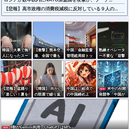
【悲報】高市政権の消費税減税に反対している９人の...
韓国、火事で無
【衝撃】熊本空
中国、金融監督
熟練オペレータ
人になったスー
港、全国で最も
管理総局前トッ
ー不要な「迎撃
パーに女が侵入
米軍機が来る空
プの全人代代表
ドローン」のテ
→食料を大量に
港になっていた
資格を剥奪…重
ストを完了…自
盗む→翌日また
大な規律違反
らが目標を追尾
来店した理由が
で！
する映像公開！
ヤバい
【悲報】盆踊り
【韓国】 向かい
中国は「経済で
米中のAI開
NEW
「楽しい！夏を
の部屋で繰り返
の中国締め上
発競争「中国が
感じる！」→近
しわいせつ行
げ」続けるトラ
優位に立ってい
隣住民「うるさ
為…40代女性
ンプ大統領に感
る」…米新興企
い」→開催場所
「自宅に戻れな
謝するかも
業CEOが予測！
半減
い」
8割がGemini利用、ChatGPTは68%
NEW