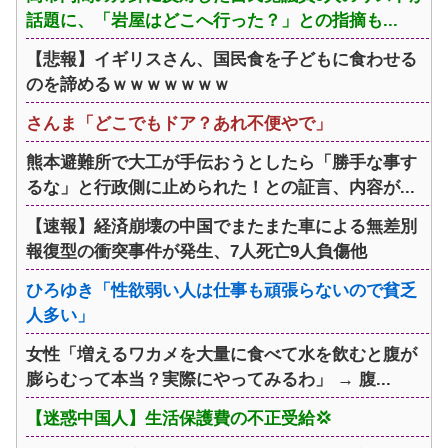
話題に、「岩屋はどこへ行った？」との指摘も...
【悲報】イギリスさん、国民食を子どもに食わせる
のを諦めるｗｗｗｗｗｗｗ
さんま「どこでもドア？あれ不便やで」
熊本避難所で大工が手伝おうとしたら「勝手な事す
るな」と行政側に止められた！との証言、内容が...
【速報】経済崩壊の中国でまたまた車による無差別
報復型の衝突事件が発生、7人死亡9人負傷他
ひろゆき「性欲弱い人は仕事も頑張らないので貧乏
人多い」
女性「増えるワカメを大量に食べて水を飲むと腹が
膨らむって本当？実際にやってみるわ」 → 腹...
【迷惑中国人】生活保護費の不正受給💢