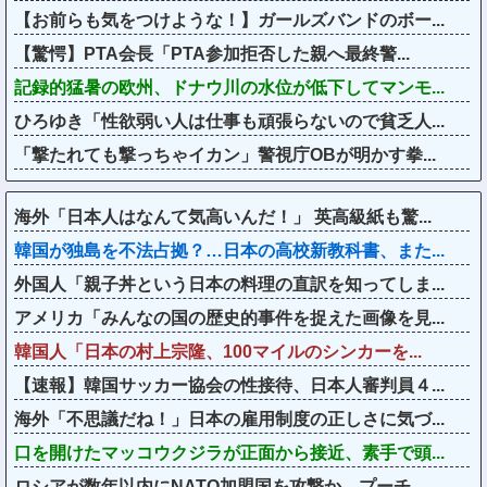
【お前らも気をつけような！】ガールズバンドのボー...
【驚愕】PTA会長「PTA参加拒否した親へ最終警...
記録的猛暑の欧州、ドナウ川の水位が低下してマンモ...
ひろゆき「性欲弱い人は仕事も頑張らないので貧乏人...
「撃たれても撃っちゃイカン」警視庁OBが明かす拳...
海外「日本人はなんて気高いんだ！」 英高級紙も驚...
韓国が独島を不法占拠？…日本の高校新教科書、また...
外国人「親子丼という日本の料理の直訳を知ってしま...
アメリカ「みんなの国の歴史的事件を捉えた画像を見...
韓国人「日本の村上宗隆、100マイルのシンカーを...
【速報】韓国サッカー協会の性接待、日本人審判員４...
海外「不思議だね！」日本の雇用制度の正しさに気づ...
口を開けたマッコウクジラが正面から接近、素手で頭...
ロシアが数年以内にNATO加盟国を攻撃か、プーチ...