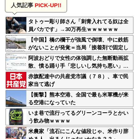
人気記事
PICK-UP!!
タトゥー彫り師さん「刺青入れてる奴は全
員バカです」→30万再生ｗｗｗｗｗｗ
【中国】橋の欄干が強風で倒壊、中に鉄筋
がないことが発覚＝当局「接着剤で固定し
た」
阿波おどりで女性の体強調した無断動画拡
散、憤る踊り手「悲しいし気持ち悪い」…
悪質なケースは警察への相談検討
赤旗配達中の共産党市議（７８）、車で民
家当て逃げ
【衝撃】熊本空港、全国で最も米軍機が来
る空港になっていた
いま巷で流行ってるグリーンコーラとかい
う飲み物ｗｗｗｗ
米農家「流石にこんな値段じゃ、米作り辞