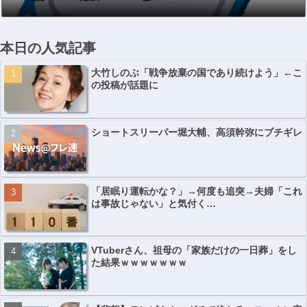
本日の人気記事
大竹しのぶ「戦争放棄の国であり続けよう」←こ
の投稿が話題に
ショートスリーパー堀大輔、高須幹弥にブチギレ
「居眠り運転かな？」→何度も追突→夫婦「これ
は事故じゃない」と気付く…
VTuberさん、祖母の「家族だけの一日葬」をし
た結果ｗｗｗｗｗｗｗ