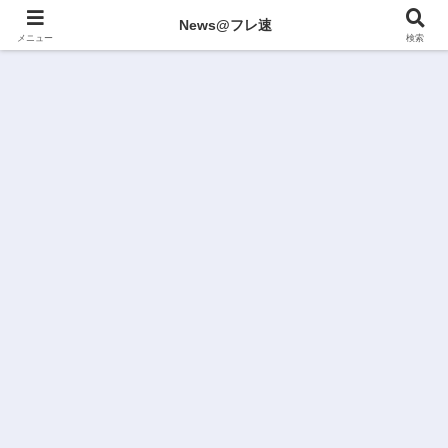
News@フレ速
メニュー
検索