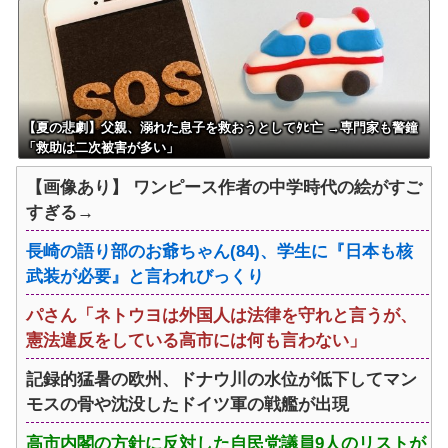
います」
公開
【夏の悲劇】父親、溺れた息子を救おうとしてﾀﾋ亡 →専門家も警鐘
「救助は二次被害が多い」
【画像あり】 ワンピース作者の中学時代の絵がすご
すぎる→
長崎の語り部のお爺ちゃん(84)、学生に『日本も核
武装が必要』と言われびっくり
パさん「ネトウヨは外国人は法律を守れと言うが、
憲法違反をしている高市には何も言わない」
記録的猛暑の欧州、ドナウ川の水位が低下してマン
モスの骨や沈没したドイツ軍の戦艦が出現
高市内閣の方針に反対した自民党議員9人のリストが