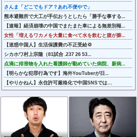
さんま「どこでもドア？あれ不便やで」
熊本避難所で大工が手伝おうとしたら「勝手な事する...
【速報】経済崩壊の中国でまたまた車による無差別報...
女性「増えるワカメを大量に食べて水を飲むと腹が膨...
【迷惑中国人】生活保護費の不正受給💢
シカホワ村上宗隆（81試合 .237 26 53...
点滴に排泄物を入れた看護師が勤めていた病院、新病...
【明らかな犯罪行為です】海外YouTuberが日...
【やりかねん】永住許可厳格化で中国SNSでは…