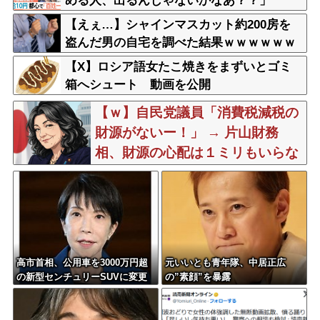
める人、出るんじゃないかなあ？？」
【えぇ…】シャインマスカット約200房を
盗んだ男の自宅を調べた結果ｗｗｗｗｗｗ
ｗｗ
【X】ロシア語女たこ焼きをまずいとゴミ
箱へシュート 動画を公開
【ｗ】自民党議員「消費税減税の
財源がないー！」 → 片山財務
相、財源の心配は１ミリもいらな
い！と主張 ｗｗｗｗｗｗｗｗｗｗ
ｗｗｗｗ
高市首相、公用車を3000万円超
元いいとも青年隊、中居正広
の新型センチュリーSUVに変更
の”素顔”を暴露
ｗｗｗｗｗｗｗ