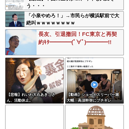
う・・・
「小泉やめろ！」→市民らが横浜駅前で大
絶叫ｗｗｗｗｗｗｗｗ
長友、引退撤回！FC東京と再契
約ｷﾀ━━━━(ﾟ∀ﾟ)━━━━!!
【悲報】れいわ大石あきこさ
【動画】ショートスリーパー堀
ん、活動休止。
大輔、高須幹弥にブチギレ