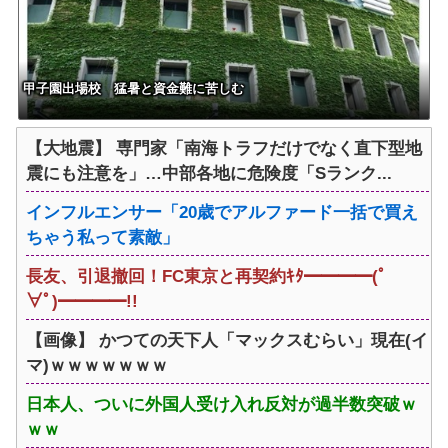
甲子園出場校 猛暑と資金難に苦しむ
【大地震】 専門家「南海トラフだけでなく直下型地
震にも注意を」…中部各地に危険度「Sランク...
インフルエンサー「20歳でアルファード一括で買え
ちゃう私って素敵」
長友、引退撤回！FC東京と再契約ｷﾀ━━━━(ﾟ
∀ﾟ)━━━━!!
【画像】 かつての天下人「マックスむらい」現在(イ
マ)ｗｗｗｗｗｗｗ
日本人、ついに外国人受け入れ反対が過半数突破ｗ
ｗｗ