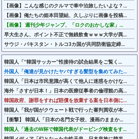
【画像】こんな感じのクルマで車中泊旅したいよな？...
【画像】俺たちの姫本田望結、久しぶりに画像を投稿...
【画像】 週刊少年ジャンプ、「ロクのおかしな家」...
早大生さん、ポイント不正で無銭飲食ｗｗｗ大学が異...
サウジ・パキスタン・トルコ3カ国が共同防衛協定締...
韓国人「“韓国サッカー”性接待の試合結果をご覧く...
外国人「俺達が見かけたヤバすぎる髪型を集めてみた...
韓国人「日本は市民意識が高くて他人に迷惑をかけな...
海外「さすが日本！」日本の医療従事者の倫理観の高...
韓国政府、謝罪をすれば賠償を放棄する案を日本側に...
韓国人「我が国がクウェート戦で行った審判買収が本...
【衝撃】 韓国人「日本の名門女子校、漫画のままか...
韓国人「過去のW杯で韓国代表がドーピング検査をす...
韓国メディア「幻となった女性天皇。日本皇族に韓半...