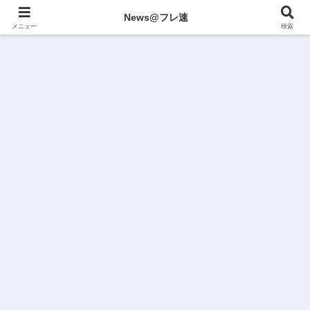
News@フレ速
メニュー
検索