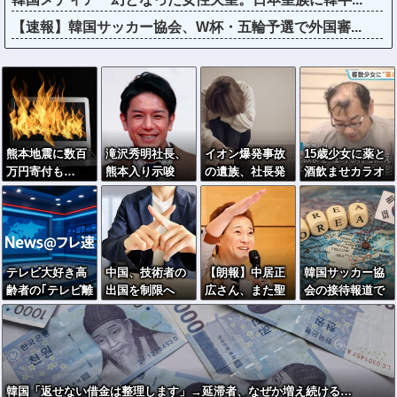
【速報】韓国サッカー協会、W杯・五輪予選で外国審...
熊本地震に数百
滝沢秀明社長、
イオン爆発事故
15歳少女に薬と
万円寄付も…
熊本入り示唆
の遺族、社長発
酒飲ませカラオ
「体を売って稼
「男手が必要。
言にブチギレ
ケ店で性的暴
いだ金」と批判
時間を見つけて
「本当のことを
行、動画撮影 5
を受けた女優
行きたい」
話して」
4歳無職を再逮
捕 動画770本
も見つかる
テレビ大好き高
中国、技術者の
【朗報】中居正
韓国サッカー協
齢者の｢テレビ離
出国を制限へ
広さん、また聖
会の接待報道で
れ｣が始まった…
「国が危険と判
人エピソードが
「2002年も調べ
断したら出国禁
追加されるｗｗ
ろ」の声続出ｗ
止」
ｗｗｗ
ｗｗ
韓国「返せない借金は整理します」→延滞者、なぜか増え続ける…