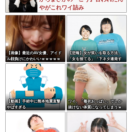
やがこれワイ詰み
か？？？？？？？
【画像】最近のAV女優、アイド
【悲報】女が笑いを取る方法、
ル顔負けにかわいいｗｗｗｗｗ
「女を捨てる」「下ネタ連発す
る」「体を張る」しかないｗｗ
ｗｗｗ
【動画】手術中に熊本地震直撃
ワイ、「着衣おっばい」でしか
やばすぎる
抜けない体質になってしまうｗ
ｗｗｗｗ