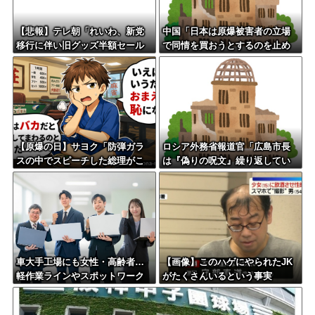
【悲報】テレ朝「れいわ、新党
中国「日本は原爆被害者の立場
移行に伴い旧グッズ半額セール
で同情を買おうとするのを止め
開催。でも『秘書給与疑惑』あ
ろ」
るよね＾＾」
【原爆の日】サヨク「防弾ガラ
ロシア外務省報道官「広島市長
スの中でスピーチした総理がこ
は『偽りの呪文』繰り返してい
れまでいたんだろうか。オバマ
る」 平和宣言を非難
大統領でさえ、防弾ガラスなん
てなかった！」→石破茂＆オバ
マ大統領も使ってました
車大手工場にも女性・高齢者…
【画像】このハゲにやられたJK
軽作業ラインやスポットワーク
がたくさんいるという事実