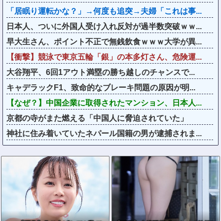
「居眠り運転かな？」→何度も追突→夫婦「これは事...
日本人、ついに外国人受け入れ反対が過半数突破ｗｗ...
早大生さん、ポイント不正で無銭飲食ｗｗｗ大学が異...
【衝撃】競泳で東京五輪「銀」の本多灯さん、危険運...
大谷翔平、6回1アウト満塁の勝ち越しのチャンスで...
キャデラックF1、致命的なブレーキ問題の原因が明...
【なぜ？】中国企業に取得されたマンション、日本人...
京都の寺がまた燃える「中国人に脅迫されていた」
神社に住み着いていたネパール国籍の男が逮捕されま...