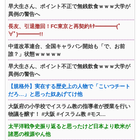
早大生さん、ポイント不正で無銭飲食ｗｗｗ大学が
異例の警告へ
長友、引退撤回！FC東京と再契約ｷﾀ━━━━(ﾟ
∀ﾟ)━━━━!!
中道改革連合、全国キャラバン開始も「で、お前
誰？」状態ｗｗｗｗｗ
早大生さん、ポイント不正で無銭飲食ｗｗｗ大学が
異例の警告へ
【規格外】実在する歴史上の人物で「こいつチート
だろ…」と思った奴あげてけ他
大阪府の小学校でイスラム教の指導者が授業を行い
物議を醸す！ #大阪 #イスラム教 #モス...
太平洋戦争史振り返ると思ったけど日本より欧米が
諸悪の根源やん他