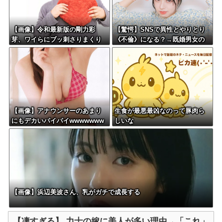
【画像】令和最新版の剛力彩
【驚愕】SNSで異性とやりとり
芽、ワイらにブッ刺さりまくり
《不倫》になる？→既婚男女の
と話題にw w w w w w w w w w
約7割がまさかの『こう』回答し
w w w
てしまうw w w w w w w w
【画像】アナウンサーのあまり
生食が最悪最凶なのって豚肉ら
にもデカいパイパイwwwwwww
しいな
w
【画像】浜辺美波さん、乳がガチで成長する
【凄すぎる】 力士の嫁に美人が多い理由→「これ」