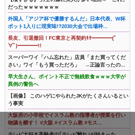
だったｗｗｗｗｗｗｗ
外国人「アジア杯で優勝するんだ」日本代表、W杯
ポット1入りに現実味!?2030大会で出場枠...
長友、引退撤回！FC東京と再契約ｷﾀ━━━━(ﾟ
∀ﾟ)━━━━!!
スーパーワイ「ハム忘れた」店員「また買ってくだ
さい」ワイ「もう買っただろ」 →正論言ったの...
早大生さん、ポイント不正で無銭飲食ｗｗｗ大学が
異例の警告へ
【画像】 このハゲにやられたJKがたくさんいるとい
う事実
大阪府の小学校でイスラム教の指導者が授業を行い
物議を醸す！ #大阪 #イスラム教 #モス...
テレビ大好き高齢者の｢テレビ離れ｣が始まった…