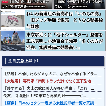
【画像】作り上げたデカ乳デ
【画像】小嶋陽菜『アタシで勃起し
NEW
カケツを晒す声優wwwwwwww
てね』←これwwwwww
れいわ新選組の新党名は「いのちの党」
旧グッズ半額で販売 どうなる秘書給
与疑惑
東京駅近くに「地下シェルター」整備を
正式表明…小池百合子知事「多くの方が
滞在、施設整備の効果高い」
注目度急上昇中⤴
【話題】不倫したらダメなのに、なぜか不倫するドラ...
【大地震】 専門家「南海トラフだけでなく直下型地...
【凄すぎる】 力士の嫁に美人が多い理由→「これ」...
長友、引退撤回！FC東京と再契約ｷﾀ━━━━(ﾟ...
【画像】日本のセクシー過ぎる女性犯罪者一覧が冗談...