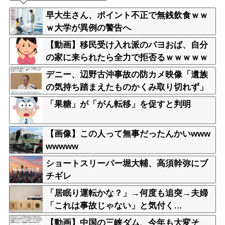
早大生さん、ポイント不正で無銭飲食ｗｗ
ｗ大学が異例の警告へ
【動画】移民受け入れ派のパヨおば、自分
の家に来られたら全力で拒否るｗｗｗｗｗ
ｗｗｗｗｗｗｗ
デニー、辺野古沖事故の防カメ映像「遺族
の気持ち踏まえたものかくみ取り切れず」
「果糖」が「がん転移」を促すと判明
【画像】この人って無事だったんかいwww
wwwww
ショートスリーパー堀大輔、高須幹弥にブ
チギレ
「居眠り運転かな？」→何度も追突→夫婦
「これは事故じゃない」と気付く…
【動画】中国の三峡ダム、今年も大変そ