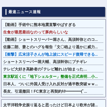
最速ニュース速報
【動画】手術中に熊本地震直撃やばすぎる
生食が最悪最凶なのって豚肉らしいな
【動画】ショートスリーパー堀さん、高須幹弥とのコ...
佐藤二朗、妻とのハグを報告「文〇砲より遥かに威力...
【衝撃】広末涼子さんが地上波にスピード復帰できる...
ショートスリーパー堀大輔、高須幹弥にブチギレ
テレビ大好き高齢者の｢テレビ離れ｣が始まった…
東京駅近くに「地下シェルター」整備を正式表明…小...
日本人、ついに外国人受け入れ反対が過半数突破ｗｗ...
長友、引退撤回！FC東京と再契約ｷﾀ━━━━(ﾟ...
太平洋戦争史振り返ると思ったけど日本より欧米が諸...