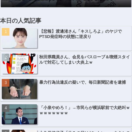
本日の人気記事
【悲報】渡邊渚さん「キスしろよ」のヤジで
PTSD発症時の状態に逆戻り
秋田県職員さん、会見をバスローブ＆喫煙スタイ
ルで対応してしまい大炎上ｗ
暴力行為法違反の疑いで、毎日新聞記者を逮捕
「小泉やめろ！」→市民らが横浜駅前で大絶叫ｗ
ｗｗｗｗｗｗｗ