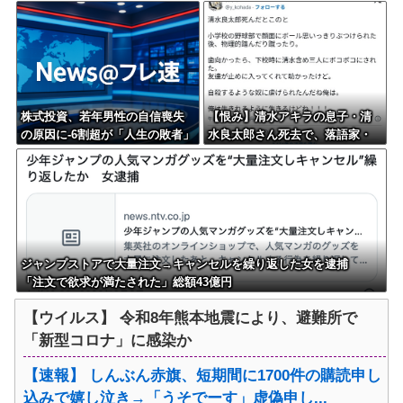
中国ドローン輸出禁止するわw」
株式投資、若年男性の自信喪失
【恨み】清水アキラの息子・清
の原因に-6割超が「人生の敗者」
水良太郎さん死去で、落語家・
自認
柳家小はだが「いじめ」「暴
行」被害告発
ジャンプストアで大量注文→キャンセルを繰り返した女を逮捕
「注文で欲求が満たされた」総額43億円
【ウイルス】 令和8年熊本地震により、避難所で
「新型コロナ」に感染か
【速報】 しんぶん赤旗、短期間に1700件の購読申し
込みで嬉し泣き→「うそでーす」虚偽申し...