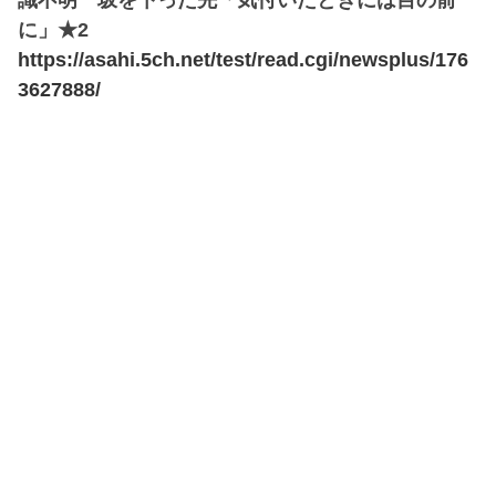
識不明 坂を下った先「気付いたときには目の前
に」★2
https://asahi.5ch.net/test/read.cgi/newsplus/176
3627888/