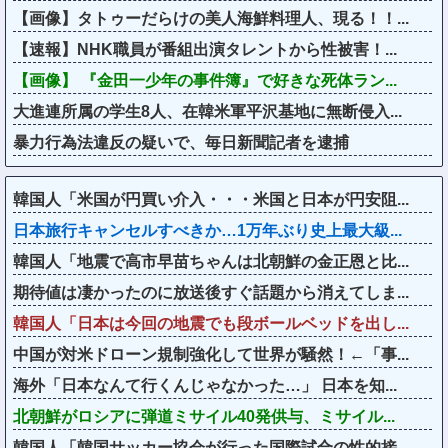
【画像】タトゥーだらけの美人海鮮料理人、現る！！...
【速報】NHK職員が番組出演タレントから性被害！...
【画像】 『金田一少年の事件簿』で好きな死体ラン...
大進連所属の学生8人、在韓米軍平沢基地に無断侵入...
暴力行為法違反の疑いで、毎日新聞記者を逮捕
韓国人「米国が円買い介入・・・米国と日本が円安阻...
日本旅行キャンセルすべきか…1万年ぶり史上最大級...
韓国人「地震で高市早苗ちゃんは北朝鮮の金正恩と比...
期待値は凄かったのに放送後すぐ話題から消えてしま...
韓国人「日本は今回の地震でも段ボールベッドを出し...
中国が対米ドローン規制強化して世界が騒然！←「事...
海外「日本なんて行くんじゃなかった…」 日本を知...
北朝鮮がロシアに弾道ミサイル40発供与、ミサイル...
韓国人「韓国サッカー協会が行った国際試合の性的接...