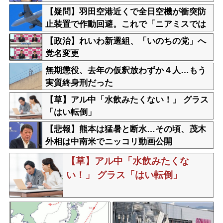
【疑問】羽田空港近くで全日空機が衝突防
止装置で作動回避。これで「ニアミスでは
ない」ってマジ？
【政治】れいわ新選組、「いのちの党」へ
党名変更
無期懲役、去年の仮釈放わずか４人…もう
実質終身刑だった
【草】アル中「水飲みたくない！」 グラス
「はい転倒」
【悲報】熊本は猛暑と断水…その頃、茂木
外相は中南米でニッコリ動画公開
【草】アル中「水飲みたくな
い！」 グラス「はい転倒」