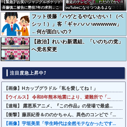
【緊急】お笑いジャングルポケット
最近のテレビって、ただのでかいY
斉藤慎二被告に懲役7年の求刑←こ
ouTubeになりつつあるよな
れ…
フット後藤「ハゲとるやないかい！（ペ
シッ！）」客「ギャハハハwwwwww」
←何が面白いの？
【政治】れいわ新選組、「いのちの党」
へ党名変更
注目度急上昇中⤴
【画像】Hカップグラドル「私を愛してね！」
【ウイルス】 令和8年熊本地震により、避難所で「...
【速報】 露悪系アニメ、『この作品』の登場で最盛...
【衝撃】藤原紀香＆ののかちゃん、異色のコンビで「...
【画像】宇垣美里「学生時代は全然モテなかったです...