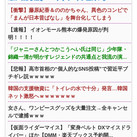
【衝撃】藤原紀香＆ののかちゃん、異色のコンビで
「まんが日本昔ばなし」を舞台化してしまう
【速報】 イオンモール熊本の爆発原因が判
明！！！！
「ジャニーさんとつかこうへい氏は同じ」少年隊・
錦織一清が明かすレジェンドの共通点と我流の演...
【悲報】高市首相の“個人的なSNS投稿”で習近平ブ
チギレ説ｗｗｗｗｗ
韓国の支援物資に「トイレの水で十分」発言…韓国
ネット激怒へｗｗｗｗｗｗｗ
女さん、ワンピースグッズを大量注文→全キャンセ
ルで逮捕ｗｗｗ
【仮面ライダーマイス】「変身ベルト DXマイスドラ
イバー」ほか【DMM・楽天ブックス予約開...