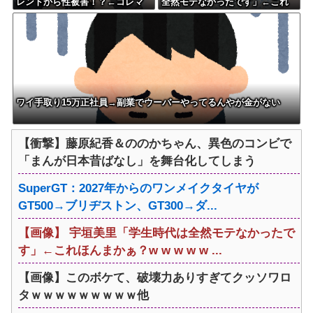
レントから性被害！？←コレマ
全然モテなかったです」←これ
ジならヤバくねーか？
ほんまかぁ？w w w w w w w w
ワイ手取り15万正社員→副業でウーバーやってるんやが金がない
【衝撃】藤原紀香＆ののかちゃん、異色のコンビで
「まんが日本昔ばなし」を舞台化してしまう
SuperGT：2027年からのワンメイクタイヤが
GT500→ブリヂストン、GT300→ダ...
【画像】 宇垣美里「学生時代は全然モテなかったで
す」←これほんまかぁ？w w w w w ...
【画像】このボケて、破壊力ありすぎてクッソワロ
タｗｗｗｗｗｗｗｗｗ他