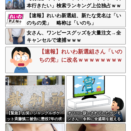
本行きたい」検索ランキング上位独占ｗｗ
ｗ
【速報】れいわ新選組、新たな党名は「い
のちの党」 略称は「いのち」
女さん、ワンピースグッズを大量注文→全
キャンセルで逮捕ｗｗｗ
【速報】れいわ新選組さん「いの
ちの党」に改名ｗｗｗｗｗｗｗｗ
【緊急】お笑いジャングルポケ
オワコン扱いされていたデジモ
ット斉藤慎二被告に懲役7年の求
ンさん、令和に全盛期を超える
刑←これ…
利益を生み出していた