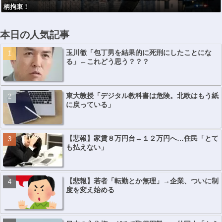
柄拘束！
本日の人気記事
玉川徹「包丁男を結果的に死刑にしたことにな
る」←これどう思う？？？
東大教授「デジタル教科書は危険。北欧はもう紙
に戻っている」
【悲報】家賃８万円台→１２万円へ…住民「とて
も払えない」
【悲報】若者「転勤とか無理」→企業、ついに制
度を変え始める