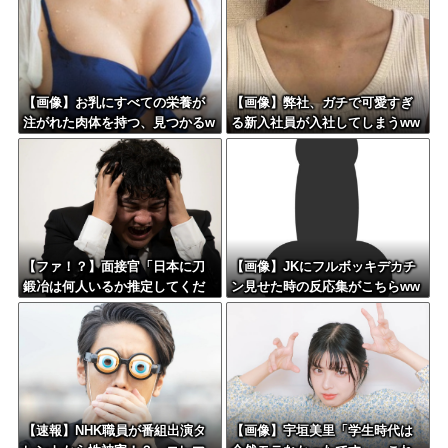
【画像】お乳にすべての栄養が
【画像】弊社、ガチで可愛すぎ
注がれた肉体を持つ、見つかるw
る新入社員が入社してしまうww
wwwww
ww
【ファ！？】面接官「日本に刀
【画像】JKにフルボッキデカチ
鍛冶は何人いるか推定してくだ
ン見せた時の反応集がこちらww
さい」 俺「188人です」 面接
官「どういう風に考えました
か？」 俺「知ってました」→
この後『こう』なったんだがマ
ジで納得いかない！！！！！
【速報】NHK職員が番組出演タ
【画像】宇垣美里「学生時代は