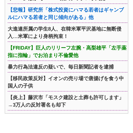
【悲報】研究所「株式投資にハマる若者はギャンブ
ルにハマる若者と同じ傾向がある」他
大進連所属の学生8人、在韓米軍平沢基地に無断侵
入…米軍により身柄拘束！
【FRIDAY】巨人のリリーフ左腕・高梨雄平「左手薬
指に指輪」でお泊まり不倫愛他
暴力行為法違反の疑いで、毎日新聞記者を逮捕
【移民政策反対】イオンの売り場で唐揚げを食う中
国人の子供
【炎上】藤沢市「モスク建設と土葬も許可します」
→3万人の反対署名も却下