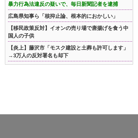
暴力行為法違反の疑いで、毎日新聞記者を逮捕
広島県知事ら「核抑止論、根本的におかしい」
【移民政策反対】イオンの売り場で唐揚げを食う中
国人の子供
【炎上】藤沢市「モスク建設と土葬も許可します」
→3万人の反対署名も却下