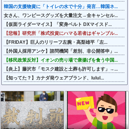
韓国の支援物資に「トイレの水で十分」発言…韓国ネ...
女さん、ワンピースグッズを大量注文→全キャンセル...
【仮面ライダーマイス】「変身ベルト DXマイスド...
【悲報】研究所「株式投資にハマる若者はギャンブル...
【FRIDAY】巨人のリリーフ左腕・高梨雄平「左...
【外国人採用アンケ】諮問機関「差別、非公開答申」...
【移民政策反対】イオンの売り場で唐揚げを食う中国...
【炎上】藤沢市「モスク建設と土葬も許可します」→...
【知ってた？】カナダ発ウェアブランド、lulul...