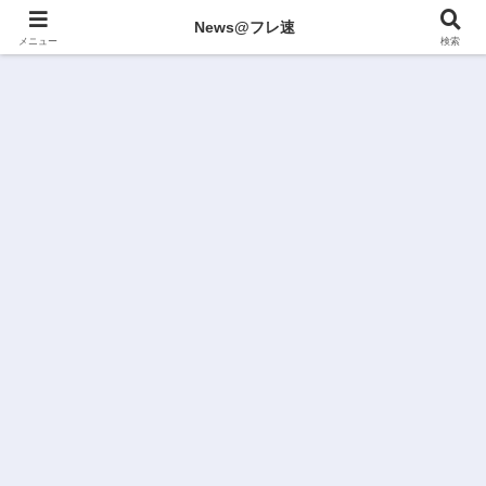
News@フレ速
メニュー
検索