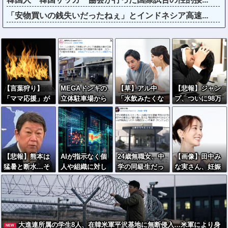
「安物買いの銭失いだったねぇ」とインドネシア高速...
【言葉狩り】
MEGAドンキの
【草】アル中
【悲報】ジャン
「ママ応援」が
立体駐車場から
「水飲みたくな
プ、ついに98万
炎上して謝罪…
車が落下 車を
い！」 グラス
部…全盛期653
もう何も言えな
運転していた77
「はい転倒」
万部からここま
い
歳男性が意識不
で落ちる
明 助手席の妻
は腰を骨折
【悲報】熊本は
AIが指示なく個
24歳無職女、中
【画像】田中み
猛暑と断水…そ
人や組織に対し
学の同級生だっ
な実さん、妊娠
の頃、茂木外相
サイバー攻撃…
た男性にストー
中とは思えない
は中南米でニッ
英政府機関の性
カーして逮捕
ヒール姿で登場
コリ動画公開
能評価試験中！
全く親しくない
してしまう
のに20回以上物
品贈る
大進連所属の学生8人、在韓米軍平沢基地に無断侵入…米軍により身
NEW