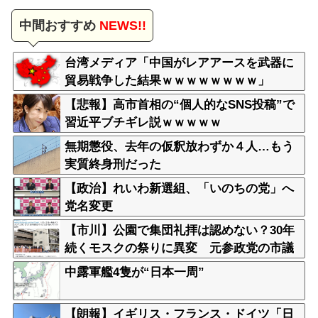
中間おすすめ
NEWS!!
台湾メディア「中国がレアアースを武器に
貿易戦争した結果ｗｗｗｗｗｗｗｗ」
【悲報】高市首相の“個人的なSNS投稿”で
習近平ブチギレ説ｗｗｗｗｗ
無期懲役、去年の仮釈放わずか４人…もう
実質終身刑だった
【政治】れいわ新選組、「いのちの党」へ
党名変更
【市川】公園で集団礼拝は認めない？30年
続くモスクの祭りに異変 元参政党の市議
とムスリムは「直接話そう」 ＳＮＳと地
中露軍艦4隻が“日本一周”
元に温度差
【朗報】イギリス・フランス・ドイツ「日