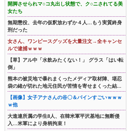
開脚させられマ○コ丸出し状態で、ク○ニされてる美
女たち
無期懲役、去年の仮釈放わずか４人…もう実質終身
刑だった
女さん、ワンピースグッズを大量注文→全キャンセ
ルで逮捕ｗｗｗ
【草】アル中「水飲みたくない！」 グラス「はい転
倒」
熊本の被災地で暴れまくったメディア取材陣、堪忍
袋の緒が切れた地元住民が苦情を寄せまくった結...
【画像】女子アナさんの谷〇＆バインすごいｗｗｗ
ｗ他
大進連所属の学生8人、在韓米軍平沢基地に無断侵
入…米軍により身柄拘束！