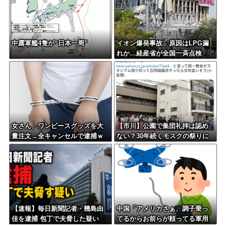
中露軍艦4隻が“日本一周”
イオン爆発事故、原因はLPG漏
れか…経産省が全国一斉点検
女さん、ワンピースグッズを大
【市川】公園で集団礼拝は認め
量注文→全キャンセルで逮捕ｗ
ない？30年続くモスクの祭りに
ｗｗ
異変 元参政党の市議とムスリ
ムは「直接話そう」 ＳＮＳと
地元に温度差
【速報】毎日新聞記者・幾島由
中国「アメリカさぁ、調子乗っ
佳を逮捕 包丁で夫脅した疑い
てるからお前らが頼ってる軍用