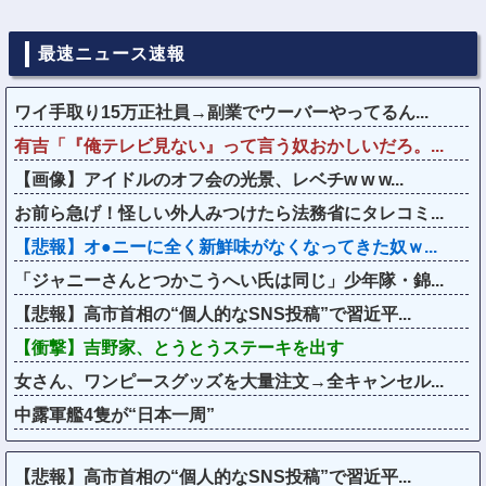
最速ニュース速報
ワイ手取り15万正社員→副業でウーバーやってるん...
有吉「『俺テレビ見ない』って言う奴おかしいだろ。...
【画像】アイドルのオフ会の光景、レベチw w w...
お前ら急げ！怪しい外人みつけたら法務省にタレコミ...
【悲報】オ●ニーに全く新鮮味がなくなってきた奴ｗ...
「ジャニーさんとつかこうへい氏は同じ」少年隊・錦...
【悲報】高市首相の“個人的なSNS投稿”で習近平...
【衝撃】吉野家、とうとうステーキを出す
女さん、ワンピースグッズを大量注文→全キャンセル...
中露軍艦4隻が“日本一周”
【悲報】高市首相の“個人的なSNS投稿”で習近平...