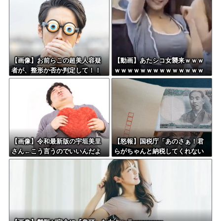
ｗ
【画像】お前らこの超美人容疑
【動画】あたシコ女襲来ｗｗｗ
者が、整形か否か判定して！！
ｗｗｗｗｗｗｗｗｗｗｗｗｗｗ
→画像がこちらw w w w w w w
w w w
【画像】令和最新版の宇垣美里
【怒報】国税庁「あのさぁ！君
さん←こう言うのでいいんだよ
らがちゃんと納税してくれない
が目一杯詰まってると話題にw w
とこうなっちゃうけどどうす
w w w w w w w
る？！」←これw w w w w w w
w