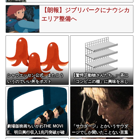
【朗報】ジブリパークにナウシカ
エリア整備へ
シャウエッセン公式、またこう
【驚愕】動物さんたち、一斉に
いうのでいい丼をポスト
「コンビニの棚」に興味を示し
始める・・・
劇場版映画ちいかわTHE MOVI
「サウダージ」とかいうサウダ
E、明日興行収入1兆円突破が確
ージでしか聞いたことない言葉
実にｗｗｗｗｗｗｗｗｗｗｗｗ
ｗｗｗｗｗｗｗｗ