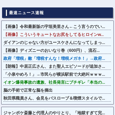
最速ニュース速報
【画像】令和最新版の宇垣美里さん←こう言うのでい...
【画像】こういうキュートなお尻をしてるヒロインw...
ダイアンのじゃない方がユースケさんになってしまっ...
【画像】ディズニーのおいなり巻（600円）、流石...
政府「増税」敵「増税すんな！増税メガネ！」→政府...
【朗報】中居正広さん、また聖人エピソードが追加さ...
「小泉やめろ！」→市民らが横浜駅前で大絶叫ｗｗｗ...
イオン爆発事故の遺族、社長発言にブチギレ「本当の...
脳の手術で正常な脳を摘出
秋田県職員さん、会見をバスローブ＆喫煙スタイルで...
ジャンポケ斎藤と代理人のやりとり、「地獄すぎて完...