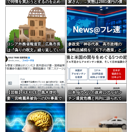
で同情を買おうとするのを止め
家さん」→実態は2881億円の債
ろ」
務超過
ロシア外務省報道官「広島市長
参政党・神谷代表、高市政権の
は『偽りの呪文』繰り返してい
食料品減税を「天下の愚策」と
る」 平和宣言を非難
一刀両断
【芸能】元EXILE・黒木啓司、
日本、アメリカ政府にアルゼン
妻・宮崎麗果被告へのDV事案で
チン通貨危機と同列に語られて
逮捕されていた 宮崎は全身打
しまうwwwwwwもうすでに158
撲、頭部裂傷及び打撲、頸部損
円に戻る
傷の怪我