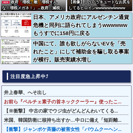
政府「増税」敵「増税すん
【画像】こういうキュートなお尻を
NEW
な！増税メガネ！」→政府「減税」
してるヒロインwwwwwwwwww
敵「減税すんな！社会保障どうな
日本、アメリカ政府にアルゼンチン通貨
る！」
危機と同列に語られてしまうwwwwww
もうすでに158円に戻る
中国にて、誰も欲しがらないEVを「売
れたこと」にして補助金を騙し取る事案
が横行。販売実績水増し
注目度急上昇中⤴
井上春華、へそ出し
お前ら『ペルチェ素子の首ネッククーラー』使ったこ...
【※衝撃】 中古の家でウジ虫がどんどんわいてくる...
米国、韓国防衛に核持ち出すか…中ロに備え「短距離...
【衝撃】ジャンポケ斉藤の被害女性「バウムクーヘン...