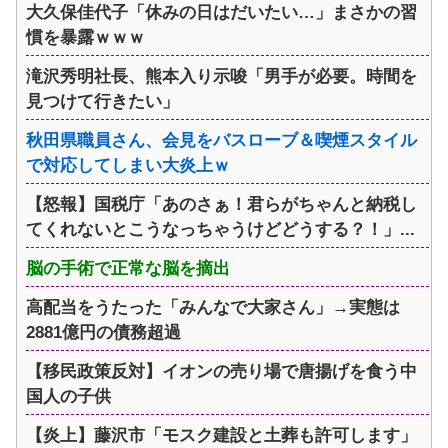
大久保佳代子「休みの日はだいたい…」まさかの習
慣を暴露ｗｗｗ
滝沢秀明社長、熊本入り示唆「男手が必要。時間を
見つけて行きたい」
秋田県職員さん、会見をバスローブ＆喫煙スタイル
で対応してしまい大炎上ｗ
【怒報】国税庁「あのさぁ！君らがちゃんと納税し
てくれないとこうなっちゃうけどどうする？！」...
脳の手術で正常な脳を摘出
高配当をうたった「みんなで大家さん」→実態は
2881億円の債務超過
【移民政策反対】イオンの売り場で唐揚げを食う中
国人の子供
【炎上】藤沢市「モスク建設と土葬も許可します」