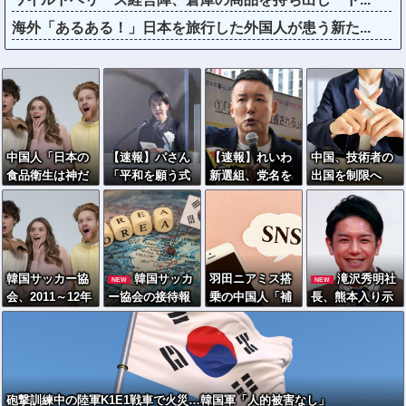
海外「あるある！」日本を旅行した外国人が患う新た...
中国人「日本の
【速報】パさん
【速報】れいわ
中国、技術者の
食品衛生は神だ
「平和を願う式
新選組、党名を
出国を制限へ
と思ってた」→
典なのに防弾ガ
「いのちの党」
「国が危険と判
魚を床に落とし
ラスと防弾バッ
へ変更表明 → ﾈ
断したら出国禁
て洗って陳列す
グSP」安倍元首
ｯﾄ「ギャグセン
止」
るのを見て幻滅
相の悲劇や石破
ス高すぎ」「カ
前首相も同環境
ルト感増した」
韓国サッカー協
韓国サッカ
羽田ニアミス搭
滝沢秀明社
NEW
NEW
だったことは忘
「迷走しすぎ
会、2011～12年
ー協会の接待報
乗の中国人「補
長、熊本入り示
れる
ｗ」ｗｗｗｗｗ
に国際審判員ら
道で「2002年も
償も見舞いもな
唆「男手が必
ｗｗｗｗｗｗｗ
を性接待
調べろ」の声続
い」中国ネット
要。時間を見つ
ｗｗｗ
出ｗｗｗ
「いや要らんや
けて行きたい」
ろ」
砲撃訓練中の陸軍K1E1戦車で火災…韓国軍「人的被害なし」