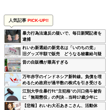
人気記事
PICK-UP!!
暴力行為法違反の疑いで、毎日新聞記者を
逮捕
れいわ新選組の新党名は「いのちの党」
旧グッズ半額で販売 どうなる秘書給与疑
惑
昔の自販機が最高すぎる
万年赤字のインドネシア新幹線。負債を埋
めるため政府が過半数の株式を引き受ける
江別大学生暴行ﾀﾋ″主犯格″の川口侑斗被告
に「無期懲役」の判決→当時17歳少年に
「懲役30年」の判決
【悲報】れいわ大石あきこさん、活動休