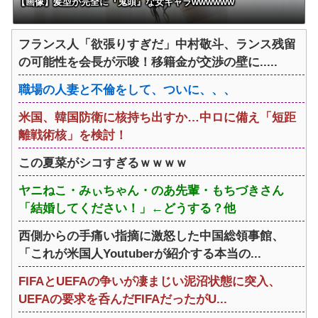
【画像】髪型が完全に『鬼頭』な女キャラwwwwww
フランス人「欲張りすぎだ」中村敬斗、ランス残留
の可能性を会長が示唆！移籍金が交渉の壁に.....
職場の人妻と不倫をして、ついに、、、
米国、韓国防衛に核持ち出すか…中ロに備え「短距
離戦術核」を検討！
この夏菜がシコすぎるｗｗｗｗ
ヤニねこ・みぃちゃん・のあ先輩・もちづきさん
「結婚してください！」←どうする？他
西側からの手痛い指摘に激怒した中国総領事館、
「これが米国人Youtuberが紹介する本当の...
FIFAとUEFAの争いが凄まじい泥沼状態に突入、
UEFAの要求を呑んだFIFAだったがU...