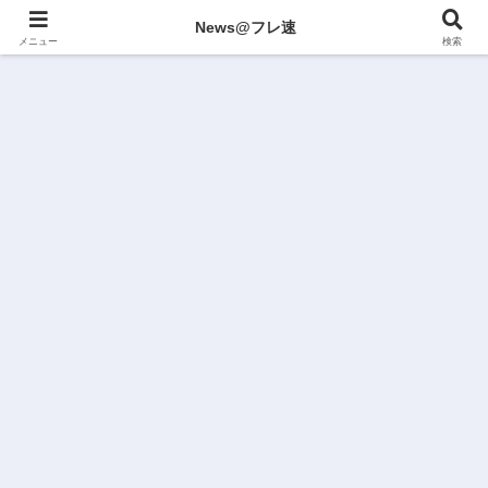
News@フレ速
メニュー
検索