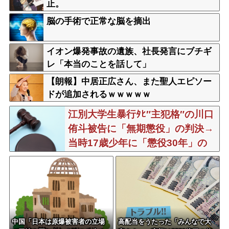
止。
脳の手術で正常な脳を摘出
イオン爆発事故の遺族、社長発言にブチギ
レ「本当のことを話して」
【朗報】中居正広さん、また聖人エピソー
ドが追加されるｗｗｗｗｗ
江別大学生暴行ﾀﾋ″主犯格″の川口
侑斗被告に「無期懲役」の判決→
当時17歳少年に「懲役30年」の
判決
中国「日本は原爆被害者の立場
高配当をうたった「みんなで大