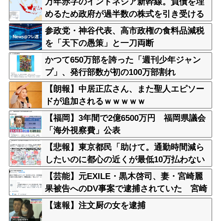
万年赤字のインドネシア新幹線。負債を埋
めるため政府が過半数の株式を引き受ける
参政党・神谷代表、高市政権の食料品減税
を「天下の愚策」と一刀両断
かつて650万部を誇った「週刊少年ジャン
プ」、発行部数が初の100万部割れ
【朗報】中居正広さん、また聖人エピソー
ドが追加されるｗｗｗｗｗ
【福岡】3年間で2億6500万円 福岡県議会
「海外視察費」公表
【悲報】東京都民「助けて。通勤時間減ら
したいのに都心の近くが最低10万払わない
と住めないの」
【芸能】元EXILE・黒木啓司、妻・宮崎麗
果被告へのDV事案で逮捕されていた 宮崎
は全身打撲、頭部裂傷及び打撲、頸部損傷
【速報】注文厨の女を逮捕
の怪我