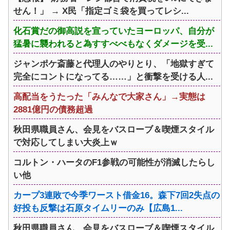
せん！」 → X民「指定ゴミ袋を買ってレシ...
化石賞だの御高説を宣っていたヨーロッパ、自分が
猛暑に襲われると為すすべべもなくダメージを受...
ジャンポケ斎藤と代理人のやりとり、「地獄すぎて
完全にコントになってる……」と衝撃を受ける人...
高配当をうたった「みんなで大家さん」→実態は
2881億円の債務超過
秋田県職員さん、会見をバスローブ＆喫煙スタイル
で対応してしまい大炎上ｗ
コルトン・ハータのF1参戦の可能性が消滅したらし
い他
カープ3連敗で今季ワースト借金16。森下7回2失点の
好投も反撃は石原タイムリーのみ【広島1...
秋田県職員さん、会見をバスローブ＆喫煙スタイル