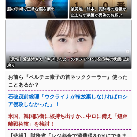
脳の手術で正常な脳を摘出
被災地・熊本、泥酔者の通報が
止まらず県警が異例のお願い
【悲報】渡邊渚さん「キスしろよ」のヤジでPTSD発症時の状態に逆
戻り
お前ら『ペルチェ素子の首ネッククーラー』使った
ことあるか？
石破茂前総理「ウクライナが核放棄しなければロシ
ア侵攻しなかった」！
米国、韓国防衛に核持ち出すか…中ロに備え「短距
離戦術核」を検討！
【悲報】 財務省「レジ都合で消費税を0％にできま