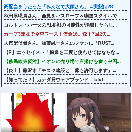
高配当をうたった「みんなで大家さん」→実態は28...
秋田県職員さん、会見をバスローブ＆喫煙スタイルで...
コルトン・ハータのF1参戦の可能性が消滅したらし...
カープ3連敗で今季ワースト借金16。森下7回2失...
人気配信者さん、加藤純一さんのファンに「RUST...
【P】エッセイスト「原爆を二度と使わせてはならな...
【移民政策反対】イオンの売り場で唐揚げを食う中国...
【炎上】藤沢市「モスク建設と土葬も許可します」→...
【知ってた？】カナダ発ウェアブランド、lulul...