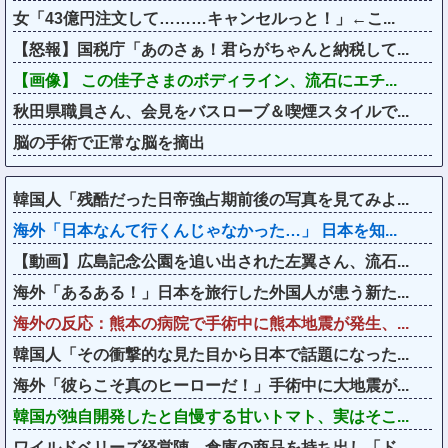
女「43億円注文して………キャンセルっと！」←こ...
【怒報】国税庁「あのさぁ！君らがちゃんと納税して...
【画像】 この佳子さまのボディライン、流石にエチ...
秋田県職員さん、会見をバスローブ＆喫煙スタイルで...
脳の手術で正常な脳を摘出
韓国人「残酷だった日帝強占期前後の写真を見てみよ...
海外「日本なんて行くんじゃなかった…」 日本を知...
【動画】広島記念公園を追い出された左翼さん、流石...
海外「あるある！」日本を旅行した外国人が患う新た...
海外の反応：熊本の病院で手術中に熊本地震が発生、...
韓国人「その衝撃的な見た目から日本で話題になった...
海外「彼らこそ真のヒーローだ！」手術中に大地震が...
韓国が独自開発したと自慢する甘いトマト、実はそこ...
ワイルドベリーズ経営陣、倉庫の商品を持ち出し「ド...