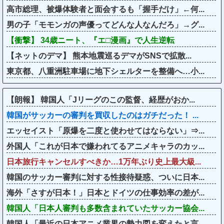
高市総理、被爆体験者と面会するも「握手だけ」←何...
男の子「モモンガの声優ってどんな人なんだろ」→グ...
【衝撃】 34歳ニート、『エ□漫画』で人生逆転
【ネットのデマ】 熊本地震巡るデマがSNSで拡散...
東京都、八重洲駐車場に地下シェルターを整備へ…小...
【朗報】 韓国人「Jリーグのこの監督、経歴がおか...
韓国がサッカーの審判を買収したのはガチだった！ ...
エッセイスト「原爆を二度と使わせてはならない」⇒...
外国人「これが日本で嫌われてるアニメキャラのカッ...
日本旅行キャンセルすべきか…1万年ぶり史上最大級...
韓国のサッカー審判に対する性接待疑惑、ついに日本...
海外「さすが日本！」日本とドイツの仕事効率の差が...
韓国人「日本人審判も多数含まれていたサッカー協会...
韓国人「最近の日本アニメ業界の勢力図を変えたと言...