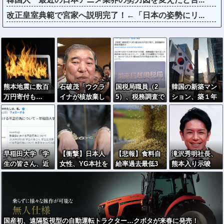
改正皇室典範で宮家へ説明完了！←「日本の姿勢にリ...
熊本地震に数百
石破茂「ウクラ
国税局職員（2
韓国の新築マン
万円寄付も…
イナが核放棄し
5）、税務調査で
ション、築１年
「体を売って稼
なければロシア
知り合った納税
半でテラスが丸
いだ金」と批判
侵攻しなかっ
者の自宅に出入
ごと落下ｗｗｗ
を受けた女優
た」
りしお小遣い1億
ｗｗ
5000万円頂戴す
るwww
早稲田大学「学
【衝撃】日本人
【悲報】食料自
滝沢秀明社長、
生の皆さん、近
女性、YG本社を
給率過去最低3
熊本入り示唆
隣飲食店での無
ゴルフクラブで
7%ｗｗｗｗｗｗ
「男手が必要。
銭飲食はやめて
ボコボコにして
ｗ コメ消費減
時間を見つけて
ください」
現行犯逮捕ｗｗ
響く・・・
行きたい」
ｗ
国産初、遠隔監視型の自動運転トラクター…クボタが来春に発売！