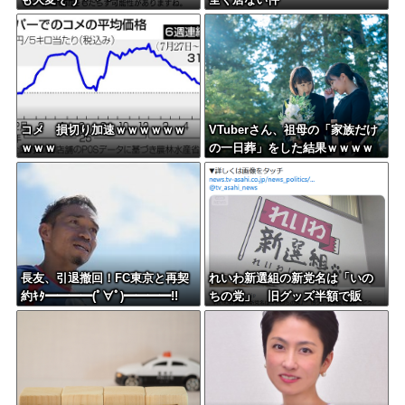
コメ 損切り加速ｗｗｗｗｗｗ
VTuberさん、祖母の「家族だけ
ｗｗｗ
の一日葬」をした結果ｗｗｗｗ
ｗｗｗ
長友、引退撤回！FC東京と再契
れいわ新選組の新党名は「いの
約ｷﾀ━━━━(ﾟ∀ﾟ)━━━━!!
ちの党」 旧グッズ半額で販
売 どうなる秘書給与疑惑