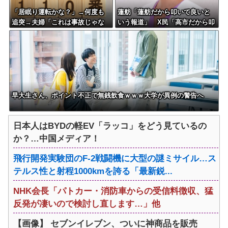
「居眠り運転かな？」→何度も
蓮舫「蓮舫だから叩いて良いと
追突→夫婦「これは事故じゃな
いう報道」 X民「高市だから叩
い」と気付く…
いて良いをやってるのがお前だ
ろ」
早大生さん、ポイント不正で無銭飲食ｗｗｗ大学が異例の警告へ
日本人はBYDの軽EV「ラッコ」をどう見ているの
か？…中国メディア！
飛行開発実験団のF-2戦闘機に大型の謎ミサイル…ス
テルス性と射程1000kmを誇る「最新鋭...
NHK会長「パトカー・消防車からの受信料徴収、猛
反発が凄いので検討し直します…」他
【画像】 セブンイレブン、ついに神商品を販売