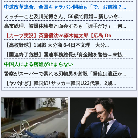
中道改革連合、全国キャラバン開始も「で、お前誰？...
ミッチーこと及川光博さん、56歳で再婚→新しい命...
高市総理、被爆体験者と面会するも「握手だけ」←何...
【カープ実況】斉藤優汰vs篠木健太郎【広島-De...
【高校野球】1回戦 大分商 6-4日本文理 大分...
【国連終了危機】国連事務総長が資金難を警告→未払...
中国人による密漁が止まらない
警察がスーパーで暴れる刃物男を射殺「発砲は適正か...
【ヤバすぎ】韓国紙｢サッカー韓国U23代表、2歳...