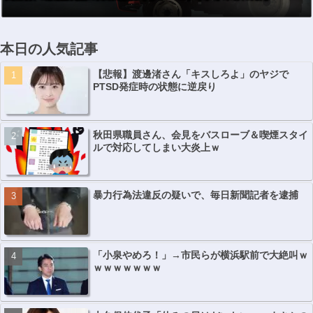
本日の人気記事
【悲報】渡邊渚さん「キスしろよ」のヤジで
PTSD発症時の状態に逆戻り
秋田県職員さん、会見をバスローブ＆喫煙スタイ
ルで対応してしまい大炎上ｗ
暴力行為法違反の疑いで、毎日新聞記者を逮捕
「小泉やめろ！」→市民らが横浜駅前で大絶叫ｗ
ｗｗｗｗｗｗｗ