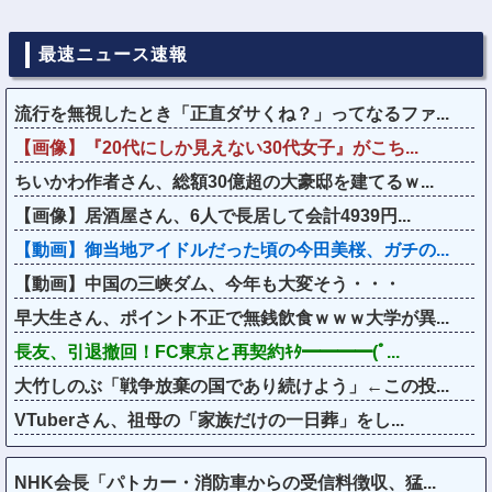
最速ニュース速報
流行を無視したとき「正直ダサくね？」ってなるファ...
【画像】『20代にしか見えない30代女子』がこち...
ちいかわ作者さん、総額30億超の大豪邸を建てるｗ...
【画像】居酒屋さん、6人で長居して会計4939円...
【動画】御当地アイドルだった頃の今田美桜、ガチの...
【動画】中国の三峡ダム、今年も大変そう・・・
早大生さん、ポイント不正で無銭飲食ｗｗｗ大学が異...
長友、引退撤回！FC東京と再契約ｷﾀ━━━━(ﾟ...
大竹しのぶ「戦争放棄の国であり続けよう」←この投...
VTuberさん、祖母の「家族だけの一日葬」をし...
NHK会長「パトカー・消防車からの受信料徴収、猛...