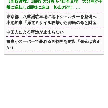
【高校野球】1回戦 大分商 6-4日本文理 大分商が中
盤に逆転し2回戦に進出 杉山3安打、...
東京都、八重洲駐車場に地下シェルターを整備へ…
小池知事「弾道ミサイル攻撃から都民の命と財産...
中国人による密漁が止まらない
警察がスーパーで暴れる刃物男を射殺「発砲は適正
か？」