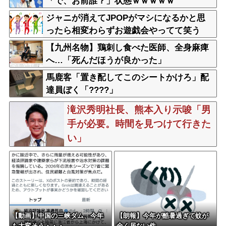
「で、お前誰？」状態ｗｗｗｗｗ
ジャニが消えてJPOPがマシになるかと思
ったら相変わらずお遊戯会やってて笑う
【九州名物】鶏刺し食べた医師、全身麻痺
へ…「死んだほうが良かった」
馬鹿客「置き配してこのシートかけろ」配
達員ぼく「????」
滝沢秀明社長、熊本入り示唆「男
手が必要。時間を見つけて行きた
い」
【動画】中国の三峡ダム、今年
【朗報】今年が酷暑過ぎて蚊が
も大変そう・・・
全く居ない件