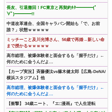
長友、引退撤回！FC東京と再契約ｷﾀ━━━━(ﾟ
∀ﾟ)━━━━!!
中道改革連合、全国キャラバン開始も「で、お前
誰？」状態ｗｗｗｗｗ
ミッチーこと及川光博さん、56歳で再婚→新しい命
まで授かるｗｗｗｗｗ
高市総理、被爆体験者と面会するも「握手だけ」←
何のために会うんだよ…
【カープ実況】斉藤優汰vs篠木健太郎【広島-DeNA/
横浜スタジアム】他
高市総理、被爆体験者と面会するも「握手だけ」←
何のために会うんだよ…
【衝撃】 34歳ニート、『エ□漫画』で人生逆転