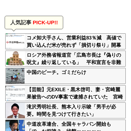
人気記事
PICK-UP!!
コメ卸大手さん、営業利益83％減 高値で
買い込んだ米が売れず「損切り祭り」開幕
へ
ロシア外務省報道官「広島市長は『偽りの
呪文』繰り返している」 平和宣言を非難
中国のビーチ。ゴミだらけ
【芸能】元EXILE・黒木啓司、妻・宮崎麗
果被告へのDV事案で逮捕されていた 宮崎
は全身打撲、頭部裂傷及び打撲、頸部損傷
滝沢秀明社長、熊本入り示唆「男手が必
の怪我
要。時間を見つけて行きたい」
中道改革連合、全国キャラバン開始も