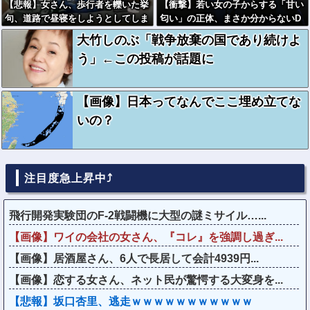
【悲報】女さん、歩行者を轢いた挙
【衝撃】若い女の子からする「甘い
句、道路で昼寝をしようとしてしま
匂い」の正体、まさか分からないD
う
Tなんておらんよな？よな？w w w
大竹しのぶ「戦争放棄の国であり続けよ
w w w w w w w w
う」←この投稿が話題に
【画像】日本ってなんでここ埋め立てな
いの？
注目度急上昇中⤴
飛行開発実験団のF-2戦闘機に大型の謎ミサイル…...
【画像】ワイの会社の女さん、『コレ』を強調し過ぎ...
【画像】居酒屋さん、6人で長居して会計4939円...
【画像】恋する女さん、ネット民が驚愕する大変身を...
【悲報】坂口杏里、逃走ｗｗｗｗｗｗｗｗｗｗｗ