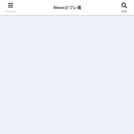
News@フレ速
メニュー
検索