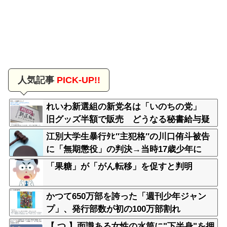
人気記事
PICK-UP!!
れいわ新選組の新党名は「いのちの党」
旧グッズ半額で販売 どうなる秘書給与疑
惑
江別大学生暴行ﾀﾋ″主犯格″の川口侑斗被告
に「無期懲役」の判決→当時17歳少年に
「懲役30年」の判決
「果糖」が「がん転移」を促すと判明
かつて650万部を誇った「週刊少年ジャン
プ」、発行部数が初の100万部割れ
【 つ 】面識ある女性の水筒に"下半身"を押