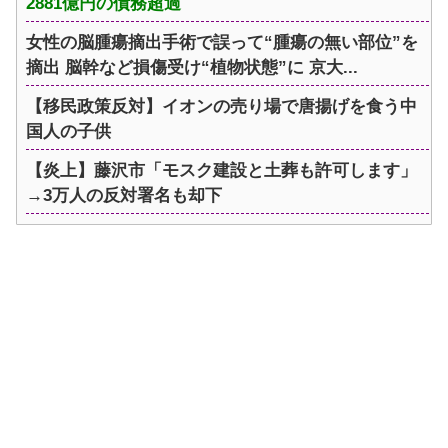
2881億円の債務超過
女性の脳腫瘍摘出手術で誤って“腫瘍の無い部位”を
摘出 脳幹など損傷受け“植物状態”に 京大...
【移民政策反対】イオンの売り場で唐揚げを食う中
国人の子供
【炎上】藤沢市「モスク建設と土葬も許可します」
→3万人の反対署名も却下