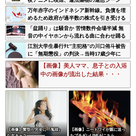
夜アニメに喫煙、違法薬物の連想シーン
も…視聴者批判でBPO議論
万年赤字のインドネシア新幹線。負債を埋
めるため政府が過半数の株式を引き受ける
「盆踊り」は騒音か 苦情数件会場半減 無
音の中イヤホンから流れる曲に合わせ踊る
サイレント盆ダンスも
江別大学生暴行ﾀﾋ″主犯格″の川口侑斗被告
に「無期懲役」の判決→当時17歳少年に
「懲役30年」の判決
【画像】美人ママ、息子との入浴
中の画像が流出した結果・・・
【画像】髪型が完全に『鬼頭』
【画像】ニートワイが親に送っ
な女キャラwwwwww
たブチギレLINEがこちら