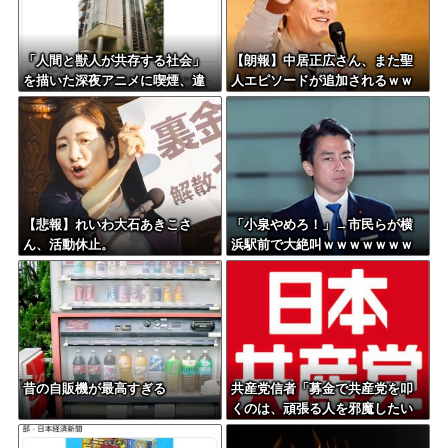
「人間と獣人が共存する社会」
【朗報】中居正広さん、また聖
を描いた深夜アニメに喫煙、違
人エピソードが追加されるｗｗ
法薬物の連想シーンも…視聴者
ｗｗｗ
批判でBPO議論
【悲報】れいわ大石あきこさ
「小泉やめろ！」→市民らが横
ん、活動休止。
浜駅前で大絶叫ｗｗｗｗｗｗｗ
ｗ
昔の自販機が最高すぎる
共産党信者「募金で共産党を叩
くのは、頑張る人を邪魔したい
という日本人らしい薄暗い欲望