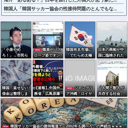
韓国人「韓国サッカー協会の性接待問題のとんでもな...
「小泉やめ
職員がバス
韓国有名市場に
日本の商船が中
NEW
ろ！」→市民ら
ローブ姿でオン
「でたらめ太極
国に臨検された
が横浜駅前で大
ライン会見に
旗」商品…徐教
場合は「台湾軍
絶叫ｗｗｗｗｗ
秋田県「会見の
授「覚醒するべ
が対応」と台湾
ｗｗｗ
対応に問題があ
き」
軍トップ！
った」
韓国「返せない
【速報】中国外
ジャングリ
「人間と獣人が
NEW
借金は整理しま
務省、広島原爆
ア沖縄「ロイヤ
共存する社会」
す」→延滞者、
投下に関して
ルチケット」の
を描いた深夜ア
なぜか増え続け
「同情を得よう
販売開始、大人2
ニメに喫煙、違
る…
と核被害者の立
9,700円にｗｗｗ
法薬物の連想シ
場を政治利用」
ｗｗｗｗｗｗ
ーンも…視聴者
批判でBPO議論
韓国サッカー協会の接待報道で「2002年も調べろ」の声続出ｗｗｗ
NEW