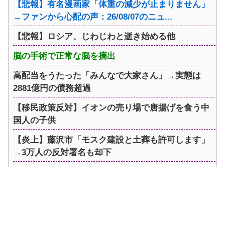
【悲報】有名漫画家「体重の減少が止まりません」
→ファンから心配の声：26/08/07のニュ...
【悲報】ロシア、じわじわと逝き始める他
脳の手術で正常な脳を摘出
高配当をうたった「みんなで大家さん」→実態は
2881億円の債務超過
【移民政策反対】イオンの売り場で唐揚げを食う中
国人の子供
【炎上】藤沢市「モスク建設と土葬も許可します」
→3万人の反対署名も却下