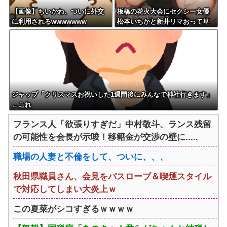
【画像】ちいかわ、ついに外交
板橋の花火大会にセクシー女優
に利用されるwwwwwww
松本いちかと新井リマおって草
ジャップ「クリスマスお祝いした1週間後にみんなで神社行きます」
←これ
フランス人「欲張りすぎだ」中村敬斗、ランス残留
の可能性を会長が示唆！移籍金が交渉の壁に.....
職場の人妻と不倫をして、ついに、、、
秋田県職員さん、会見をバスローブ＆喫煙スタイル
で対応してしまい大炎上ｗ
この夏菜がシコすぎるｗｗｗｗ