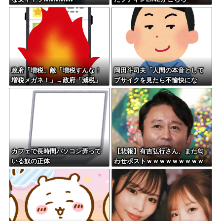
政府「増税」敵「増税すんな！
岡田斗司夫「人間の本音として
増税メガネ！」→政府「減税」
ブサイクを見たら不愉快にな
敵「減税すんな！社会保障どう
る。この責任をどうとるんだ」
なる！」
カフェで長時間パソコン弄って
【悲報】有吉弘行さん、また匂
いる奴の正体
わせポストｗｗｗｗｗｗｗｗｗ
ｗｗｗｗｗｗｗｗ