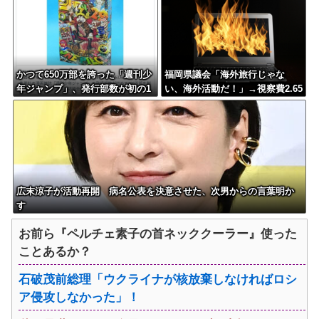
のせい」
かつて650万部を誇った「週刊少
福岡県議会「海外旅行じゃな
年ジャンプ」、発行部数が初の1
い、海外活動だ！」→視察費2.65
00万部割れ
億円公開で再炎上ｗｗｗ
広末涼子が活動再開 病名公表を決意させた、次男からの言葉明か
す
お前ら『ペルチェ素子の首ネッククーラー』使った
ことあるか？
石破茂前総理「ウクライナが核放棄しなければロシ
ア侵攻しなかった」！