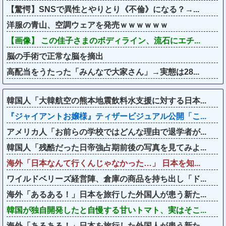
【驚愕】SNSで異性とやりとり《不倫》になる？→...
洋服の青山、空調ウェアを発売ｗｗｗｗｗｗ
【画像】 この佳子さまのボディライン、流石にエチ...
脳の手術で正常な脳を摘出
高配当をうたった「みんなで大家さん」→実態は28...
韓国人「大韓航空の熊本地震飲料水支援に対する日本...
『ジャイアントお嬢様』ティザービジュアル公開「こ...
アメリカ人「お前らの学校ではどんな理由で退学者が...
韓国人「残酷だった日帝強占期前後の写真を見てみよ...
海外「日本なんて行くんじゃなかった…」 日本を知...
ワイルドベリーズ経営陣、倉庫の商品を持ち出し「ド...
海外「あるある！」日本を旅行した外国人が患う新た...
韓国が独自開発したと自慢する甘いトマト、実はそこ...
海外「あるある！」日本を旅行した外国人が患う新た...