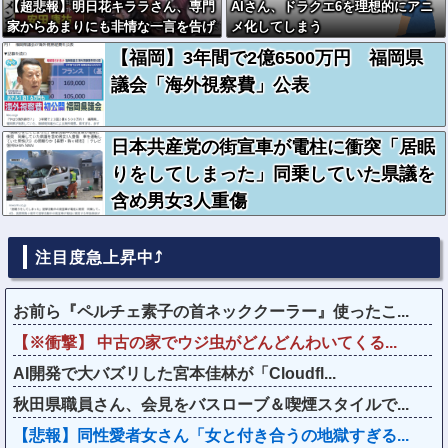
【超悲報】明日花キララさん、専門
AIさん、ドラクエ6を理想的にアニ
家からあまりにも非情な一言を告げ
メ化してしまう
られる
【福岡】3年間で2億6500万円 福岡県
議会「海外視察費」公表
日本共産党の街宣車が電柱に衝突「居眠
りをしてしまった」同乗していた県議を
含め男女3人重傷
注目度急上昇中⤴
お前ら『ペルチェ素子の首ネッククーラー』使ったこ...
【※衝撃】 中古の家でウジ虫がどんどんわいてくる...
AI開発で大バズリした宮本佳林が「Cloudfl...
秋田県職員さん、会見をバスローブ＆喫煙スタイルで...
【悲報】同性愛者女さん「女と付き合うの地獄すぎる...