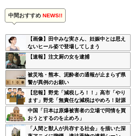
中間おすすめ
NEWS!!
【画像】田中みな実さん、妊娠中とは思え
ないヒール姿で登場してしまう
【速報】注文厨の女を逮捕
被災地・熊本、泥酔者の通報が止まらず県
警が異例のお願い
【悲報】野党「減税しろ！！」高市「やり
ます」野党「無責任な減税はやめろ！財源
はどうする????」
中国「日本は原爆被害者の立場で同情を買
おうとするのを止めろ」
「人間と獣人が共存する社会」を描いた深