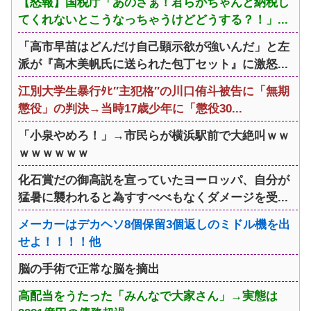
【怒報】国税庁「あのさぁ！君らがちゃんと納税し
てくれないとこうなっちゃうけどどうする？！」...
「高市早苗はどんだけ自己顕示欲が強いんだ」と左
派が『高木美帆氏に送られた包丁セット』に激怒...
江別大学生暴行ﾀﾋ″主犯格″の川口侑斗被告に「無期
懲役」の判決→当時17歳少年に「懲役30...
「小泉やめろ！」→市民らが横浜駅前で大絶叫ｗｗ
ｗｗｗｗｗｗ
化石賞だの御高説を宣っていたヨーロッパ、自分が
猛暑に襲われると為すすべべもなくダメージを受...
メーカーはデカヘソ8個保留3個返しのミドル機を出
せよ！！！！他
脳の手術で正常な脳を摘出
高配当をうたった「みんなで大家さん」→実態は