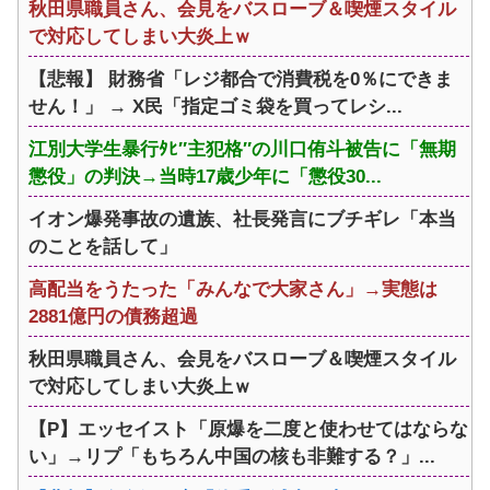
秋田県職員さん、会見をバスローブ＆喫煙スタイル
で対応してしまい大炎上ｗ
【悲報】 財務省「レジ都合で消費税を0％にできま
せん！」 → X民「指定ゴミ袋を買ってレシ...
江別大学生暴行ﾀﾋ″主犯格″の川口侑斗被告に「無期
懲役」の判決→当時17歳少年に「懲役30...
イオン爆発事故の遺族、社長発言にブチギレ「本当
のことを話して」
高配当をうたった「みんなで大家さん」→実態は
2881億円の債務超過
秋田県職員さん、会見をバスローブ＆喫煙スタイル
で対応してしまい大炎上ｗ
【P】エッセイスト「原爆を二度と使わせてはならな
い」→リプ「もちろん中国の核も非難する？」...