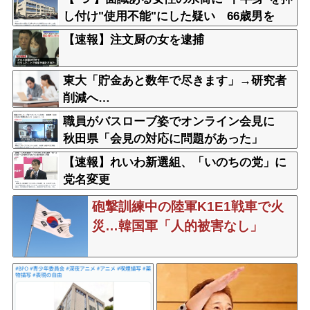
し付け"使用不能"にした疑い 66歳男を
「器物損壊」容疑で逮捕 札幌市
【速報】注文厨の女を逮捕
東大「貯金あと数年で尽きます」→研究者
削減へ…
職員がバスローブ姿でオンライン会見に
秋田県「会見の対応に問題があった」
【速報】れいわ新選組、「いのちの党」に
党名変更
砲撃訓練中の陸軍K1E1戦車で火
災…韓国軍「人的被害なし」