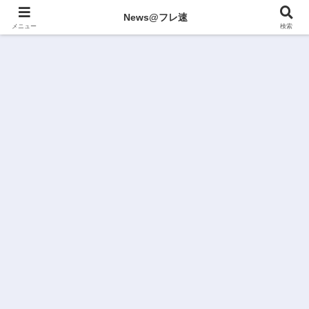
News@フレ速
メニュー
検索