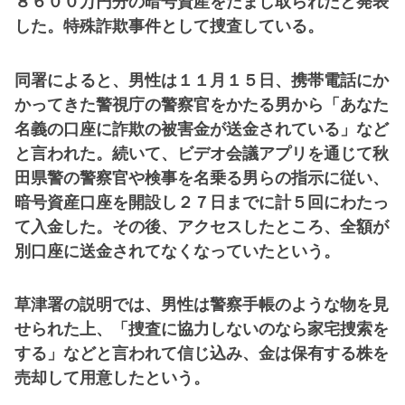
８６００万円分の暗号資産をだまし取られたと発表
した。特殊詐欺事件として捜査している。
同署によると、男性は１１月１５日、携帯電話にか
かってきた警視庁の警察官をかたる男から「あなた
名義の口座に詐欺の被害金が送金されている」など
と言われた。続いて、ビデオ会議アプリを通じて秋
田県警の警察官や検事を名乗る男らの指示に従い、
暗号資産口座を開設し２７日までに計５回にわたっ
て入金した。その後、アクセスしたところ、全額が
別口座に送金されてなくなっていたという。
草津署の説明では、男性は警察手帳のような物を見
せられた上、「捜査に協力しないのなら家宅捜索を
する」などと言われて信じ込み、金は保有する株を
売却して用意したという。