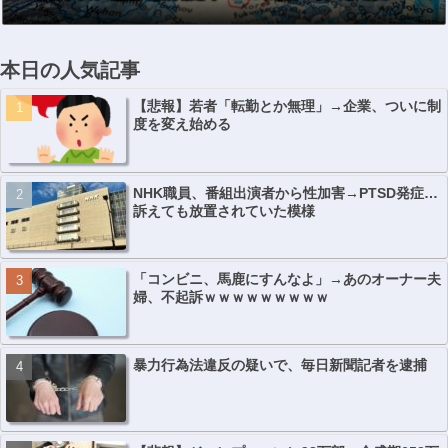
本日の人気記事
【悲報】若者「転勤とか無理」→企業、ついに制
度を変え始める
NHK職員、番組出演者から性加害→PTSD発症…
訴えても放置されていた模様
「コンビニ、馬鹿にすんなよ」→あのオーナー夫
婦、不起訴ｗｗｗｗｗｗｗｗｗ
暴力行為法違反の疑いで、毎日新聞記者を逮捕