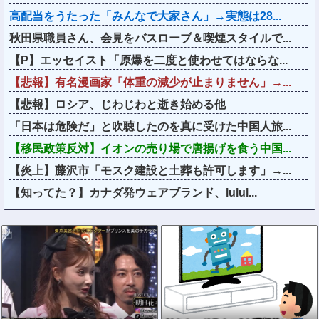
高配当をうたった「みんなで大家さん」→実態は28...
秋田県職員さん、会見をバスローブ＆喫煙スタイルで...
【P】エッセイスト「原爆を二度と使わせてはならな...
【悲報】有名漫画家「体重の減少が止まりません」→...
【悲報】ロシア、じわじわと逝き始める他
「日本は危険だ」と吹聴したのを真に受けた中国人旅...
【移民政策反対】イオンの売り場で唐揚げを食う中国...
【炎上】藤沢市「モスク建設と土葬も許可します」→...
【知ってた？】カナダ発ウェアブランド、lulul...