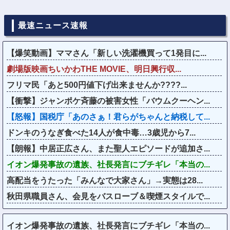
最速ニュース速報
【爆笑動画】ママさん「新しい洗濯機買って1発目に...
劇場版映画ちいかわTHE MOVIE、明日興行収...
フリマ民「あと500円値下げ出来ませんか????...
【衝撃】ジャンポケ斉藤の被害女性「バウムクーヘン...
【怒報】国税庁「あのさぁ！君らがちゃんと納税して...
ドンキのうなぎ食べた14人が食中毒…3歳児から7...
【朗報】中居正広さん、また聖人エピソードが追加さ...
イオン爆発事故の遺族、社長発言にブチギレ「本当の...
高配当をうたった「みんなで大家さん」→実態は28...
秋田県職員さん、会見をバスローブ＆喫煙スタイルで...
イオン爆発事故の遺族、社長発言にブチギレ「本当の...