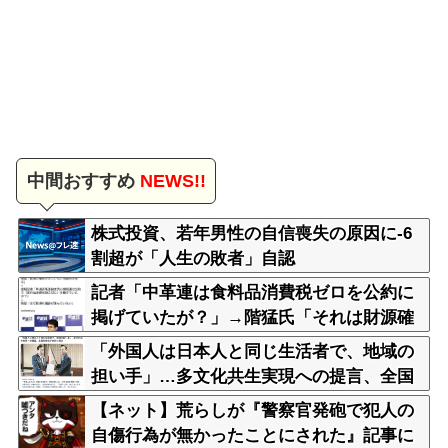
中間おすすめ
NEWS!!
株式投資、若年男性の自信喪失の原因に-6
割超が「人生の敗者」自認
記者「中革連は食料品消費税ゼロを公約に
掲げていたが？」→階猛氏「それは財源確
保という条件付き」
「外国人は日本人と同じ生活者で、地域の
担い手」…多文化共生実現への提言、全国
知事会が政府に提出
【ネット】荒らしが『警察官発砲で犯人の
自傷行為が無かったことにされた』記事に