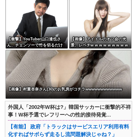
さい」 俺「188人です」 面接
員「お会計2380円になりまー
官「どういう風に考えました
す」→その後『こう』なったん
か？」 俺「知ってました」→
だが俺悪くないよ
この後『こう』なったんだがマ
な？？？？？？？？
ジで納得いかない！！！！！
【衝撃】YouTuber山口達也さ
【画像】アイドルのオフ会の光
ん、チェンソーで竹を切るだけ
景、レベチw w w w w w w w w
で600万再生を突破してしまう←
w w
正直、こう言うのでいいんだよ
なw w w w w w w w
【画像】村重杏奈さん(30)のお乳房がコチラwwwwwwwwwwww
外国人「2002年W杯は?」韓国サッカーに衝撃的不祥
事！W杯予選でレフリーへの性的接待発覚...
【有能】 政府「トラックはサービスエリア利用有料
化すればサボらず走るし流問題解決じゃね？」