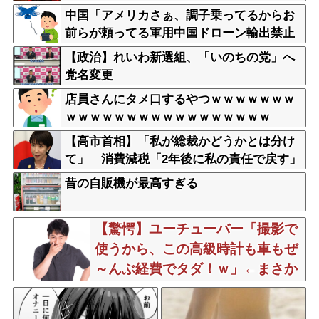
「難癖な記事」とイチャモン→自傷行為の
中国「アメリカさぁ、調子乗ってるからお
動画が拡散してマスゴミの偏向報道確定
前らが頼ってる軍用中国ドローン輸出禁止
するわw」
【政治】れいわ新選組、「いのちの党」へ
党名変更
店員さんにタメ口するやつｗｗｗｗｗｗｗ
ｗｗｗｗｗｗｗｗｗｗｗｗｗｗｗｗｗ
【高市首相】「私が総裁かどうかとは分け
て」 消費減税「2年後に私の責任で戻す」
発言を説明
昔の自販機が最高すぎる
【驚愕】ユーチューバー「撮影で
使うから、この高級時計も車もぜ
～んぶ経費でタダ！ｗ」←まさか
コレ本気にしてる奴なんておらん
よな？よな？w w w w w w w w w