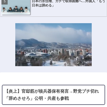
日本の永住権、ガチで取得困難へ…外国人「もう
日本は諦める」
【炎上】官邸筋が核兵器保有発言→野党ブチ切れ
「辞めさせろ」公明・共産も参戦