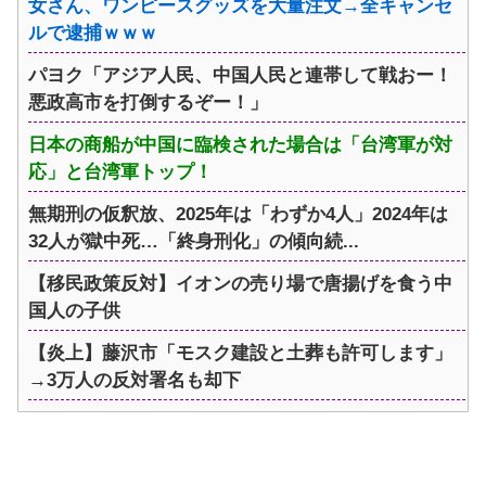
女さん、ワンピースグッズを大量注文→全キャンセ
ルで逮捕ｗｗｗ
パヨク「アジア人民、中国人民と連帯して戦おー！
悪政高市を打倒するぞー！」
日本の商船が中国に臨検された場合は「台湾軍が対
応」と台湾軍トップ！
無期刑の仮釈放、2025年は「わずか4人」2024年は
32人が獄中死…「終身刑化」の傾向続...
【移民政策反対】イオンの売り場で唐揚げを食う中
国人の子供
【炎上】藤沢市「モスク建設と土葬も許可します」
→3万人の反対署名も却下