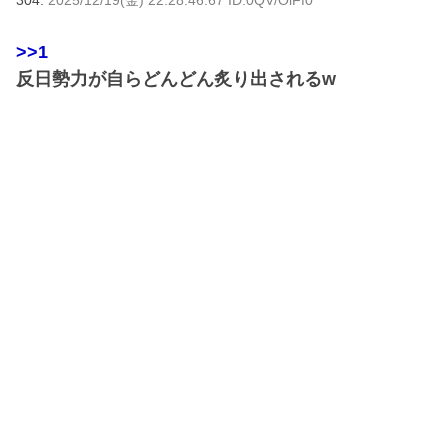
304:
2025/12/19(金) 22:28:46.67 ID:0QV/OlFf0
>>1
反日勢力が自らどんどん炙り出されるw