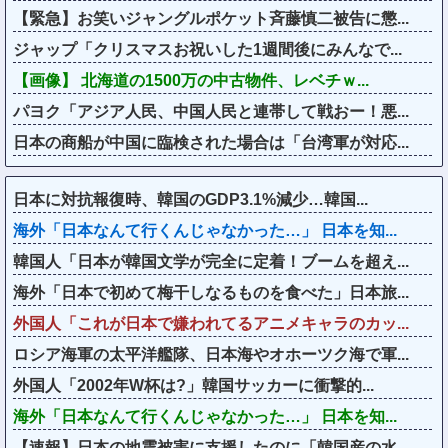
【緊急】お笑いジャングルポケット斉藤慎二被告に懲...
ジャップ「クリスマスお祝いした1週間後にみんなで...
【画像】 北海道の1500万の中古物件、レベチｗ...
パヨク「アジア人民、中国人民と連帯して戦おー！悪...
日本の商船が中国に臨検された場合は「台湾軍が対応...
日本に対抗報復時、韓国のGDP3.1%減少…韓国...
海外「日本なんて行くんじゃなかった…」 日本を知...
韓国人「日本が韓国文学が完全に定着！ブームを超え...
海外「日本で初めて梅干しなるものを食べた」日本旅...
外国人「これが日本で嫌われてるアニメキャラのカッ...
ロシア海軍の太平洋艦隊、日本海やオホーツク海で軍...
外国人「2002年W杯は?」韓国サッカーに衝撃的...
海外「日本なんて行くんじゃなかった…」 日本を知...
【速報】日本の地震被害に支援したのに「韓国産の水...