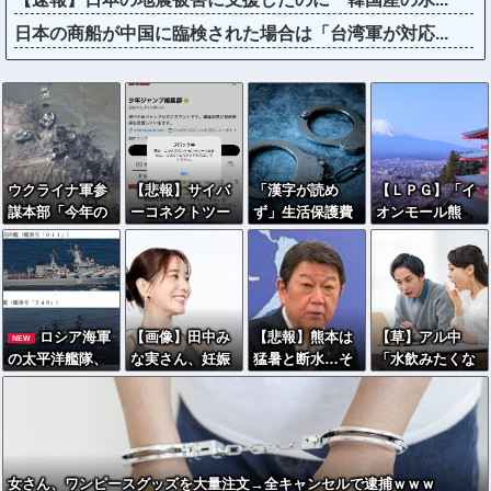
日本の商船が中国に臨検された場合は「台湾軍が対応...
ウクライナ軍参
【悲報】サイバ
「漢字が読め
【ＬＰＧ】「イ
謀本部「今年の
ーコネクトツー
ず」生活保護費
オンモール熊
ロシア軍死傷者2
の松山氏、JUM
を不正受給容
本」爆発の原因
4万人…新規兵力
P公式にブロッ
疑…フィリピン
は漏れた液化石
の募集規模を上
クされるｗｗｗ
国籍の女を逮捕
油ガスか…経産
回る」！
ｗｗｗｗｗｗｗ
省、全国の大規
ｗ
模施設でガス供
ロシア海軍
【画像】田中み
【悲報】熊本は
【草】アル中
NEW
給設備の点検要
の太平洋艦隊、
な実さん、妊娠
猛暑と断水…そ
「水飲みたくな
請
日本海やオホー
中とは思えない
の頃、茂木外相
い！」 グラス
ツク海で軍事演
ヒール姿で登場
は中南米でニッ
「はい転倒」
習開始…ウクラ
してしまう
コリ動画公開
イナ支援続ける
日本を威嚇か！
女さん、ワンピースグッズを大量注文→全キャンセルで逮捕ｗｗｗ