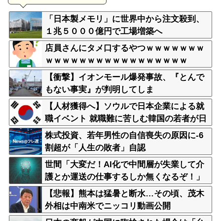
「日本製メモリ」に世界中から注文殺到、
１兆５０００億円で工場増築へ
店員さんにタメ口するやつｗｗｗｗｗｗｗ
ｗｗｗｗｗｗｗｗｗｗｗｗｗｗｗｗｗ
【衝撃】イオンモール爆発事故、『とんで
もない事実』が判明してしま
う・・・・・・
【人材獲得へ】ソウルで日本企業による就
職イベント 就職難に苦しむ韓国の若者が日
本に注目
株式投資、若年男性の自信喪失の原因に-6
割超が「人生の敗者」自認
世間「大変だ！AI化で中間層が失業して介
護とか運送の仕事するしか無くなるぞ！」
←うん…うん？
【悲報】熊本は猛暑と断水…その頃、茂木
外相は中南米でニッコリ動画公開