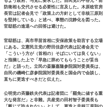
るよう政府、与党に要求した。自民党の中谷元・前
防衛相も交代させる必要性に言及した。木原稔官房
長官は記者会見で「政策上の方針として非核三原則
を堅持している」と述べ、事態の沈静化を図った。
官邸筋の進退への回答は避けた。
官邸筋は、高市早苗首相に安保政策を助言する立場
にある。立憲民主党の野田佳彦代表は記者会見で
「こういう方が（首相の）そばにいては良くない」
と指摘した上で「早急に辞めてもらうことが妥当
だ」と語った。立民の斎藤嘉隆参院国対委員長は、
自民の磯崎仁彦参院国対委員長と国会内で会談し、
直ちに更迭すべきだと伝えた。
公明党の斉藤鉄夫代表は記者団に「罷免に値する重
大な発言だ」と非難。共産党の田村智子委員長も
「断じて許されない」として、更迭と非核三原則の