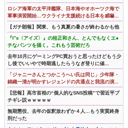
ロシア海軍の太平洋艦隊、日本海やオホーツク海で
軍事演習開始…ウクライナ支援続ける日本を威嚇...
【ガチ朗報】関東、もう真夏の暑さが終わるかも他
『I"s〈アイズ〉』の桂正和さん、とんでもなくエ●
チなパンツを描く。これもう芸術だろ
去年10月にゲーミングPC買おうと思ったけどもう少
し後でいいやで時期逃したらうなぎ登りに値...
「ジャニーさんとつかこうへい氏は同じ」少年隊・
錦織一清が明かすレジェンドの共通点と我流の演...
【悲報】高市首相の“個人的なSNS投稿”で習近平ブ
チギレ説ｗｗｗｗｗ
無期懲役、去年の仮釈放わずか４人…もう実質終身
刑だった