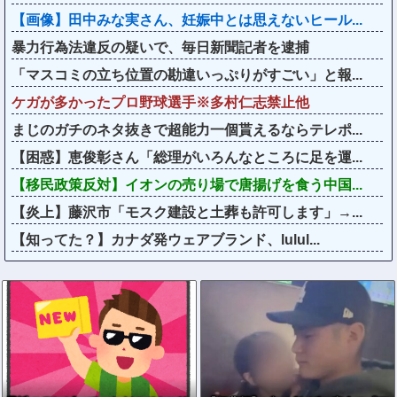
【画像】田中みな実さん、妊娠中とは思えないヒール...
暴力行為法違反の疑いで、毎日新聞記者を逮捕
「マスコミの立ち位置の勘違いっぷりがすごい」と報...
ケガが多かったプロ野球選手※多村仁志禁止他
まじのガチのネタ抜きで超能力一個貰えるならテレポ...
【困惑】恵俊彰さん「総理がいろんなところに足を運...
【移民政策反対】イオンの売り場で唐揚げを食う中国...
【炎上】藤沢市「モスク建設と土葬も許可します」→...
【知ってた？】カナダ発ウェアブランド、lulul...