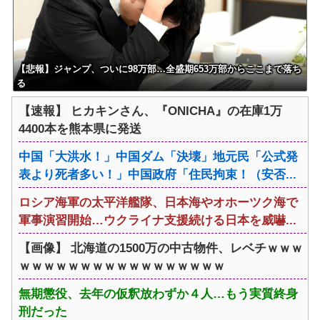
【悲報】ジャンプ、ついに98万部…全盛期653万部からここまで落ち
る
【速報】 ヒカキンさん、『ONICHA』の在庫1万
4400本を熊本県に発送
中国「大洪水！」中国ダム「決壊」地元民「公式発
表より死者多い！」中国政府「住民拘束！（安否...
ロシア海軍の太平洋艦隊、日本海やオホーツク海で
軍事演習開始…ウクライナ支援続ける日本を威嚇...
【画像】 北海道の1500万の中古物件、レベチｗｗｗ
ｗｗｗｗｗｗｗｗｗｗｗｗｗｗｗｗｗ
無期懲役、去年の仮釈放わずか４人…もう実質終身
刑だった