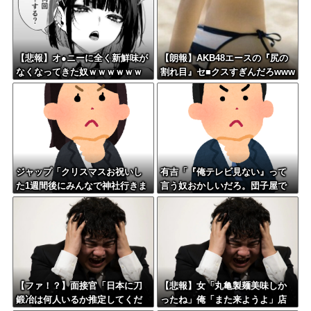
w w
【悲報】オ●ニーに全く新鮮味が
【朗報】AKB48エースの『尻の
なくなってきた奴ｗｗｗｗｗｗ
割れ目』セ■クスすぎんだろwww
ｗｗｗｗ
ww
ジャップ「クリスマスお祝いし
有吉「『俺テレビ見ない』って
た1週間後にみんなで神社行きま
言う奴おかしいだろ。団子屋で
す」←これ
『団子食べない』って言う
か？」
【ファ！？】面接官「日本に刀
【悲報】女「丸亀製麺美味しか
鍛冶は何人いるか推定してくだ
ったね」俺「また来ようよ」店