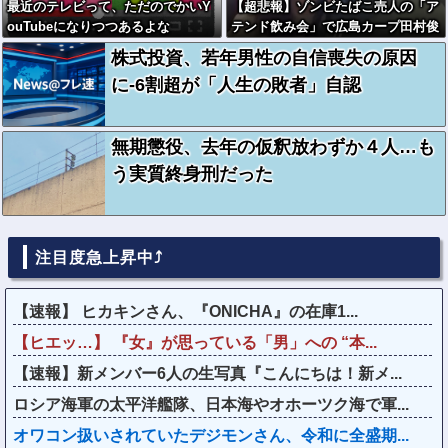
最近のテレビって、ただのでかいY
【超悲報】ゾンビたばこ売人の「ア
ouTubeになりつつあるよな
テンド飲み会」で広島カープ田村俊
介がセクシー女優と寸止めキスｗｗ
株式投資、若年男性の自信喪失の原因
ｗ
に-6割超が「人生の敗者」自認
無期懲役、去年の仮釈放わずか４人…も
う実質終身刑だった
注目度急上昇中⤴
【速報】 ヒカキンさん、『ONICHA』の在庫1...
【ヒエッ…】 『女』が思っている「男」への “本...
【速報】新メンバー6人の生写真『こんにちは！新メ...
ロシア海軍の太平洋艦隊、日本海やオホーツク海で軍...
オワコン扱いされていたデジモンさん、令和に全盛期...