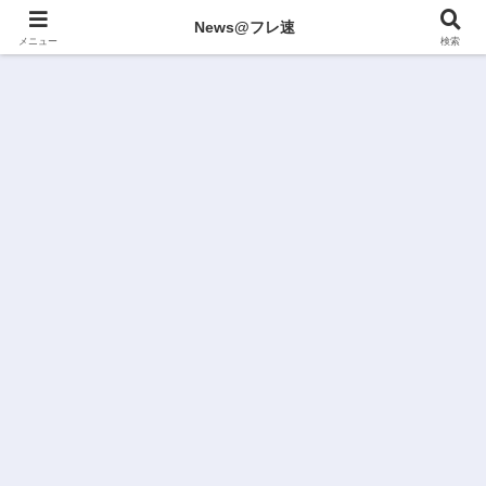
News@フレ速
メニュー
検索