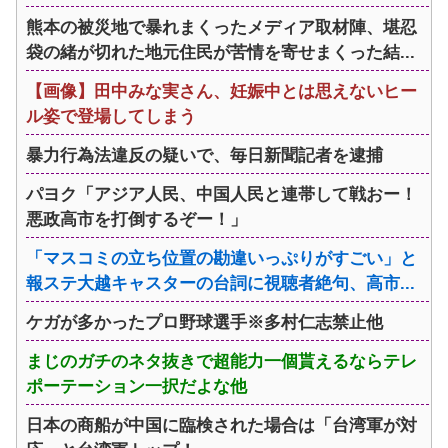
熊本の被災地で暴れまくったメディア取材陣、堪忍
袋の緒が切れた地元住民が苦情を寄せまくった結...
【画像】田中みな実さん、妊娠中とは思えないヒー
ル姿で登場してしまう
暴力行為法違反の疑いで、毎日新聞記者を逮捕
パヨク「アジア人民、中国人民と連帯して戦おー！
悪政高市を打倒するぞー！」
「マスコミの立ち位置の勘違いっぷりがすごい」と
報ステ大越キャスターの台詞に視聴者絶句、高市...
ケガが多かったプロ野球選手※多村仁志禁止他
まじのガチのネタ抜きで超能力一個貰えるならテレ
ポーテーション一択だよな他
日本の商船が中国に臨検された場合は「台湾軍が対