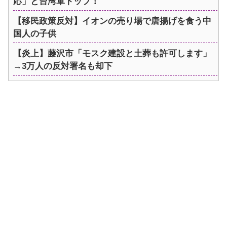
応」と台湾軍トップ！
【移民政策反対】イオンの売り場で唐揚げを食う中
国人の子供
【炎上】藤沢市「モスク建設と土葬も許可します」
→3万人の反対署名も却下