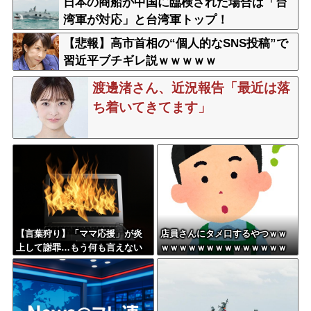
日本の商船が中国に臨検された場合は「台
湾軍が対応」と台湾軍トップ！
【悲報】高市首相の“個人的なSNS投稿”で
習近平ブチギレ説ｗｗｗｗｗ
渡邊渚さん、近況報告「最近は落
ち着いてきてます」
【言葉狩り】「ママ応援」が炎
店員さんにタメ口するやつｗｗ
上して謝罪…もう何も言えない
ｗｗｗｗｗｗｗｗｗｗｗｗｗｗ
ｗｗｗｗｗｗｗｗ