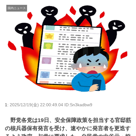
国内ニュース
1:
2025/12/19(金) 22:00:49.04 ID:Sn3kadbw9
野党各党は19日、安全保障政策を担当する官邸筋
の核兵器保有発言を受け、速やかに発言者を更迭す