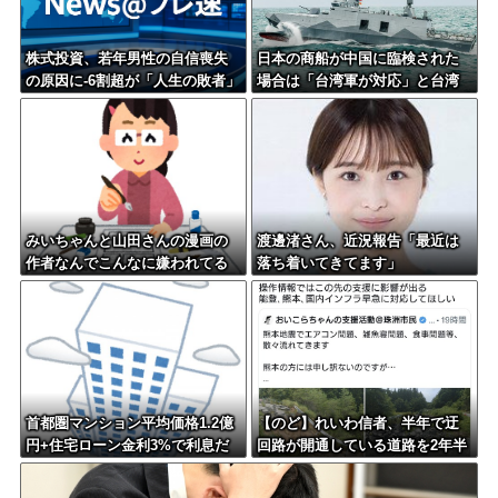
株式投資、若年男性の自信喪失
日本の商船が中国に臨検された
の原因に-6割超が「人生の敗者」
場合は「台湾軍が対応」と台湾
自認
軍トップ！
みいちゃんと山田さんの漫画の
渡邊渚さん、近況報告「最近は
作者なんでこんなに嫌われてる
落ち着いてきてます」
んだろうな
首都圏マンション平均価格1.2億
【のど】れいわ信者、半年で迂
円+住宅ローン金利3%で利息だ
回路が開通している道路を2年半
けで月30万円←これバカなん？
放置されていると印象操作して
しまう