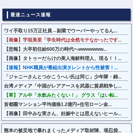
最速ニュース速報
ワイ手取り15万正社員→副業でウーバーやってるん...
【画像】宇垣美里「学生時代は全然モテなかったです...
【悲報】大卒初任給600万の時代へwwwwwww...
【画像】タトゥーだらけの美人海鮮料理人、現る！！...
【速報】NHK職員が番組出演タレントから性被害！...
「ジャニーさんとつかこうへい氏は同じ」少年隊・錦...
台湾メディア「中国がレアアースを武器に貿易戦争し...
【草】アル中「水飲みたくない！」 グラス「はい転...
首都圏マンション平均価格1.2億円+住宅ローン金...
【画像】田中みな実さん、妊娠中とは思えないヒール...
熊本の被災地で暴れまくったメディア取材陣、堪忍袋...