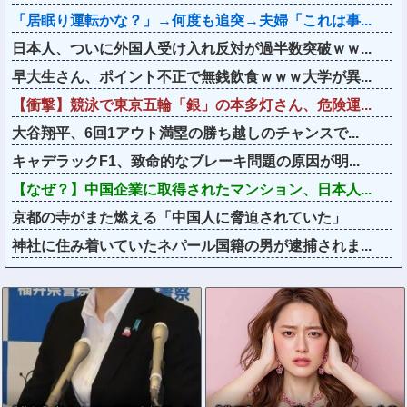
「居眠り運転かな？」→何度も追突→夫婦「これは事...
日本人、ついに外国人受け入れ反対が過半数突破ｗｗ...
早大生さん、ポイント不正で無銭飲食ｗｗｗ大学が異...
【衝撃】競泳で東京五輪「銀」の本多灯さん、危険運...
大谷翔平、6回1アウト満塁の勝ち越しのチャンスで...
キャデラックF1、致命的なブレーキ問題の原因が明...
【なぜ？】中国企業に取得されたマンション、日本人...
京都の寺がまた燃える「中国人に脅迫されていた」
神社に住み着いていたネパール国籍の男が逮捕されま...