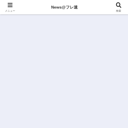
News@フレ速
メニュー
検索