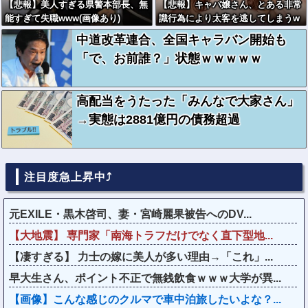
【悲報】美人すぎる県警本部長、無
【悲報】キャバ嬢さん、とある非常
能すぎて失職www(画像あり)
識行為により太客を逃してしまうw
wwwwwwwwwwwwwwwwwwwww
中道改革連合、全国キャラバン開始も
wwwww
「で、お前誰？」状態ｗｗｗｗｗ
高配当をうたった「みんなで大家さん」
→実態は2881億円の債務超過
注目度急上昇中⤴
元EXILE・黒木啓司、妻・宮崎麗果被告へのDV...
【大地震】 専門家「南海トラフだけでなく直下型地...
【凄すぎる】 力士の嫁に美人が多い理由→「これ」...
早大生さん、ポイント不正で無銭飲食ｗｗｗ大学が異...
【画像】こんな感じのクルマで車中泊旅したいよな？...