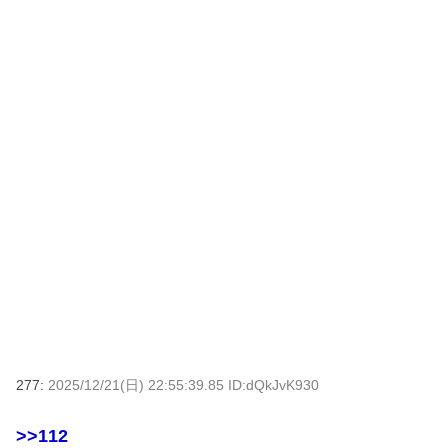
277:
2025/12/21(日) 22:55:39.85 ID:dQkJvK930
>>112