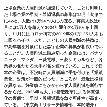
上場企業の人員削減が加速している。ことし判明し
た上場企業の早期・希望退職の募集は12月上旬まで
に42社、人数は1万2479人にのぼる。募集人数は8
月には1万人を超えて2024年通年の1万9人を上回
り、11月にはコロナ禍前の2019年の1万1351人をも
上回るハイペースだ。ことしの人員削減の特徴は、
中高年層を対象にした黒字企業の募集が相次いでい
ることだ。人員削減に踏み切った企業には、パナソ
ニック、マツダ、三菱電機、三菱ケミカルなど、各
業界の名だたる大手が名を連ねている。これまで日
本の企業は、不況時に人員削減に手を付ける「業績
悪化」対策が一般的だった。ところが、最近は様相
が異なる。好業績にもかかわらず人員削減を断行す
るからだ。2026年も大手は構造改革による体質強
化の裏側で、早期・希望退職を急ぐ可能性が高まっ
ている。（東京商工リサーチ情報部 本間浩介）