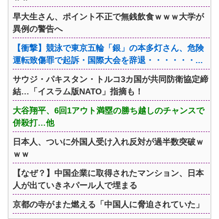
早大生さん、ポイント不正で無銭飲食ｗｗｗ大学が
異例の警告へ
【衝撃】競泳で東京五輪「銀」の本多灯さん、危険
運転致傷罪で起訴・国際大会を辞退・・・・・・...
サウジ・パキスタン・トルコ3カ国が共同防衛協定締
結…「イスラム版NATO」指摘も！
大谷翔平、6回1アウト満塁の勝ち越しのチャンスで
併殺打…他
日本人、ついに外国人受け入れ反対が過半数突破ｗ
ｗｗ
【なぜ？】中国企業に取得されたマンション、日本
人が出ていきネパール人で埋まる
京都の寺がまた燃える「中国人に脅迫されていた」