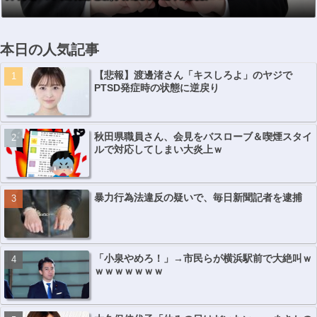
本日の人気記事
【悲報】渡邊渚さん「キスしろよ」のヤジで
PTSD発症時の状態に逆戻り
秋田県職員さん、会見をバスローブ＆喫煙スタイ
ルで対応してしまい大炎上ｗ
暴力行為法違反の疑いで、毎日新聞記者を逮捕
「小泉やめろ！」→市民らが横浜駅前で大絶叫ｗ
ｗｗｗｗｗｗｗ