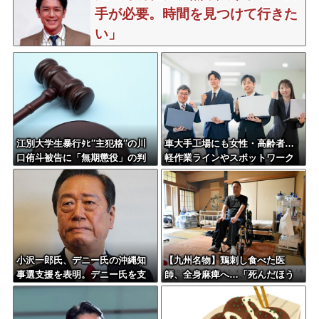
手が必要。時間を見つけて行きた
い」
江別大学生暴行ﾀﾋ″主犯格″の川
車大手工場にも女性・高齢者…
口侑斗被告に「無期懲役」の判
軽作業ラインやスポットワーク
決→当時17歳少年に「懲役30
年」の判決
小沢一郎氏、デニー氏の沖縄知
【九州名物】鶏刺し食べた医
事選支援を表明。デニー氏を支
師、全身麻痺へ…「死んだほう
援しない中革連を批判
が良かった」