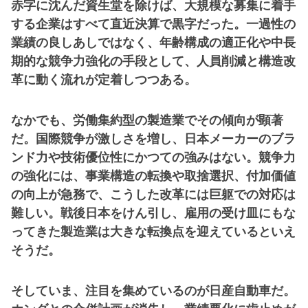
赤字に沈んだ資生堂を除けば、大規模な募集に着手
する企業はすべて直近決算で黒字だった。一過性の
業績の良しあしではなく、年齢構成の適正化や中長
期的な競争力強化の手段として、人員削減と構造改
革に動く流れが定着しつつある。
なかでも、労働集約型の製造業でその傾向が顕著
だ。国際競争が激しさを増し、日本メーカーのブラ
ンド力や技術優位性にかつての強みはない。競争力
の強化には、事業構造の転換や取捨選択、付加価値
の向上が急務で、こうした改革には巨躯での対応は
難しい。戦後日本をけん引し、雇用の受け皿にもな
ってきた製造業は大きな転換点を迎えているといえ
そうだ。
そしていま、注目を集めているのが日産自動車だ。