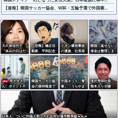
【速報】韓国サッカー協会、W杯・五輪予選で外国審...
大久保佳代子
【悲報】極左活
イオン爆発事故
韓国「返せない
「休みの日はだ
動家、平和記念
の遺族、社長発
借金は整理しま
いたい…」まさ
公園で「座り込
言にブチギレ
す」→延滞者、
かの習慣を暴露
んで闘う！」と
「本当のことを
なぜか増え続け
ｗｗｗ
意気込むも… →
話して」
る…
警察に完全排除
されてしまう
早大生さ
韓国サッカー協
中国ネット「青
滝沢秀明社長、
NEW
………
ん、ポイント不
会の接待報道で
春」「うらやま
熊本入り示唆
正で無銭飲食ｗ
「2002年も調べ
しい」「アニメ
「男手が必要。
ｗｗ大学が異例
ろ」の声続出ｗ
の世界が現実
時間を見つけて
の警告へ
ｗｗ
に」
行きたい」
日本人、ついに外国人受け入れ反対が過半数突破ｗｗｗ