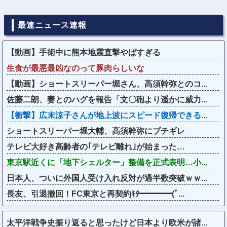
最速ニュース速報
【動画】手術中に熊本地震直撃やばすぎる
生食が最悪最凶なのって豚肉らしいな
【動画】ショートスリーパー堀さん、高須幹弥とのコ...
佐藤二朗、妻とのハグを報告「文〇砲より遥かに威力...
【衝撃】広末涼子さんが地上波にスピード復帰できる...
ショートスリーパー堀大輔、高須幹弥にブチギレ
テレビ大好き高齢者の｢テレビ離れ｣が始まった…
東京駅近くに「地下シェルター」整備を正式表明…小...
日本人、ついに外国人受け入れ反対が過半数突破ｗｗ...
長友、引退撤回！FC東京と再契約ｷﾀ━━━━(ﾟ...
太平洋戦争史振り返ると思ったけど日本より欧米が諸...