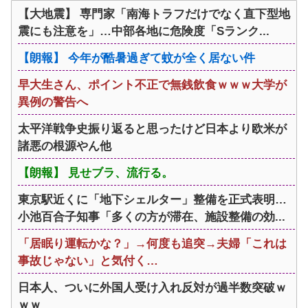
【大地震】 専門家「南海トラフだけでなく直下型地
震にも注意を」…中部各地に危険度「Sランク...
【朗報】 今年が酷暑過ぎて蚊が全く居ない件
早大生さん、ポイント不正で無銭飲食ｗｗｗ大学が
異例の警告へ
太平洋戦争史振り返ると思ったけど日本より欧米が
諸悪の根源やん他
【朗報】 見せブラ、流行る。
東京駅近くに「地下シェルター」整備を正式表明…
小池百合子知事「多くの方が滞在、施設整備の効...
「居眠り運転かな？」→何度も追突→夫婦「これは
事故じゃない」と気付く…
日本人、ついに外国人受け入れ反対が過半数突破ｗ
ｗｗ