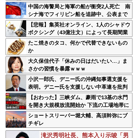
中国の海警局と海軍の船が衝突2人死亡 南
シナ海でフィリピン船を追跡中、公表まで
に1年
【悲報】集英社オンライン、1人のシャドウ
ボクシング（43億注文）によって長期間業
務を妨害され続けていた模様・・・
たこ焼きのタコ、何かで代替できないもの
か
大久保佳代子「休みの日はだいたい…」ま
さかの習慣を暴露ｗｗｗ
小沢一郎氏、デニー氏の沖縄知事選支援を
表明。デニー氏を支援しない中革連を批判
【おわった】三峡ダム、豪雨で13基の水門
を開き大規模放流開始か 下流の工場地帯に
洪水流入で崩壊はじまる
ショートスリーパー堀大輔、高須幹弥にブ
チギレ
滝沢秀明社長、熊本入り示唆「男