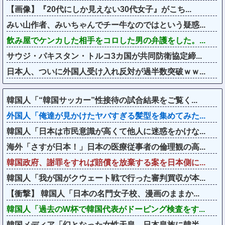
【画像】『20代にしか見えない30代女子』がこち...
みい山作者、みいちゃんでチー牛なのではという疑惑...
飲み屋でケンカした相手をコロした男の弁護をした。...
サウジ・パキスタン・トルコ3カ国が共同防衛協定締...
日本人、ついに外国人受け入れ反対が過半数突破ｗｗ...
韓国人「“韓国サッカー”性接待の試合結果をご覧く...
外国人「俺達が見かけたヤバすぎる髪型を集めてみた...
韓国人「日本は市民意識が高くて他人に迷惑をかけな...
海外「さすが日本！」日本の医療従事者の倫理観の高...
韓国政府、謝罪をすれば賠償を放棄する案を日本側に...
韓国人「我が国がクウェート戦で行った審判買収が本...
【衝撃】 韓国人「日本の名門女子校、漫画のままか...
韓国人「過去のW杯で韓国代表がドーピング検査をす...
韓国メディア「幻となった女性天皇。日本皇族に韓半...