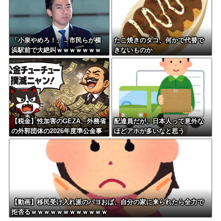
「小泉やめろ！」→市民らが横
たこ焼きのタコ、何かで代替で
浜駅前で大絶叫ｗｗｗｗｗｗｗ
きないものか
ｗ
【税金】性加害のGEZA、外務省
配達員だが、日本人って意外な
の外郭団体の2026年度準公金事
ほどアホが多いなと思う
業に選ばれていた…ネット「首
相を小馬鹿にしながら公金に群
がってたの？」「右手で補助金
もらいながら左手で反政府」
【動画】移民受け入れ派のパヨおば、自分の家に来られたら全力で
拒否るｗｗｗｗｗｗｗｗｗｗｗｗ