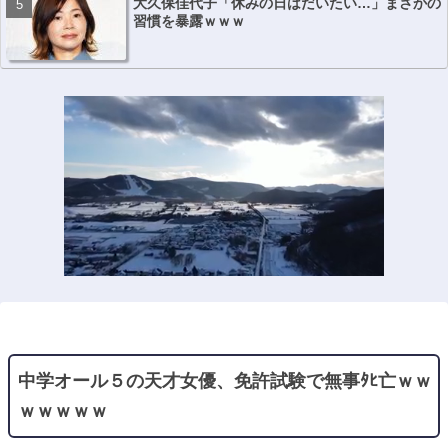
大久保佳代子「休みの日はだいたい…」まさかの
習慣を暴露ｗｗｗ
中学オール５の天才女優、免許試験で無事ﾀﾋ亡ｗｗ
ｗｗｗｗｗ