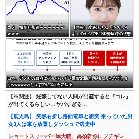
コメ 損切り加速ｗｗｗｗｗｗ
【悲報】渡邊渚さん「キスしろ
ｗｗｗ
よ」のヤジでPTSD発症時の状態
に逆戻り
日本、アメリカ政府にアルゼンチン通貨危機と同列に語られてしま
うwwwwwwもうすでに158円に戻る
【※閲注】 妊娠してない人間が出産すると『コレ』
が出てくるらしい…ヤバすぎる…
【鹿児島】 突然右折し路面電車と衝突 乗っていた男
女3人は車を放置しダッシュで逃走中
ショートスリーパー堀大輔、高須幹弥にブチギレ