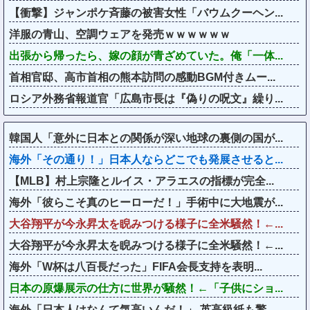
【衝撃】ジャンポケ斉藤の被害女性「バウムクーヘン...
洋服の青山、空調ウェアを発売ｗｗｗｗｗｗ
出張から帰ったら、嫁の顔が青ざめていた。俺「一体...
首相官邸、高市首相の熊本訪問の感動BGM付きムー...
ロシア外務省報道官「広島市長は『偽りの呪文』繰り...
韓国人「意外に日本との関係が深い地球の裏側の国が...
海外「その通り！」日本人ならどこでも発展させると...
【MLB】村上宗隆とルイス・アラエスの指標が完全...
海外「彼らこそ真のヒーローだ！」手術中に大地震が...
大谷翔平が今永昇太を睨みつける様子に全米騒然！←...
大谷翔平が今永昇太を睨みつける様子に全米騒然！←...
海外「W杯は八百長だった」FIFA会長支持を表明...
日本の原爆展示の仕方に世界が騒然！←「子供にショ...
海外「日本人はなんて気高いんだ！」 英高級紙も驚...