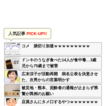
人気記事
PICK-UP!!
コメ 損切り加速ｗｗｗｗｗｗｗｗｗ
ドンキのうなぎ食べた14人が食中毒…3歳
児から75歳まで被害
広末涼子が活動再開 病名公表を決意させ
た、次男からの言葉明かす
被災地・熊本、泥酔者の通報が止まらず県
警が異例のお願い
店員さんにタメ口するやつｗｗｗｗｗｗｗ