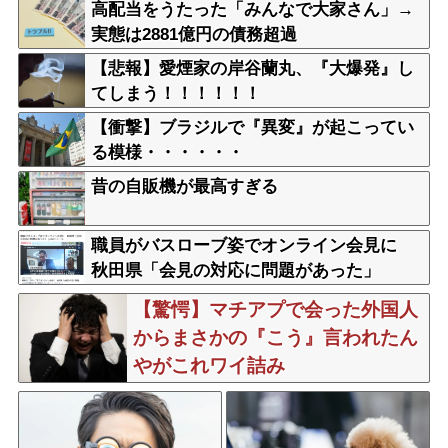
高配当をうたった「みんなで大家さん」→
実態は2881億円の債務超過
【悲報】愛煙家の岸谷蘭丸、『大爆発』し
てしまう！！！！！！
【衝撃】ブラジルで『異変』が起こってい
る模様・・・・・・
昔の自販機が最高すぎる
職員がバスローブ姿でオンライン会見に
秋田県「会見の対応に問題があった」
【驚愕】マチアプで会った外国人
からまさかの『こう』言われたん
やがこれワイ詰み
か？？？？？？？