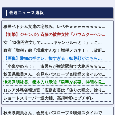
最速ニュース速報
移民ベトナム女達の宅飲み、レベチｗｗｗｗｗｗｗｗ...
【衝撃】ジャンポケ斉藤の被害女性「バウムクーヘン...
女「43億円注文して………キャンセルっと！」←こ...
政府「増税」敵「増税すんな！増税メガネ！」→政府...
【画像】愛知の半グレ、怖すぎる→御尊顔がこちら…
「小泉やめろ！」→市民らが横浜駅前で大絶叫ｗｗｗ...
秋田県職員さん、会見をバスローブ＆喫煙スタイルで...
滝沢秀明社長、熊本入り示唆「男手が必要。時間を見...
ロシア外務省報道官「広島市長は『偽りの呪文』繰り...
ショートスリーパー堀大輔、高須幹弥にブチギレ
秋田県職員さん、会見をバスローブ＆喫煙スタイルで...