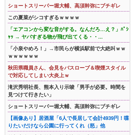
ショートスリーパー堀大輔、高須幹弥にブチギレ
この夏菜がシコすぎるｗｗｗｗ
「エアコンから変な音がする。なんだろ…え？」ﾊﾟｼ
ｬｯ → ヤバすぎる物が飛び出てくる・・...
「小泉やめろ！」→市民らが横浜駅前で大絶叫ｗｗ
ｗｗｗｗｗｗ
秋田県職員さん、会見をバスローブ＆喫煙スタイル
で対応してしまい大炎上ｗ
滝沢秀明社長、熊本入り示唆「男手が必要。時間を
見つけて行きたい」
ショートスリーパー堀大輔、高須幹弥にブチギレ
【画像あり】居酒屋「6人で長居して会計4939円！喋
りたいだけなら公園に行ってくれ（怒」他