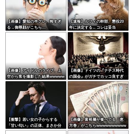
【画像】愛知の半グレ、怖すぎ
【速報】ルフィの幹部、懲役20
る→御尊顔がこちら…
年に決定する←コレは妥当
か？？？？？？？
【画像】アイドルのライブ、上
【画像】ドイツの『ナチス時代
空から客を撮影した結果wwwww
の国会』がガチでカッコ良すぎ
ww
るwwwwwww
【衝撃】若い女の子からする
【画像】富裕層が食べてる「恵
「甘い匂い」の正体、まさか分
方巻」がこちらwwwwwwwwww
からないDTなんておらんよな？
www