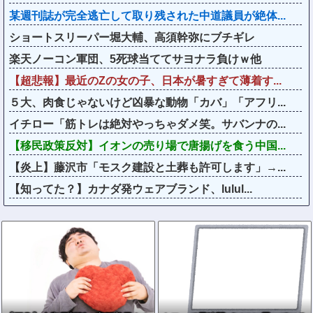
某週刊誌が完全逃亡して取り残された中道議員が絶体...
ショートスリーパー堀大輔、高須幹弥にブチギレ
楽天ノーコン軍団、5死球当ててサヨナラ負けｗ他
【超悲報】最近のZの女の子、日本が暑すぎて薄着す...
５大、肉食じゃないけど凶暴な動物「カバ」「アフリ...
イチロー「筋トレは絶対やっちゃダメ笑。サバンナの...
【移民政策反対】イオンの売り場で唐揚げを食う中国...
【炎上】藤沢市「モスク建設と土葬も許可します」→...
【知ってた？】カナダ発ウェアブランド、lulul...