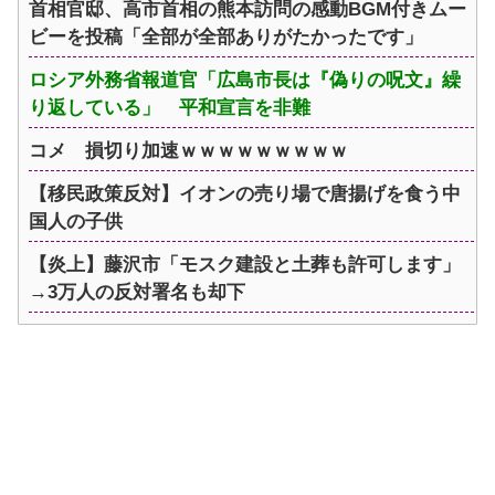
首相官邸、高市首相の熊本訪問の感動BGM付きムー
ビーを投稿「全部が全部ありがたかったです」
ロシア外務省報道官「広島市長は『偽りの呪文』繰
り返している」 平和宣言を非難
コメ 損切り加速ｗｗｗｗｗｗｗｗｗ
【移民政策反対】イオンの売り場で唐揚げを食う中
国人の子供
【炎上】藤沢市「モスク建設と土葬も許可します」
→3万人の反対署名も却下