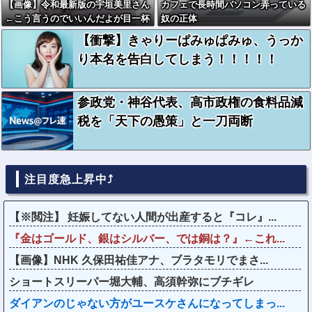
【画像】令和最新版の宇垣美里さん
カフェで長時間パソコン弄っている
←こう言うのでいいんだよが目一杯
奴の正体
詰まってると話題にw w w w w w
【衝撃】きゃりーぱみゅぱみゅ、うっか
w w w
り本名を告白してしまう！！！！！
参政党・神谷代表、高市政権の食料品減
税を「天下の愚策」と一刀両断
注目度急上昇中⤴
【※閲注】 妊娠してない人間が出産すると『コレ』...
『金はゴールド、銀はシルバー、では銅は？』←これ...
【画像】NHK 久保田祐佳アナ、ブラタモリでまさ...
ショートスリーパー堀大輔、高須幹弥にブチギレ
ダイアンのじゃない方がユースケさんになってしまっ...