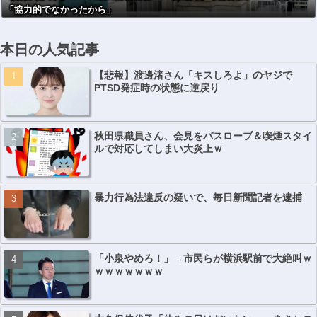
「協力的でなかったから」
本日の人気記事
【悲報】渡邊渚さん「キスしろよ」のヤジで
PTSD発症時の状態に逆戻り
秋田県職員さん、会見をバスローブ＆喫煙スタイ
ルで対応してしまい大炎上ｗ
暴力行為法違反の疑いで、毎日新聞記者を逮捕
「小泉やめろ！」→市民らが横浜駅前で大絶叫ｗ
ｗｗｗｗｗｗｗ