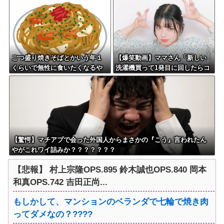
よな？w w w w w w w w w w w
ごつ盛り焼きそばとかいう年１
【爆笑動画】ママさん「新しい
くらいで無性に食いたくなるや
洗濯機買って1発目に回したらコ
つｗｗｗｗｗｗｗｗ
レw」←こwれwはw w w w w w
w w w w
【驚愕】マチアプで会った外国人からまさかの『こう』言われたん
やがこれワイ詰みか？？？？？？？
【悲報】 村上宗隆OPS.895 鈴木誠也OPS.840 岡本
和真OPS.742 吉田正尚...
もしかして、マンションのベランダで七輪で焼き肉
ってダメなの？????