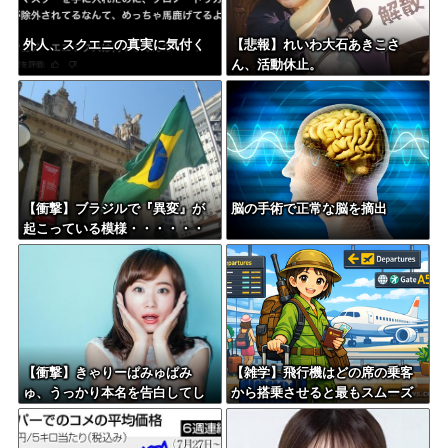
外人、スクエニの真実に気付く
【悲報】れいわ大石あきこさ
ん、活動休止。
【衝撃】ブラジルで『異変』が
脳の手術で正常な脳を摘出
起こっている模様・・・・・・
【衝撃】きゃりーぱみゅぱみ
【雑学】飛行機はどの席の乗客
ゅ、うっかり本名を告白してし
から搭乗させると最もスムーズ
まう！！！！！
に出発できるかのシミュレーシ
ョン動画