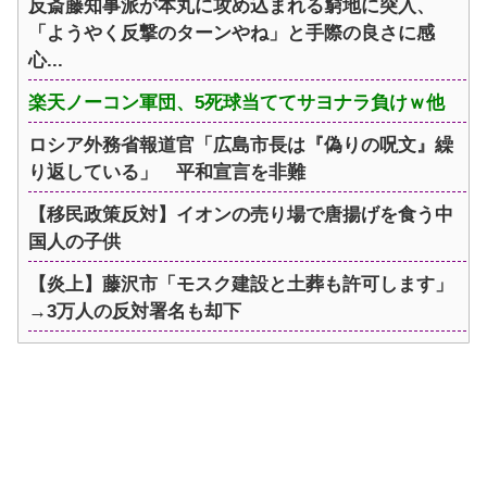
反斎藤知事派が本丸に攻め込まれる窮地に突入、
「ようやく反撃のターンやね」と手際の良さに感
心...
楽天ノーコン軍団、5死球当ててサヨナラ負けｗ他
ロシア外務省報道官「広島市長は『偽りの呪文』繰
り返している」 平和宣言を非難
【移民政策反対】イオンの売り場で唐揚げを食う中
国人の子供
【炎上】藤沢市「モスク建設と土葬も許可します」
→3万人の反対署名も却下