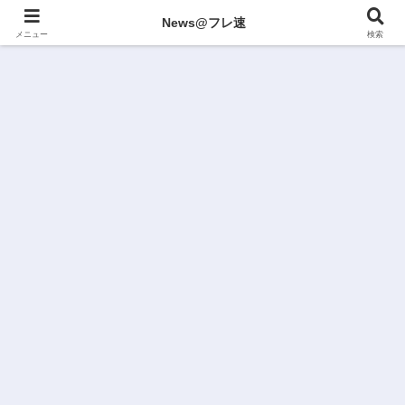
News@フレ速
メニュー
検索