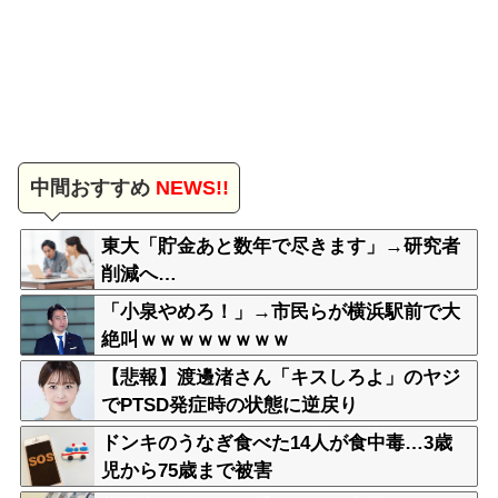
中間おすすめ
NEWS!!
東大「貯金あと数年で尽きます」→研究者
削減へ…
「小泉やめろ！」→市民らが横浜駅前で大
絶叫ｗｗｗｗｗｗｗｗ
【悲報】渡邊渚さん「キスしろよ」のヤジ
でPTSD発症時の状態に逆戻り
ドンキのうなぎ食べた14人が食中毒…3歳
児から75歳まで被害