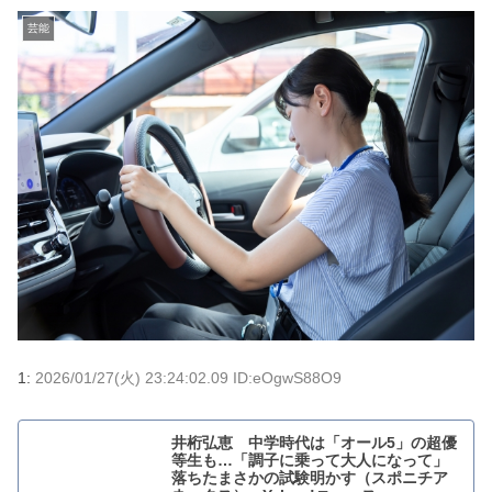
芸能
1:
2026/01/27(火) 23:24:02.09 ID:eOgwS88O9
井桁弘恵 中学時代は「オール5」の超優
等生も…「調子に乗って大人になって」
落ちたまさかの試験明かす（スポニチア