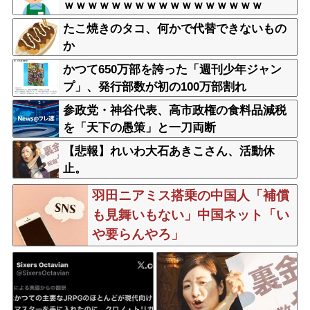
ｗｗｗｗｗｗｗｗｗｗｗｗｗｗｗｗｗ
たこ焼きのタコ、何かで代替できないもの
か
かつて650万部を誇った「週刊少年ジャン
プ」、発行部数が初の100万部割れ
参政党・神谷代表、高市政権の食料品減税
を「天下の愚策」と一刀両断
【悲報】れいわ大石あきこさん、活動休
止。
羽田ニアミス搭乗の中国人「補償
も見舞いもない」中国ネット「い
や要らんやろ」