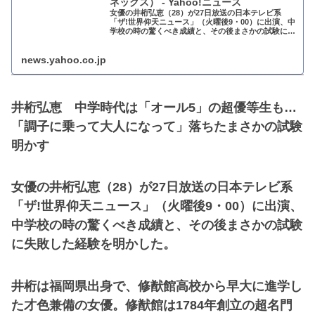
ネックス） - Yahoo!ニュース
女優の井桁弘恵（28）が27日放送の日本テレビ系
「ザ!世界仰天ニュース」（火曜後9・00）に出演、中
学校の時の驚くべき成績と、その後まさかの試験に失
敗した経験を明かした。 井桁は福岡県出身で、
news.yahoo.co.jp
井桁弘恵 中学時代は「オール5」の超優等生も…
「調子に乗って大人になって」落ちたまさかの試験
明かす
女優の井桁弘恵（28）が27日放送の日本テレビ系
「ザ!世界仰天ニュース」（火曜後9・00）に出演、
中学校の時の驚くべき成績と、その後まさかの試験
に失敗した経験を明かした。
井桁は福岡県出身で、修猷館高校から早大に進学し
た才色兼備の女優。修猷館は1784年創立の超名門