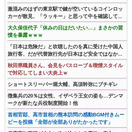
激混みのはずの東京駅で鍵が空いているコインロッ
カーが散見、「ラッキー」と思って中を確認して...
大久保佳代子「休みの日はだいたい…」まさかの習
慣を暴露ｗｗｗ
「日本は危険だ」と吹聴したのを真に受けた中国人
旅行客、だが代替旅行先が日本ほど安全ではなか...
秋田県職員さん、会見をバスローブ＆喫煙スタイル
で対応してしまい大炎上ｗ
ショートスリーパー堀大輔、高須幹弥にブチギレ
徴集兵の20％は女性、イザベラ王女の姿も…デンマ
ークが新たな兵役制度開始！他
首相官邸、高市首相の熊本訪問の感動BGM付きムー
ビーを投稿「全部が全部ありがたかったです」