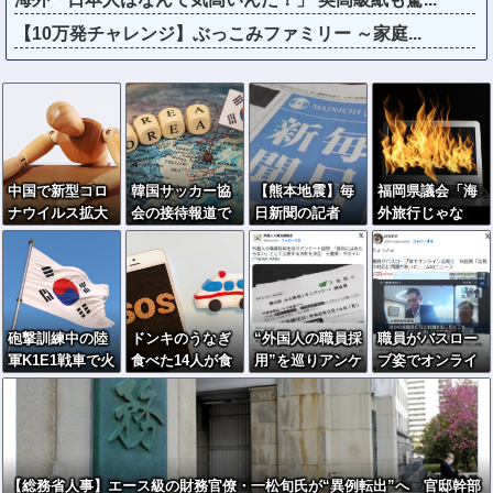
【10万発チャレンジ】ぶっこみファミリー ～家庭...
中国で新型コロ
韓国サッカー協
【熊本地震】毎
福岡県議会「海
ナウイルス拡大
会の接待報道で
日新聞の記者
外旅行じゃな
「治療薬販売制
「2002年も調べ
「死傷者の情報
い、海外活動
限指針」のせい
ろ」の声続出ｗ
を教えて！」 →
だ！」→視察費
で薬局で買えず
ｗｗ
企業「個人情報
2.65億円公開で
は控えます！」
再炎上ｗｗｗ
→ 記「年代は？
砲撃訓練中の陸
ドンキのうなぎ
“外国人の職員採
職員がバスロー
特定につながら
軍K1E1戦車で火
食べた14人が食
用”を巡りアンケ
ブ姿でオンライ
ないでしょ？教
災…韓国軍「人
中毒…3歳児から
ート設問 「差
ン会見に 秋田
えてよ？教えて
的被害なし」
75歳まで被害
別にはあたらな
県「会見の対応
よ？」
い」として公表
に問題があっ
する方針を決
た」
定 三重県
【総務省人事】エース級の財務官僚・一松旬氏が“異例転出”へ 官邸幹部