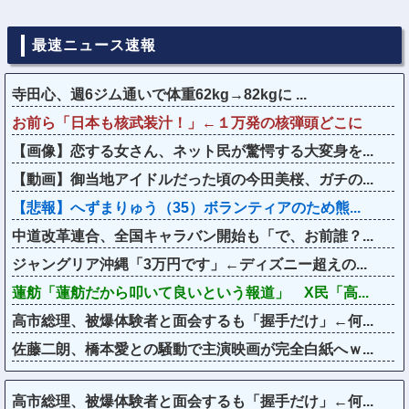
最速ニュース速報
寺田心、週6ジム通いで体重62kg→82kgに ...
お前ら「日本も核武装汁！」←１万発の核弾頭どこに
【画像】恋する女さん、ネット民が驚愕する大変身を...
【動画】御当地アイドルだった頃の今田美桜、ガチの...
【悲報】へずまりゅう（35）ボランティアのため熊...
中道改革連合、全国キャラバン開始も「で、お前誰？...
ジャングリア沖縄「3万円です」←ディズニー超えの...
蓮舫「蓮舫だから叩いて良いという報道」 X民「高...
高市総理、被爆体験者と面会するも「握手だけ」←何...
佐藤二朗、橋本愛との騒動で主演映画が完全白紙へｗ...
高市総理、被爆体験者と面会するも「握手だけ」←何...