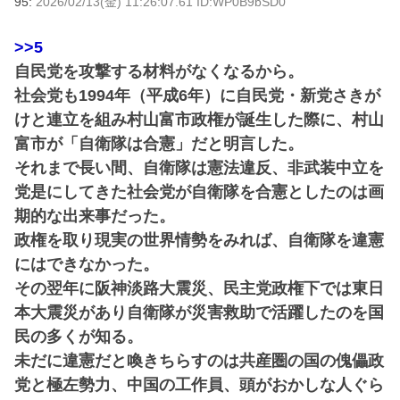
95:
2026/02/13(金) 11:26:07.61 ID:WP0B9bSD0
>>5
自民党を攻撃する材料がなくなるから。
社会党も1994年（平成6年）に自民党・新党さきが
けと連立を組み村山富市政権が誕生した際に、村山
富市が「自衛隊は合憲」だと明言した。
それまで長い間、自衛隊は憲法違反、非武装中立を
党是にしてきた社会党が自衛隊を合憲としたのは画
期的な出来事だった。
政権を取り現実の世界情勢をみれば、自衛隊を違憲
にはできなかった。
その翌年に阪神淡路大震災、民主党政権下では東日
本大震災があり自衛隊が災害救助で活躍したのを国
民の多くが知る。
未だに違憲だと喚きちらすのは共産圏の国の傀儡政
党と極左勢力、中国の工作員、頭がおかしな人ぐら