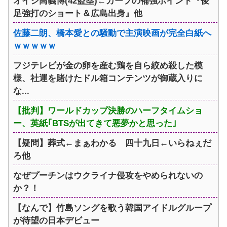
オイシ高義博(42盗塁)←カープの補強ポイント『俊
足強打のショート＆広島出身』他
佐藤二朗、橋本愛との騒動で主演映画が完全白紙へ
ｗｗｗｗｗ
フジテレビが金の卵を産む鶏を自ら絞め殺した模
様、社運を賭けたドル箱コンテンツが御蔵入りに
な...
【批判】ワールドカップ決勝のハーフタイムショ
ー、英紙｢BTSが出てきて悪夢かと思った｣
【疑問】葬式←まぁわかる 四十九日←いらねぇだ
ろ他
なぜプーチンはウクライナ侵攻をやめられないの
か？！
【なんで】竹島ソングを歌う韓国アイドルグループ
が待望の日本デビュー