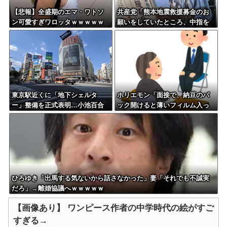
【悲報】全盛期のエマ・ワトソ
共産党「熊本地震救援募金のお
ン可愛すぎワロッタｗｗｗｗｗ
願いをしていたところ、中指を
ｗｗｗｗ
立てられました。嫌がらせ酷
い」
東京駅近くに「地下シェルタ
ホリエモン「面接で、納豆のパ
ー」整備を正式表明…小池百合
ック開けると薄いフィルム入っ
子知事「多くの方が滞在、施設
てるけどあれなんのためか教え
整備の効果高い」
てって聞くわけ」
ひろゆき「出馬する気ないから話さなかった」妻「それでも不誠実
だろ」→離婚協議へｗｗｗｗｗ
【画像あり】 ワンピース作者の中学時代の絵がすご
すぎる→