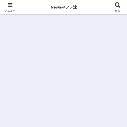
News@フレ速
メニュー
検索