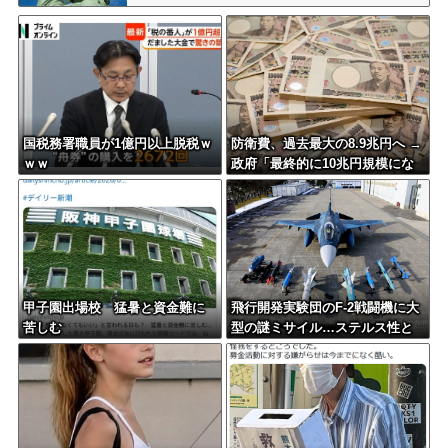
国税務署職員が1億円以上脱税ｗ
防衛費、過去最大の8.9兆円へ →
ｗｗ
政府「最終的に10兆円規模にな
る可能性」
甲子園出場校 猛暑と資金難に
飛行開発実験団のF-2戦闘機に大
苦しむ
型の謎ミサイル…ステルス性と
射程1000kmを誇る「最新鋭の空
母キラー」か？！