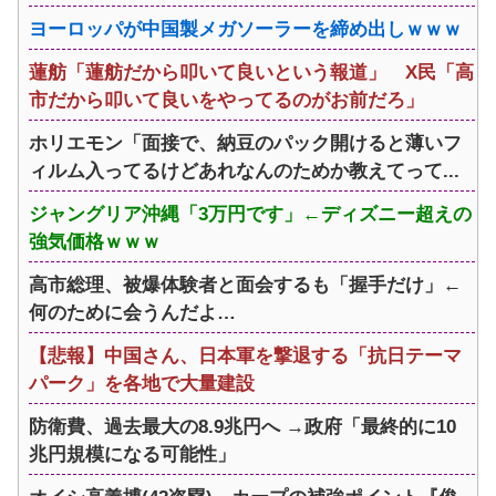
ヨーロッパが中国製メガソーラーを締め出しｗｗｗ
蓮舫「蓮舫だから叩いて良いという報道」 X民「高
市だから叩いて良いをやってるのがお前だろ」
ホリエモン「面接で、納豆のパック開けると薄いフ
ィルム入ってるけどあれなんのためか教えてって...
ジャングリア沖縄「3万円です」←ディズニー超えの
強気価格ｗｗｗ
高市総理、被爆体験者と面会するも「握手だけ」←
何のために会うんだよ…
【悲報】中国さん、日本軍を撃退する「抗日テーマ
パーク」を各地で大量建設
防衛費、過去最大の8.9兆円へ →政府「最終的に10
兆円規模になる可能性」