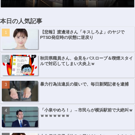
本日の人気記事
【悲報】渡邊渚さん「キスしろよ」のヤジで
PTSD発症時の状態に逆戻り
秋田県職員さん、会見をバスローブ＆喫煙スタイ
ルで対応してしまい大炎上ｗ
暴力行為法違反の疑いで、毎日新聞記者を逮捕
「小泉やめろ！」→市民らが横浜駅前で大絶叫ｗ
ｗｗｗｗｗｗｗ