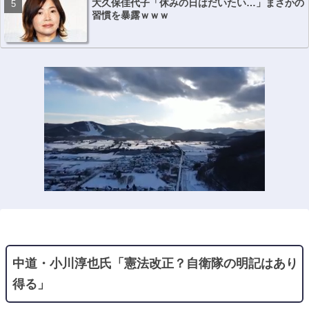
大久保佳代子「休みの日はだいたい…」まさかの
習慣を暴露ｗｗｗ
中道・小川淳也氏「憲法改正？自衛隊の明記はあり
得る」