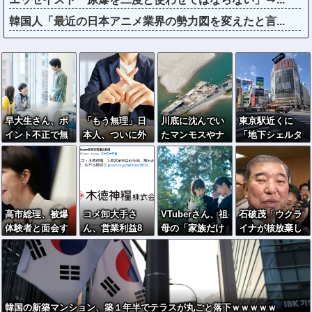
韓国人「最近の日本アニメ業界の勢力図を変えたと言...
早大生さん、ポ
「もう無理」日
川底に沈んでい
東京駅近くに
イント不正で無
本人、ついに外
たマンモスやナ
「地下シェルタ
銭飲食ｗｗｗ大
国人受け入れ拒
チス軍艦など露
ー」整備を正式
学が異例の警告
否へ…
出、熱波でドナ
表明…小池百合
へ
ウ川が歴史的渇
子知事「多くの
水！
方が滞在、施設
整備の効果高
高市総理、被爆
コメ卸大手さ
VTuberさん、祖
石破茂「ウクラ
い」
体験者と面会す
ん、営業利益8
母の「家族だけ
イナが核放棄し
るも「握手だ
3％減 高値で買
の一日葬」をし
なければロシア
け」←何のため
い込んだ米が売
た結果ｗｗｗｗ
侵攻しなかっ
に会うんだよ…
れず「損切り祭
ｗｗｗ
た」
り」開幕へ
韓国の新築マンション、築１年半でテラスが丸ごと落下ｗｗｗｗｗ