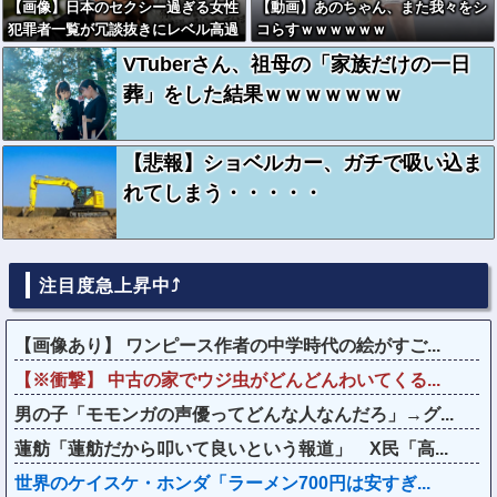
【画像】日本のセクシー過ぎる女性
【動画】あのちゃん、また我々をシ
犯罪者一覧が冗談抜きにレベル高過
コらすｗｗｗｗｗｗ
ぎる件w w w w w w w w w
VTuberさん、祖母の「家族だけの一日
葬」をした結果ｗｗｗｗｗｗｗ
【悲報】ショベルカー、ガチで吸い込ま
れてしまう・・・・・
注目度急上昇中⤴
【画像あり】 ワンピース作者の中学時代の絵がすご...
【※衝撃】 中古の家でウジ虫がどんどんわいてくる...
男の子「モモンガの声優ってどんな人なんだろ」→グ...
蓮舫「蓮舫だから叩いて良いという報道」 X民「高...
世界のケイスケ・ホンダ「ラーメン700円は安すぎ...