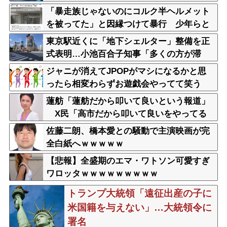
「暴走族じゃないのにコルク半ヘルメット
を被ってた」と因縁つけて暴行 少年らと
父親(37)逮捕
東京駅近くに「地下シェルター」整備を正
式表明…小池百合子知事「多くの方が滞
在、施設整備の効果高い」
ジャニが消えてJPOPがマシになるかと思
ったら相変わらずお遊戯会やってて笑う
蓮舫「蓮舫だから叩いて良いという報道」
X民「高市だから叩いて良いをやってる
のがお前だろ」
佐藤二朗、橋本愛との騒動で主演映画が完
全白紙へｗｗｗｗｗ
【悲報】全盛期のエマ・ワトソン可愛すぎ
ワロッタｗｗｗｗｗｗｗｗｗ
トランプ大統領「遠征出産の子に
米国籍を与えない」…大統領令に
署名