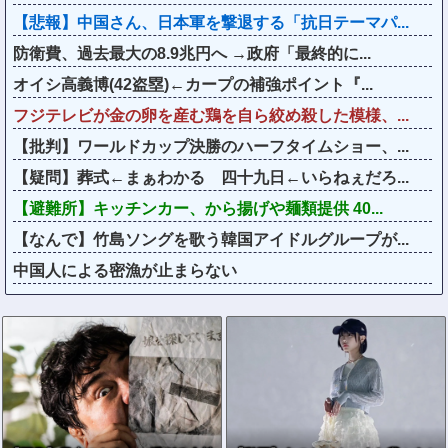
【悲報】中国さん、日本軍を撃退する「抗日テーマパ...
防衛費、過去最大の8.9兆円へ →政府「最終的に...
オイシ高義博(42盗塁)←カープの補強ポイント『...
フジテレビが金の卵を産む鶏を自ら絞め殺した模様、...
【批判】ワールドカップ決勝のハーフタイムショー、...
【疑問】葬式←まぁわかる 四十九日←いらねぇだろ...
【避難所】キッチンカー、から揚げや麺類提供 40...
【なんで】竹島ソングを歌う韓国アイドルグループが...
中国人による密漁が止まらない