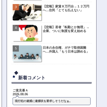
【悲報】家賃８万円台→１２万円
へ…住民「とても払えない」
【悲報】若者「転勤とか無理」→
企業、ついに制度を変え始める
日本の永住権、ガチで取得困難
へ…外国人「もう日本は諦める」
新着コメント
ご意見番Ａ
2026.08.06
現行犯の逮捕に逮捕状を要求しそうだなぁ。