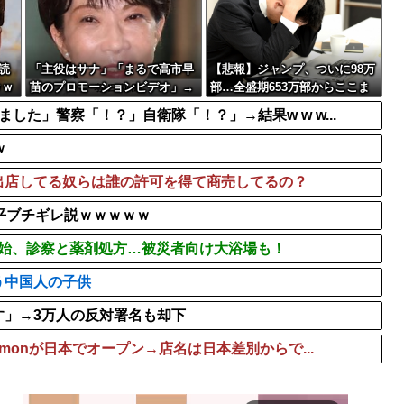
ｗｗ
【動画】アメリカ人なら絶
ならない犯罪を警察官...
道の駅に野菜や果物出荷し
【動画】グラドル山田あい
の読
「主役はサナ」「まるで高市早
【悲報】ジャンプ、ついに98万
ｗｗ
苗のプロモーションビデオ」→
部…全盛期653万部からここま
BGM付き被災地視察動画に批判
で落ちる
た」警察「！？」自衛隊「！？」→結果w w w...
殺到
ｗ
出店してる奴らは誰の許可を得て商売してるの？
近平ブチギレ説ｗｗｗｗｗ
開始、診察と薬剤処方…被災者向け大浴場も！
う中国人の子供
す」→3万人の反対署名も却下
emonが日本でオープン→店名は日本差別からで...