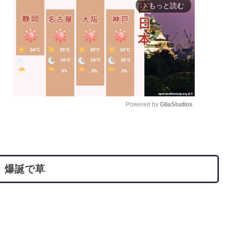
もっと読む
arrow_forward_ios
Powered by 
GliaStudios
M
u
t
」爆誕で草
e