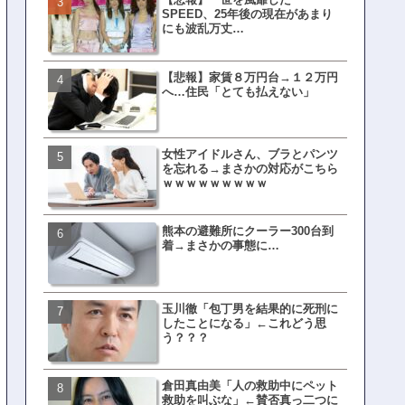
SPEED、25年後の現在があまり
界ピリつくｗｗｗ
にも波乱万丈…
【悲報】家賃８万円台→１２万円
文春、沖縄問題の"触れては
へ…住民「とても払えない」
ない話"を暴露してしまうｗ
ｗｗｗｗｗ
女性アイドルさん、ブラとパンツ
ランサムウェア攻撃を受け
を忘れる→まさかの対応がこちら
レイ、わずか10日で復旧し
ｗｗｗｗｗｗｗｗｗ
がこちら
熊本の避難所にクーラー300台到
福岡テレビ局にとんでもな
着→まさかの事態に…
アナが入社してしまうｗｗ
玉川徹「包丁男を結果的に死刑に
【衝撃】三笘が事故った時
したことになる」←これどう思
てた車ってさ…←これw w w 
う？？？
w w w w
倉田真由美「人の救助中にペット
有吉「うまくても絶対に行
救助を叫ぶな」←賛否真っ二つに
ない店」がこちら…ネット