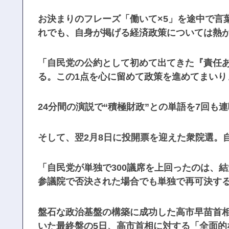
お決まりのフレーズ「働いて×5」を途中で言
れでも、自身が掲げる経済政策については熱
「自民党の公約として初めて出てきた『責任
る。この1点を心に留めて政策を進めてまいり
24分間の演説で“積極財政”との単語を7回も
そして、翌2月8日に投開票を迎えた衆院選。
「自民党が単独で300議席を上回ったのは、
参議院で否決された場合でも単独で再可決す
盤石な政治基盤の構築に成功した高市早苗首相
いた最終盤の5日、高市首相に対する「全面的