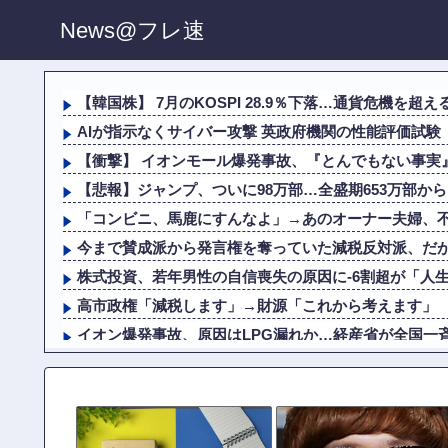
News@フレ速
【韓国株】 7月のKOSPI 28.9％下落…通貨危機を超える
AIが指示なくサイバー攻撃 英政府機関の性能評価試験
【衝撃】 イオンモール爆発事故、『とんでもない事実』
【悲報】ジャンプ、ついに98万部…全盛期653万部か
「コンビニ、馬鹿にすんなよ」→あのオーナー夫婦、
今まで賛成派から発言権を奪っていた減税反対派、だが全
株式投資、若年男性の自信喪失の原因に-6割超が「人
高市政権「減税します」→財源「これから考えます」
イオン爆発事故、原因はLPG漏れか…経産省が全国一
株式投資、若年男性の自信喪失の原因に-6割超が「人
「ジャニーさんとつかこうへい氏は同じ」少年隊・錦織一
【衝撃】 NHK、ようやく気づくｗｗｗｗｗｗｗｗｗ