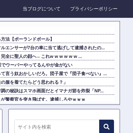
当ブログについて
プライバシーポリシー
る方法【ポーランドボール】
ルエンサーが7台の車に当て逃げして逮捕されたの...
聖人の顔へ←これw w w w w w ...
業でウーバーやってるんやが金がない
て言う奴おかしいだろ。団子屋で『団子食べない』...
性の服を着てたらどう思われる？」
調の秘訣はスマホ画面だとイマナガ節を炸裂「NP...
人が警察官を突き飛ばす。逮捕しろやｗｗｗ
落雷で選手1人が死亡、12人が負傷した事故。
る100メートルJKのお尻をモロ映し