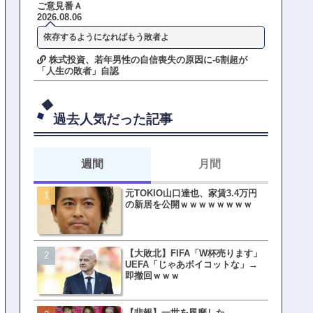
ご意見番Ａ
2026.08.06
依存するようになればもう敗者よ
株式投資、若年男性の自信喪失の原因に-6割超が
「人生の敗者」自認
過去人気だった記事
週間
月間
元TOKIO山口達也、家賃3.4万円
【悲報】東京着く前にHP尽
の新居を公開ｗｗｗｗｗｗｗｗ
方民ｗｗｗ移動だけで瀕死
【大敗北】FIFA「W杯売ります」
【ファーw】水着女子さん「
UEFA「じゃあボイコットな」→
オッサン盗撮してる…通報
即撤回ｗｗｗ
ゃ！」→結果まさかの事態
てしまうw w w w w w w w 
【悲報】一世を風靡した
皇族確保策、天皇陛下の一