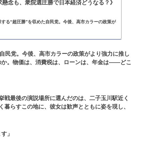
求懸念も、衆院選圧勝で日本経済どうなる？》
保する“超圧勝”を収めた自民党。今後、高市カラーの政策が
れる。その時、日本経済に何が起きるのか。物価は、消費
は――どこよりも早く徹底検証…
めた自民党。今後、高市カラーの政策がより強力に推し
のか。物価は、消費税は、ローンは、年金は――どこ
選挙戦最後の演説場所に選んだのは、二子玉川駅近く
多く暮らすこの地に、彼女は歓声とともに姿を現し、
ます」