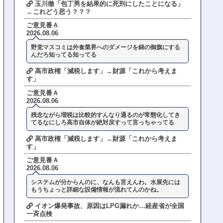
玉川徹「包丁男を結果的に死刑にしたことになる」
←これどう思う？？？
ご意見番Ａ
2026.08.06
野党マスコミは外食業界へのダメージを錦の御旗にする
んだろ知ってる知ってる
高市政権「減税します」→財源「これから考えま
す」
ご意見番Ａ
2026.08.06
残念ながら増税は比較的すんなり通るのが常態化してき
てるなにしろ高市自体が絶対戻すって言っちゃってる
高市政権「減税します」→財源「これから考えま
す」
ご意見番Ａ
2026.08.06
システムが分からんのに、なんも言えんわ。水展先には
もうちょっと詳細な設備情報が流れてんのかね。
イオン爆発事故、原因はLPG漏れか…経産省が全国
一斉点検