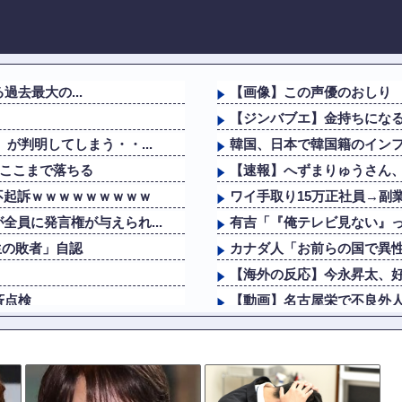
過去最大の...
【画像】この声優のおしり
【ジンバブエ】金持ちにな
が判明してしまう・・...
韓国、日本で韓国籍のインフ
らここまで落ちる
【速報】へずまりゅうさん、完全に
不起訴ｗｗｗｗｗｗｗｗｗ
ワイ手取り15万正社員→副
員に発言権が与えられ...
有吉「『俺テレビ見ない』っ
生の敗者」自認
カナダ人「お前らの国で異
【海外の反応】今永昇太、好
斉点検
【動画】名古屋栄で不良外
生の敗者」自認
【動画】サッカーの試合中の
清が明かすレジェンド...
充電ケーブルってさ他
【画像】NHKさん、可愛すぎ