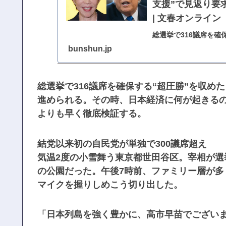
支援”で見返り要
| 文春オンライン
総選挙で316議席を確
より強力に推し進めら
bunshun.jp
税は、ローンは、年金
総選挙で316議席を確保する“超圧勝”を収
進められる。その時、日本経済に何が起きる
よりも早く徹底検証する。
結党以来初の自民党が単独で300議席超え
気温2度の小雪舞う東京都世田谷区。宰相が
の公園だった。午後7時前、ファミリー層が
マイクを握りしめこう切り出した。
「日本列島を強く豊かに、高市早苗でござい