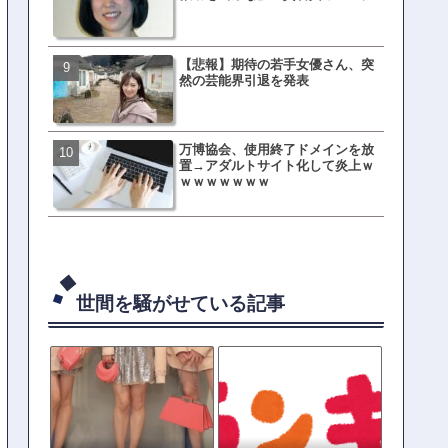
ｗｗｗｗｗｗｗｗ
【悲報】期待の若手女優さん、突
母親「息子の借りた本が心
然の芸能界引退を発表
真をSNS投稿→司書らから
の指摘殺到
万博協会、使用終了ドメインを放
元TOKIO山口達也、家賃3.4
置→アダルトサイト化して炎上ｗ
の新居を公開ｗｗｗｗｗｗ
ｗｗｗｗｗｗｗ
世間を騒がせている記事