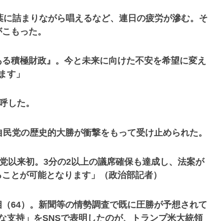
葉に詰まりながら唱えるなど、連日の疲労が滲む。そ
がこもった。
ある積極財政』。今と未来に向けた不安を希望に変え
ます」
連呼した。
自民党の歴史的大勝が衝撃をもって受け止められた。
結党以来初。3分の2以上の議席確保も達成し、法案が
ることが可能となります」（政治部記者）
（64）。新聞等の情勢調査で既に圧勝が予想されて
な支持」をSNSで表明したのが、トランプ米大統領