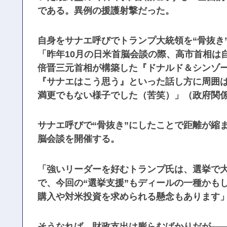
である。異例の援護射撃だった。
自身をサナエ呼びでトランプ大統領を“骨抜き
「昨年10月の日米首脳会談の際、高市首相は
倍晋三元首相が構築した『ドナルド＆シンゾ
『サナエはこう思う』といった話し方に周囲
満更でもない様子でした（苦笑）」（政府関
サナエ呼びで“骨抜き”にしたことで距離が縮
脳会談を開催する。
「強いリーダーを好むトランプ氏は、選挙で
で、今回の“選挙支援”もディールの一種かも
購入や対米投資を求められる懸念もあります
そうなれば、財政支出は膨らむばかりだが―