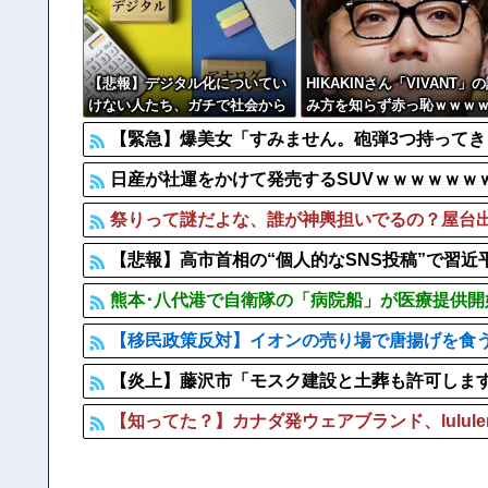
【画像】 日産が社運をかけて発売するSUVｗｗｗｗｗ
玉川徹氏、包丁男に発砲した警官の行動について「死刑に
【悲報】デジタル化についてい
HIKAKINさん「VIVANT」
けない人たち、ガチで社会から
み方を知らず赤っ恥ｗｗｗ
取り残され始める
ｗｗ
【緊急】爆美女「すみません。砲弾3つ持ってきまし
日産が社運をかけて発売するSUVｗｗｗｗｗｗ
祭りって謎だよな、誰が神輿担いでるの？屋台
【悲報】高市首相の“個人的なSNS投稿”で習
熊本･八代港で自衛隊の「病院船」が医療提供
【移民政策反対】イオンの売り場で唐揚げを食
【炎上】藤沢市「モスク建設と土葬も許可しま
【知ってた？】カナダ発ウェアブランド、lulul