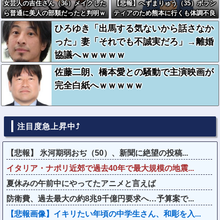
女芸人の吉住さん（36）メイクした
【悲報】へずまりゅう（35）ボラン
ら普通に美人の部類だったと判明ｗ
ティアのため熊本に行くも体調不良
ｗｗｗｗｗｗｗｗ
で病院に行く
ひろゆき「出馬する気ないから話さなか
った」妻「それでも不誠実だろ」→離婚
協議へｗｗｗｗｗ
佐藤二朗、橋本愛との騒動で主演映画が
完全白紙へｗｗｗｗｗ
注目度急上昇中⤴
【悲報】 氷河期弱おぢ（50）、新聞に絶望の投稿...
イタリア・ナポリ近郊で過去40年で最大規模の地震...
夏休みの午前中にやってたアニメと言えば
防衛費、過去最大の約8兆9千億円要求へ…予算案で...
【悲報画像】イキリたい年頃の中学生さん、和彫を入...