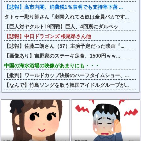
【悲報】高市内閣、消費税1％表明でも支持率下落 ...
タトゥー彫り師さん「刺青入れてる奴は全員バカです...
【巨人対ヤクルト19回戦】巨人、4回裏にダルベッ...
【悲報】中日ドラゴンズ 根尾昂さん他
【悲報】佐藤二朗さん（57）主演予定だった映画『...
【画像あり】吉野家のステーキ定食、1500円ｗｗ...
中国の海水浴場の映像があまりにも・・・
【批判】ワールドカップ決勝のハーフタイムショー、...
【なんで】竹島ソングを歌う韓国アイドルグループが...