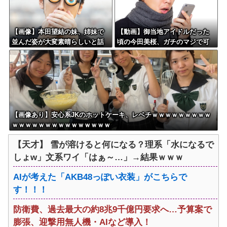
【画像】本田望結の妹、姉妹で
【動画】御当地アイドルだった
並んだ姿が大変素晴らしいと話
頃の今田美桜、ガチのマジで可
題にw w w w w w w
愛くてワイらをびびらせまくっ
てしまうw w w w w w w w
【画像あり】安心系JKのホットケーキ、レベチｗｗｗｗｗｗｗｗｗ
ｗｗｗｗｗｗｗｗｗｗｗｗｗｗｗ
【天才】 雪が溶けると何になる？理系「水になるで
しょw」文系ワイ「はぁ～…」→結果ｗｗｗ
AIが考えた「AKB48っぽい衣装」がこちらで
す！！！
防衛費、過去最大の約8兆9千億円要求へ…予算案で
膨張、迎撃用無人機・AIなど導入！