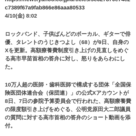
c7389f67a9fab866e86aaa80533
4/10(金) 8:02
ロックバンド、子供ばんどのボーカル、ギターで俳
優、タレントのうじきつよし（68）が9日、自身の
Xを更新。高額療養費制度引き上げの見直しをめぐ
る高市早苗首相の答弁に対し、怒りをあらわにし
た。
10万人超の医師・歯科医師で構成する団体「全国保
険医団体連合会（保団連）」の公式Xアカウントが
8日、7日の参院予算委員会で行われた、高額療養費
の限度額引き上げをめぐる、公明党原田大二郎議員
の質問に対する高市首相の答弁のショート動画を添
付。