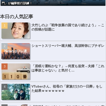
門」が編隊航行訓練！
本日の人気記事
大竹しのぶ「戦争放棄の国であり続けよう」←こ
の投稿が話題に
ショートスリーパー堀大輔、高須幹弥にブチギレ
「居眠り運転かな？」→何度も追突→夫婦「これ
は事故じゃない」と気付く…
VTuberさん、祖母の「家族だけの一日葬」をし
た結果ｗｗｗｗｗｗｗ