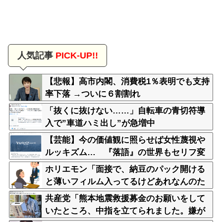
人気記事
PICK-UP!!
【悲報】高市内閣、消費税1％表明でも支持
率下落 →ついに６割割れ
「抜くに抜けない……」自転車の青切符導
入で”車道ハミ出し”が急増中
【芸能】今の価値観に照らせば女性蔑視や
ルッキズム… 『落語』の世界もセリフ変
更や改作、現代にふさわしい表現模索の動
ホリエモン「面接で、納豆のパック開ける
き
と薄いフィルム入ってるけどあれなんのた
めか教えてって聞くわけ」
共産党「熊本地震救援募金のお願いをして
いたところ、中指を立てられました。嫌が