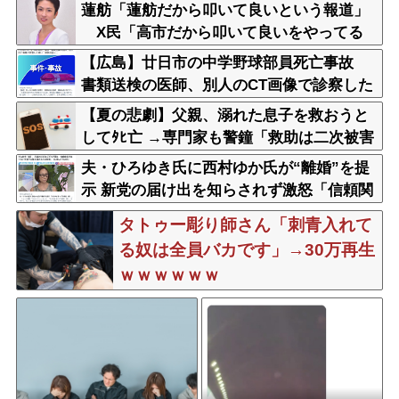
らせ酷い」
蓮舫「蓮舫だから叩いて良いという報道」
X民「高市だから叩いて良いをやってる
のがお前だろ」
【広島】廿日市の中学野球部員死亡事故
書類送検の医師、別人のCT画像で診察した
疑い 頭部出血に気づかなかった可能性
【夏の悲劇】父親、溺れた息子を救おうと
してﾀﾋ亡 →専門家も警鐘「救助は二次被害
が多い」
夫・ひろゆき氏に西村ゆか氏が“離婚”を提
示 新党の届け出を知らされず激怒「信頼関
係が保てず夫婦を続けるのは無理」
タトゥー彫り師さん「刺青入れて
る奴は全員バカです」→30万再生
ｗｗｗｗｗｗ