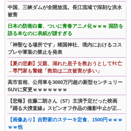
中国、三峡ダムが全開放流。長江流域で深刻な洪水
被害
日本の防衛白書、ついに青春アニメ化ｗｗｗ 国防を
語る本なのに表紙が謎すぎる
「神聖なる場所です」靖国神社、境内におけるコス
プレや軍装の禁止を発表
【夏の悲劇】父親、溺れた息子を救おうとしてﾀﾋ亡
→専門家も警鐘「救助は二次被害が多い」
高市首相、公用車を3000万円超の新型センチュリー
SUVに変更ｗｗｗｗｗｗｗ
【悲報】佐藤二朗さん（57）主演予定だった映画
『踊る大捜査線』スピンオフ作品の撮影中止が正...
【画像あり】吉野家のステーキ定食、1500円ｗｗｗ
ｗｗ他