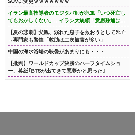
SUVに変更ｗｗｗｗｗｗｗ
イラン最高指導者のモジタバ師が危篤「いつ死亡し
てもおかしくない」…イラン大統領「意思疎通は...
【夏の悲劇】父親、溺れた息子を救おうとしてﾀﾋ亡
→専門家も警鐘「救助は二次被害が多い」
中国の海水浴場の映像があまりにも・・・
【批判】ワールドカップ決勝のハーフタイムショ
ー、英紙｢BTSが出てきて悪夢かと思った｣