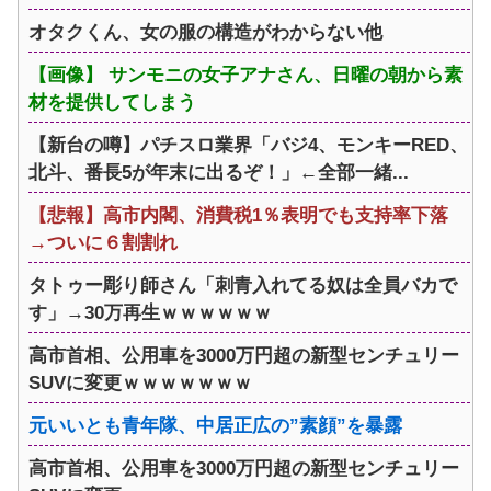
オタクくん、女の服の構造がわからない他
【画像】 サンモニの女子アナさん、日曜の朝から素
材を提供してしまう
【新台の噂】パチスロ業界「バジ4、モンキーRED、
北斗、番長5が年末に出るぞ！」←全部一緒...
【悲報】高市内閣、消費税1％表明でも支持率下落
→ついに６割割れ
タトゥー彫り師さん「刺青入れてる奴は全員バカで
す」→30万再生ｗｗｗｗｗｗ
高市首相、公用車を3000万円超の新型センチュリー
SUVに変更ｗｗｗｗｗｗｗ
元いいとも青年隊、中居正広の”素顔”を暴露
高市首相、公用車を3000万円超の新型センチュリー