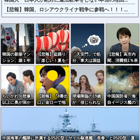
【悲報】韓国、ロシアウクライナ戦争に参戦へ！！！...
韓国の新築マン
【悲報】盆踊り
「天安門」で処
【悲報】高市内
ション、築１年
「楽しい！夏を
分、東大は国益
閣、消費税1％表
半でテラスが丸
感じる！」→近
第一で運営を
明でも支持率下
ごと落下ｗｗｗ
隣住民「うるさ
落 →ついに６割
ｗｗ
い」→開催場所
割れ
半減
ちいかわ、想像
【朗報】『8番出
球場降臨の19歳
中国国防省、海
以上に奥が深か
口』金ローで地
が「信じられな
自イージス艦の
ったｗｗｗ「喋
上波初放送ｗｗ
いくらい可愛
トマホーク実射
る奴」と「喋ら
ｗｗｗｗｗｗｗ
い」→美スタイ
試験を批判「国
ない奴」で人格
ｗｗｗｗ
ルに騒然「グラ
際社会は新型軍
に差がある模様
ブよりお顔が小
国主義を団結し
さい」
て阻止を」！
中国海軍の艦隊に所属する052C型ミサイル駆逐艦「長春」と052D型「厦