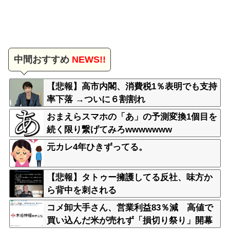
中間おすすめ
NEWS!!
【悲報】高市内閣、消費税1％表明でも支持
率下落 →ついに６割割れ
おまえらスマホの「あ」の予測変換1個目を
続く限り繋げてみろwwwwwww
元カレ4年ひきずってる。
【悲報】タトゥー擁護してる反社、味方か
ら背中を刺される
コメ卸大手さん、営業利益83％減 高値で
買い込んだ米が売れず「損切り祭り」開幕