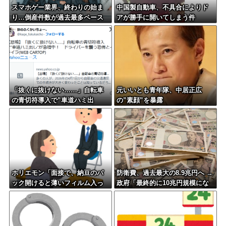
スマホゲー業界、終わりの始ま
中国製自動車、不具合によりド
り…倒産件数が過去最多ペース
アが勝手に開いてしまう件
「数億円かけても爆ﾀﾋ」
「抜くに抜けない……」自転車
元いいとも青年隊、中居正広
の青切符導入で”車道ハミ出
の”素顔”を暴露
し”が急増中
ホリエモン「面接で、納豆のパ
防衛費、過去最大の8.9兆円へ →
ック開けると薄いフィルム入っ
政府「最終的に10兆円規模にな
てるけどあれなんのためか教え
る可能性」
てって聞くわけ」