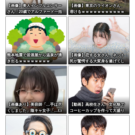
【画像】美人インフルエンサー
【画像】東京のライオンさん、
さん「20歳でアルファード一括
溶けるｗｗｗｗｗｗｗｗｗｗｗ
で買えちゃう私って素敵」←こ
ｗｗｗｗｗｗｗｗｗｗｗ
れってガチなん？それともネタ
なん？w w w w w w w w w
熊本地震で居酒屋から温泉が湧
【画像】恋する女さん、ネット
き出るｗｗｗｗｗｗｗｗ
民が驚愕する大変身を遂げてし
まう←コレは凄過ぎるw w w w
w w w w
【画像あり】美容師「…手は尽
【動画】高校生さん、文化祭で
くしました」陰キャ女子「…ﾋｭ
コーヒーカップを作って大盛り
ｯ」→結果・・・
あがり←なんかどっかで見たこ
とあると話題に