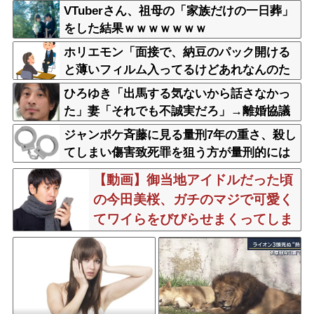
へ
VTuberさん、祖母の「家族だけの一日葬」
をした結果ｗｗｗｗｗｗｗ
ホリエモン「面接で、納豆のパック開ける
と薄いフィルム入ってるけどあれなんのた
めか教えてって聞くわけ」
ひろゆき「出馬する気ないから話さなかっ
た」妻「それでも不誠実だろ」→離婚協議
へｗｗｗｗｗ
ジャンポケ斉藤に見る量刑7年の重さ、殺し
てしまい傷害致死罪を狙う方が量刑的には
軽いと話題
【動画】御当地アイドルだった頃
の今田美桜、ガチのマジで可愛く
てワイらをびびらせまくってしま
うw w w w w w w w