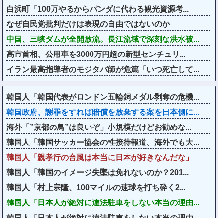
白浜町「100万やるからパンダに代わる観光資源考...
なぜ自民党批判だけは表現の自由ではないのか
中国、三峡ダムが全開放流。長江流域で深刻な洪水被...
高市首相、公用車を3000万円超の新型センチュリ...
イラン最高指導者のモジタバ師が危篤「いつ死亡して...
韓国人「韓国代表がロンドン五輪銅メダル剥奪の危機...
韓国政府、謝罪をすれば賠償を放棄する案を日本側に...
海外「”京都の鳥”は良いぞ」小規模だけどお勧めな...
韓国人「韓国サッカー協会の性接待報道、海外でも大...
韓国人「親孝行の台風は本当に日本が好きなんだな」
韓国人「韓国のイメージ失墜は免れないのか？201...
韓国人「村上宗隆、100マイルの速球を打ち砕く2...
韓国人「日本人が絶対に違法駐車をしない本当の理由...
韓国人「日本人が絶対に違法駐車をしない本当の理由...