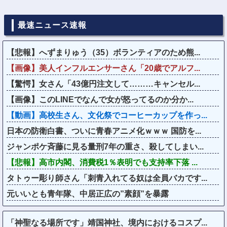
最速ニュース速報
【悲報】へずまりゅう（35）ボランティアのため熊...
【画像】美人インフルエンサーさん「20歳でアルフ...
【驚愕】女さん「43億円注文して………キャンセル...
【画像】このLINEでなんで女が怒ってるのか分か...
【動画】高校生さん、文化祭でコーヒーカップを作っ...
日本の防衛白書、ついに青春アニメ化ｗｗｗ 国防を...
ジャンポケ斉藤に見る量刑7年の重さ、殺してしまい...
【悲報】高市内閣、消費税1％表明でも支持率下落 ...
タトゥー彫り師さん「刺青入れてる奴は全員バカです...
元いいとも青年隊、中居正広の”素顔”を暴露
「神聖なる場所です」靖国神社、境内におけるコスプ...