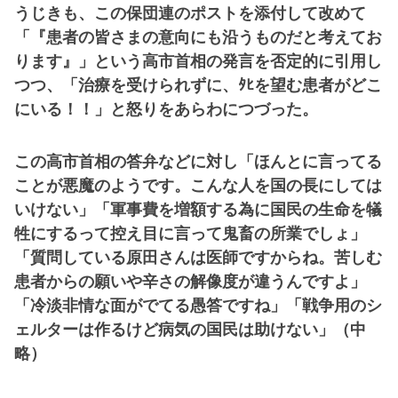
うじきも、この保団連のポストを添付して改めて
「『患者の皆さまの意向にも沿うものだと考えてお
ります』」という高市首相の発言を否定的に引用し
つつ、「治療を受けられずに、ﾀﾋを望む患者がどこ
にいる！！」と怒りをあらわにつづった。
この高市首相の答弁などに対し「ほんとに言ってる
ことが悪魔のようです。こんな人を国の長にしては
いけない」「軍事費を増額する為に国民の生命を犠
牲にするって控え目に言って鬼畜の所業でしょ」
「質問している原田さんは医師ですからね。苦しむ
患者からの願いや辛さの解像度が違うんですよ」
「冷淡非情な面がでてる愚答ですね」「戦争用のシ
ェルターは作るけど病気の国民は助けない」（中
略）