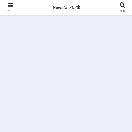
News@フレ速
メニュー
検索