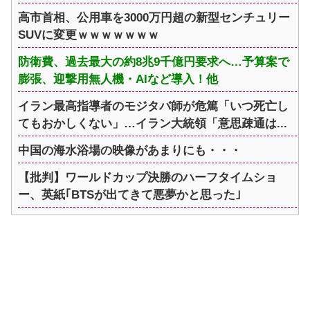
高市首相、公用車を3000万円超の新型センチュリー
SUVに変更ｗｗｗｗｗｗｗ
防衛費、過去最大の約8兆9千億円要求へ…予算案で
膨張、迎撃用無人機・AIなど導入！他
イラン最高指導者のモジタバ師が危篤「いつ死亡し
てもおかしくない」…イラン大統領「意思疎通は...
中国の海水浴場の映像があまりにも・・・
【批判】ワールドカップ決勝のハーフタイムショ
ー、英紙｢BTSが出てきて悪夢かと思った｣