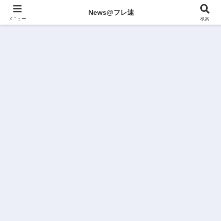
News@フレ速
メニュー
検索