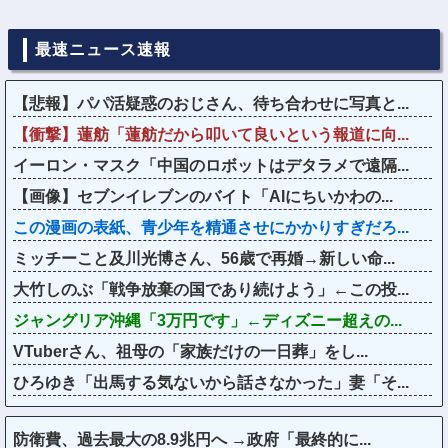
最速ニュース速報
【悲報】パパ活疑惑のおじさん、待ち合わせに写真と...
【衝撃】蓮舫「蓮舫だから叩いて良いという報道に向...
イーロン・マスク「中国のロボットはデタラメで遠隔...
【画像】セブンイレブンのバイト「AIにちいかわの...
この漫画の表紙、青少年を精通させにかかりすぎだろ...
ミッチーこと及川光博さん、56歳で再婚→新しい命...
大竹しのぶ「戦争放棄の国であり続けよう」←この投...
ジャングリア沖縄「3万円です」←ディズニー超えの...
VTuberさん、祖母の「家族だけの一日葬」をし...
ひろゆき「出馬する気ないから話さなかった」妻「そ...
防衛費、過去最大の8.9兆円へ →政府「最終的に...