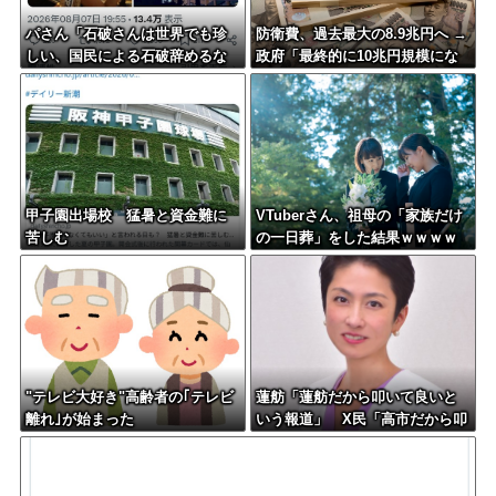
パさん「石破さんは世界でも珍
防衛費、過去最大の8.9兆円へ →
しい、国民による石破辞めるな
政府「最終的に10兆円規模にな
デモが自然発生した総理大臣で
る可能性」
す」
甲子園出場校 猛暑と資金難に
VTuberさん、祖母の「家族だけ
苦しむ
の一日葬」をした結果ｗｗｗｗ
ｗｗｗ
"テレビ大好き"高齢者の｢テレビ
蓮舫「蓮舫だから叩いて良いと
離れ｣が始まった
いう報道」 X民「高市だから叩
いて良いをやってるのがお前だ
ろ」