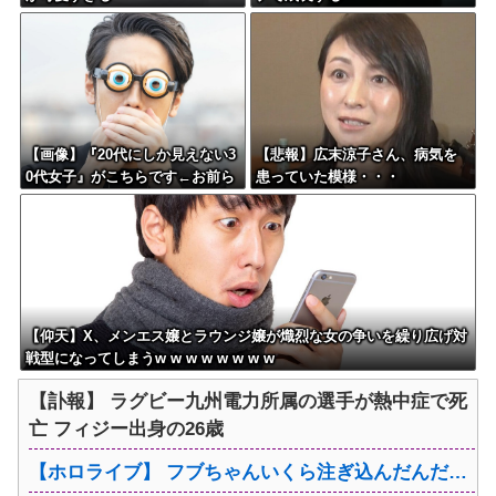
【画像】『20代にしか見えない3
【悲報】広末涼子さん、病気を
0代女子』がこちらです←お前ら
患っていた模様・・・
から見てどう？？？？？？？
【仰天】X、メンエス嬢とラウンジ嬢が熾烈な女の争いを繰り広げ対
戦型になってしまうw w w w w w w w
【訃報】 ラグビー九州電力所属の選手が熱中症で死
亡 フィジー出身の26歳
【ホロライブ】 フブちゃんいくら注ぎ込んだんだ…