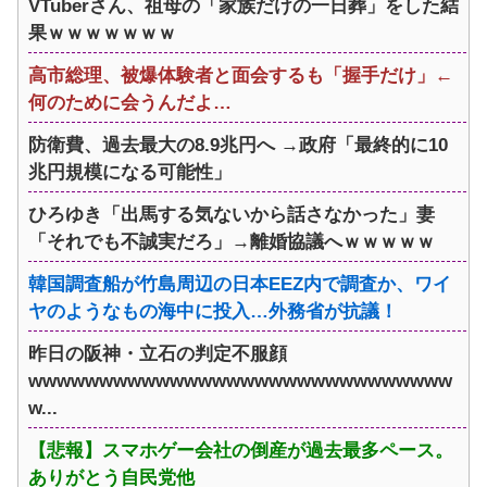
VTuberさん、祖母の「家族だけの一日葬」をした結
果ｗｗｗｗｗｗｗ
高市総理、被爆体験者と面会するも「握手だけ」←
何のために会うんだよ…
防衛費、過去最大の8.9兆円へ →政府「最終的に10
兆円規模になる可能性」
ひろゆき「出馬する気ないから話さなかった」妻
「それでも不誠実だろ」→離婚協議へｗｗｗｗｗ
韓国調査船が竹島周辺の日本EEZ内で調査か、ワイ
ヤのようなもの海中に投入…外務省が抗議！
昨日の阪神・立石の判定不服顔
wwwwwwwwwwwwwwwwwwwwwwwwwwwwww
w...
【悲報】スマホゲー会社の倒産が過去最多ペース。
ありがとう自民党他