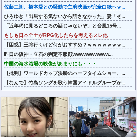
佐藤二朗、橋本愛との騒動で主演映画が完全白紙へｗ...
ひろゆき「出馬する気ないから話さなかった」妻「そ...
「近年稀に見るどころの話じゃないぞ」と台風15号...
もしも日本全土がRPG化したらを考えるスレ他
【困惑】王将行くけど何がおすすめ？ｗｗｗｗｗｗｗ...
昨日の阪神・立石の判定不服顔wwwwwwwwww...
中国の海水浴場の映像があまりにも・・・
【批判】ワールドカップ決勝のハーフタイムショー、...
【なんで】竹島ソングを歌う韓国アイドルグループが...