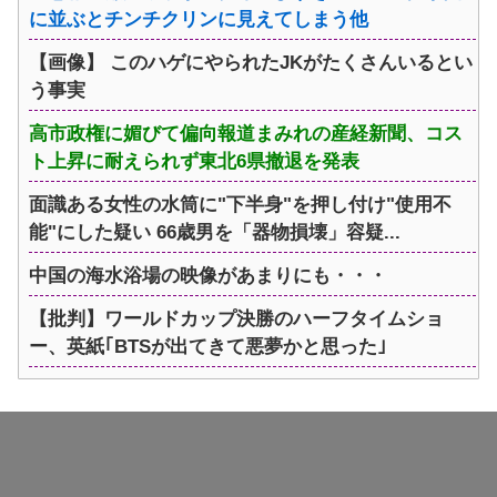
に並ぶとチンチクリンに見えてしまう他
【画像】 このハゲにやられたJKがたくさんいるとい
う事実
高市政権に媚びて偏向報道まみれの産経新聞、コス
ト上昇に耐えられず東北6県撤退を発表
面識ある女性の水筒に"下半身"を押し付け"使用不
能"にした疑い 66歳男を「器物損壊」容疑...
中国の海水浴場の映像があまりにも・・・
【批判】ワールドカップ決勝のハーフタイムショ
ー、英紙｢BTSが出てきて悪夢かと思った｣