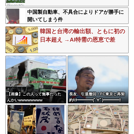
中国製自動車、不具合によりドアが勝手に
開いてしまう件
韓国と台湾の輸出額、ともに初の
日本超え →AI特需の恩恵で差
【画像】この人って無事だった
長友、引退撤回！FC東京と再契
んかいwwwwwwww
約ｷﾀ━━━━(ﾟ∀ﾟ)━━━━!!