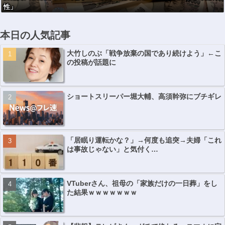
性」
本日の人気記事
大竹しのぶ「戦争放棄の国であり続けよう」←こ
の投稿が話題に
ショートスリーパー堀大輔、高須幹弥にブチギレ
「居眠り運転かな？」→何度も追突→夫婦「これ
は事故じゃない」と気付く…
VTuberさん、祖母の「家族だけの一日葬」をし
た結果ｗｗｗｗｗｗｗ