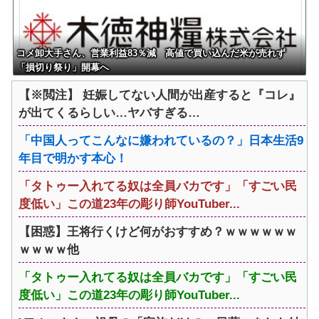
コメ卸大手さん、営業利益83％減 高値で買い込んだ米が売れず
「損切り祭り」開幕へ
【※閲注】 妊娠してない人間が出産すると『コレ』
が出てくるらしい…ヤバすぎる…
「中国人ってこんなに嫌われているの？」日本生活9
年目で明かす本心！
「タトゥー入れてる奴は全員バカです」「すごい民
度低い」この道23年の彫り師YouTuber...
【困惑】王将行くけど何がおすすめ？ｗｗｗｗｗｗ
ｗｗｗｗ他
「タトゥー入れてる奴は全員バカです」「すごい民
度低い」この道23年の彫り師YouTuber...