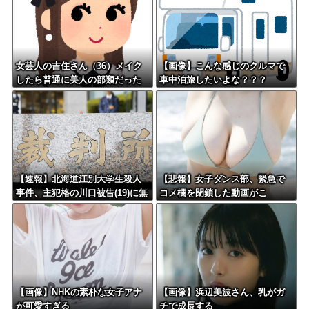
女芸人の吉住さん（36）メイク
【画像】こんな感じのクルマで
したら普通に美人の部類だった
車中泊旅したいよな？？？
と判明ｗｗｗｗｗｗｗｗｗ
【速報】北海道江別大学生殺人
【悲報】女子ダンス部、緊急で
事件、主犯格の川口被告(19)に無
コメ欄を閉鎖した動画がこ
期懲役の判決←これ、妥当だと
れ・・・・・
思う？？？？？？
【画像】NHKの素朴な女子アナ
【画像】浜辺美波さん、乳がガ
が可愛すぎる
チで成長する