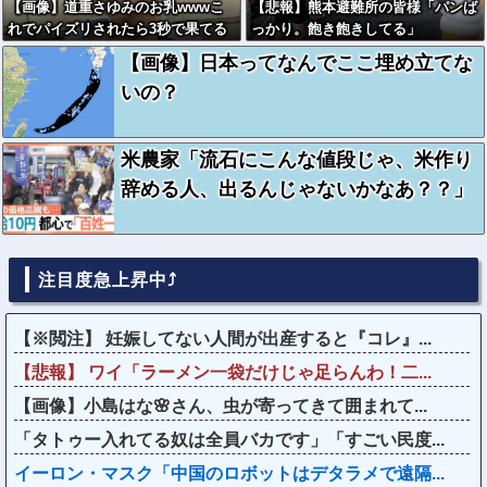
【画像】道重さゆみのお乳wwwこ
【悲報】熊本避難所の皆様「パンば
れでパイズリされたら3秒で果てる
っかり。飽き飽きしてる」
だろ
【画像】日本ってなんでここ埋め立てな
いの？
米農家「流石にこんな値段じゃ、米作り
辞める人、出るんじゃないかなあ？？」
注目度急上昇中⤴
【※閲注】 妊娠してない人間が出産すると『コレ』...
【悲報】 ワイ「ラーメン一袋だけじゃ足らんわ！二...
【画像】小島はな🌸さん、虫が寄ってきて囲まれて...
「タトゥー入れてる奴は全員バカです」「すごい民度...
イーロン・マスク「中国のロボットはデタラメで遠隔...