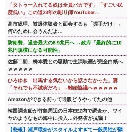
「タトゥー入れてる奴は全員バカです」「すごい民
度低い」この道23年の彫り師YouTuber...
高市総理、被爆体験者と面会するも「握手だけ」←
何のために会うんだよ…
防衛費、過去最大の8.9兆円へ →政府「最終的に10
兆円規模になる可能性」
佐藤二朗、橋本愛との騒動で主演映画が完全白紙へ
ｗｗｗｗｗ
ひろゆき「出馬する気ないから話さなかった」妻
「それでも不誠実だろ」→離婚協議へｗｗｗｗｗ
Amazonができる前って通販どうやってたの他
韓国調査船が竹島周辺の日本EEZ内で調査か、ワイ
ヤのようなもの海中に投入…外務省が抗議！
【悲報】瀬戸環奈がスタイルよすぎて一般男性が隣