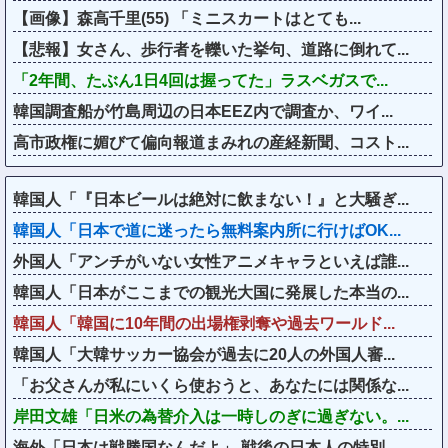
【画像】森高千里(55) 「ミニスカートはとても...
【悲報】女さん、歩行者を轢いた挙句、道路に倒れて...
「2年間、たぶん1日4回は握ってた」ラスベガスで...
韓国調査船が竹島周辺の日本EEZ内で調査か、ワイ...
高市政権に媚びて偏向報道まみれの産経新聞、コスト...
韓国人「『日本ビールは絶対に飲まない！』と大騒ぎ...
韓国人「日本で道に迷ったら無料案内所に行けばOK...
外国人「アンチがいない女性アニメキャラといえば誰...
韓国人「日本がここまでの観光大国に発展した本当の...
韓国人「韓国に10年間の出場権剥奪や過去ワールド...
韓国人「大韓サッカー協会が過去に20人の外国人審...
「お父さんが私にいくら使おうと、あなたには関係な...
岸田文雄「日米の為替介入は一時しのぎに過ぎない。...
海外「日本は戦勝国なんだよ」 戦後の日本人の特別...