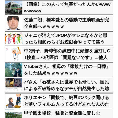
【画像】この人って無事だったんかいwww
wwwww
佐藤二朗、橋本愛との騒動で主演映画が完
全白紙へｗｗｗｗｗ
ジャニが消えてJPOPがマシになるかと思
ったら相変わらずお遊戯会やってて笑う
中2男子、野球部の練習中に頭部を強打しC
T検査→70代医師「問題ないです」→他人
のCT画像で中学生死亡
VTuberさん、祖母の「家族だけの一日葬」
をした結果ｗｗｗｗｗｗｗ
パさん「石破さんは世界でも珍しい、国民
による石破辞めるなデモが自然発生した総
理大臣です」
ホリエモン「面接で、納豆のパック開ける
と薄いフィルム入ってるけどあれなんのた
めか教えてって聞くわけ」
甲子園出場校 猛暑と資金難に苦しむ