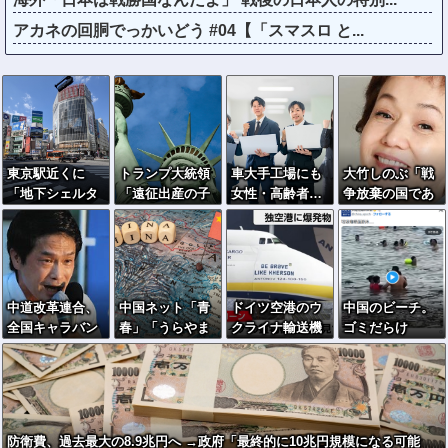
アカネの回胴でっかいどう #04【「スマスロ と...
東京駅近くに
トランプ大統領
車大手工場にも
大竹しのぶ「戦
「地下シェルタ
「遠征出産の子
女性・高齢者…
争放棄の国であ
ー」整備を正式
に米国籍を与え
軽作業ラインや
り続けよう」←
表明…小池百合
ない」…大統領
スポットワーク
この投稿が話題
子知事「多くの
令に署名
に
方が滞在、施設
整備の効果高
中道改革連合、
中国ネット「青
ドイツ空港のウ
中国のビーチ。
い」
全国キャラバン
春」「うらやま
クライナ輸送機
ゴミだらけ
開始も「で、お
しい」「アニメ
に自爆ドローン
前誰？」状態ｗ
の世界が現実
接近、見つけた
ｗｗｗｗ
に」
空港職員が蹴り
落とす…高性能
プラスチック爆
防衛費、過去最大の8.9兆円へ →政府「最終的に10兆円規模になる可能
弾搭載！