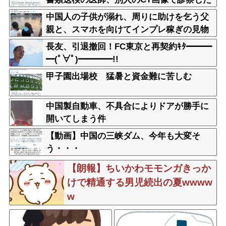
疑い 頭部出血に気づかなかった可能性
中国人の子供が溺れ、周りに助けを乞う父
親と、スマホを向けてインプレ稼ぎの見物
人
長友、引退撤回！FC東京と再契約ｷﾀ━━━
━(ﾟ∀ﾟ)━━━━!!
甲子園出場校 猛暑と資金難に苦しむ
中国製自動車、不具合によりドアが勝手に
開いてしまう件
【動画】中国の三峡ダム、今年も大変そ
う・・・
【朗報】ちいかわモモンガきっか
けで精通する男児続出の夏wwww
w