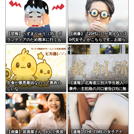
刺さりまくってしまうw w w w
w w
【悲報】へずまりゅう（35）ボ
【画像】『20代にしか見えない3
ランティアのため熊本に行くも
0代女子』がこちらです←お前ら
体調不良で病院に行く
から見てどう？？？？？？？
生食が最悪最凶なのって豚肉ら
【速報】北海道江別大学生殺人
しいな
事件、主犯格の川口被告(19)に無
期懲役の判決←これ、妥当だと
思う？？？？？？
【画像】居酒屋さん、6人で長居
【速報】THE TIMEの女子アナ、