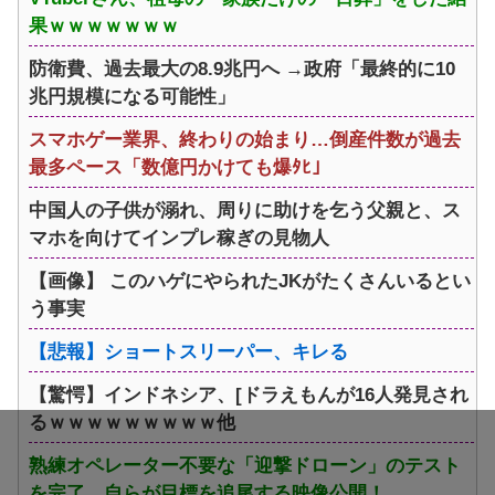
果ｗｗｗｗｗｗｗ
防衛費、過去最大の8.9兆円へ →政府「最終的に10
兆円規模になる可能性」
スマホゲー業界、終わりの始まり…倒産件数が過去
最多ペース「数億円かけても爆ﾀﾋ」
中国人の子供が溺れ、周りに助けを乞う父親と、ス
マホを向けてインプレ稼ぎの見物人
【画像】 このハゲにやられたJKがたくさんいるとい
う事実
【悲報】ショートスリーパー、キレる
【驚愕】インドネシア、[ドラえもんが16人発見され
るｗｗｗｗｗｗｗｗｗ他
熟練オペレーター不要な「迎撃ドローン」のテスト
を完了…自らが目標を追尾する映像公開！