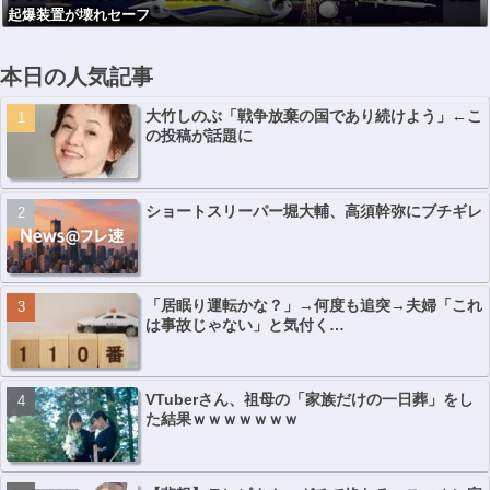
起爆装置が壊れセーフ
本日の人気記事
大竹しのぶ「戦争放棄の国であり続けよう」←こ
の投稿が話題に
ショートスリーパー堀大輔、高須幹弥にブチギレ
「居眠り運転かな？」→何度も追突→夫婦「これ
は事故じゃない」と気付く…
VTuberさん、祖母の「家族だけの一日葬」をし
た結果ｗｗｗｗｗｗｗ