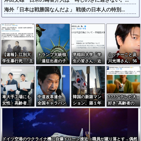
海外「日本は戦勝国なんだよ」 戦後の日本人の特別...
【速報】江別大
トランプ大統領
早稲田大学「学
ミッチーこと及
学生暴行死 “主
「遠征出産の子
生の皆さん、近
川光博さん、56
犯格”の特定少
に米国籍を与え
隣飲食店での無
歳で再婚→新し
年・川口侑斗被
ない」…大統領
銭飲食はやめて
い命まで授かる
告に「無期懲
令に署名
ください」
ｗｗｗｗｗ
役」の判決 当
時17歳少年に
車大手工場にも
中道改革連合、
韓国の新築マン
????"テレビ大
「懲役30年」の
女性・高齢者…
全国キャラバン
ション、築１年
好き"高齢者の
判決
軽作業ラインや
開始も「で、お
半でテラスが丸
｢テレビ離れ｣が
スポットワーク
前誰？」状態ｗ
ごと落下ｗｗｗ
始まった…10代
ｗｗｗｗ
ｗｗ
後半～20代の約
7割が"ほぼ見な
い"
ドイツ空港のウクライナ機に自爆ドローン接近→職員が蹴り落とす→偶然