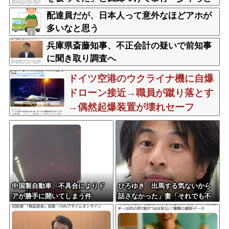
父親(37)逮捕
配達員だが、日本人って意外なほどアホが
多いなと思う
兵庫県斎藤知事、不正会計の疑いで前知事
に聞き取り調査へ
ドイツ空港のウクライナ機に自爆
ドローン接近→職員が蹴り落とす
→偶然起爆装置が壊れセーフ
中国製自動車、不具合によりド
ひろゆき「出馬する気ないから
アが勝手に開いてしまう件
話さなかった」妻「それでも不
誠実だろ」→離婚協議へｗｗｗ
ｗｗ