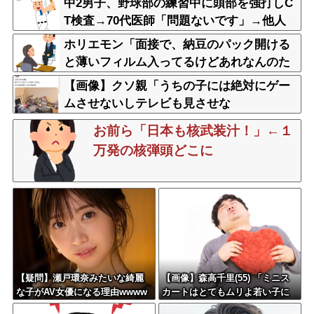
中2男子、野球部の練習中に頭部を強打しC
T検査→70代医師「問題ないです」→他人
のCT画像で中学生死亡
ホリエモン「面接で、納豆のパック開ける
と薄いフィルム入ってるけどあれなんのた
めか教えてって聞くわけ」
【画像】クソ親「うちの子には絶対にゲー
ムさせないしテレビも見させな
い！！！！！」
お前ら「日本も核武装汁！」←１
万発の核弾頭どこに
【疑問】瀬戸環奈みたいな綺麗
【画像】森高千里(55) 「ミニス
な子がAV女優になる理由wwww
カートはとてもムリよ若い子に
www
は負けるわ」←ワイらにはブッ