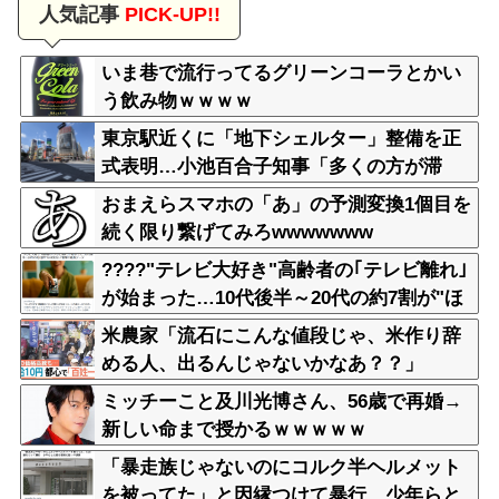
人気記事
PICK-UP!!
いま巷で流行ってるグリーンコーラとかい
う飲み物ｗｗｗｗ
東京駅近くに「地下シェルター」整備を正
式表明…小池百合子知事「多くの方が滞
在、施設整備の効果高い」
おまえらスマホの「あ」の予測変換1個目を
続く限り繋げてみろwwwwwww
????"テレビ大好き"高齢者の｢テレビ離れ｣
が始まった…10代後半～20代の約7割が"ほ
ぼ見ない"
米農家「流石にこんな値段じゃ、米作り辞
める人、出るんじゃないかなあ？？」
ミッチーこと及川光博さん、56歳で再婚→
新しい命まで授かるｗｗｗｗｗ
「暴走族じゃないのにコルク半ヘルメット
を被ってた」と因縁つけて暴行 少年らと