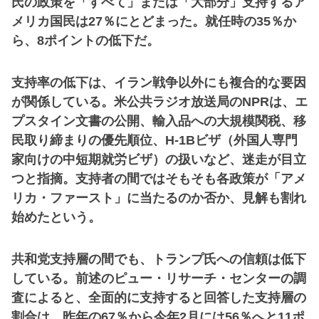
氏の政策を「すべて」または「大部分」支持するア
メリカ国民は27％にとどまった。就任時の35％か
ら、8ポイントの低下だ。
支持率の低下は、イラン戦争以外にも複合的な要因
が関係している。米公共ラジオ放送局のNPRは、エ
プスタイン文書の公開、輸入品への大規模関税、移
民取り締まりの優先順位、H-1Bビザ（外国人専門
家向けの中短期就労ビザ）の扱いなど、迷走が目立
つと指摘。支持者の間ではそもそも各政策が「アメ
リカ・ファースト」に当たるのか否か、見解も割れ
始めたという。
共和党支持層の間でも、トランプ氏への信頼は低下
している。前述のピュー・リサーチ・センターの調
査によると、全面的に支持すると回答した支持層の
割合は、昨年の67％から今年2月には56％へと11ポ