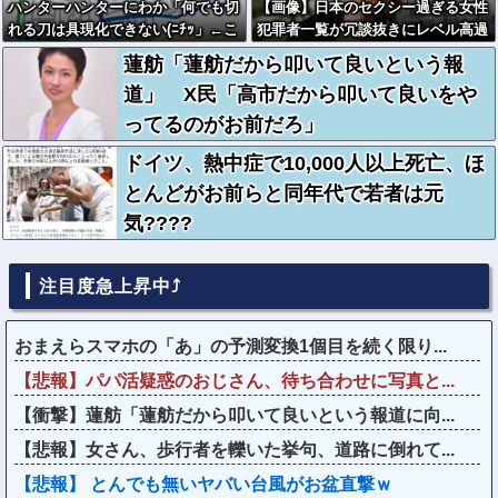
ハンターハンターにわか「何でも切
【画像】日本のセクシー過ぎる女性
れる刀は具現化できない(ﾆﾁｯ」←こ
犯罪者一覧が冗談抜きにレベル高過
れ
ぎる件w w w w w w w w w
蓮舫「蓮舫だから叩いて良いという報
道」 X民「高市だから叩いて良いをや
ってるのがお前だろ」
ドイツ、熱中症で10,000人以上死亡、ほ
とんどがお前らと同年代で若者は元
気????
注目度急上昇中⤴
おまえらスマホの「あ」の予測変換1個目を続く限り...
【悲報】パパ活疑惑のおじさん、待ち合わせに写真と...
【衝撃】蓮舫「蓮舫だから叩いて良いという報道に向...
【悲報】女さん、歩行者を轢いた挙句、道路に倒れて...
【悲報】 とんでも無いヤバい台風がお盆直撃ｗ