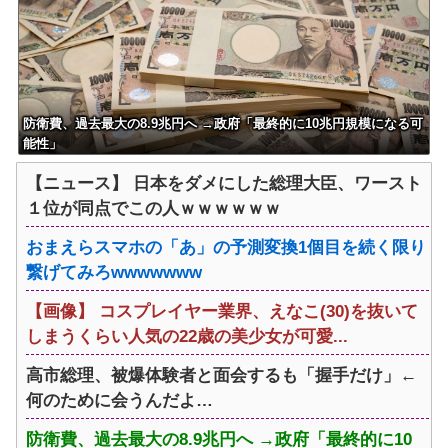
捕
防衛費、過去最大の8.9兆円へ →政府「最終的に10兆円規模になる可
能性」
【ニュース】 日本をダメにした総理大臣、ワースト
１位が同点でこの人ｗｗｗｗｗｗ
おまえらスマホの「あ」の予測変換1個目を続く限り
繋げてみろwwwwwww
【画像】 コスプレイヤー業界、えなこ(30)を抜いて
しまうくらい人気の22歳の美少女が可愛...
高市総理、被爆体験者と面会するも「握手だけ」←
何のために会うんだよ…
防衛費、過去最大の8.9兆円へ →政府「最終的に10