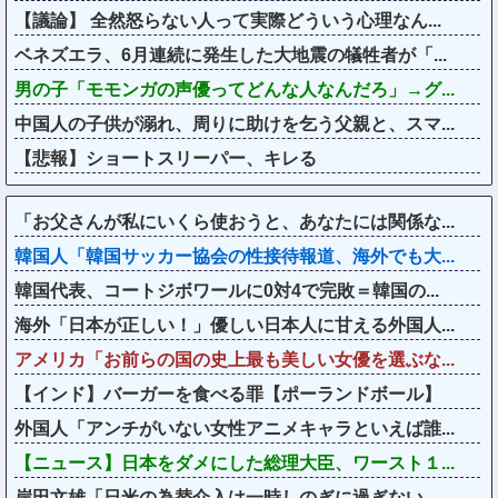
【議論】 全然怒らない人って実際どういう心理なん...
ベネズエラ、6月連続に発生した大地震の犠牲者が「...
男の子「モモンガの声優ってどんな人なんだろ」→グ...
中国人の子供が溺れ、周りに助けを乞う父親と、スマ...
【悲報】ショートスリーパー、キレる
「お父さんが私にいくら使おうと、あなたには関係な...
韓国人「韓国サッカー協会の性接待報道、海外でも大...
韓国代表、コートジボワールに0対4で完敗＝韓国の...
海外「日本が正しい！」優しい日本人に甘える外国人...
アメリカ「お前らの国の史上最も美しい女優を選ぶな...
【インド】バーガーを食べる罪【ポーランドボール】
外国人「アンチがいない女性アニメキャラといえば誰...
【ニュース】日本をダメにした総理大臣、ワースト１...
岸田文雄「日米の為替介入は一時しのぎに過ぎない。...