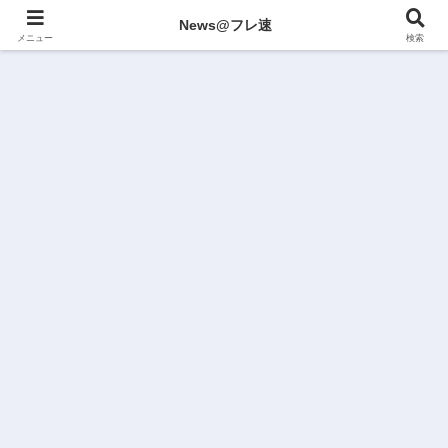
News@フレ速
メニュー
検索