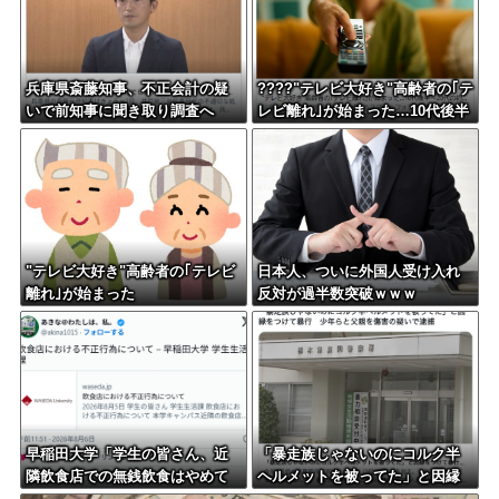
兵庫県斎藤知事、不正会計の疑
????"テレビ大好き"高齢者の｢テ
いで前知事に聞き取り調査へ
レビ離れ｣が始まった…10代後半
～20代の約7割が"ほぼ見ない"
"テレビ大好き"高齢者の｢テレビ
日本人、ついに外国人受け入れ
離れ｣が始まった
反対が過半数突破ｗｗｗ
早稲田大学「学生の皆さん、近
「暴走族じゃないのにコルク半
隣飲食店での無銭飲食はやめて
ヘルメットを被ってた」と因縁
ください」
つけて暴行 少年らと父親(37)逮