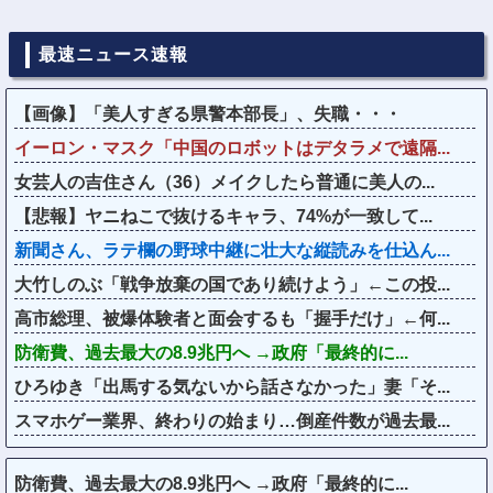
最速ニュース速報
【画像】「美人すぎる県警本部長」、失職・・・
イーロン・マスク「中国のロボットはデタラメで遠隔...
女芸人の吉住さん（36）メイクしたら普通に美人の...
【悲報】ヤニねこで抜けるキャラ、74%が一致して...
新聞さん、ラテ欄の野球中継に壮大な縦読みを仕込ん...
大竹しのぶ「戦争放棄の国であり続けよう」←この投...
高市総理、被爆体験者と面会するも「握手だけ」←何...
防衛費、過去最大の8.9兆円へ →政府「最終的に...
ひろゆき「出馬する気ないから話さなかった」妻「そ...
スマホゲー業界、終わりの始まり…倒産件数が過去最...
防衛費、過去最大の8.9兆円へ →政府「最終的に...