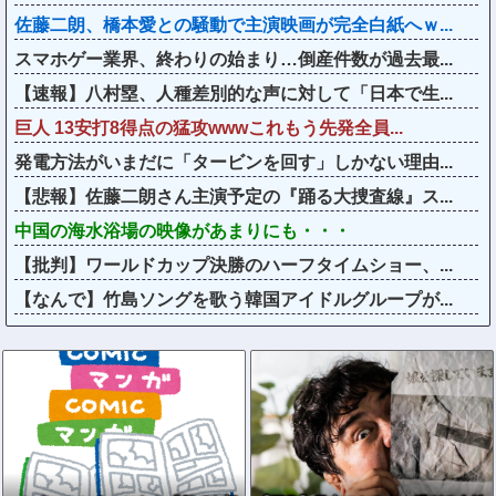
佐藤二朗、橋本愛との騒動で主演映画が完全白紙へｗ...
スマホゲー業界、終わりの始まり…倒産件数が過去最...
【速報】八村塁、人種差別的な声に対して「日本で生...
巨人 13安打8得点の猛攻wwwこれもう先発全員...
発電方法がいまだに「タービンを回す」しかない理由...
【悲報】佐藤二朗さん主演予定の『踊る大捜査線』ス...
中国の海水浴場の映像があまりにも・・・
【批判】ワールドカップ決勝のハーフタイムショー、...
【なんで】竹島ソングを歌う韓国アイドルグループが...