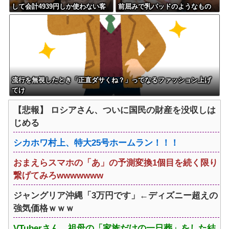
して会計4939円しか使わない客
前屈みで乳パッドのようなもの
にお気持ち表明してしまう←コ
が見えてしまう
レどっちが悪いん
や？？？？？？
流行を無視したとき「正直ダサくね？」ってなるファッション上げ
てけ
【悲報】 ロシアさん、ついに国民の財産を没収しは
じめる
シカホワ村上、特大25号ホームラン！！！
おまえらスマホの「あ」の予測変換1個目を続く限り
繋げてみろwwwwwww
ジャングリア沖縄「3万円です」←ディズニー超えの
強気価格ｗｗｗ
VTuberさん、祖母の「家族だけの一日葬」をした結