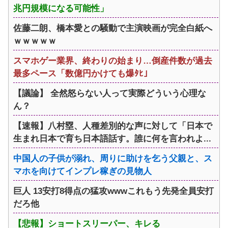
兆円規模になる可能性」
佐藤二朗、橋本愛との騒動で主演映画が完全白紙へ
ｗｗｗｗｗ
スマホゲー業界、終わりの始まり…倒産件数が過去
最多ペース「数億円かけても爆ﾀﾋ」
【議論】 全然怒らない人って実際どういう心理な
ん？
【速報】八村塁、人種差別的な声に対して「日本で
生まれ日本で育ち日本語話す。誰に何を言われよ...
中国人の子供が溺れ、周りに助けを乞う父親と、ス
マホを向けてインプレ稼ぎの見物人
巨人 13安打8得点の猛攻wwwこれもう先発全員安打
だろ他
【悲報】ショートスリーパー、キレる