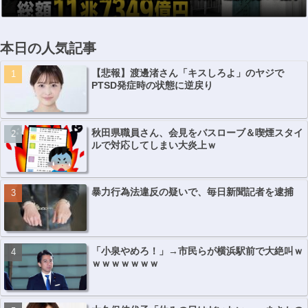
に」
本日の人気記事
【悲報】渡邊渚さん「キスしろよ」のヤジで
PTSD発症時の状態に逆戻り
秋田県職員さん、会見をバスローブ＆喫煙スタイ
ルで対応してしまい大炎上ｗ
暴力行為法違反の疑いで、毎日新聞記者を逮捕
「小泉やめろ！」→市民らが横浜駅前で大絶叫ｗ
ｗｗｗｗｗｗｗ