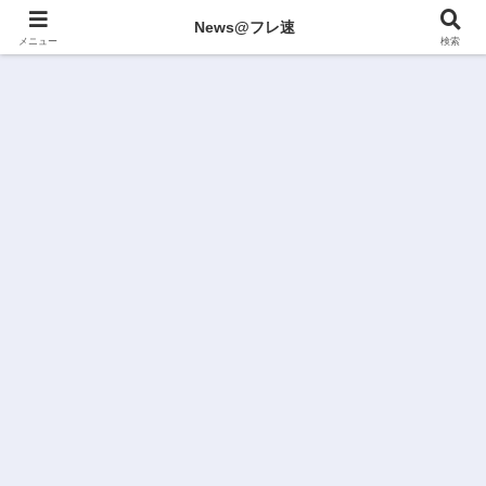
News@フレ速
メニュー
検索