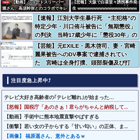
【動画】ショートスリーパー
【悲報】大阪で白昼堂々誘拐事件発
NEW
堀さん、高須幹弥とのコラボでキレ
生 wwwwwwwwwwwwwwwwwww
過ぎてる動画がヤバいｗｗｗｗｗ
wwwwwwwwwwwwwwwww
【速報】江別大学生暴行死 “主犯格”の
特定少年・川口侑斗被告に「無期懲役」
の判決 当時17歳少年に「懲役30年」の
判決
【芸能】元EXILE・黒木啓司、妻・宮崎
麗果被告へのDV事案で逮捕されてい
た 宮崎は全身打撲、頭部裂傷及び打
撲、頸部損傷の怪我
注目度急上昇中⤴
テレビ大好き高齢者の｢テレビ離れ｣が始まった…
【怒報】国税庁「あのさぁ！君らがちゃんと納税して...
【動画】手術中に熊本地震直撃やばすぎる
【衝撃】若い女の子からする「甘い匂い」の正体、ま...
【画像】 福原遥さん、意外とあるｗ