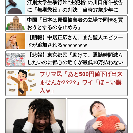
江別大学生暴行ﾀﾋ″主犯格″の川口侑斗被告
に「無期懲役」の判決→当時17歳少年に
「懲役30年」の判決
中国「日本は原爆被害者の立場で同情を買
おうとするのを止めろ」
【朗報】中居正広さん、また聖人エピソー
ドが追加されるｗｗｗｗｗ
【悲報】東京都民「助けて。通勤時間減ら
したいのに都心の近くが最低10万払わない
と住めないの」
フリマ民「あと500円値下げ出来
ませんか????」ワイ「ほ～い購
入ｗ」