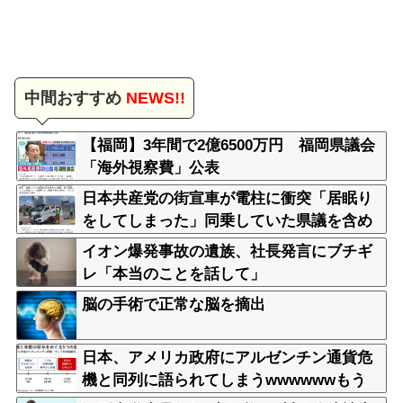
中間おすすめ
NEWS!!
【福岡】3年間で2億6500万円 福岡県議会
「海外視察費」公表
日本共産党の街宣車が電柱に衝突「居眠り
をしてしまった」同乗していた県議を含め
男女3人重傷
イオン爆発事故の遺族、社長発言にブチギ
レ「本当のことを話して」
脳の手術で正常な脳を摘出
日本、アメリカ政府にアルゼンチン通貨危
機と同列に語られてしまうwwwwwwもう
すでに158円に戻る