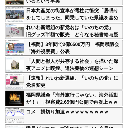
いるという事実
日本共産党の街宣車が電柱に衝突「居眠り
をしてしまった」同乗していた県議を含め
男女3人重傷
れいわ新選組の新党名は「いのちの党」
旧グッズ半額で販売 どうなる秘書給与疑
惑
【福岡】3年間で2億6500万円 福岡県議会
「海外視察費」公表
「人間と獣人が共存する社会」を描いた深
夜アニメに喫煙、違法薬物の連想シーン
も…視聴者批判でBPO議論
【速報】れいわ新選組、「いのちの党」に
党名変更
福岡県議会「海外旅行じゃない、海外活動
だ！」→視察費2.65億円公開で再炎上ｗｗ
ｗ
コメ 損切り加速ｗｗｗｗｗｗｗｗｗ