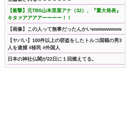
【衝撃】元TBS山本里菜アナ（32）、『重大発表』
キタァアアアアーーーー！！
【画像】この人って無事だったんかいwwwwwwww
【ヤバい】100件以上の窃盗をしたトルコ国籍の男3
人を逮捕 #移民 #外国人
日本の神社仏閣が22日に１回燃えてる。