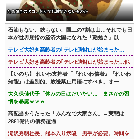
たこ焼きのタコ、何かで代替できないものか
石油もない、鉄もない、国土の7割は山…それでも日
本が世界屈指の経済大国になれた「勤勉さ」以...
テレビ大好き高齢者の｢テレビ離れ｣が始まった…
テレビ大好き高齢者の｢テレビ離れ｣が始まった…他
【いのち】 れいわ支持者「『れいわ信者』『れいわ
知能』は差別的。放送禁止用語にすべき。オー...
大久保佳代子「休みの日はだいたい…」まさかの習
慣を暴露ｗｗｗ
高配当をうたった「みんなで大家さん」→実態は
2881億円の債務超過
滝沢秀明社長、熊本入り示唆「男手が必要。時間を