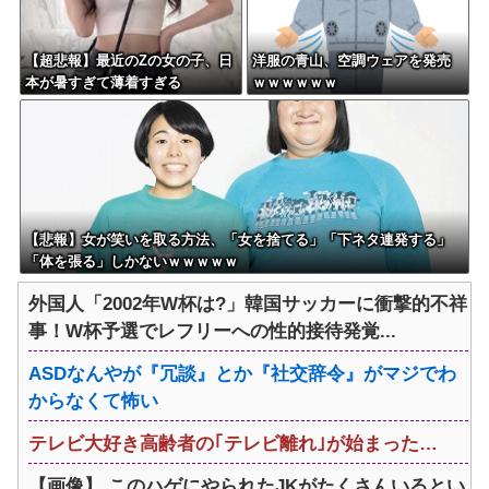
【超悲報】最近のZの女の子、日
洋服の青山、空調ウェアを発売
本が暑すぎて薄着すぎる
ｗｗｗｗｗｗ
【悲報】女が笑いを取る方法、「女を捨てる」「下ネタ連発する」
「体を張る」しかないｗｗｗｗｗ
外国人「2002年W杯は?」韓国サッカーに衝撃的不祥
事！W杯予選でレフリーへの性的接待発覚...
ASDなんやが『冗談』とか『社交辞令』がマジでわ
からなくて怖い
テレビ大好き高齢者の｢テレビ離れ｣が始まった…
【画像】 このハゲにやられたJKがたくさんいるとい