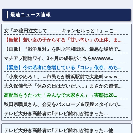
最速ニュース速報
女「43億円注文して………キャンセルっと！」←こ...
【衝撃】若い女の子からする「甘い匂い」の正体、ま...
【画像】『戦争反対』を叫ぶ平和団体、最悪な場所で...
マチアプ開始ワイ、3ヶ月の成果がこちらwwwww...
【緊急】今の若者に急増している『コレ』依存、めち...
「小泉やめろ！」→市民らが横浜駅前で大絶叫ｗｗｗ...
大久保佳代子「休みの日はだいたい…」まさかの習慣...
高配当をうたった「みんなで大家さん」→実態は28...
秋田県職員さん、会見をバスローブ＆喫煙スタイルで...
テレビ大好き高齢者の｢テレビ離れ｣が始まった…
テレビ大好き高齢者の｢テレビ離れ｣が始まった…他