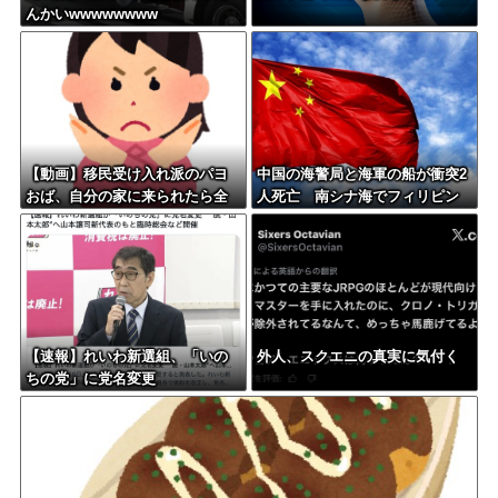
んかいwwwwwwww
【動画】移民受け入れ派のパヨ
中国の海警局と海軍の船が衝突2
おば、自分の家に来られたら全
人死亡 南シナ海でフィリピン
力で拒否るｗｗｗｗｗｗｗｗｗ
船を追跡中、公表までに1年
ｗｗｗ
【速報】れいわ新選組、「いの
外人、スクエニの真実に気付く
ちの党」に党名変更