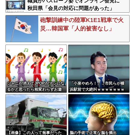
職員がバスローブ姿でオンライン会見に
秋田県「会見の対応に問題があった」
砲撃訓練中の陸軍K1E1戦車で火
災…韓国軍「人的被害なし」
ジャニが消えてJPOPがマシにな
「小泉やめろ！」→市民らが横
るかと思ったら相変わらずお遊
浜駅前で大絶叫ｗｗｗｗｗｗｗ
戯会やってて笑う
ｗ
【画像】この人って無事だった
脳の手術で正常な脳を摘出