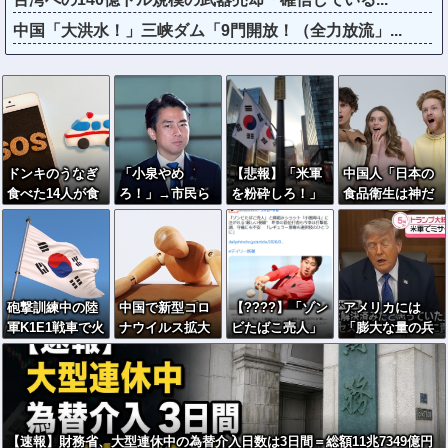
中国「大洪水！」三峡ダム「9門開放！（全力放流」...
ドンキのうなぎ
「小泉やめ
【悲報】「米軍
中国人「日本の
食べた14人が食
ろ！」→市民ら
を粉砕しろ！」
食品衛生は神だ
中毒…3歳児から
が横浜駅前で大
在韓米軍基地に
と思ってた」→
75歳まで被害
絶叫ｗｗｗｗｗ
突入した韓国学
魚を床に落とし
ｗｗｗ
生、即逮捕
て洗って陳列す
るのを見て幻滅
砲撃訓練中の陸
中国で新型コロ
【????】「ゾン
アメリカには
軍K1E1戦車で火
ナウイルス拡大
ビたばこ売人」
「膨大な量の兵
災…韓国軍「人
「治療薬販売制
と肩組みショッ
器がある」トラ
的被害なし」
限指針」のせい
ト「小園海斗」
ンプ大統領が主
で薬局で買えず
に注がれる“厳し
張…在庫枯渇の
い視線” 「レギ
報道受け！
ュラー剥奪も選
【速報】財務省、大型連休中の為替介入日数は3日間＝総額11兆7349億円
択肢のひとつ