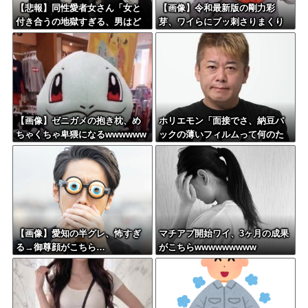
【悲報】同性愛者女さん「女と
【画像】令和最新版の剛力彩
付き合うの地獄すぎる、男はど
芽、ワイらにブッ刺さりまくり
うやって耐えてんの？」←コレ
と話題にw w w w w w w w w w
は同意せざるおえないと話題に
w w w
【画像】ゼニガメの抱き枕、め
ホリエモン「面接でさ、納豆パ
ちゃくちゃ卑猥になるwwwwww
ックの薄いフィルムって何のた
w
めに入っていの？って聞くわ
け」
【画像】愛知の半グレ、怖すぎ
マチアプ開始ワイ、3ヶ月の成果
る→御尊顔がこちら…
がこちらwwwwwwwww