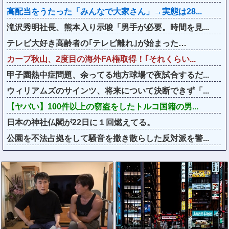
高配当をうたった「みんなで大家さん」→実態は28...
滝沢秀明社長、熊本入り示唆「男手が必要。時間を見...
テレビ大好き高齢者の｢テレビ離れ｣が始まった…
カープ秋山、2度目の海外FA権取得！｢それくらい...
甲子園熱中症問題、余ってる地方球場で夜試合するだ...
ウィリアムズのサインツ、将来について決断できず「...
【ヤバい】100件以上の窃盗をしたトルコ国籍の男...
日本の神社仏閣が22日に１回燃えてる。
公園を不法占拠をして騒音を撒き散らした反対派を警...