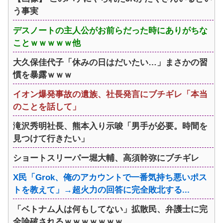
う事実
デスノートの主人公がお前らだった時にありがちな
ことｗｗｗｗｗ他
大久保佳代子「休みの日はだいたい…」まさかの習
慣を暴露ｗｗｗ
イオン爆発事故の遺族、社長発言にブチギレ「本当
のことを話して」
滝沢秀明社長、熊本入り示唆「男手が必要。時間を
見つけて行きたい」
ショートスリーパー堀大輔、高須幹弥にブチギレ
X民「Grok、俺のアカウントで一番気持ち悪いポス
トを教えて」→超火力の回答に完全敗北する...
「ベトナム人は何もしてない」拡散民、弁護士に完
全論破されるｗｗｗｗｗｗｗ