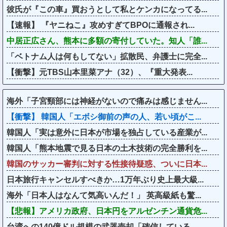
彼氏が『この車』買おうとして私とケンカになってる...
【速報】 『ヤニねこ』攻めすぎてBPOに通報され...
中居正広さん、熊本に多額の寄付していた。知人「誰...
「ベトナム人は何もしてない」拡散民、弁護士に完全...
【衝撃】元TBS山本里菜アナ（32）、『重大発表...
海外「子宮頸部には神経がないので痛みは感じません...
【衝撃】 韓国人「エボシ御前の声の人、若い頃がこ...
韓国人「実は意外に日本が市場を独占している産業が...
韓国人「熊本地震で見る日本の土木技術の完全勝利を...
韓国のサッカー審判に対する性接待疑惑、ついに日本...
日本旅行キャンセルすべきか…1万年ぶり史上最大級...
海外「日本人はなんて気高いんだ！」 英高級紙も驚...
【悲報】アメリカ政府、日本円をアルゼンチン通貨危...
台湾への140億ドル規模の武器売却「確信している...