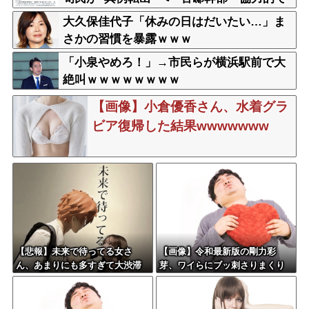
なかったから」
大久保佳代子「休みの日はだいたい…」ま
さかの習慣を暴露ｗｗｗ
「小泉やめろ！」→市民らが横浜駅前で大
絶叫ｗｗｗｗｗｗｗｗ
【画像】小倉優香さん、水着グラ
ビア復帰した結果wwwwwww
【悲報】未来で待ってる女さ
【画像】令和最新版の剛力彩
ん、あまりにも多すぎて大渋滞
芽、ワイらにブッ刺さりまくり
に????
と話題にw w w w w w w w w w
w w w