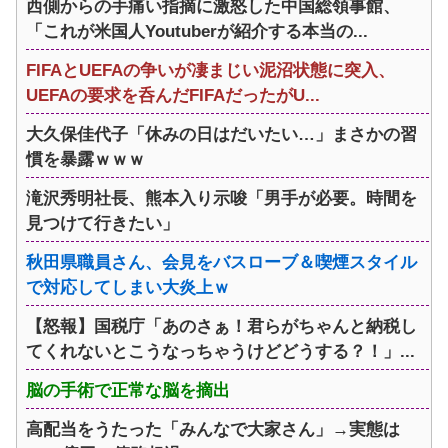
西側からの手痛い指摘に激怒した中国総領事館、
「これが米国人Youtuberが紹介する本当の...
FIFAとUEFAの争いが凄まじい泥沼状態に突入、
UEFAの要求を呑んだFIFAだったがU...
大久保佳代子「休みの日はだいたい…」まさかの習
慣を暴露ｗｗｗ
滝沢秀明社長、熊本入り示唆「男手が必要。時間を
見つけて行きたい」
秋田県職員さん、会見をバスローブ＆喫煙スタイル
で対応してしまい大炎上ｗ
【怒報】国税庁「あのさぁ！君らがちゃんと納税し
てくれないとこうなっちゃうけどどうする？！」...
脳の手術で正常な脳を摘出
高配当をうたった「みんなで大家さん」→実態は