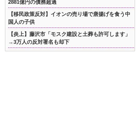
2881億円の債務超過
【移民政策反対】イオンの売り場で唐揚げを食う中
国人の子供
【炎上】藤沢市「モスク建設と土葬も許可します」
→3万人の反対署名も却下