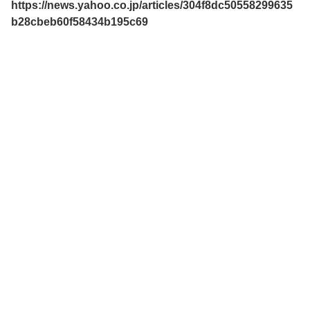
https://news.yahoo.co.jp/articles/304f8dc50558299635
b28cbeb60f58434b195c69