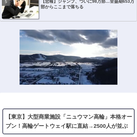
【悲報】ジャンプ、ついに98万部…全盛期653万
部からここまで落ちる
【東京】大型商業施設「ニュウマン高輪」本格オー
プン！高輪ゲートウェイ駅に直結→2500人が並ぶ