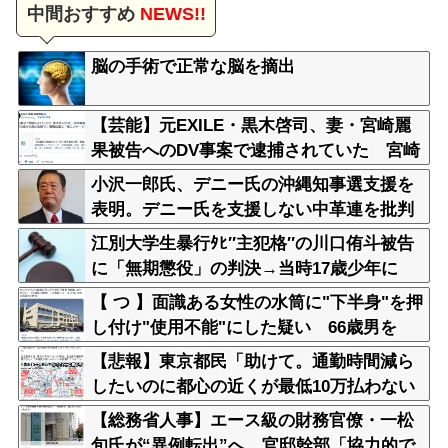
中間おすすめ
NEWS!!
脳の手術で正常な脳を摘出
【芸能】元EXILE・黒木啓司、妻・宮崎麗
果被告へのDV事案で逮捕されていた 宮崎
は全身打撲、頭部裂傷及び打撲、頸部損傷
小沢一郎氏、デニー氏の沖縄知事選支援を
の怪我
表明。デニー氏を支援しない中革連を批判
江別大学生暴行ﾀﾋ″主犯格″の川口侑斗被告
に「無期懲役」の判決→当時17歳少年に
「懲役30年」の判決
【 つ 】面識ある女性の水筒に"下半身"を押
し付け"使用不能"にした疑い 66歳男を
「器物損壊」容疑で逮捕 札幌市
【悲報】東京都民「助けて。通勤時間減ら
したいのに都心の近くが最低10万払わない
と住めないの」
【総務省人事】エース級の財務官僚・一松
旬氏が“異例転出”へ 官邸幹部「協力的で