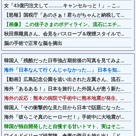
女「43億円注文して………キャンセルっと！」←こ...
【怒報】国税庁「あのさぁ！君らがちゃんと納税して...
【画像】 この佳子さまのボディライン、流石にエチ...
秋田県職員さん、会見をバスローブ＆喫煙スタイルで...
脳の手術で正常な脳を摘出
韓国人「残酷だった日帝強占期前後の写真を見てみよ...
海外「日本なんて行くんじゃなかった…」 日本を知...
【動画】広島記念公園を追い出された左翼さん、流石...
海外「あるある！」日本を旅行した外国人が患う新た...
海外の反応：熊本の病院で手術中に熊本地震が発生、...
韓国人「その衝撃的な見た目から日本で話題になった...
海外「彼らこそ真のヒーローだ！」手術中に大地震が...
韓国が独自開発したと自慢する甘いトマト、実はそこ...
ワイルドベリーズ経営陣、倉庫の商品を持ち出し「ド...