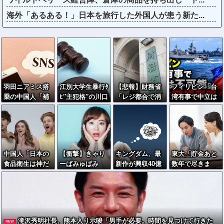
海外「あるある！」日本を旅行した外国人が患う新た...
羽田ニアミス搭
江別大学生暴行ﾀ
【悲報】財務省
フィリピン「台
乗の中国人「補
ﾋ″主犯格″の川口
「レジ都合で消
湾有事で中立は
償も見舞いもな
侑斗被告に「無
費税を0％にでき
不可能」中国に
い」中国ネット
期懲役」の判決
ません！」 → X
覚悟表明
「いや要らんや
→当時17歳少年
民「指定ゴミ袋
ろ」
に「懲役30年」
を買ってレシー
の判決
ト見たら消費税
中国人「日本の
【衝撃】きゃり
キングダム、最
東大「貯金あと
はゼロになるん
食品衛生は神だ
ーぱみゅぱみ
新作が興収40億
数年で尽きま
だけど？」ｗｗ
と思ってた」→
ゅ、うっかり本
突破も中国でバ
す」→研究者削
ｗｗｗｗｗｗｗ
魚を床に落とし
名を告白してし
ズらない→現地
減へ…
ｗｗｗｗｗ
て洗って陳列す
まう！！！！！
のリアルな評価
るのを見て幻滅
を検証
滝沢秀明社長、熊本入り示唆「男手が必要。時間を見つけて行きた
NEW