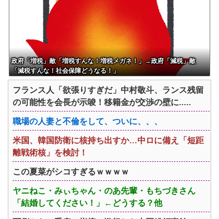
いう事実←これ
実にｗｗｗｗｗｗｗｗｗｗｗｗ
ｗ
政府「増税」敵「増税すんな！増税メガネ！」→政府「減税」敵
「減税すんな！社会保障どうなる！」
フランス人「欲張りすぎだ」中村敬斗、ランス残留
の可能性を会長が示唆！移籍金が交渉の壁に.....
職場の人妻と不倫をして、ついに、、、
米国、韓国防衛に核持ち出すか…中ロに備え「短距
離戦術核」を検討！
この夏菜がシコすぎるｗｗｗｗ
ヤニねこ・みぃちゃん・のあ先輩・もちづきさん
「結婚してください！」←どうする？他