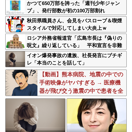
かつて650万部を誇った「週刊少年ジャン
プ」、発行部数が初の100万部割れ
秋田県職員さん、会見をバスローブ＆喫煙
スタイルで対応してしまい大炎上ｗ
ロシア外務省報道官「広島市長は『偽りの
呪文』繰り返している」 平和宣言を非難
イオン爆発事故の遺族、社長発言にブチギ
レ「本当のことを話して」
【動画】熊本病院、地震の中での
手術映像がヤバすぎる → 医療機
器が飛び交う激震の中で患者を全
身で庇う医師らの咄嗟の行動に世
界中から絶賛の嵐