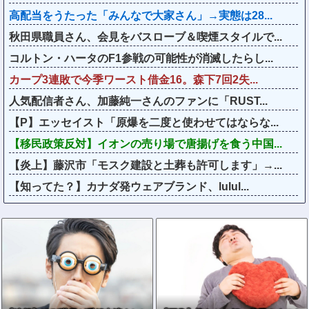
高配当をうたった「みんなで大家さん」→実態は28...
秋田県職員さん、会見をバスローブ＆喫煙スタイルで...
コルトン・ハータのF1参戦の可能性が消滅したらし...
カープ3連敗で今季ワースト借金16。森下7回2失...
人気配信者さん、加藤純一さんのファンに「RUST...
【P】エッセイスト「原爆を二度と使わせてはならな...
【移民政策反対】イオンの売り場で唐揚げを食う中国...
【炎上】藤沢市「モスク建設と土葬も許可します」→...
【知ってた？】カナダ発ウェアブランド、lulul...