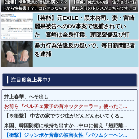
【速報】NHK職員が番組出演タレン
【画像】俺たちの姫、佳子さまのお
トから性被害！？←コレマジならヤ
気に入りのドレスがこちらです←コ
バくねーか？
レは可愛過ぎるw w w w w w w w
【芸能】元EXILE・黒木啓司、妻・宮崎
麗果被告へのDV事案で逮捕されてい
た 宮崎は全身打撲、頭部裂傷及び打
撲、頸部損傷の怪我
暴力行為法違反の疑いで、毎日新聞記者
を逮捕
注目度急上昇中⤴
井上春華、へそ出し
お前ら『ペルチェ素子の首ネッククーラー』使ったこ...
【※衝撃】 中古の家でウジ虫がどんどんわいてくる...
米国、韓国防衛に核持ち出すか…中ロに備え「短距離...
【衝撃】ジャンポケ斉藤の被害女性「バウムクーヘン...