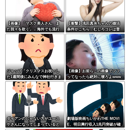
【画像】「マスク美人さん、ま
【衝撃】浅田真央ちゃんの婚活
た我々を欺く」←海外でも流行
条件がこちら←むしろコレは普
りだした結果がこちらw w w w
通じゃね？w w w w w w w w
w w w
ジャップ「クリスマスお祝いし
【画像】お前らこの画像でフフ
た1週間後にみんなで神社行きま
ッてなったら絶対に寝ろよwww
す」←これ
www
ダイアンのじゃない方がユース
劇場版映画ちいかわTHE MOVI
ケさんになってしまっていると
E、明日興行収入1兆円突破が確