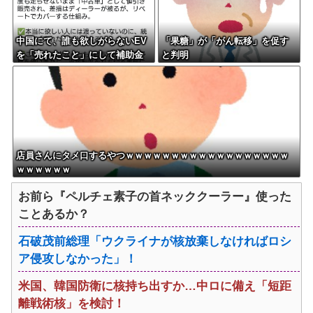
中国にて、誰も欲しがらないEV
「果糖」が「がん転移」を促す
を「売れたこと」にして補助金
と判明
を騙し取る事案が横行。販売実
績水増し
店員さんにタメ口するやつｗｗｗｗｗｗｗｗｗｗｗｗｗｗｗｗｗｗ
ｗｗｗｗｗｗ
お前ら『ペルチェ素子の首ネッククーラー』使った
ことあるか？
石破茂前総理「ウクライナが核放棄しなければロシ
ア侵攻しなかった」！
米国、韓国防衛に核持ち出すか…中ロに備え「短距
離戦術核」を検討！