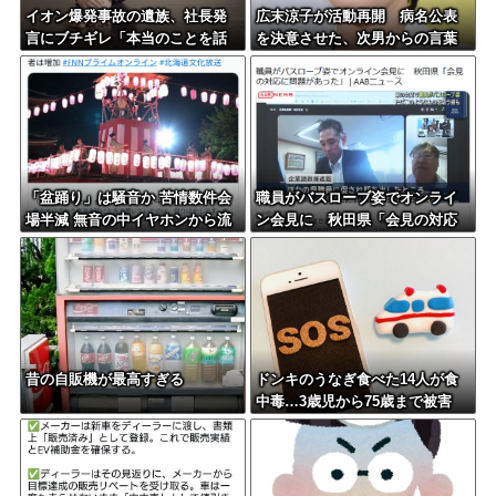
イオン爆発事故の遺族、社長発
広末涼子が活動再開 病名公表
言にブチギレ「本当のことを話
を決意させた、次男からの言葉
して」
明かす
「盆踊り」は騒音か 苦情数件会
職員がバスローブ姿でオンライ
場半減 無音の中イヤホンから流
ン会見に 秋田県「会見の対応
れる曲に合わせ踊るサイレント
に問題があった」
盆ダンスも
昔の自販機が最高すぎる
ドンキのうなぎ食べた14人が食
中毒…3歳児から75歳まで被害