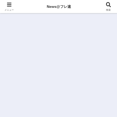
News@フレ速
メニュー
検索