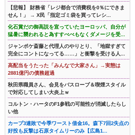
【悲報】 財務省「レジ都合で消費税を0％にできま
せん！」 → X民「指定ゴミ袋を買ってレシ...
化石賞だの御高説を宣っていたヨーロッパ、自分が
猛暑に襲われると為すすべべもなくダメージを受...
ジャンポケ斎藤と代理人のやりとり、「地獄すぎて
完全にコントになってる……」と衝撃を受ける人...
高配当をうたった「みんなで大家さん」→実態は
2881億円の債務超過
秋田県職員さん、会見をバスローブ＆喫煙スタイル
で対応してしまい大炎上ｗ
コルトン・ハータのF1参戦の可能性が消滅したらし
い他
カープ3連敗で今季ワースト借金16。森下7回2失点の
好投も反撃は石原タイムリーのみ【広島1...