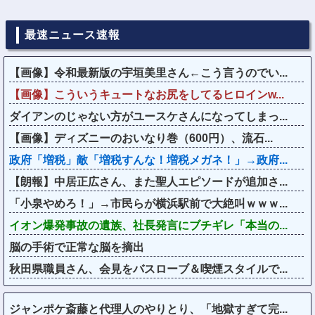
最速ニュース速報
【画像】令和最新版の宇垣美里さん←こう言うのでい...
【画像】こういうキュートなお尻をしてるヒロインw...
ダイアンのじゃない方がユースケさんになってしまっ...
【画像】ディズニーのおいなり巻（600円）、流石...
政府「増税」敵「増税すんな！増税メガネ！」→政府...
【朗報】中居正広さん、また聖人エピソードが追加さ...
「小泉やめろ！」→市民らが横浜駅前で大絶叫ｗｗｗ...
イオン爆発事故の遺族、社長発言にブチギレ「本当の...
脳の手術で正常な脳を摘出
秋田県職員さん、会見をバスローブ＆喫煙スタイルで...
ジャンポケ斎藤と代理人のやりとり、「地獄すぎて完...