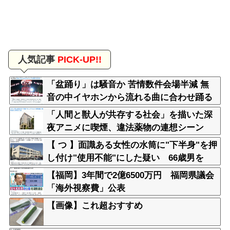
人気記事
PICK-UP!!
「盆踊り」は騒音か 苦情数件会場半減 無
音の中イヤホンから流れる曲に合わせ踊る
サイレント盆ダンスも
「人間と獣人が共存する社会」を描いた深
夜アニメに喫煙、違法薬物の連想シーン
も…視聴者批判でBPO議論
【 つ 】面識ある女性の水筒に"下半身"を押
し付け"使用不能"にした疑い 66歳男を
「器物損壊」容疑で逮捕 札幌市
【福岡】3年間で2億6500万円 福岡県議会
「海外視察費」公表
【画像】これ超おすすめ