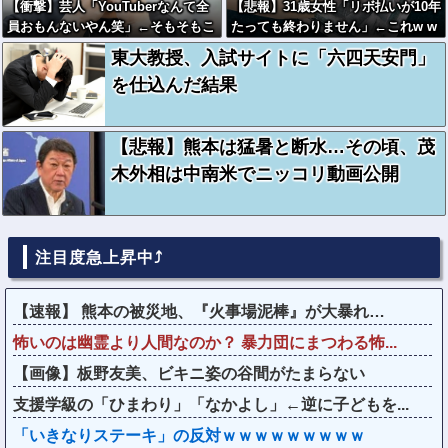
【衝撃】芸人「YouTuberなんて全
【悲報】31歳女性「リボ払いが10年
員おもんないやん笑」←そもそもこ
たっても終わりません」←これw w
れが始まりなんだと思うんだがどう
w w w w w
東大教授、入試サイトに「六四天安門」
思う？？？？？
を仕込んだ結果
【悲報】熊本は猛暑と断水…その頃、茂
木外相は中南米でニッコリ動画公開
注目度急上昇中⤴
【速報】 熊本の被災地、『火事場泥棒』が大暴れ…
怖いのは幽霊より人間なのか？ 暴力団にまつわる怖...
【画像】板野友美、ビキニ姿の谷間がたまらない
支援学級の「ひまわり」「なかよし」←逆に子どもを...
「いきなりステーキ」の反対ｗｗｗｗｗｗｗｗｗ