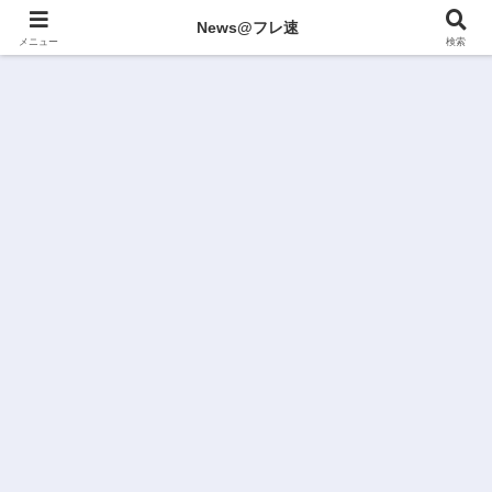
News@フレ速
メニュー
検索