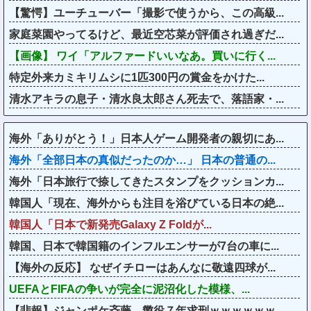
【驚愕】ユーチューバー「撮影で使うから、この高級...
家庭菜園やってるけど、最近空芯菜が評価され過ぎだ...
【画像】 ワイ「アルファードいいなあ。買いに行く...
特定外来カミキリムシに1匹300円の賞金をかけた...
清水アキラの息子・清水良太郎さん死去で、落語家・...
海外「ありがとう！」日本人ゲーム開発者の親切にあ...
海外「全部日本の真似だったのか…」 日本の普通の...
海外「日本旅行で捺してきたスタンプをクッションカ...
韓国人「現在、海外からも注目を浴びている日本の絶...
韓国人「日本で新発売Galaxy Z Foldが...
韓国、日本で韓国籍のインフルエンサーが7台の車に...
【海外の反応】 なぜイチローはあんなに敬遠四球が...
UEFAとFIFAの争いが完全に泥沼化した模様、...
【悲報】ジャンポケ斉藤、懲役７年求刑ｗｗｗｗｗｗ...