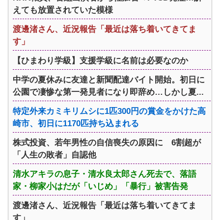
えても放置されていた模様
渡邊渚さん、近況報告「最近は落ち着いてきてま
す」
【ひまわり学級】支援学級に名前は必要なのか
中学の夏休みに友達と新聞配達バイト開始。初日に
公園で凄惨な第一発見者になり即辞め…しかし夏...
特定外来カミキリムシに1匹300円の賞金をかけた高
崎市、初日に1170匹持ち込まれる
株式投資、若年男性の自信喪失の原因に 6割超が
「人生の敗者」自認他
清水アキラの息子・清水良太郎さん死去で、落語
家・柳家小はだが「いじめ」「暴行」被害告発
渡邊渚さん、近況報告「最近は落ち着いてきてま
す」