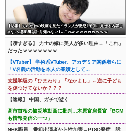
【悲報】ちいかわの映画を見たイラン人が激怒｢子供に見せる内容じ
ゃない｡悪影響は計り知れない｣←これw w w w w w w w w
【凄すぎる】 力士の嫁に美人が多い理由→「これ」
だったｗｗｗｗｗｗｗ
【VTuber】 学術系VTuber、アカデミア関係者らに
「V名義の活動を本人の業績として...
支援学級の「ひまわり」「なかよし」←逆に子ども
を傷つけてないか？？？
【速報】 中国、ガチで逝く
高市首相の被災地動画に批判…木原官房長官「BGM
も情報発信の一つ」
NHK職員、番組出演者から性加害→PTSD発症…訴