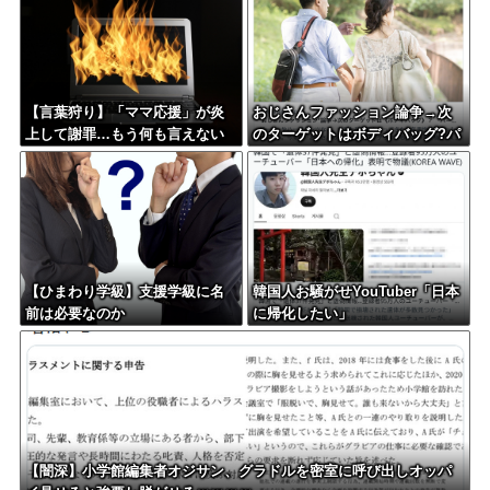
【言葉狩り】「ママ応援」が炎
おじさんファッション論争→次
上して謝罪…もう何も言えない
のターゲットはボディバッグ?パ
ーカーもダメハーフパンツもダ
メ悲鳴も
【ひまわり学級】支援学級に名
韓国人お騒がせYouTuber「日本
前は必要なのか
に帰化したい」
【闇深】小学館編集者オジサン、グラドルを密室に呼び出しオッパ