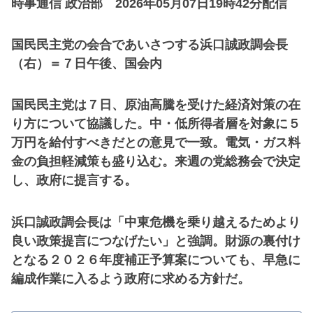
時事通信 政治部 2026年05月07日19時42分配信
国民民主党の会合であいさつする浜口誠政調会長
（右）＝７日午後、国会内
国民民主党は７日、原油高騰を受けた経済対策の在
り方について協議した。中・低所得者層を対象に５
万円を給付すべきだとの意見で一致。電気・ガス料
金の負担軽減策も盛り込む。来週の党総務会で決定
し、政府に提言する。
浜口誠政調会長は「中東危機を乗り越えるためより
良い政策提言につなげたい」と強調。財源の裏付け
となる２０２６年度補正予算案についても、早急に
編成作業に入るよう政府に求める方針だ。