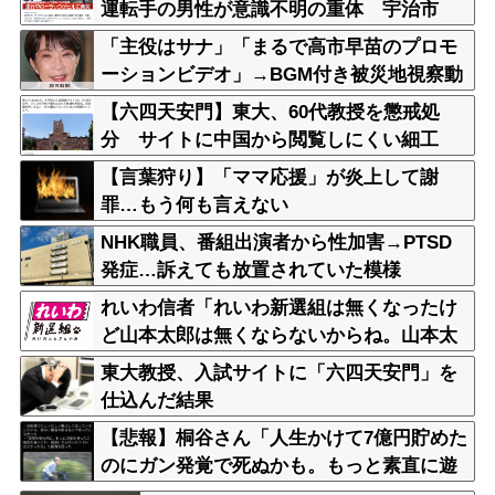
運転手の男性が意識不明の重体 宇治市
「主役はサナ」「まるで高市早苗のプロモ
ーションビデオ」→BGM付き被災地視察動
画に批判殺到
【六四天安門】東大、60代教授を懲戒処
分 サイトに中国から閲覧しにくい細工
【言葉狩り】「ママ応援」が炎上して謝
罪…もう何も言えない
NHK職員、番組出演者から性加害→PTSD
発症…訴えても放置されていた模様
れいわ信者「れいわ新選組は無くなったけ
ど山本太郎は無くならないからね。山本太
郎Forever????」
東大教授、入試サイトに「六四天安門」を
仕込んだ結果
【悲報】桐谷さん「人生かけて7億円貯めた
のにガン発覚で死ぬかも。もっと素直に遊
べばよかった」後悔の涙