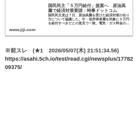
国民民主「５万円給付」提案へ 原油高
騰で経済対策要請：時事ドットコム
国民民主党は７日、原油高騰を受けた経済対策の在り
方について協議した。中・低所得者層を対象に５万円
を給付すべきだとの意見で一致。電気・ガス料金の負
担軽減策も盛り込む。来週の党総務会で決定し、政府
www.jiji.com
に提言する。
※前スレ (★1 2026/05/07(木) 21:51:34.56)
https://asahi.5ch.io/test/read.cgi/newsplus/17782
09375/