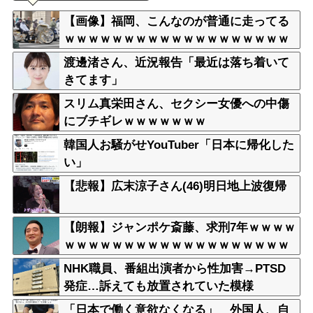
【画像】福岡、こんなのが普通に走ってる
ｗｗｗｗｗｗｗｗｗｗｗｗｗｗｗｗｗｗｗ
ｗｗｗｗｗｗｗｗｗｗｗｗｗｗｗｗｗｗｗ
渡邊渚さん、近況報告「最近は落ち着いて
ｗｗ
きてます」
スリム真栄田さん、セクシー女優への中傷
にブチギレｗｗｗｗｗｗｗ
韓国人お騒がせYouTuber「日本に帰化した
い」
【悲報】広末涼子さん(46)明日地上波復帰
【朗報】ジャンポケ斎藤、求刑7年ｗｗｗｗ
ｗｗｗｗｗｗｗｗｗｗｗｗｗｗｗｗｗｗｗ
ｗｗｗｗｗｗｗｗｗｗｗｗｗｗｗｗｗｗ
NHK職員、番組出演者から性加害→PTSD
発症…訴えても放置されていた模様
「日本で働く意欲なくなる」 外国人、自