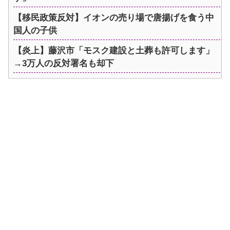
【移民政策反対】イオンの売り場で唐揚げを食う中
国人の子供
【炎上】藤沢市「モスク建設と土葬も許可します」
→3万人の反対署名も却下