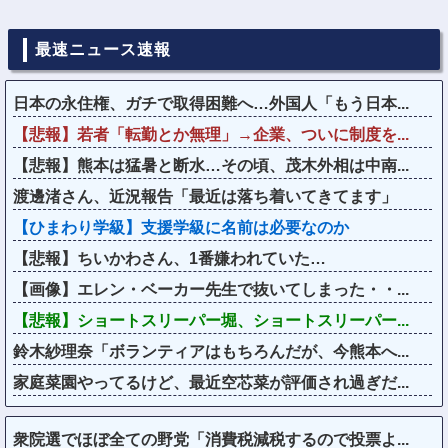
最速ニュース速報
日本の永住権、ガチで取得困難へ…外国人「もう日本...
【悲報】若者「転勤とか無理」→企業、ついに制度を...
【悲報】熊本は猛暑と断水…その頃、茂木外相は中南...
渡邊渚さん、近況報告「最近は落ち着いてきてます」
【ひまわり学級】支援学級に名前は必要なのか
【悲報】ちいかわさん、1番嫌われていた…
【画像】エレン・ベーカー先生で抜いてしまった・・...
【悲報】ショートスリーパー堀、ショートスリーパー...
鈴木紗理奈「ボランティアはもちろんだが、今熊本へ...
家庭菜園やってるけど、最近空芯菜が評価され過ぎだ...
衆院選でほぼ全ての野党「消費税減税するので投票よ...