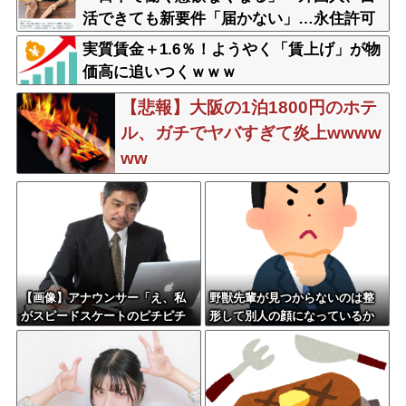
活できても新要件「届かない」…永住許可
厳格化で「日本離れ」か
実質賃金＋1.6％！ようやく「賃上げ」が物
価高に追いつくｗｗｗ
【悲報】大阪の1泊1800円のホテ
ル、ガチでヤバすぎて炎上wwww
ww
【画像】アナウンサー「え、私
野獣先輩が見つからないのは整
がスピードスケートのピチピチ
形して別人の顔になっているか
ユニフォーム着るんですか…？ﾑ
ら←これ
ﾁｨ！！」←これはお前らに刺さ
るやろw w w w w w w w