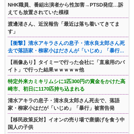
NHK職員、番組出演者から性加害→PTSD発症…訴
えても放置されていた模様
渡邊渚さん、近況報告「最近は落ち着いてきてま
す」
【衝撃】清水アキラさんの息子・清水良太郎さん死
去で落語家・柳家小はださんが「いじめ」「暴行...
【画像あり】タイミーで行った会社に「直雇用のバ
イト」で行った結果ｗｗｗｗｗ他
特定外来カミキリムシに1匹300円の賞金をかけた高
崎市、初日に1170匹持ち込まれる
清水アキラの息子・清水良太郎さん死去で、落語
家・柳家小はだが「いじめ」「暴行」被害告発
【移民政策反対】イオンの売り場で唐揚げを食う中
国人の子供