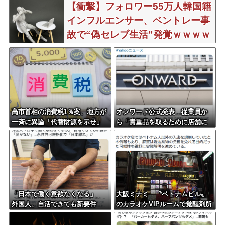
【衝撃】フォロワー55万人韓国籍
インフルエンサー、ベントレー事
故で“偽セレブ生活”発覚ｗｗｗｗ
ｗｗ
高市首相の消費税1％案、地方が
オンワード公式発表 従業員か
一斉に異論「代替財源を示せ」
ら「貴重品を取るために店舗に
戻った」と連絡があった 戻れ
指示してない
「日本で働く意欲なくなる」
大阪ミナミ 〝ベトナムビル〟
外国人、自活できても新要件
のカラオケVIPルームで覚醒剤所
「届かない」…永住許可厳格化
持、ベトナム国籍8人逮捕
で「日本離れ」か