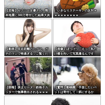
【悲報】セクシー女優さん、熊
「いきなりステーキ」の反対ｗ
本地震に300万寄付した結果大炎
ｗｗｗｗｗｗｗｗ
上してしまう…←これさぁ…
【動画】至近距離のヒグマ、ガ
【画像】ぼうけつ「えっ、私だ
チのマジで怖過ぎる→ご覧くだ
け横を向いて写真撮るんです
さい
か？！」→結果w w w w w w w
w
【朗報】挟まりーヌ、鉄格子カ
【驚愕】動物園「手放したいペ
ッターで無事救出されるｗｗｗ
ットは寄付して！餌にするか
ら！」←これってどうなん？w w
w w w w w w w w