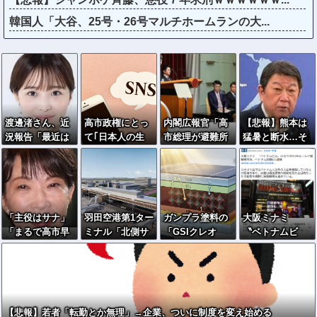
韓国人「大谷、25号・26号マルチホームランの大...
渡邊渚さん、近
高市政権にとっ
内閣広報官「高
【悲報】熊本は
況報告「最近は
て｢日本人の生
市総理が避難所
猛暑と断水…そ
落ち着いてきて
活｣はどうでもい
を３分しか視察
の頃、茂木外相
ます」
い…小野田紀美
しなかったなん
は中南米でニッ
のSNS投稿でわ
てデマ！50分い
コリ動画公開
かった｢外国人政
たぞ????」 →
策｣の本当の狙い
しかし事実上の
「主役はサナ」
羽田空港第1ター
ガンプラ塗料の
大阪ミナミ
視察は数分で正
「まるで高市早
ミナル「北側サ
「GSIクレオ
〝ベトナムビ
解
苗のプロモーシ
テライト」拡張
ス」が挑む次世
ル〟のカラオケ
ョンビデオ」→
→搭乗口まで約1
代太陽電池…ペ
VIPルームで覚
BGM付き被災地
キロ歩かせる模
ロブスカイトの
醒剤所持、ベト
視察動画に批判
様！
対抗馬か！
ナム国籍8人逮捕
殺到
【悲報】若者「転勤とか無理」→企業、ついに制度を変え始める