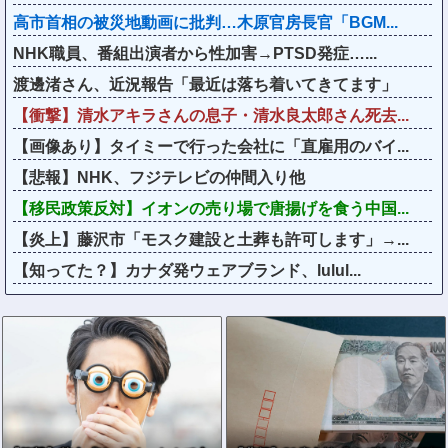
高市首相の被災地動画に批判…木原官房長官「BGM...
NHK職員、番組出演者から性加害→PTSD発症…...
渡邊渚さん、近況報告「最近は落ち着いてきてます」
【衝撃】清水アキラさんの息子・清水良太郎さん死去...
【画像あり】タイミーで行った会社に「直雇用のバイ...
【悲報】NHK、フジテレビの仲間入り他
【移民政策反対】イオンの売り場で唐揚げを食う中国...
【炎上】藤沢市「モスク建設と土葬も許可します」→...
【知ってた？】カナダ発ウェアブランド、lulul...