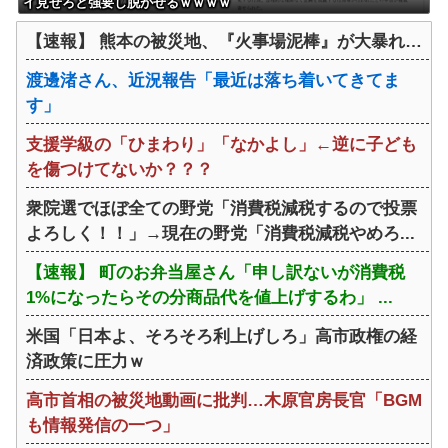
イ見せろと強要し脱がせるｗｗｗｗ
【速報】 熊本の被災地、『火事場泥棒』が大暴れ…
渡邊渚さん、近況報告「最近は落ち着いてきてま
す」
支援学級の「ひまわり」「なかよし」←逆に子ども
を傷つけてないか？？？
衆院選でほぼ全ての野党「消費税減税するので投票
よろしく！！」→現在の野党「消費税減税やめろ...
【速報】 町のお弁当屋さん「申し訳ないが消費税
1%になったらその分商品代を値上げするわ」 ...
米国「日本よ、そろそろ利上げしろ」高市政権の経
済政策に圧力ｗ
高市首相の被災地動画に批判…木原官房長官「BGM
も情報発信の一つ」