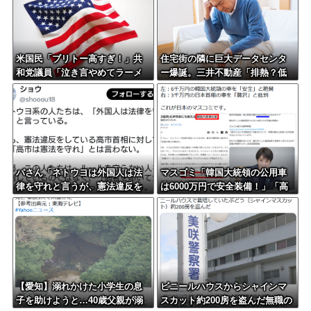
米国民「ブリトー高すぎ！」共
住宅街の隣に巨大データセンタ
和党議員「泣き言やめてラーメ
ー爆誕。三井不動産「排熱？低
ン食え」→副大統領まで参戦ｗ
周波音？データはまだ出せませ
ｗｗ
ん」住民ブチギレ
パさん「ネトウヨは外国人は法
マスゴミ「韓国大統領の公用車
律を守れと言うが、憲法違反を
は6000万円で安全装備！」「高
している高市には何も言わな
市の公用車は3000万円で贅
い」
沢！」
【愛知】溺れかけた小学生の息
ビニールハウスからシャインマ
子を助けようと…40歳父親が溺
スカット約200房を盗んだ無職の