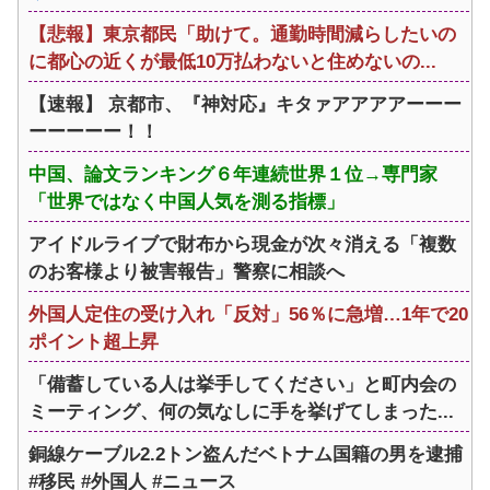
【悲報】東京都民「助けて。通勤時間減らしたいの
に都心の近くが最低10万払わないと住めないの...
【速報】 京都市、『神対応』キタァアアアアーーー
ーーーーー！！
中国、論文ランキング６年連続世界１位→専門家
「世界ではなく中国人気を測る指標」
アイドルライブで財布から現金が次々消える「複数
のお客様より被害報告」警察に相談へ
外国人定住の受け入れ「反対」56％に急増…1年で20
ポイント超上昇
「備蓄している人は挙手してください」と町内会の
ミーティング、何の気なしに手を挙げてしまった...
銅線ケーブル2.2トン盗んだベトナム国籍の男を逮捕
#移民 #外国人 #ニュース