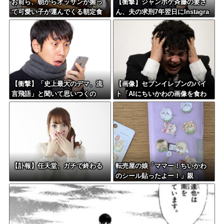
お前ら、朝からオッサンが握っ
【衝撃】ジャンポケ斉藤の妻さ
て可愛い子が運んでくる朝定食
ん、夫の求刑7年翌日にInstagra
（2200円）頼める？
m更新しSNS民をザワつかせて
しまう…
【衝撃】「史上最大のデマ、流
【画像】セブンイレブンのバイ
言飛語」と聞いて思いつくの
ト「AIにちいかわの画像を食わ
は？→大体一致する件w w w w
せてっと………できた！」→と
w w w
んでもないものが出来上がって
しまうw w w w w
【訃報】任天堂、ガチで終わる
転売屋の娘「ママー！ちいかわ
のシール貼ったよー！」親
「！！！！！！」→