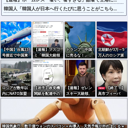
韓国人「韓国人が日本へ行くたびに思うことがこちら...
【中国】台風13
【速報】マスゴ
トランプ「中国
北朝鮮が3万～5
号接近で中国東
ミ「韓国大統領
に売るな！」→
万人のロシア派
部に最高レベル
の公用車は6000
中国、世界最高
兵決定 →ゼレン
の警戒警報、15
万円で安全装
峰の技術を自力
スキー大統領
00便以上が欠航
備！」手のひら
開発へ
「韓国が我々に
クルッ「高市の
協力すべき」
公用車は3000万
ロシアが数年以
【岩手】政党機
【速報】ゼレン
【終了？】
NEW
円で贅沢！」
内にNATO加盟
関紙を配達中の
スキー大統領、
高市フィーバ
国を攻撃か、プ
共産市議が当て
あの有名人に
ー、一転して”高
ーチン大統領が
逃げ…乗用車で
『暴言』を吐い
市ショック”へ…
追い詰められ…
民家フェンス接
てしま
支持率も市場も
米情報機関分
触、手で押し戻
う！！！！！
急降下ｗｗｗｗ
析！
し通報せず次の
ｗｗｗｗ
韓国気象庁、数千億ウォンのスパコン＋AI導入→天気予報が外れまくるｗ
配達先へ 宮古