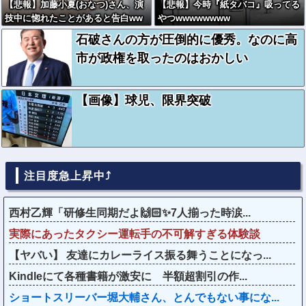
【悲報】加藤小夏(おなつ)さん、演
【悲報】今時『紙タバコ』吸ってる
技中に惚れたことがあると告白ww
やつwwwwwwww
wwww
石破さんの方が圧倒的に優秀。なのに高
市が政権を取ったのはおかしい
【画像】球児、限界突破
注目度急上昇中⤴
西村乙輝「研修生同期だよ🙌🏻✨7人揃った時涙...
実際にあったタクシー運転手の不可解すぎる体験談
【ヤバい】 友達にカレーライス振る舞うことになっ...
Kindleにて各種書籍が激安に 半額超割引の作...
ショートスリーバー堀大輔さん、とんでもない事にな...