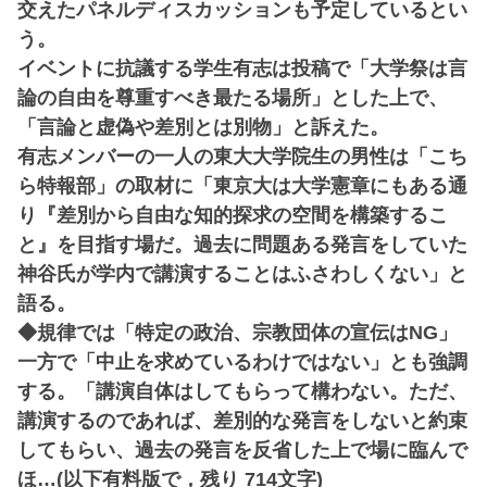
交えたパネルディスカッションも予定しているとい
う。
イベントに抗議する学生有志は投稿で「大学祭は言
論の自由を尊重すべき最たる場所」とした上で、
「言論と虚偽や差別とは別物」と訴えた。
有志メンバーの一人の東大大学院生の男性は「こち
ら特報部」の取材に「東京大は大学憲章にもある通
り『差別から自由な知的探求の空間を構築するこ
と』を目指す場だ。過去に問題ある発言をしていた
神谷氏が学内で講演することはふさわしくない」と
語る。
◆規律では「特定の政治、宗教団体の宣伝はNG」
一方で「中止を求めているわけではない」とも強調
する。「講演自体はしてもらって構わない。ただ、
講演するのであれば、差別的な発言をしないと約束
してもらい、過去の発言を反省した上で場に臨んで
ほ…(以下有料版で，残り 714文字)