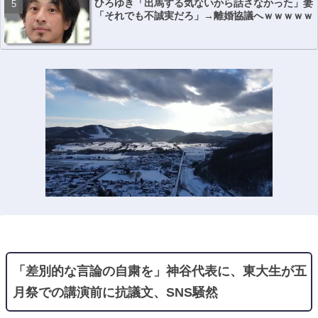
ひろゆき「出馬する気ないから話さなかった」妻
「それでも不誠実だろ」→離婚協議へｗｗｗｗｗ
「差別的な言論の自粛を」神谷代表に、東大生が五
月祭での講演前に抗議文、SNS騒然