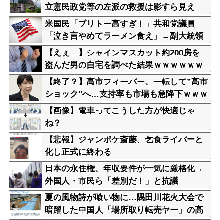
立憲民政党等の左派の救援は影すら見え
ず。住民苦言
米国民「ブリトー高すぎ！」共和党議員
「泣き言やめてラーメン食え」→副大統領
まで参戦ｗｗｗ
【えぇ…】シャインマスカット約200房を
盗んだ男の自宅を調べた結果ｗｗｗｗｗｗ
ｗｗ
【終了？】高市フィーバー、一転して”高市
ショック”へ…支持率も市場も急降下ｗｗｗ
ｗｗｗｗｗ
【画像】電車ってこうした方が快適じゃ
ね？
【悲報】ジャンポケ斎藤、乞食ライバーと
化し正式に終わる
日本の永住権、年収要件が一気に厳格化→
外国人・市民ら「差別だ！」と抗議
夏の風物詩が喰い物に…隅田川花火大会で
暗躍した中国人「場所取り転売ヤー」の高