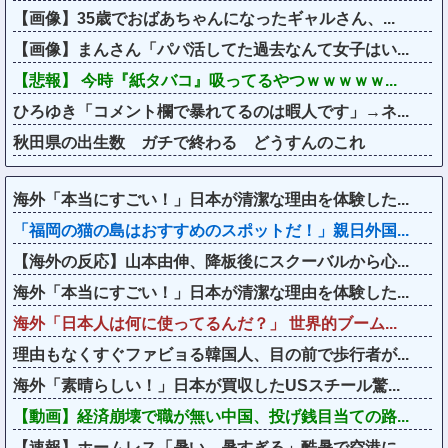
【画像】35歳でおばあちゃんになったギャルさん、...
【画像】まんさん「パパ活してた過去なんて女子はい...
【悲報】 今時『紙タバコ』吸ってるやつｗｗｗｗｗ...
ひろゆき「コメント欄で暴れてるのは暇人です」→ネ...
秋田県の出生数 ガチで終わる どうすんのこれ
海外「本当にすごい！」日本が清潔な理由を体験した...
「福岡の猫の島はおすすめのスポットだ！」親日外国...
【海外の反応】山本由伸、降板後にスクーバルから心...
海外「本当にすごい！」日本が清潔な理由を体験した...
海外「日本人は何に使ってるんだ？」 世界的ブーム...
理由もなくすぐファビョる韓国人、目の前で歩行者が...
海外「素晴らしい！」日本が買収したUSスチール驚...
【動画】経済崩壊で職が無い中国、投げ銭目当ての路...
【速報】ホームレス「暑い、暑すぎる」酷暑で空港に...