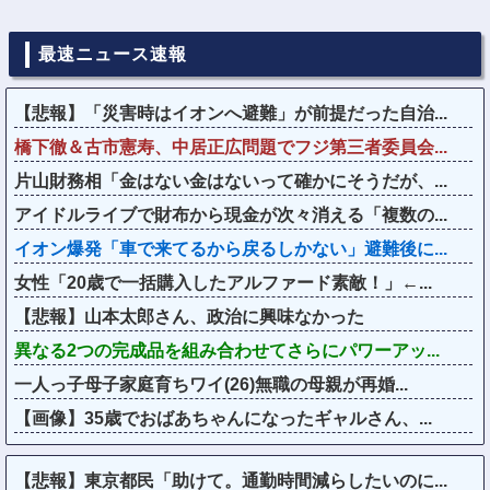
最速ニュース速報
【悲報】「災害時はイオンへ避難」が前提だった自治...
橋下徹＆古市憲寿、中居正広問題でフジ第三者委員会...
片山財務相「金はない金はないって確かにそうだが、...
アイドルライブで財布から現金が次々消える「複数の...
イオン爆発「車で来てるから戻るしかない」避難後に...
女性「20歳で一括購入したアルファード素敵！」←...
【悲報】山本太郎さん、政治に興味なかった
異なる2つの完成品を組み合わせてさらにパワーアッ...
一人っ子母子家庭育ちワイ(26)無職の母親が再婚...
【画像】35歳でおばあちゃんになったギャルさん、...
【悲報】東京都民「助けて。通勤時間減らしたいのに...