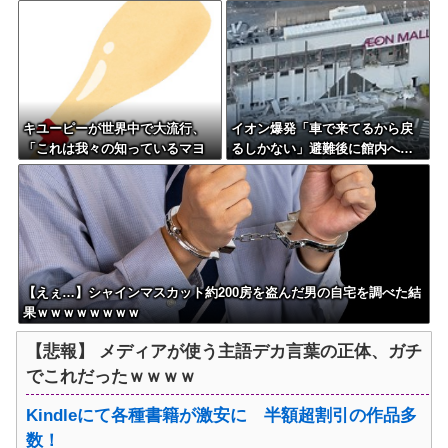
れ死亡 家族3人で川遊びに 息子
男逮捕 岡山
は妻に助けられる
キユーピーが世界中で大流行、
イオン爆発「車で来てるから戻
「これは我々の知っているマヨ
るしかない」避難後に館内へ…
ネーズではない新しいソース
現場の実態が判明
だ」
【えぇ…】シャインマスカット約200房を盗んだ男の自宅を調べた結
果ｗｗｗｗｗｗｗｗ
【悲報】 メディアが使う主語デカ言葉の正体、ガチ
でこれだったｗｗｗｗ
Kindleにて各種書籍が激安に 半額超割引の作品多
数！