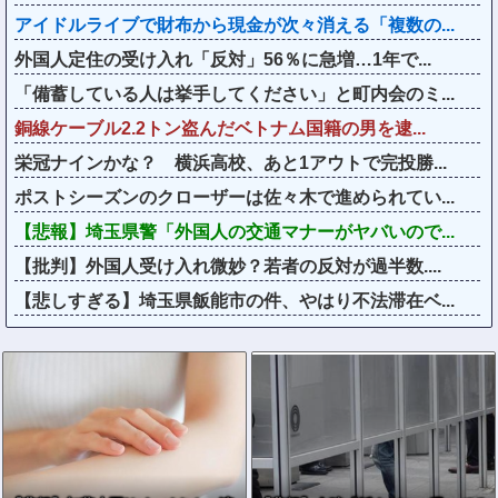
アイドルライブで財布から現金が次々消える「複数の...
外国人定住の受け入れ「反対」56％に急増…1年で...
「備蓄している人は挙手してください」と町内会のミ...
銅線ケーブル2.2トン盗んだベトナム国籍の男を逮...
栄冠ナインかな？ 横浜高校、あと1アウトで完投勝...
ポストシーズンのクローザーは佐々木で進められてい...
【悲報】埼玉県警「外国人の交通マナーがヤバいので...
【批判】外国人受け入れ微妙？若者の反対が過半数....
【悲しすぎる】埼玉県飯能市の件、やはり不法滞在ベ...