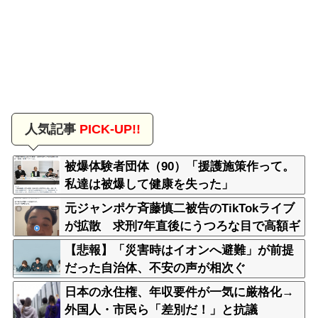
人気記事
PICK-UP!!
被爆体験者団体（90）「援護施策作って。
私達は被爆して健康を失った」
元ジャンポケ斉藤慎二被告のTikTokライブ
が拡散 求刑7年直後にうつろな目で高額ギ
フトねだり続け「精神的に限界」「末期状
【悲報】「災害時はイオンへ避難」が前提
態」と話題
だった自治体、不安の声が相次ぐ
日本の永住権、年収要件が一気に厳格化→
外国人・市民ら「差別だ！」と抗議