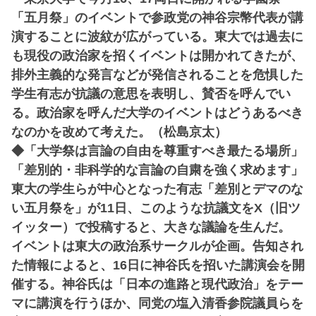
「五月祭」のイベントで参政党の神谷宗幣代表が講
演することに波紋が広がっている。東大では過去に
も現役の政治家を招くイベントは開かれてきたが、
排外主義的な発言などが発信されることを危惧した
学生有志が抗議の意思を表明し、賛否を呼んでい
る。政治家を呼んだ大学のイベントはどうあるべき
なのかを改めて考えた。（松島京太）
◆「大学祭は言論の自由を尊重すべき最たる場所」
「差別的・非科学的な言論の自粛を強く求めます」
東大の学生らが中心となった有志「差別とデマのな
い五月祭を」が11日、このような抗議文をX（旧ツ
イッター）で投稿すると、大きな議論を生んだ。
イベントは東大の政治系サークルが企画。告知され
た情報によると、16日に神谷氏を招いた講演会を開
催する。神谷氏は「日本の進路と現代政治」をテー
マに講演を行うほか、同党の塩入清香参院議員らを