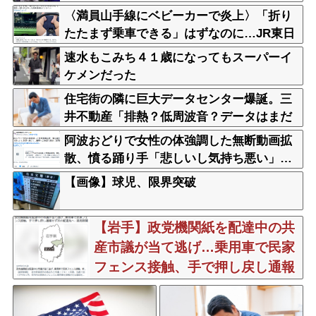
〈満員山手線にベビーカーで炎上〉「折り
たたまず乗車できる」はずなのに…JR東日
本が示した見解
速水もこみち４１歳になってもスーパーイ
ケメンだった
住宅街の隣に巨大データセンター爆誕。三
井不動産「排熱？低周波音？データはまだ
出せません」住民ブチギレ
阿波おどりで女性の体強調した無断動画拡
散、憤る踊り手「悲しいし気持ち悪い」…
悪質なケースは警察への相談検討
【画像】球児、限界突破
【岩手】政党機関紙を配達中の共
産市議が当て逃げ…乗用車で民家
フェンス接触、手で押し戻し通報
せず次の配達先へ 宮古