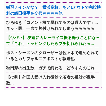
栄冠ナインかな？ 横浜高校、あと1アウトで完投勝
利の織田投手を交代ｗｗｗｗ他
ひろゆき「コメント欄で暴れてるのは暇人です」→
ネット民、一言で片付けられてしまうｗｗｗｗｗ
【ヤバい】 友達にカレーライス振る舞うことになっ
て「これ」トッピングしたらブチ切れられたｗ...
ポストシーズンのクローザーは佐々木で進められて
いるとカリフォルニアポストが報道他
秋田県の出生数 ガチで終わる どうすんのこれ
【批判】外国人受け入れ微妙？若者の反対が過半
数...