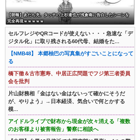
【朗報】あだち充、タッチの上杉達也が浅倉南に告白したシーンを
完全再現ｗｗｗｗｗ
セルフレジやQRコードが使えない・・・急速な「デ
ジタル化」に取り残される60代母、結婚をた...
【NMB48】 本郷柚巴の写真集がすごいことになって
る
橋下徹＆古市憲寿、中居正広問題でフジ第三者委員
会を批判
片山財務相「金はない金はないって確かにそうだ
が、やりよう」→日本経済、気合いで何とかする
模...
アイドルライブで財布から現金が次々消える「複数
のお客様より被害報告」警察に相談へ