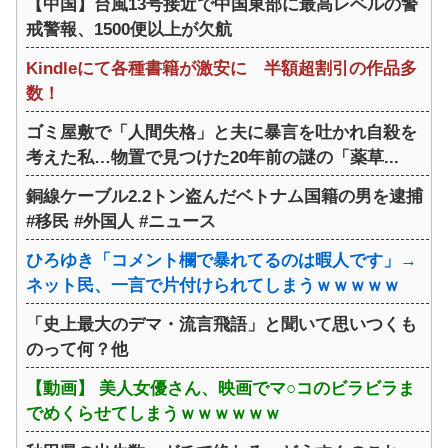
【中国】台風13号接近で中国東部に最高レベルの警
戒警報、1500便以上が欠航
Kindleにて各種書籍が激安に 半額超割引の作品多
数！
ゴミ屋敷で「人間失格」と夫に暴言を吐かれ自殺を
考えた私…物置で見つけた20年前の謎の「薬草...
銅線ケーブル2.2トン盗んだベトナム国籍の男を逮捕
#移民 #外国人 #ニュース
ひろゆき「コメント欄で暴れてるのは暇人です」→
ネット民、一言で片付けられてしまうｗｗｗｗｗ
「史上最大のデマ・流言飛語」と聞いて思いつくも
のって何？他
【動画】 美人女優さん、映画でマ○コのビラビラま
でめくらせてしまうｗｗｗｗｗｗ