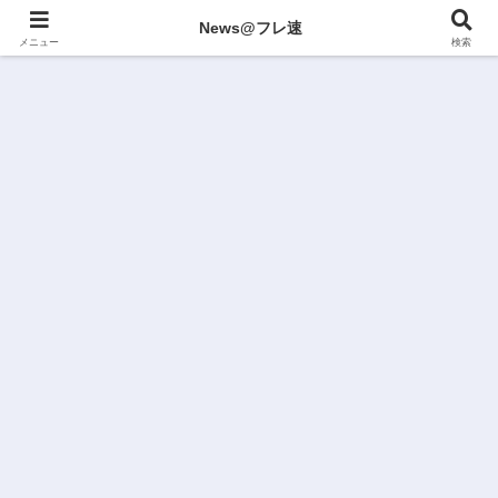
News@フレ速
メニュー
検索