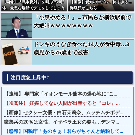
【画像】『戦争反対』を叫ぶ平和団
【画像】愛知の半グレ、怖すぎる→
体、最悪な場所でデモをしてしまう
御尊顔がこちら…
「小泉やめろ！」→市民らが横浜駅前で
大絶叫ｗｗｗｗｗｗｗｗ
ドンキのうなぎ食べた14人が食中毒…3
歳児から75歳まで被害
注目度急上昇中⤴
【速報】 専門家「イオンモール熊本の爆心地に”こ...
【※閲注】 妊娠してない人間が出産すると『コレ』...
【画像】セクシー女優・白石茉莉奈、ムッチムチボデ...
徴集兵の20％は女性、イザベラ王女の姿も…デンマ...
【怒報】国税庁「あのさぁ！君らがちゃんと納税して...