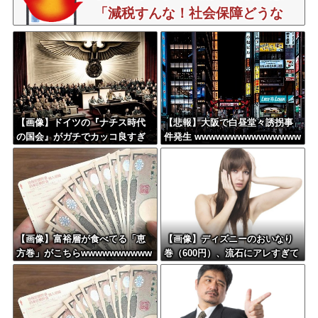
「減税すんな！社会保障どうな
る！」
【画像】ドイツの『ナチス時代
【悲報】大阪で白昼堂々誘拐事
の国会』がガチでカッコ良すぎ
件発生 wwwwwwwwwwwwwww
るwwwwwww
wwwwwwwwwwwwwwwwwww
ww
【画像】富裕層が食べてる「恵
【画像】ディズニーのおいなり
方巻」がこちらwwwwwwwwww
巻（600円）、流石にアレすぎて
www
賛否両論の大炎上をしてしまうw
w w w w w w