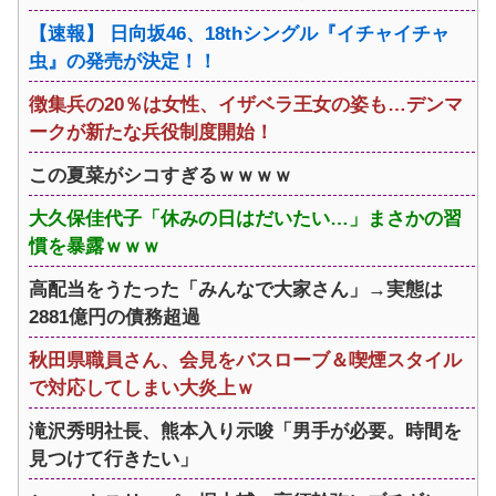
【速報】 日向坂46、18thシングル『イチャイチャ
虫』の発売が決定！！
徴集兵の20％は女性、イザベラ王女の姿も…デンマ
ークが新たな兵役制度開始！
この夏菜がシコすぎるｗｗｗｗ
大久保佳代子「休みの日はだいたい…」まさかの習
慣を暴露ｗｗｗ
高配当をうたった「みんなで大家さん」→実態は
2881億円の債務超過
秋田県職員さん、会見をバスローブ＆喫煙スタイル
で対応してしまい大炎上ｗ
滝沢秀明社長、熊本入り示唆「男手が必要。時間を
見つけて行きたい」