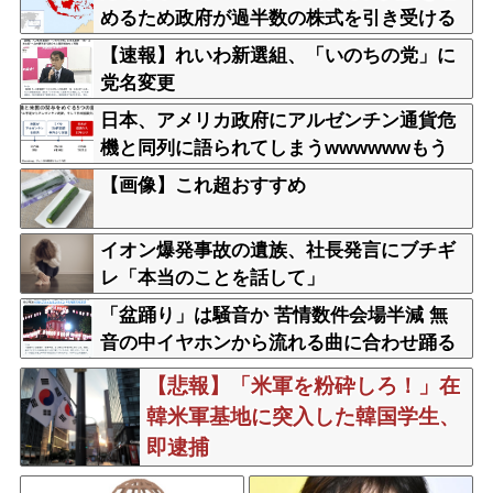
めるため政府が過半数の株式を引き受ける
【速報】れいわ新選組、「いのちの党」に
党名変更
日本、アメリカ政府にアルゼンチン通貨危
機と同列に語られてしまうwwwwwwもう
すでに158円に戻る
【画像】これ超おすすめ
イオン爆発事故の遺族、社長発言にブチギ
レ「本当のことを話して」
「盆踊り」は騒音か 苦情数件会場半減 無
音の中イヤホンから流れる曲に合わせ踊る
サイレント盆ダンスも
【悲報】「米軍を粉砕しろ！」在
韓米軍基地に突入した韓国学生、
即逮捕