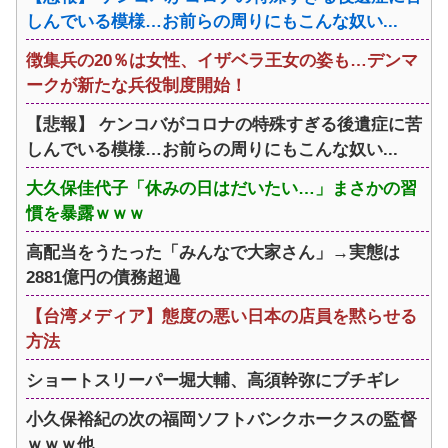
しんでいる模様…お前らの周りにもこんな奴い...
徴集兵の20％は女性、イザベラ王女の姿も…デンマ
ークが新たな兵役制度開始！
【悲報】 ケンコバがコロナの特殊すぎる後遺症に苦
しんでいる模様…お前らの周りにもこんな奴い...
大久保佳代子「休みの日はだいたい…」まさかの習
慣を暴露ｗｗｗ
高配当をうたった「みんなで大家さん」→実態は
2881億円の債務超過
【台湾メディア】態度の悪い日本の店員を黙らせる
方法
ショートスリーパー堀大輔、高須幹弥にブチギレ
小久保裕紀の次の福岡ソフトバンクホークスの監督
ｗｗｗ他