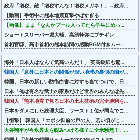
政府「増税」敵「増税すんな！増税メガネ！」→政府...
【動画】手術中に熊本地震直撃やばすぎる
【画像】 まま「なんかプール入ってたら学生にめっ...
ショートスリーパー堀大輔、高須幹弥にブチギレ
首相官邸、高市首相の熊本訪問の感動BGM付きムー...
海外「日本人はなんて気高いんだ！」 英高級紙も驚...
韓国人「意外に日本との関係が深い地球の裏側の国が...
韓国、日本の新しい防衛白書に対する当てつけで、日...
日本「俺は有名な武士の家系だけど世界のみんなは先...
韓国人「熊本地震で見る日本の土木技術の完全勝利を...
日本をダメにした総理大臣、ワースト１位が同点でこ...
【衝撃】 韓国人「エボシ御前の声の人、若い頃がこ...
大谷翔平が今永昇太を睨みつける様子に全米騒然！←...
韓国人「海外で韓国サッカーの2002年ベスト4の...