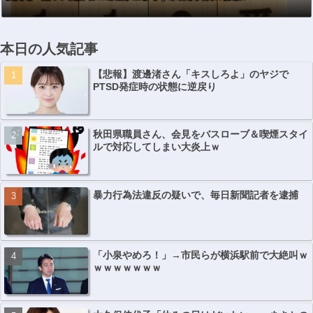
本日の人気記事
【悲報】渡邊渚さん「キスしろよ」のヤジで
PTSD発症時の状態に逆戻り
秋田県職員さん、会見をバスローブ＆喫煙スタイ
ルで対応してしまい大炎上ｗ
暴力行為法違反の疑いで、毎日新聞記者を逮捕
「小泉やめろ！」→市民らが横浜駅前で大絶叫ｗ
ｗｗｗｗｗｗｗ