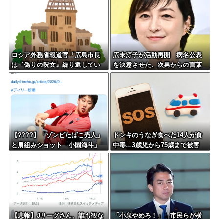
ロシア外務省報道官「広島市長
広末涼子が活動再開 病名公表
は『偽りの呪文』繰り返してい
を決意させた、次男からの言葉
る」 平和宣言を非難
明かす
【????】「ゾンビたばこ売人」
ドンキのうなぎ食べた14人が食
と肩組みショット「小園海斗」
中毒…3歳児から75歳まで被害
に注がれる“厳しい視線” 「レ
ギュラー剥奪も選択肢のひとつ
に」
【悲報】Jリーグさん、誰も観な
「小泉やめろ！」→市民らが横