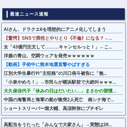
最速ニュース速報
AIさん、ドラクエ6を理想的にアニメ化してしまう
【驚愕】SNSで異性とやりとり《不倫》になる？→...
女「43億円注文して………キャンセルっと！」←こ...
洋服の青山、空調ウェアを発売ｗｗｗｗｗｗ
【動画】手術中に熊本地震直撃やばすぎる
江別大学生暴行ﾀﾋ″主犯格″の川口侑斗被告に「無...
「小泉やめろ！」→市民らが横浜駅前で大絶叫ｗｗｗ...
大久保佳代子「休みの日はだいたい…」まさかの習慣...
中国の海警局と海軍の船が衝突2人死亡 南シナ海で...
ショートスリーパー堀大輔、高須幹弥にブチギレ
高配当をうたった「みんなで大家さん」→実態は28...