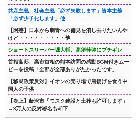
共産主義、社会主義「必ず失敗します」資本主義
「必ず少子化します」他
【困惑】日本から刺青への偏見を消し去りたいんや
けど・・・・・・・・・他
ショートスリーパー堀大輔、高須幹弥にブチギレ
首相官邸、高市首相の熊本訪問の感動BGM付きムー
ビーを投稿「全部が全部ありがたかったです」
【移民政策反対】イオンの売り場で唐揚げを食う中
国人の子供
【炎上】藤沢市「モスク建設と土葬も許可します」
→3万人の反対署名も却下