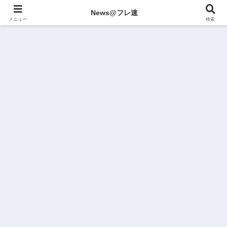
News@フレ速
メニュー
検索