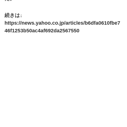
続きは↓
https://news.yahoo.co.jp/articles/b6dfa0610fbe7
46f1253b50ac4af692da2567550