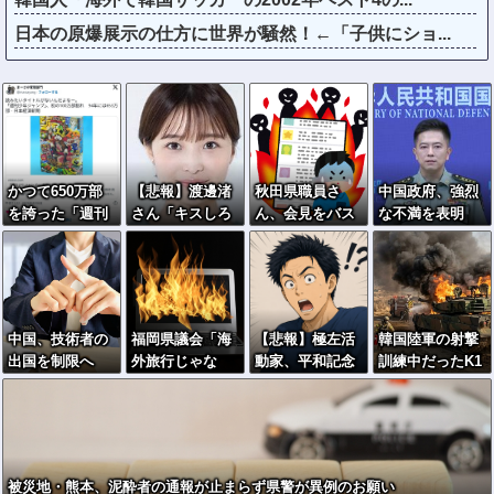
日本の原爆展示の仕方に世界が騒然！←「子供にショ...
かつて650万部
【悲報】渡邊渚
秋田県職員さ
中国政府、強烈
を誇った「週刊
さん「キスしろ
ん、会見をバス
な不満を表明
少年ジャン
よ」のヤジでPT
ローブ＆喫煙ス
「泥棒が『泥棒
プ」、発行部数
SD発症時の状態
タイルで対応し
を捕まえろ』と
が初の100万部
に逆戻り
てしまい大炎上
叫ぶようなやり
割れ
ｗ
口で中国を貶め
ている」と強く
中国、技術者の
福岡県議会「海
【悲報】極左活
韓国陸軍の射撃
非難！
出国を制限へ
外旅行じゃな
動家、平和記念
訓練中だったK1
「国が危険と判
い、海外活動
公園で「座り込
E1戦車で火災、
断したら出国禁
だ！」→視察費
んで闘う！」と
乗員は避難…エ
止」
2.65億円公開で
意気込むも… →
ンジンルーム付
再炎上ｗｗｗ
警察に完全排除
近から出火！
されてしまう
被災地・熊本、泥酔者の通報が止まらず県警が異例のお願い
………