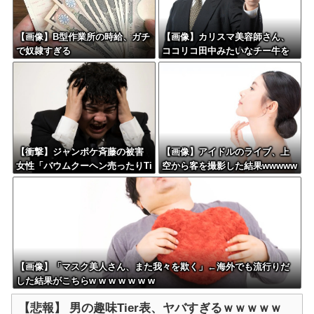
【画像】B型作業所の時給、ガチ
【画像】カリスマ美容師さん、
で奴隷すぎる
ココリコ田中みたいなチー牛を
大変身させた結果がこちらw w w
w w w w w w w w
【衝撃】ジャンポケ斉藤の被害
【画像】アイドルのライブ、上
女性「バウムクーヘン売ったりTi
空から客を撮影した結果wwwww
kTokライブしててムカついたか
ww
ら示談しなかった」←コレって
さ…
【画像】「マスク美人さん、また我々を欺く」←海外でも流行りだ
した結果がこちらw w w w w w w
【悲報】 男の趣味Tier表、ヤバすぎるｗｗｗｗｗ