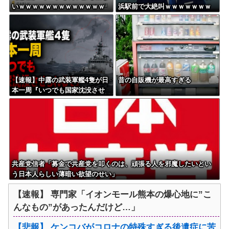
いｗｗｗｗｗｗｗｗｗｗｗｗｗ
浜駅前で大絶叫ｗｗｗｗｗｗｗ
ｗｗｗｗ
ｗ
【速報】中露の武装軍艦4隻が日
昔の自販機が最高すぎる
本一周『いつでも国家沈没させ
られるぞ』
共産党信者「募金で共産党を叩くのは、頑張る人を邪魔したいとい
う日本人らしい薄暗い欲望のせい」
【速報】 専門家「イオンモール熊本の爆心地に”こ
んなもの”があったんだけど…」
【悲報】 ケンコバがコロナの特殊すぎる後遺症に苦