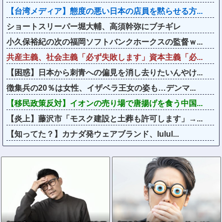
【台湾メディア】態度の悪い日本の店員を黙らせる方...
ショートスリーパー堀大輔、高須幹弥にブチギレ
小久保裕紀の次の福岡ソフトバンクホークスの監督ｗ...
共産主義、社会主義「必ず失敗します」資本主義「必...
【困惑】日本から刺青への偏見を消し去りたいんやけ...
徴集兵の20％は女性、イザベラ王女の姿も…デンマ...
【移民政策反対】イオンの売り場で唐揚げを食う中国...
【炎上】藤沢市「モスク建設と土葬も許可します」→...
【知ってた？】カナダ発ウェアブランド、lulul...