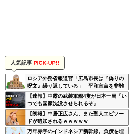
人気記事
PICK-UP!!
ロシア外務省報道官「広島市長は『偽りの
呪文』繰り返している」 平和宣言を非難
【速報】中露の武装軍艦4隻が日本一周『い
つでも国家沈没させられるぞ』
【朗報】中居正広さん、また聖人エピソー
ドが追加されるｗｗｗｗｗ
万年赤字のインドネシア新幹線。負債を埋