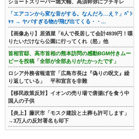
ショートスリーパー堀大輔、高須幹弥にブチギレ
「エアコンから変な音がする。なんだろ…え？」ﾊﾟｼ
ｬｯ → ヤバすぎる物が飛び出てくる・・...
【画像あり】居酒屋「6人で長居して会計4939円！喋
りたいだけなら公園に行ってくれ（怒」他
首相官邸、高市首相の熊本訪問の感動BGM付きムー
ビーを投稿「全部が全部ありがたかったです」
ロシア外務省報道官「広島市長は『偽りの呪文』繰
り返している」 平和宣言を非難
【移民政策反対】イオンの売り場で唐揚げを食う中
国人の子供
【炎上】藤沢市「モスク建設と土葬も許可します」
→3万人の反対署名も却下