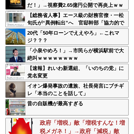
だ！」→視察費2.65億円公開で再炎上ｗｗ
ｗ
【総務省人事】エース級の財務官僚・一松
旬氏が“異例転出”へ 官邸幹部「協力的で
なかったから」
20代「50年ローンでええやろ」←これマ
ジ？？？
「小泉やめろ！」→市民らが横浜駅前で大
絶叫ｗｗｗｗｗｗｗｗ
【速報】れいわ新選組、「いのちの党」に
党名変更
イオン爆発事故の遺族、社長発言にブチギ
レ「本当のことを話して」
昔の自販機が最高すぎる
政府「増税」敵「増税すんな！増
税メガネ！」→政府「減税」敵