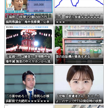
【福岡】3年間で2億6500万円
コメ 損切り加速ｗｗｗｗｗｗ
福岡県議会「海外視察費」公表
ｗｗｗ
「盆踊り」は騒音か 苦情数件会
昔の自販機が最高すぎる
場半減 無音の中イヤホンから流
れる曲に合わせ踊るサイレント
盆ダンスも
「小泉やめろ！」→市民らが横
【悲報】渡邊渚さん「キスしろ
浜駅前で大絶叫ｗｗｗｗｗｗｗ
よ」のヤジでPTSD発症時の状態
ｗ
に逆戻り