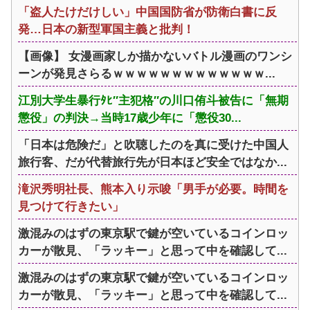
「盗人たけだけしい」中国国防省が防衛白書に反
発…日本の新型軍国主義と批判！
【画像】 女漫画家しか描かないバトル漫画のワンシ
ーンが発見さらるｗｗｗｗｗｗｗｗｗｗｗｗｗ...
江別大学生暴行ﾀﾋ″主犯格″の川口侑斗被告に「無期
懲役」の判決→当時17歳少年に「懲役30...
「日本は危険だ」と吹聴したのを真に受けた中国人
旅行客、だが代替旅行先が日本ほど安全ではなか...
滝沢秀明社長、熊本入り示唆「男手が必要。時間を
見つけて行きたい」
激混みのはずの東京駅で鍵が空いているコインロッ
カーが散見、「ラッキー」と思って中を確認して...
激混みのはずの東京駅で鍵が空いているコインロッ
カーが散見、「ラッキー」と思って中を確認して...