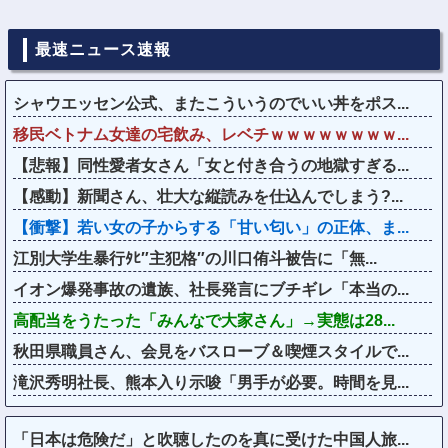
最速ニュース速報
シャウエッセン公式、またこういうのでいい丼をポス...
移民ベトナム女達の宅飲み、レベチｗｗｗｗｗｗｗｗ...
【悲報】同性愛者女さん「女と付き合うの地獄すぎる...
【感動】新聞さん、壮大な縦読みを仕込んでしまう?...
【衝撃】若い女の子からする「甘い匂い」の正体、ま...
江別大学生暴行ﾀﾋ″主犯格″の川口侑斗被告に「無...
イオン爆発事故の遺族、社長発言にブチギレ「本当の...
高配当をうたった「みんなで大家さん」→実態は28...
秋田県職員さん、会見をバスローブ＆喫煙スタイルで...
滝沢秀明社長、熊本入り示唆「男手が必要。時間を見...
「日本は危険だ」と吹聴したのを真に受けた中国人旅...