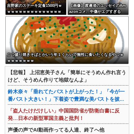
吉野家のステーキ定食1500円ｗ
【画像】渡邊渚のエッセイのAm
ｗｗｗｗｗｗｗｗｗｗｗｗｗｗ
azonコメ、中傷がエグすぎる
ｗｗｗｗ
ごつ盛り焼きそばとかいう年１くらいで無性に食いたくなるやつｗ
ｗｗｗｗｗｗｗ
【悲報】 上沼恵美子さん「簡単にそうめん作れ言う
けど、そうめん作りて地獄なんよ」
鈴木奈々「垂れてたバストが上がった！」「今が一
番バスト大きい！」下着姿で豊満な美バストを披...
「盗人たけだけしい」中国国防省が防衛白書に反
発…日本の新型軍国主義と批判！
声優の声でAI動画作ってる人達、終了へ他