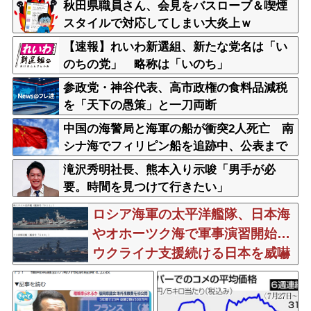
秋田県職員さん、会見をバスローブ＆喫煙
スタイルで対応してしまい大炎上ｗ
【速報】れいわ新選組、新たな党名は「い
のちの党」 略称は「いのち」
参政党・神谷代表、高市政権の食料品減税
を「天下の愚策」と一刀両断
中国の海警局と海軍の船が衝突2人死亡 南
シナ海でフィリピン船を追跡中、公表まで
に1年
滝沢秀明社長、熊本入り示唆「男手が必
要。時間を見つけて行きたい」
ロシア海軍の太平洋艦隊、日本海
やオホーツク海で軍事演習開始…
ウクライナ支援続ける日本を威嚇
か！