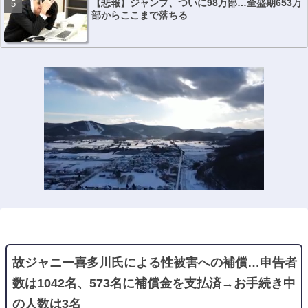
【悲報】ジャンプ、ついに98万部…全盛期653万
部からここまで落ちる
故ジャニー喜多川氏による性被害への補償…申告者
数は1042名、573名に補償金を支払済→お手続き中
の人数は3名