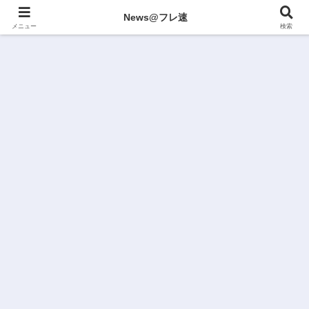
News@フレ速
メニュー
検索