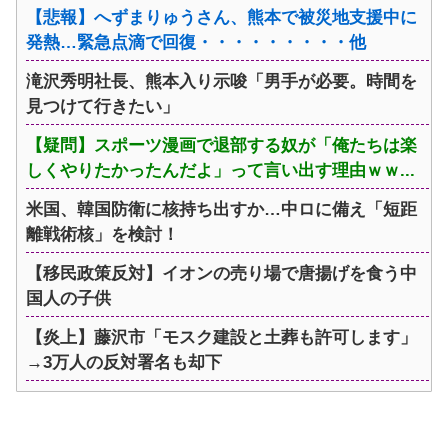
【悲報】へずまりゅうさん、熊本で被災地支援中に
発熱…緊急点滴で回復・・・・・・・・・他
滝沢秀明社長、熊本入り示唆「男手が必要。時間を
見つけて行きたい」
【疑問】スポーツ漫画で退部する奴が「俺たちは楽
しくやりたかったんだよ」って言い出す理由ｗｗ...
米国、韓国防衛に核持ち出すか…中ロに備え「短距
離戦術核」を検討！
【移民政策反対】イオンの売り場で唐揚げを食う中
国人の子供
【炎上】藤沢市「モスク建設と土葬も許可します」
→3万人の反対署名も却下