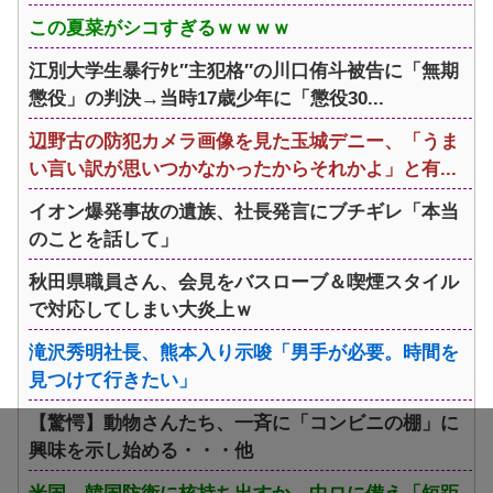
この夏菜がシコすぎるｗｗｗｗ
江別大学生暴行ﾀﾋ″主犯格″の川口侑斗被告に「無期
懲役」の判決→当時17歳少年に「懲役30...
辺野古の防犯カメラ画像を見た玉城デニー、「うま
い言い訳が思いつかなかったからそれかよ」と有...
イオン爆発事故の遺族、社長発言にブチギレ「本当
のことを話して」
秋田県職員さん、会見をバスローブ＆喫煙スタイル
で対応してしまい大炎上ｗ
滝沢秀明社長、熊本入り示唆「男手が必要。時間を
見つけて行きたい」
【驚愕】動物さんたち、一斉に「コンビニの棚」に
興味を示し始める・・・他