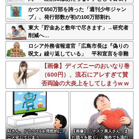
る方針を決定 三重県
かつて650万部を誇った「週刊少年ジャン
プ」、発行部数が初の100万部割れ
東大「貯金あと数年で尽きます」→研究者
削減へ…
ロシア外務省報道官「広島市長は『偽りの
呪文』繰り返している」 平和宣言を非難
【画像】ディズニーのおいなり巻
（600円）、流石にアレすぎて賛
否両論の大炎上をしてしまうw w
w w w w w
AIさん、ドラクエ6を理想的にア
【画像】「マスク美人さん、ま
ニメ化してしまう
た我々を欺く」←海外でも流行