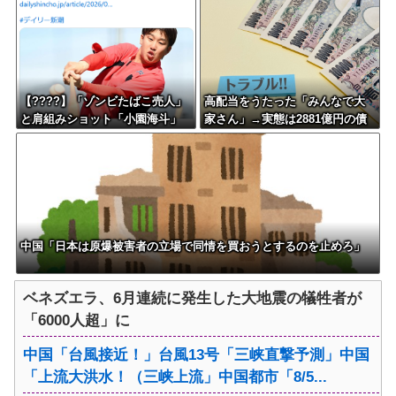
【????】「ゾンビたばこ売人」
高配当をうたった「みんなで大
と肩組みショット「小園海斗」
家さん」→実態は2881億円の債
に注がれる“厳しい視線” 「レ
務超過
ギュラー剥奪も選択肢のひとつ
に」
中国「日本は原爆被害者の立場で同情を買おうとするのを止めろ」
ベネズエラ、6月連続に発生した大地震の犠牲者が
「6000人超」に
中国「台風接近！」台風13号「三峡直撃予測」中国
「上流大洪水！（三峡上流」中国都市「8/5...