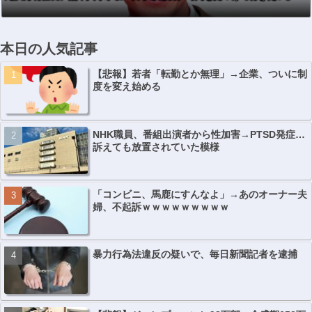
本日の人気記事
【悲報】若者「転勤とか無理」→企業、ついに制
度を変え始める
NHK職員、番組出演者から性加害→PTSD発症…
訴えても放置されていた模様
「コンビニ、馬鹿にすんなよ」→あのオーナー夫
婦、不起訴ｗｗｗｗｗｗｗｗｗ
暴力行為法違反の疑いで、毎日新聞記者を逮捕