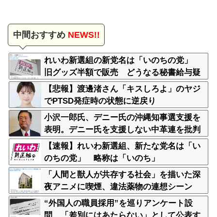
中間おすすめ
NEWS!!
れいわ新選組の新党名は「いのちの党」
旧グッズ半額で販売 どうなる秘書給与疑
惑
【悲報】渡邊渚さん「キスしろよ」のヤジ
でPTSD発症時の状態に逆戻り
小沢一郎氏、デニー氏の沖縄知事選支援を
表明。デニー氏を支援しない中革連を批判
【速報】れいわ新選組、新たな党名は「い
のちの党」 略称は「いのち」
「人間と獣人が共存する社会」を描いた深
夜アニメに喫煙、違法薬物の連想シーン
も…視聴者批判でBPO議論
“外国人の職員採用”を巡りアンケート設
問 「差別にはあたらない」として公表す