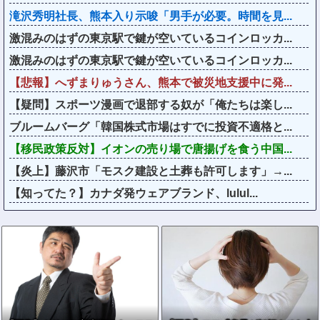
滝沢秀明社長、熊本入り示唆「男手が必要。時間を見...
激混みのはずの東京駅で鍵が空いているコインロッカ...
激混みのはずの東京駅で鍵が空いているコインロッカ...
【悲報】へずまりゅうさん、熊本で被災地支援中に発...
【疑問】スポーツ漫画で退部する奴が「俺たちは楽し...
ブルームバーグ「韓国株式市場はすでに投資不適格と...
【移民政策反対】イオンの売り場で唐揚げを食う中国...
【炎上】藤沢市「モスク建設と土葬も許可します」→...
【知ってた？】カナダ発ウェアブランド、lulul...