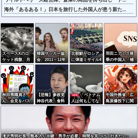
海外「あるある！」日本を旅行した外国人が患う新た...
スペースXのロ
韓国サッカー協
北朝鮮がロシア
羽田ニアミス搭
ケット残骸、月
会、2011～12年
に弾道ミサイル4
乗の中国人「補
面に衝突か…フ
に国際審判員ら
0発供与、ミサイ
償も見舞いもな
ァルコン9の上
を性接待
ル部隊90人派遣
い」中国ネット
段！
開始…さらに80
「いや要らんや
発見通し！
ろ」
秋田県職員さ
【悲報】参政党
「ベトナム
中国外務省、広
NEW
ん、会見をバス
神谷代表、食料
人は何もしてな
島原爆投下に関
ローブ＆喫煙ス
品の消費減税
い」拡散民、弁
して「同情を得
タイルで対応し
「天下の愚策
護士に完全論破
ようと核被害者
てしまい大炎上
だ」と批判ｗｗ
されるｗｗｗｗ
の立場を政治利
ｗ
ｗｗｗｗｗｗｗ
ｗｗｗ
用」
ｗｗｗ
滝沢秀明社長、熊本入り示唆「男手が必要。時間を見つけて行きたい」