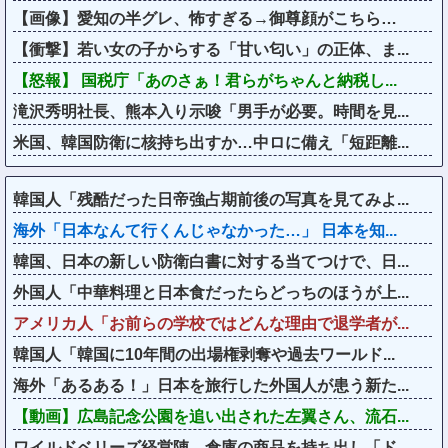
【画像】愛知の半グレ、怖すぎる→御尊顔がこちら…
【衝撃】若い女の子からする「甘い匂い」の正体、ま...
【怒報】 国税庁「あのさぁ！君らがちゃんと納税し...
滝沢秀明社長、熊本入り示唆「男手が必要。時間を見...
米国、韓国防衛に核持ち出すか…中ロに備え「短距離...
韓国人「残酷だった日帝強占期前後の写真を見てみよ...
海外「日本なんて行くんじゃなかった…」 日本を知...
韓国、日本の新しい防衛白書に対する当てつけで、日...
外国人「中華料理と日本食だったらどっちのほうが上...
アメリカ人「お前らの学校ではどんな理由で退学者が...
韓国人「韓国に10年間の出場権剥奪や過去ワールド...
海外「あるある！」日本を旅行した外国人が患う新た...
【動画】広島記念公園を追い出された左翼さん、流石...
ワイルドベリーズ経営陣、倉庫の商品を持ち出し「ド...