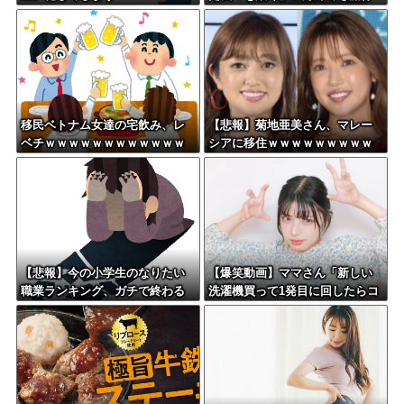
りだした結果がこちらw w w w
w w w
移民ベトナム女達の宅飲み、レ
【悲報】菊地亜美さん、マレー
ベチｗｗｗｗｗｗｗｗｗｗｗｗ
シアに移住ｗｗｗｗｗｗｗｗｗ
ｗｗｗｗｗｗｗｗｗｗｗｗ
ｗｗｗｗｗｗｗｗｗｗｗｗｗｗ
ｗｗ
【悲報】今の小学生のなりたい
【爆笑動画】ママさん「新しい
職業ランキング、ガチで終わる
洗濯機買って1発目に回したらコ
レw」←こwれwはw w w w w w
w w w w