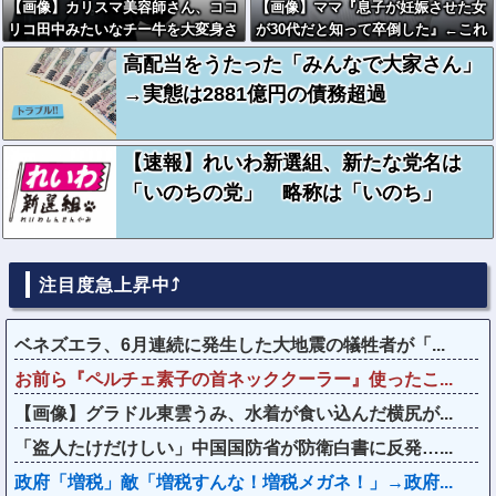
【画像】カリスマ美容師さん、ココ
【画像】ママ『息子が妊娠させた女
リコ田中みたいなチー牛を大変身さ
が30代だと知って卒倒した』←これ
せた結果がこちらw w w w w w w
高配当をうたった「みんなで大家さん」
w w w w
→実態は2881億円の債務超過
【速報】れいわ新選組、新たな党名は
「いのちの党」 略称は「いのち」
注目度急上昇中⤴
ベネズエラ、6月連続に発生した大地震の犠牲者が「...
お前ら『ペルチェ素子の首ネッククーラー』使ったこ...
【画像】グラドル東雲うみ、水着が食い込んだ横尻が...
「盗人たけだけしい」中国国防省が防衛白書に反発…...
政府「増税」敵「増税すんな！増税メガネ！」→政府...