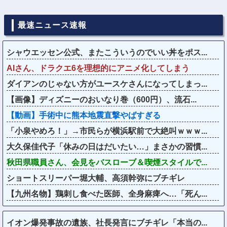
最速ニュース速報
シャウエッセン公式、またこういうのでいい丼をポス...
AIさん、ドラクエ6を理想的にアニメ化してしまう
ダイアンのじゃない方がユースケさんになってしまっ...
【画像】ディズニーのおいなり巻（600円）、流石...
【動画】手術中に熊本地震直撃やばすぎる
「小泉やめろ！」→市民らが横浜駅前で大絶叫ｗｗｗ...
大久保佳代子「休みの日はだいたい…」まさかの習慣...
秋田県職員さん、会見をバスローブ＆喫煙スタイルで...
ショートスリーパー堀大輔、高須幹弥にブチギレ
【九州名物】鶏刺し食べた医師、全身麻痺へ…「死ん...
イオン爆発事故の遺族、社長発言にブチギレ「本当の...