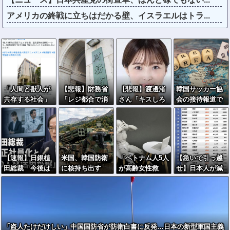
アメリカの終戦に立ちはだかる壁、イスラエルはトラ...
「人間と獣人が
【悲報】財務省
【悲報】渡邊渚
韓国サッカー協
共存する社会」
「レジ都合で消
さん「キスしろ
会の接待報道で
を描いた深夜ア
費税を0％にでき
よ」のヤジでPT
「2002年も調べ
ニメに喫煙、違
ません！」 → X
SD発症時の状態
ろ」の声続出ｗ
法薬物の連想シ
民「指定ゴミ袋
に逆戻り
ｗｗ
ーンも…視聴者
を買ってレシー
批判でBPO議論
ト見たら消費税
【速報】日銀植
米国、韓国防衛
「ベトナム人5人
【急いで引っ越
はゼロになるん
田総裁「今後は
に核持ち出す
が高齢女性救
せ】日本人が減
だけど？」ｗｗ
女性の正社員化
か…中ロに備え
出」報道にSNS
り｢外国人が増え
ｗｗｗｗｗｗｗ
と外国人の人材
「短距離戦術
「ウソ」投稿相
た｣市区町村ラン
ｗｗｗｗｗ
活用が鍵」
核」を検討！
次ぐ→名誉毀損
キングｷﾀ━━!
となる可能性
は？
「盗人たけだけしい」中国国防省が防衛白書に反発…日本の新型軍国主義