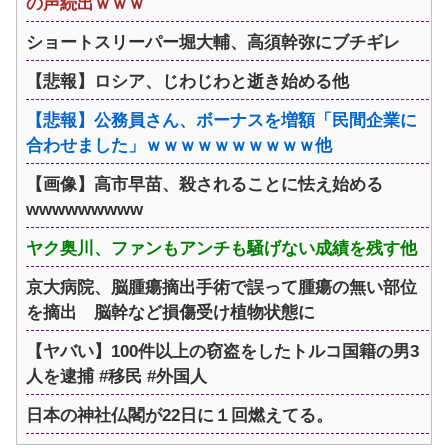
の声続出ｗｗｗ
ショートスリーパー堀大輔、高須幹弥にブチギレ
【悲報】ロシア、じわじわと逝き始める他
【悲報】公務員さん、ボーナスを増額「民間企業に
合わせました」ｗｗｗｗｗｗｗｗｗｗ他
【画像】高市早苗、殺されることに怯え始める
wwwwwwwww
ヤク奥川、ファンもアンチも騒げない成績を残す他
京大病院、脳腫瘍摘出手術で誤って腫瘍の無い部位
を摘出 脳幹など損傷受け植物状態に
【ヤバい】100件以上の窃盗をしたトルコ国籍の男3
人を逮捕 #移民 #外国人
日本の神社仏閣が22日に１回燃えてる。