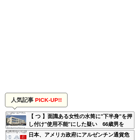
人気記事
PICK-UP!!
【 つ 】面識ある女性の水筒に"下半身"を押
し付け"使用不能"にした疑い 66歳男を
「器物損壊」容疑で逮捕 札幌市
日本、アメリカ政府にアルゼンチン通貨危