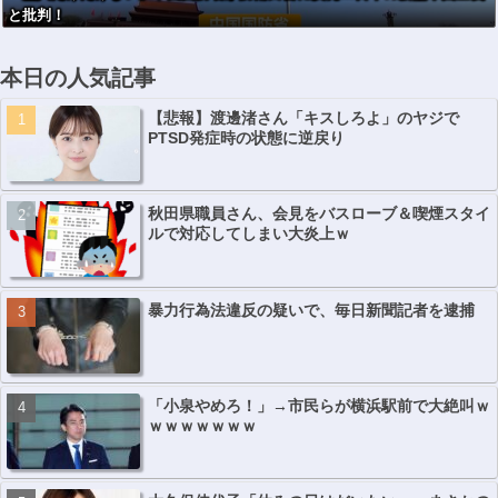
と批判！
本日の人気記事
【悲報】渡邊渚さん「キスしろよ」のヤジで
PTSD発症時の状態に逆戻り
秋田県職員さん、会見をバスローブ＆喫煙スタイ
ルで対応してしまい大炎上ｗ
暴力行為法違反の疑いで、毎日新聞記者を逮捕
「小泉やめろ！」→市民らが横浜駅前で大絶叫ｗ
ｗｗｗｗｗｗｗ