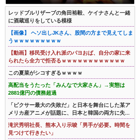
レッドブルリザーブの角田裕毅、ケイナさんと一緒
に酒蔵巡りをしている模様
【画像】 ヘソ出しJKさん、股間の方まで見えてしま
うｗｗｗｗｗｗｗｗｗ
【動画】移民受け入れ派のパヨおば、自分の家に来
られたら全力で拒否るｗｗｗｗｗｗｗｗｗｗｗｗ
この夏菜がシコすぎるｗｗｗｗ
高配当をうたった「みんなで大家さん」→実態は
2881億円の債務超過
「ピクサー最大の失敗だ」と日本を舞台にした某ア
メリカ産アニメが話題に、日本と韓国の両方に失...
滝沢秀明社長、熊本入り示唆「男手が必要。時間を
見つけて行きたい」