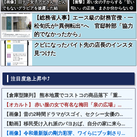
【画像】日テレ女子アナさん、とん
【衝撃】若い女の子からする「甘い
でもないグラビアを披露した結
匂い」の正体、まさか分からないD
果・・・
Tなんておらんよな？よな？w w w
【総務省人事】エース級の財務官僚・一
w w w w w w w w
松旬氏が“異例転出”へ 官邸幹部「協力
的でなかったから」
クビになったバイト先の店長のインスタ
見つけた
注目度急上昇中⤴
【倉庫型陳列】 熊本地震でコストコの商品落下「重...
【オカルト】 赤い服の女で有名な梅田「泉の広場」...
【画像】昔の2時間ドラマがスゴイ、セクシー女優の...
【動画】移民受け入れ派のパヨおば、自分の家に来ら...
【画像】令和最新版の剛力彩芽、ワイらにブッ刺さり...