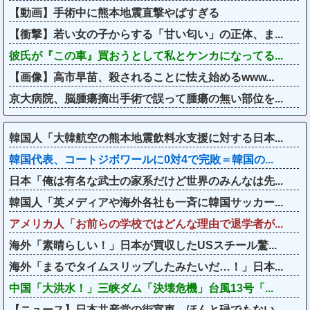
【動画】手術中に熊本地震直撃やばすぎる
【衝撃】若い女の子からする「甘い匂い」の正体、ま...
彼氏が『この車』買おうとして私とケンカになってる...
【画像】高市早苗、殺されることに怯え始めるwww...
京大病院、脳腫瘍摘出手術で誤って腫瘍の無い部位を...
韓国人「大韓航空の熊本地震飲料水支援に対する日本...
韓国代表、コートジボワールに0対4で完敗＝韓国の...
日本「俺は有名な武士の家系だけど世界のみんなは先...
韓国人「英メディアや海外各社も一斉に韓国サッカー...
アメリカ人「お前らの学校ではどんな理由で退学者が...
海外「素晴らしい！」日本が買収したUSスチール驚...
海外「まるでタイムスリップしたみたいだ…！」日本...
中国「大洪水！」三峡ダム「決壊危機」台風13号「...
【ニュース】日本共産党の街宣車、ほんと碌でもない...