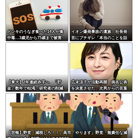
インドネシア「700km延伸計
画！（実質中止」→
ドンキのうなぎ食べた14人が食
イオン爆発事故の遺族、社長発
中毒…3歳児から75歳まで被害
言にブチギレ「本当のことを話
して」
【東大】2年連続赤字へ 「貯
広末涼子が活動再開 病名公表
金」数年で枯渇、研究者の削減
を決意させた、次男からの言葉
不可避
明かす
【悲報】野党「減税しろ！！」高市「やります」野党「無責任な減