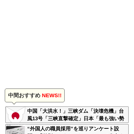
中間おすすめ
NEWS!!
中国「大洪水！」三峡ダム「決壊危機」台
風13号「三峡直撃確定」日本「最も強い勢
力で接近！（伊勢湾台風級」台風13号と15
“外国人の職員採用”を巡りアンケート設
号「中国本土でぶつかり合う（前代未聞」