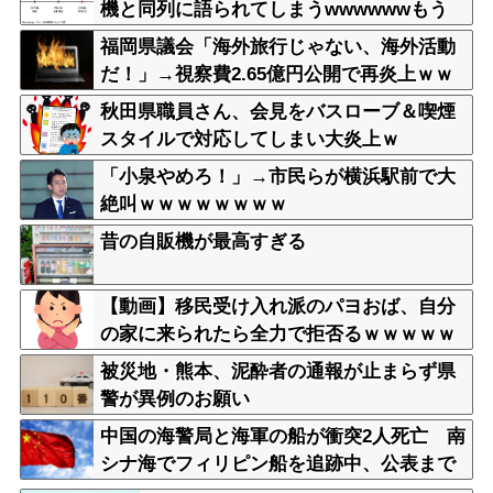
機と同列に語られてしまうwwwwwwもう
すでに158円に戻る
福岡県議会「海外旅行じゃない、海外活動
だ！」→視察費2.65億円公開で再炎上ｗｗ
ｗ
秋田県職員さん、会見をバスローブ＆喫煙
スタイルで対応してしまい大炎上ｗ
「小泉やめろ！」→市民らが横浜駅前で大
絶叫ｗｗｗｗｗｗｗｗ
昔の自販機が最高すぎる
【動画】移民受け入れ派のパヨおば、自分
の家に来られたら全力で拒否るｗｗｗｗｗ
ｗｗｗｗｗｗｗ
被災地・熊本、泥酔者の通報が止まらず県
警が異例のお願い
中国の海警局と海軍の船が衝突2人死亡 南
シナ海でフィリピン船を追跡中、公表まで
に1年