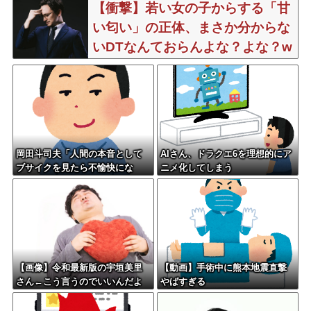
【衝撃】若い女の子からする「甘
い匂い」の正体、まさか分からな
いDTなんておらんよな？よな？w
w w w w w w w w w w
岡田斗司夫「人間の本音として
AIさん、ドラクエ6を理想的にア
ブサイクを見たら不愉快にな
ニメ化してしまう
る。この責任をどうとるんだ」
【画像】令和最新版の宇垣美里
【動画】手術中に熊本地震直撃
さん←こう言うのでいいんだよ
やばすぎる
が目一杯詰まってると話題にw w
w w w w w w w