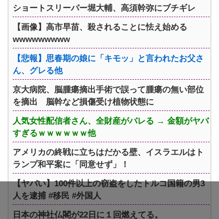
ショートスリーパー堀大輔、高須幹弥にブチギレ
【画像】高市早苗、殺されることに怯え始める
wwwwwwwww
【悲報】思春期の娘に「キモッ」と言われたお父さ
ん、グレる他
京大病院、脳腫瘍摘出手術で誤って腫瘍の無い部位
を摘出 脳幹など損傷受け植物状態に
人気女性配信者さん、全財産がバレる → 金額がヤバ
すぎるｗｗｗｗｗｗ他
アメリカの終戦に立ちはだかる壁、イスラエルはト
ランプ和平案に「同意せず」！
【ヤバい】100件以上の窃盗をしたトルコ国籍の男3
人を逮捕 #移民 #外国人
日本の神社仏閣が22日に１回燃えてる。