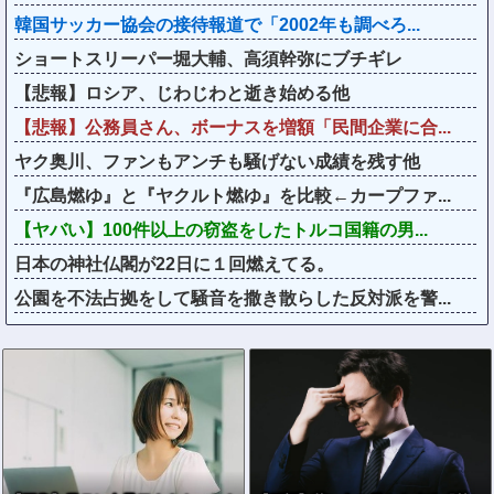
韓国サッカー協会の接待報道で「2002年も調べろ...
ショートスリーパー堀大輔、高須幹弥にブチギレ
【悲報】ロシア、じわじわと逝き始める他
【悲報】公務員さん、ボーナスを増額「民間企業に合...
ヤク奥川、ファンもアンチも騒げない成績を残す他
『広島燃ゆ』と『ヤクルト燃ゆ』を比較←カープファ...
【ヤバい】100件以上の窃盗をしたトルコ国籍の男...
日本の神社仏閣が22日に１回燃えてる。
公園を不法占拠をして騒音を撒き散らした反対派を警...