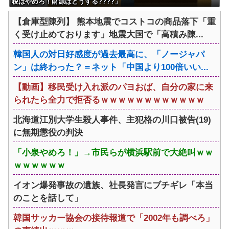
税はやめろ！財源はどうする????」
【倉庫型陳列】 熊本地震でコストコの商品落下「重
く受け止めております」地震大国で「高積み陳...
韓国人の対日好感度が過去最高に、「ノージャパ
ン」は終わった？＝ネット「中国より100倍いい...
【動画】移民受け入れ派のパヨおば、自分の家に来
られたら全力で拒否るｗｗｗｗｗｗｗｗｗｗｗｗ
北海道江別大学生殺人事件、主犯格の川口被告(19)
に無期懲役の判決
「小泉やめろ！」→市民らが横浜駅前で大絶叫ｗｗ
ｗｗｗｗｗｗ
イオン爆発事故の遺族、社長発言にブチギレ「本当
のことを話して」
韓国サッカー協会の接待報道で「2002年も調べろ」