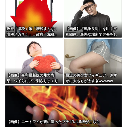
政府「増税」敵「増税すんな！
【画像】『戦争反対』を叫ぶ平
増税メガネ！」→政府「減税」
和団体、最悪な場所でデモをし
敵「減税すんな！社会保障どう
てしまう
なる！」
【画像】令和最新版の剛力彩
最近の美少女フィギュア、さす
芽、ワイらにブッ刺さりまくり
がに太ももが太すぎwwwww
と話題にw w w w w w w w w w
w w w
【画像】ニートワイが親に送ったブチギレLINEがこちら