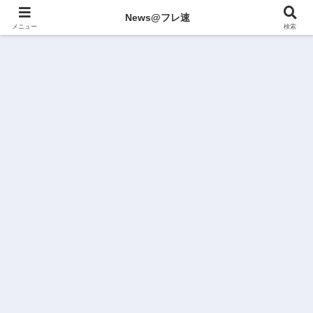
News@フレ速
メニュー
検索