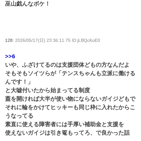
巫山戯んなボケ！
128:
2026/05/17(日) 23:36:11.75 ID:jLBQcKoE0
>>6
いや、ふざけてるのは支援団体どもの方なんだよ
そもそもソイツらが「テンスちゃんも立派に働ける
んです！」
と大嘘付いたから始まってる制度
蓋を開ければ大半が使い物にならないガイジどもで
それに輪をかけてヒッキーも同じ枠に入れたからこ
うなってる
素直に使える障害者には手厚い補助金と支援を
使えないガイジは引き篭もってろ、で良かった話