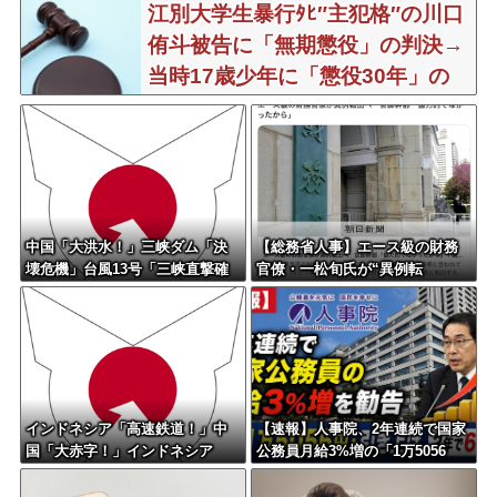
江別大学生暴行ﾀﾋ″主犯格″の川口
侑斗被告に「無期懲役」の判決→
当時17歳少年に「懲役30年」の
判決
中国「大洪水！」三峡ダム「決
【総務省人事】エース級の財務
壊危機」台風13号「三峡直撃確
官僚・一松旬氏が“異例転
定」日本「最も強い勢力で接
出”へ 官邸幹部「協力的でなか
近！（伊勢湾台風級」台風13号
ったから」
と15号「中国本土でぶつかり合
う（前代未聞」→
インドネシア「高速鉄道！」中
【速報】人事院、2年連続で国家
国「大赤字！」インドネシア
公務員月給3%増の「1万5056
「運営会社の株式購入！（負債
円」引き上げ勧告 2年で6%超え
対策」中国「はい（巨額負債」