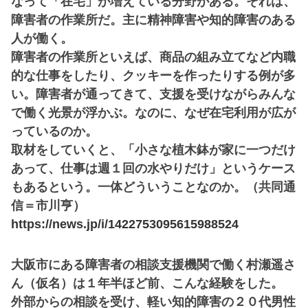
なって「在宅」が増えている分野がある。それは、
障害者の作業所だ。主に精神障害や知的障害のある
人が働く。
障害者の作業所といえば、商品の組み立てなど内職
的な仕事をしたり、クッキーを作ったりする例が多
い。障害者が通ってきて、支援を受けながらみんな
で働く光景が浮かぶ。なのに、なぜ在宅利用が広が
っているのか。
取材をしていくと、「小さな植木鉢が家に一つだけ
あって、仕事は週１回の水やりだけ」というケース
もあるという。一体どういうことなのか。（共同通
信＝市川亨）
https://news.jp/i/1422753095615988524
大阪市にある障害者の相談支援機関で働く村瀬遥さ
ん（仮名）は１年半ほど前、こんな経験をした。
外部からの相談を受け、軽い知的障害の２０代男性