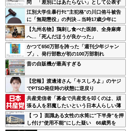
問 「差別にはあたらない」として公表す
→
る方針を決定 三重県
江別大学生暴行ﾀﾋ″主犯格″の川口侑斗被告
に「無期懲役」の判決→当時17歳少年に
「懲役30年」の判決
【九州名物】鶏刺し食べた医師、全身麻痺
へ…「死んだほうが良かった」
かつて650万部を誇った「週刊少年ジャン
プ」、発行部数が初の100万部割れ
昔の自販機が最高すぎる
【悲報】渡邊渚さん「キスしろよ」のヤジ
でPTSD発症時の状態に逆戻り
共産党信者「募金で共産党を叩くのは、頑
張る人を邪魔したいという日本人らしい薄
暗い欲望のせい」
【 つ 】面識ある女性の水筒に"下半身"を押
し付け"使用不能"にした疑い 66歳男を
「器物損壊」容疑で逮捕 札幌市