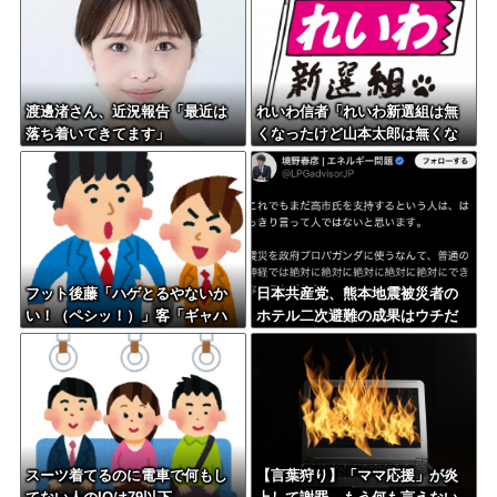
渡邊渚さん、近況報告「最近は
れいわ信者「れいわ新選組は無
落ち着いてきてます」
くなったけど山本太郎は無くな
らないからね。山本太郎Foreve
r????」
フット後藤「ハゲとるやないか
日本共産党、熊本地震被災者の
い！（ペシッ！）」客「ギャハ
ホテル二次避難の成果はウチだ
ハハwwwwww」←何が面白い
とアレオレ詐欺をはじめる
の？
スーツ着てるのに電車で何もし
【言葉狩り】「ママ応援」が炎