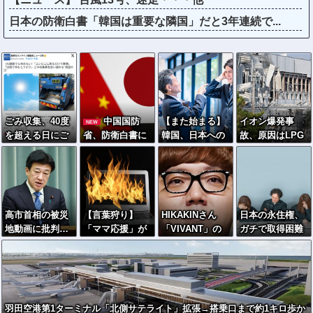
日本の防衛白書「韓国は重要な隣国」だと3年連続で...
ごみ収集、40度
中国国防
【また始まる】
イオン爆発事
NEW
を超える日にご
省、防衛白書に
韓国、日本への
故、原因はLPG
み収集 職員は
「盗人たけだけ
好感度最高→竹
漏れか…経産省
サボっていると
しい」
島問題で即リセ
が全国一斉点検
思われたくなく
ットｗｗｗ
て休めない現実
高市首相の被災
【言葉狩り】
HIKAKINさん
日本の永住権、
地動画に批判…
「ママ応援」が
「VIVANT」の
ガチで取得困難
木原官房長官
炎上して謝罪…
読み方を知らず
へ…外国人「も
「BGMも情報発
もう何も言えな
赤っ恥ｗｗｗｗ
う日本は諦め
信の一つ」
い
ｗｗｗ
る」
羽田空港第1ターミナル「北側サテライト」拡張→搭乗口まで約1キロ歩か