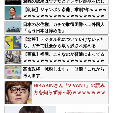
避難の成果はウチだとアレオレ詐欺をはじ
める
【朗報】ジャンポケ斎藤、求刑7年ｗｗｗｗ
ｗｗｗｗｗｗｗｗｗｗｗｗｗｗｗｗｗｗｗ
ｗｗｗｗｗｗｗｗｗｗｗｗｗｗｗｗｗｗ
日本の永住権、ガチで取得困難へ…外国人
「もう日本は諦める」
【悲報】デジタル化についていけない人た
ち、ガチで社会から取り残され始める
【画像】福岡、こんなのが普通に走ってる
ｗｗｗｗｗｗｗｗｗｗｗｗｗｗｗｗｗｗｗ
ｗｗｗｗｗｗｗｗｗｗｗｗｗｗｗｗｗｗｗ
高市政権「減税します」→財源「これから
ｗｗ
考えます」
HIKAKINさん「VIVANT」の読み
方を知らず赤っ恥ｗｗｗｗｗｗｗ