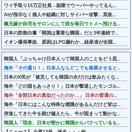
ワイ手取り15万正社員→副業でウーバーやってるん...
AIが指示なく個人や組織に対しサイバー攻撃…英政...
義兄嫁が自宅をサロンにして姪を毎日ウトメへ預ける...
日本の防衛白書「韓国は重要な隣国」だと3年連続で...
イオン爆発事故、原因はLPG漏れか…経産省が全国...
韓国人「ぶっちゃけ日本人って韓国人のことをどう思...
海外「その通り！」日本人ならどこでも発展させると...
日本のX民が「被災しても韓国の水だけは飲みたくな...
海外「どの国もあっさり！」日本が撃退したモンゴル...
海外「全部日本の真似だったのか…」 日本の普通の...
海外「日本にはこんな特殊な標識があるんだけど皆は...
突進してきた牛を跳び越えたら、牛が固まって動かな...
韓国人「現在、日本が密かに韓国からパクっているも...
【ニュース】 台風13号、迷走・・・他