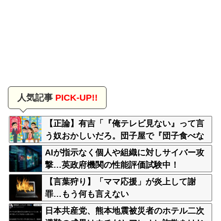
人気記事
PICK-UP!!
【正論】有吉「『俺テレビ見ない』って言
う奴おかしいだろ。団子屋で『団子食べな
い』って言うか？」
AIが指示なく個人や組織に対しサイバー攻
撃…英政府機関の性能評価試験中！
【言葉狩り】「ママ応援」が炎上して謝
罪…もう何も言えない
日本共産党、熊本地震被災者のホテル二次