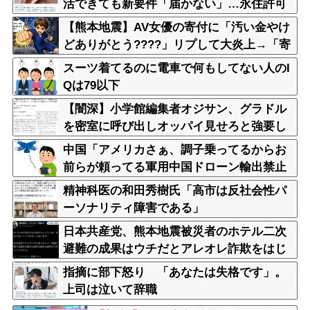
活できても新要件「届かない」…永住許可
厳格化で「日本離れ」か
【熊本地震】AV女優の寄付に「汚い金やけ
どありがとう????」リプして大炎上→「寄
付自体は否定してない」「なんでみんなそ
スーツ着てるのに電車で何もしてない人のI
んな汚い言葉使えるの????」被害者面して
Qは79以下
火に油を注ぐ
【闇深】小学館編集者オジサン、グラドル
を密室に呼び出しオッパイ見せろと強要し
脱がせるｗｗｗｗ
中国「アメリカさぁ、調子乗ってるからお
前らが頼ってる軍用中国ドローン輸出禁止
するわw」
精神科医の和田秀樹氏「高市は反社会性パ
ーソナリティ障害である」
日本共産党、熊本地震被災者のホテル二次
避難の成果はウチだとアレオレ詐欺をはじ
める
指摘に部下怒り 「あなたは失格です」。
上司は泣いて辞職