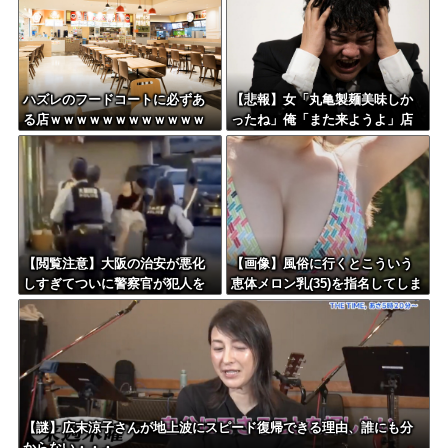
なw w w w w w w w
ハズレのフードコートに必ずあ
【悲報】女「丸亀製麺美味しか
る店ｗｗｗｗｗｗｗｗｗｗｗｗ
ったね」俺「また来ようよ」店
員「お会計2380円になりまー
す」→その後『こう』なったん
だが俺悪くないよ
な？？？？？？？？
【閲覧注意】大阪の治安が悪化
【画像】風俗に行くとこういう
しすぎてついに警察官が犯人を
恵体メロン乳(35)を指名してしま
銃殺。いよいよアメリカみたい
う奴wwwww
になってきたな
【謎】広末涼子さんが地上波にスピード復帰できる理由、誰にも分
からない・・・