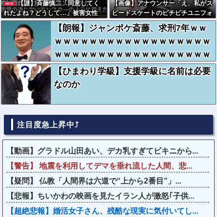
【謎】斉藤慎二「同意してく
【画像】アナウンサー「え、私がス
NEW
れたよね？どうして…」被害女性
ピードスケートのピチピチユニフォ
「彼は言葉が通じないモンスター」
ーム着るんですか…？ﾑﾁｨ！！」←
【朗報】ジャンポケ斎藤、求刑7年ｗｗ
これはお前らに刺さるやろw w w w
ｗｗｗｗｗｗｗｗｗｗｗｗｗｗｗｗｗｗ
w w w w
ｗｗｗｗｗｗｗｗｗｗｗｗｗｗｗｗｗｗ
ｗｗｗ
【ひまわり学級】支援学級に名前は必要
なのか
注目度急上昇中⤴
【動画】グラドル山田あい、デカ乳すぎてビキニから...
【警告】 地震を利用してデマを垂れ流した人間、悲...
【疑問】 仏教「人間界は六道で“上から2番目”」...
【悲報】ちいかわの映画を見たイラン人が激怒｢子供...
【超絶悲報】婚活女子さん、残酷な現実に気付いてし...