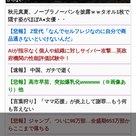
秋元真夏、ノーブラノーパンを披露ｗｗタオル1枚で
隠す姿がほぼA●女優・・
【悲報】 Z世代「なんでセルフレジなのに自分で商
品通さないといけないんだ」
AIが指示なく個人や組織に対しサイバー攻撃…英政
府機関の性能評価試験中！
【速報】 中国、ガチで逝く
【悲報】高市早苗、突如爆乳化wwwww（※画像あ
り）他
【言葉狩り】「ママ応援」が炎上して謝罪…もう何
も言えない
【悲報】ジャンプ、ついに98万部…全盛期653万部か
らここまで落ちる