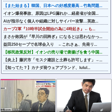
【また始まる】韓国、日本への好感度最高→竹島問題...
イオン爆発事故、原因はLPG漏れか…経産省が全国...
AIが指示なく個人や組織に対しサイバー攻撃…英政...
カープ2軍『10時半試合開始の為に4時起き』←も...
まさか敗因が『早川の回跨ぎ』になるとは思わなかっ...
益田250セーブで名球会入り ←これさぁ、先発リ...
【移民政策反対】イオンの売り場で唐揚げを食う中国...
【炎上】藤沢市「モスク建設と土葬も許可します」→...
【知ってた？】カナダ発ウェアブランド、lulul...