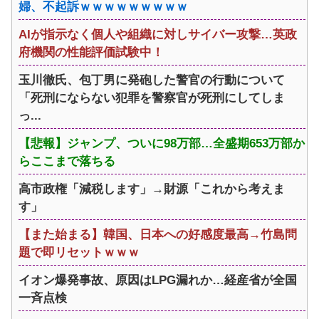
婦、不起訴ｗｗｗｗｗｗｗｗｗ
AIが指示なく個人や組織に対しサイバー攻撃…英政
府機関の性能評価試験中！
玉川徹氏、包丁男に発砲した警官の行動について
「死刑にならない犯罪を警察官が死刑にしてしま
っ...
【悲報】ジャンプ、ついに98万部…全盛期653万部か
らここまで落ちる
高市政権「減税します」→財源「これから考えま
す」
【また始まる】韓国、日本への好感度最高→竹島問
題で即リセットｗｗｗ
イオン爆発事故、原因はLPG漏れか…経産省が全国
一斉点検