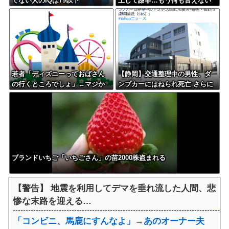
てない人のIQは79以下
上して謝罪…もう何も言えない
若者「ディズニーっておばさん
【静岡】交通整理中の男性、ダ
の行くところでしょ」←マジか
ンプカーにはねられ死亡 さらに
ダンプカーは停車中のトラック2
台にも衝突=裾野市
ブランドいちご「いちごさん」の苗2000株盗まれる
【警告】 地震を利用してデマを垂れ流した人間、悲
惨な末路を迎える…
「コンビニ、馬鹿にすんなよ」→あのオーナー夫