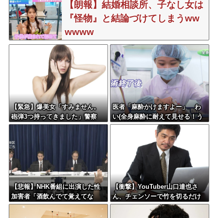
【朗報】結婚相談所、子なし女は
『怪物』と結論づけてしまうww
wwww
【緊急】爆美女「すみません。
医者「麻酔かけますよー」 わ
砲弾3つ持ってきました」警察
い(全身麻酔に耐えて見せる！う
「！？」自衛隊「！？」→結果w
おおおおおお！！！！)
w w w w w w w
【悲報】NHK番組に出演した性
【衝撃】YouTuber山口達也さ
加害者「酒飲んでて覚えてな
ん、チェンソーで竹を切るだけ
い」
で600万再生を突破してしまう←
正直、こう言うのでいいんだよ