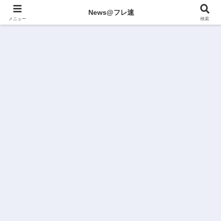
News@フレ速
メニュー
検索