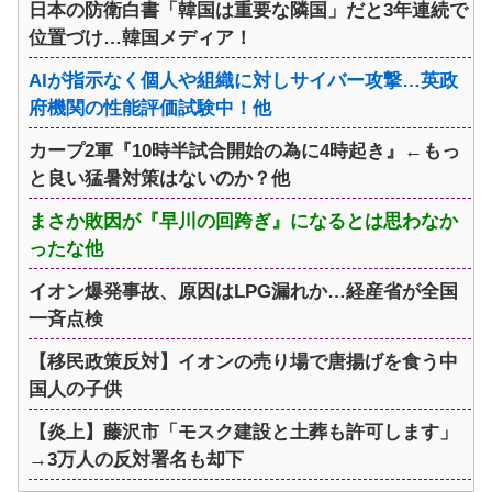
日本の防衛白書「韓国は重要な隣国」だと3年連続で
位置づけ…韓国メディア！
AIが指示なく個人や組織に対しサイバー攻撃…英政
府機関の性能評価試験中！他
カープ2軍『10時半試合開始の為に4時起き』←もっ
と良い猛暑対策はないのか？他
まさか敗因が『早川の回跨ぎ』になるとは思わなか
ったな他
イオン爆発事故、原因はLPG漏れか…経産省が全国
一斉点検
【移民政策反対】イオンの売り場で唐揚げを食う中
国人の子供
【炎上】藤沢市「モスク建設と土葬も許可します」
→3万人の反対署名も却下