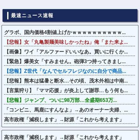
最速ニュース速報
グラボ、国内価格4割値上げかｗｗｗｗｗｗｗｗｗｗ...
【悲報】女「丸亀製麺美味しかったね」俺「また来よ...
【画像】ワイ「アルファードいいなあ。買いに行くか...
【緊急】爆美女「すみません。砲弾3つ持ってきまし...
【悲報】Z世代「なんでセルフレジなのに自分で商品...
【悲報】熊本は猛暑と断水…その頃、茂木外相は中南...
【言葉狩り】「ママ応援」が炎上して謝罪…もう何も...
【悲報】ジャンプ、ついに98万部…全盛期653万...
「コンビニ、馬鹿にすんなよ」→あのオーナー夫婦、...
高市政権「減税します」→財源「これから考えます」
高市政権「減税します」→財源「これから考えます」