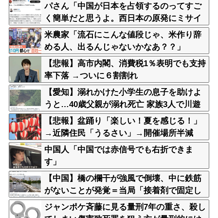
パさん「中国が日本を占領するのってすご
く簡単だと思うよ。西日本の原発にミサイ
ルを撃ち込めばいい」
米農家「流石にこんな値段じゃ、米作り辞
める人、出るんじゃないかなあ？？」
【悲報】高市内閣、消費税1％表明でも支持
率下落 →ついに６割割れ
【愛知】溺れかけた小学生の息子を助けよ
うと…40歳父親が溺れ死亡 家族3人で川遊
びに 息子は妻に助けられる
【悲報】盆踊り「楽しい！夏を感じる！」
→近隣住民「うるさい」→開催場所半減
中国人「中国では赤信号でも右折できま
す」
【中国】橋の欄干が強風で倒壊、中に鉄筋
がないことが発覚＝当局「接着剤で固定し
た」
ジャンポケ斉藤に見る量刑7年の重さ、殺し