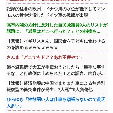
記録的猛暑の欧州、ドナウ川の水位が低下してマン
モスの骨や沈没したドイツ軍の戦艦が出現
高市内閣の方針に反対した自民党議員9人のリストが
話題に、「岩屋はどこへ行った？」との指摘も...
【悲報】イギリスさん、国民食を子どもに食わせる
のを諦めるｗｗｗｗｗｗｗ
さんま「どこでもドア？あれ不便やで」
熊本避難所で大工が手伝おうとしたら「勝手な事す
るな」と行政側に止められた！との証言、内容が...
【速報】経済崩壊の中国でまたまた車による無差別
報復型の衝突事件が発生、7人死亡9人負傷他
ひろゆき「性欲弱い人は仕事も頑張らないので貧乏
人多い」