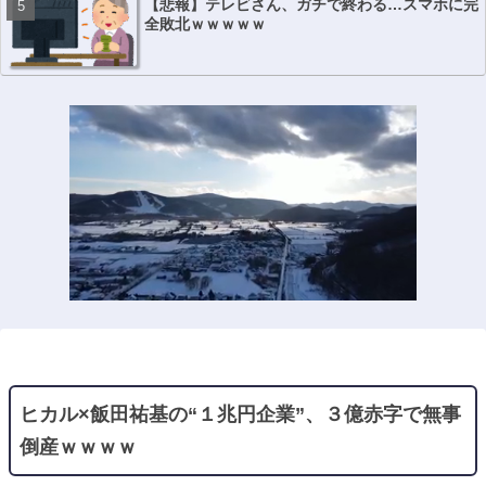
【悲報】テレビさん、ガチで終わる…スマホに完
全敗北ｗｗｗｗｗ
ヒカル×飯田祐基の“１兆円企業”、３億赤字で無事
倒産ｗｗｗｗ