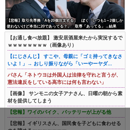
【悲報】取引先専務「Aを20個注文する」 ぼく「いつも1～2個しか
使わないけど本当に20であってる？」 取専「あってる」→結果
『こう』なったんだがコレワイが悪いんか？？？？？？？？
【お通し食べ放題】 激安居酒屋来たから実況するで
ｗｗｗｗｗｗｗｗ（画像あり）
【にじさんじ】 すこや、母親に「ゴミ持ってきなさ
いよ！」→ おしり振りながら「いーやーヤダ...
パさん「ネトウヨは外国人は法律を守れと言うが、
憲法違反をしている高市には何も言わない」
【画像】 サンモニの女子アナさん、日曜の朝から素
材を提供してしまう
【悲報】ワイのバイク、バッテリーが上がる他
【悲報】イギリスさん、国民食を子どもに食わせる