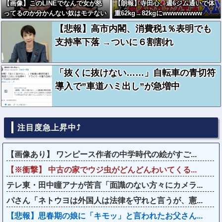
【画像】このLINEでなんで女が怒
【朗報】寺田心、週6ジム通いで体
ってるのか分かんない奴はモテない
重62kg→82kgにwwwwwwww
奴確定らしい←お前らは勿論わかる
【悲報】高市内閣、消費税1％表明でも
よな？？？？？？？
支持率下落 →ついに６割割れ
「抜くに抜けない……」自転車の青切符
導入で”車道ハミ出し”が急増中
注目度急上昇中⤴
【画像あり】 ワンピース作者の中学時代の絵がすご...
【※衝撃】 中古の家でウジ虫がどんどんわいてくる...
テレ東・田中瞳アナが苦言「面識のない方々にカメラ...
パさん「ネトウヨは外国人は法律を守れと言うが、憲...
【悲報】思春期の娘に「キモッ」と言われたお父さん...