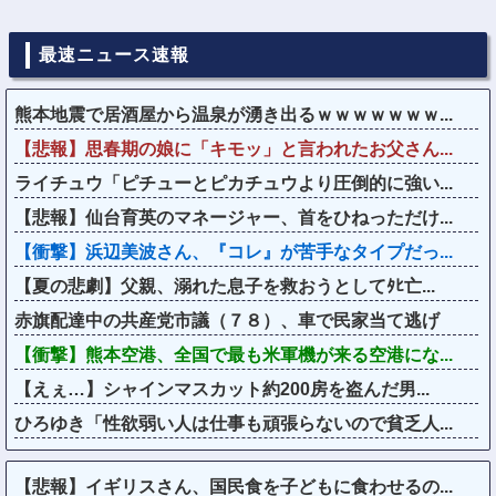
最速ニュース速報
熊本地震で居酒屋から温泉が湧き出るｗｗｗｗｗｗｗ...
【悲報】思春期の娘に「キモッ」と言われたお父さん...
ライチュウ「ピチューとピカチュウより圧倒的に強い...
【悲報】仙台育英のマネージャー、首をひねっただけ...
【衝撃】浜辺美波さん、『コレ』が苦手なタイプだっ...
【夏の悲劇】父親、溺れた息子を救おうとしてﾀﾋ亡...
赤旗配達中の共産党市議（７８）、車で民家当て逃げ
【衝撃】熊本空港、全国で最も米軍機が来る空港にな...
【えぇ…】シャインマスカット約200房を盗んだ男...
ひろゆき「性欲弱い人は仕事も頑張らないので貧乏人...
【悲報】イギリスさん、国民食を子どもに食わせるの...