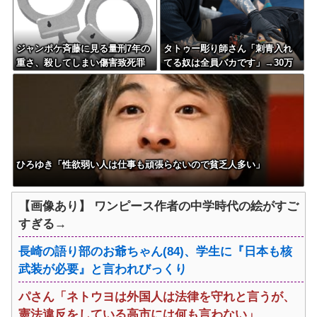
ジャンポケ斉藤に見る量刑7年の
タトゥー彫り師さん「刺青入れ
重さ、殺してしまい傷害致死罪
てる奴は全員バカです」→30万
を狙う方が量刑的には軽いと話
再生ｗｗｗｗｗｗ
題
ひろゆき「性欲弱い人は仕事も頑張らないので貧乏人多い」
【画像あり】 ワンピース作者の中学時代の絵がすご
すぎる→
長崎の語り部のお爺ちゃん(84)、学生に『日本も核
武装が必要』と言われびっくり
パさん「ネトウヨは外国人は法律を守れと言うが、
憲法違反をしている高市には何も言わない」