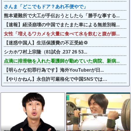
さんま「どこでもドア？あれ不便やで」
熊本避難所で大工が手伝おうとしたら「勝手な事する...
【速報】経済崩壊の中国でまたまた車による無差別報...
女性「増えるワカメを大量に食べて水を飲むと腹が膨...
【迷惑中国人】生活保護費の不正受給💢
シカホワ村上宗隆（81試合 .237 26 53...
点滴に排泄物を入れた看護師が勤めていた病院、新病...
【明らかな犯罪行為です】海外YouTuberが日...
【やりかねん】永住許可厳格化で中国SNSでは…