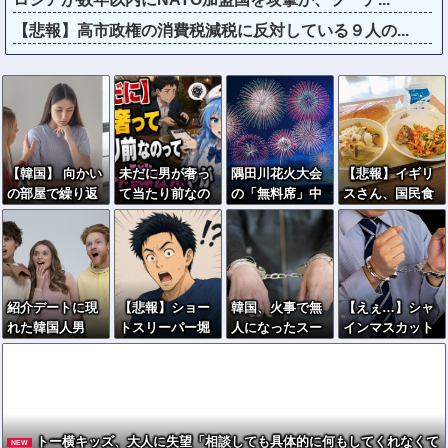
【悲報】高市政権の消費税減税に反対している９人の...
【韓国】 向かい
未だに男が奢っ
隅田川花火大会
【悲報】イギリ
の部屋で繰り返
て当たり前なの
の「無料席」中
スさん、国民食
しわいせつ行
ってマジで謎な
国SNSで普通に
を子どもに食わ
為…40代女性
んやが
転売されてい
せるのを諦める
「自宅に戻れな
た・・・
ｗｗｗｗｗｗｗ
い」
紹介デートに現
【悲報】ショー
韓国、火事で無
【えぇ…】シャ
れた韓国人男
トスリーパー堀
人になったスー
インマスカット
性、まさかの
大輔さん、多数
パーに女が侵入
約200房を盗ん
「全身登山服」
の誹謗中傷で涙
→食料を大量に
だ男の自宅を調
で女性困惑ｗｗ
が止まらなくな
盗む→翌日また
べた結果ｗｗｗ
ｗｗｗ
ってしまう動画
来店した理由が
ｗｗｗｗｗ
がネットで話題
ヤバい
トー横キッズ、大人に失望「相談しても具体的に何もしてくれなくて
NEW
に → ………