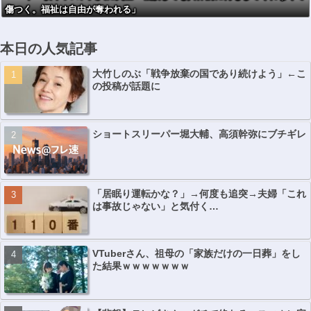
傷つく。福祉は自由が奪われる」
本日の人気記事
大竹しのぶ「戦争放棄の国であり続けよう」←こ
の投稿が話題に
ショートスリーパー堀大輔、高須幹弥にブチギレ
「居眠り運転かな？」→何度も追突→夫婦「これ
は事故じゃない」と気付く…
VTuberさん、祖母の「家族だけの一日葬」をし
た結果ｗｗｗｗｗｗｗ