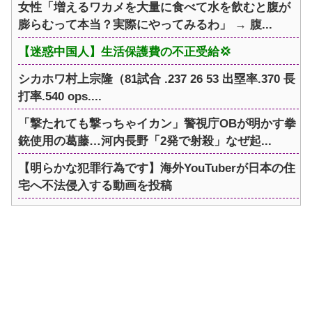
女性「増えるワカメを大量に食べて水を飲むと腹が
膨らむって本当？実際にやってみるわ」 → 腹...
【迷惑中国人】生活保護費の不正受給💢
シカホワ村上宗隆（81試合 .237 26 53 出塁率.370 長
打率.540 ops....
「撃たれても撃っちゃイカン」警視庁OBが明かす拳
銃使用の葛藤…河内長野「2発で射殺」なぜ起...
【明らかな犯罪行為です】海外YouTuberが日本の住
宅へ不法侵入する動画を投稿