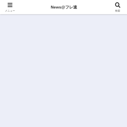
News@フレ速
メニュー
検索