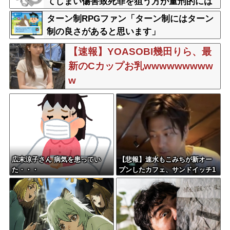
てしまい傷害致死罪を狙う方が量刑的には
軽いと話題
ターン制RPGファン「ターン制にはターン
制の良さがあると思います」
【速報】YOASOBI幾田りら、最
新のCカップお乳wwwwwwwww
w
広末涼子さん 病気を患ってい
【悲報】速水もこみちが新オー
た・・・
プンしたカフェ、サンドイッチ1
つ3000円ｗｗｗｗｗｗｗｗｗｗ
ｗｗｗ