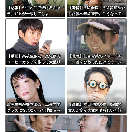
【悲報】ヤニねこで抜けるキャ
【驚愕】PTA会長「PTA参加拒否
ラ、74%が一致してしま
した親へ最終警告。こうなって
う・・・
もいい？」←コレはどっちが悪
いのか？大論争が巻き起こって
しまう…
【動画】高校生さん、文化祭で
【悲報】仙台育英のマネージャ
コーヒーカップを作って大盛り
ー、首をひねっただけでウイン
あがり←なんかどっかで見たこ
クしたことにされてしまうｗｗ
とあると話題に
ｗ
吉岡里帆が橋本環奈、広瀬すず
【画像】本田望結の妹、姉妹で
クラスになれなかった理由ｗｗ
並んだ姿が大変素晴らしいと話
ｗｗｗｗ
題にw w w w w w w