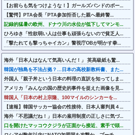
【お前らも気をつけような！】ガールズバンドのボー...
【驚愕】PTA会長「PTA参加拒否した親へ最終警...
記録的猛暑の欧州、ドナウ川の水位が低下してマンモ...
ひろゆき「性欲弱い人は仕事も頑張らないので貧乏人...
「撃たれても撃っちゃイカン」警視庁OBが明かす拳...
海外「日本人はなんて気高いんだ！」 英高級紙も驚...
韓国が独島を不法占拠？…日本の高校新教科書、また...
外国人「親子丼という日本の料理の直訳を知ってしま...
アメリカ「みんなの国の歴史的事件を捉えた画像を見...
韓国人「日本の村上宗隆、100マイルのシンカーを...
【速報】韓国サッカー協会の性接待、日本人審判員４...
海外「不思議だね！」日本の雇用制度の正しさに気づ...
口を開けたマッコウクジラが正面から接近、素手で頭...
ロシアが数年以内にNATO加盟国を攻撃か、プーチ...