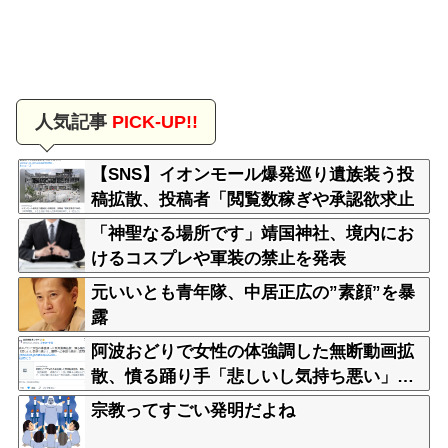
人気記事
PICK-UP!!
【SNS】イオンモール爆発巡り遺族装う投
稿拡散、投稿者「閲覧数稼ぎや承認欲求止
まらなくなった」
「神聖なる場所です」靖国神社、境内にお
けるコスプレや軍装の禁止を発表
元いいとも青年隊、中居正広の”素顔”を暴
露
阿波おどりで女性の体強調した無断動画拡
散、憤る踊り手「悲しいし気持ち悪い」…
悪質なケースは警察への相談検討
宗教ってすごい発明だよね