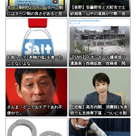
ターン制RPGファン「ターン制
【長野】安曇野市と大町市で土
にはターン制の良さがあると思
砂崩落 山中の道路が寸断 宿
います」
泊客や登山客など計400人近くが
孤立か 土石流で橋が流された
との情報も
お前らって｢本物の塩｣を食べた
【SNS】イオンモール爆発巡り
ことないよな
遺族装う投稿拡散、投稿者「閲
覧数稼ぎや承認欲求止まらなく
なった」
さんま「どこでもドア？あれ不
【悲報】高市内閣、消費税1％表
便やで」
明でも支持率下落 →ついに６割
割れ