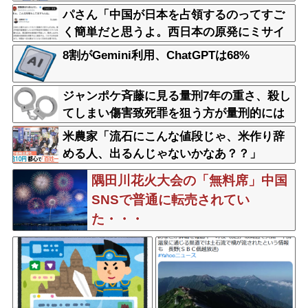
パさん「中国が日本を占領するのってすご
く簡単だと思うよ。西日本の原発にミサイ
ルを撃ち込めばいい」
8割がGemini利用、ChatGPTは68%
ジャンポケ斉藤に見る量刑7年の重さ、殺し
てしまい傷害致死罪を狙う方が量刑的には
軽いと話題
米農家「流石にこんな値段じゃ、米作り辞
める人、出るんじゃないかなあ？？」
隅田川花火大会の「無料席」中国
SNSで普通に転売されてい
た・・・