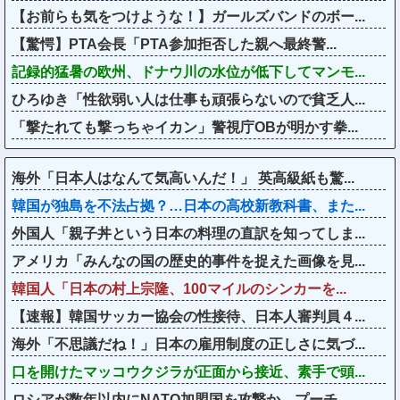
【お前らも気をつけような！】ガールズバンドのボー...
【驚愕】PTA会長「PTA参加拒否した親へ最終警...
記録的猛暑の欧州、ドナウ川の水位が低下してマンモ...
ひろゆき「性欲弱い人は仕事も頑張らないので貧乏人...
「撃たれても撃っちゃイカン」警視庁OBが明かす拳...
海外「日本人はなんて気高いんだ！」 英高級紙も驚...
韓国が独島を不法占拠？…日本の高校新教科書、また...
外国人「親子丼という日本の料理の直訳を知ってしま...
アメリカ「みんなの国の歴史的事件を捉えた画像を見...
韓国人「日本の村上宗隆、100マイルのシンカーを...
【速報】韓国サッカー協会の性接待、日本人審判員４...
海外「不思議だね！」日本の雇用制度の正しさに気づ...
口を開けたマッコウクジラが正面から接近、素手で頭...
ロシアが数年以内にNATO加盟国を攻撃か、プーチ...