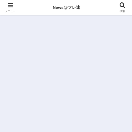
News@フレ速
メニュー
検索