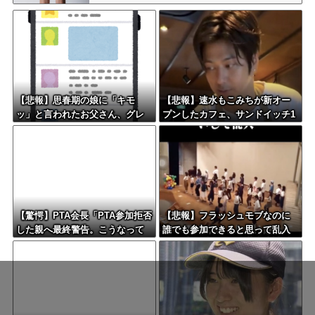
【悲報】思春期の娘に「キモ
【悲報】速水もこみちが新オー
ッ」と言われたお父さん、グレ
プンしたカフェ、サンドイッチ1
るｗｗｗｗｗｗｗ
つ3000円ｗｗｗｗｗｗｗｗｗｗ
ｗｗｗ
【驚愕】PTA会長「PTA参加拒否
【悲報】フラッシュモブなのに
した親へ最終警告。こうなって
誰でも参加できると思って乱入
もいい？」←コレはどっちが悪
した結果ｗｗｗｗｗｗｗｗｗｗ
いのか？大論争が巻き起こって
しまう…