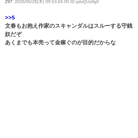
297:
2026/05/28(木) 09:53:04.00 ID:qdsQUs9g0
>>5
文春もお抱え作家のスキャンダルはスルーする守銭
奴だぞ
あくまでも本売って金稼ぐのが目的だからな