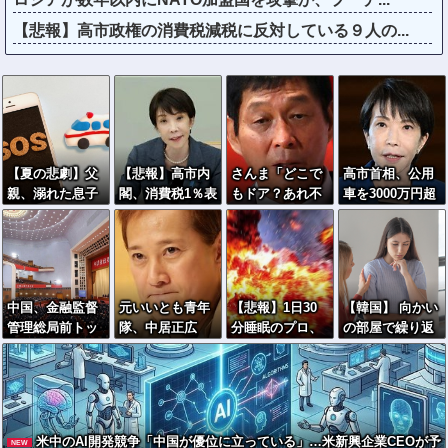
【悲報】高市政権の消費税減税に反対している９人の...
【夏の悲劇】父
【悲報】高市内
さんま「どこで
高市首相、公用
親、溺れた息子
閣、消費税1％表
もドア？あれ不
車を3000万円超
を救おうとしてﾀ
明でも支持率下
便やで」
の新型センチュ
ﾋ亡 →専門家も
落 →ついに６割
リーSUVに変更
警鐘「救助は二
割れ
ｗｗｗｗｗｗｗ
次被害が多い」
中国、金融監督
元いいとも青年
【悲報】1日30
【韓国】 向かい
管理総局前トッ
隊、中居正広
分睡眠のプロ、
の部屋で繰り返
プの全人代代表
の”素顔”を暴露
『大爆発』して
しわいせつ行
資格を剥奪…重
しまった結
為…40代女性
大な規律違反
果・・・・・
「自宅に戻れな
で！
い」
米中のAI開発競争「中国が優位に立っている」…米新興企業CEOが予
NEW