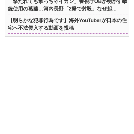
「撃たれても撃っちゃイカン」警視庁OBが明かす拳
銃使用の葛藤…河内長野「2発で射殺」なぜ起...
【明らかな犯罪行為です】海外YouTuberが日本の住
宅へ不法侵入する動画を投稿