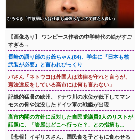
ひろゆき「性欲弱い人は仕事も頑張らないので貧乏人多い」
【画像あり】 ワンピース作者の中学時代の絵がすご
すぎる→
長崎の語り部のお爺ちゃん(84)、学生に『日本も核
武装が必要』と言われびっくり
パさん「ネトウヨは外国人は法律を守れと言うが、
憲法違反をしている高市には何も言わない」
記録的猛暑の欧州、ドナウ川の水位が低下してマン
モスの骨や沈没したドイツ軍の戦艦が出現
高市内閣の方針に反対した自民党議員9人のリストが
話題に、「岩屋はどこへ行った？」との指摘も...
【悲報】イギリスさん、国民食を子どもに食わせる