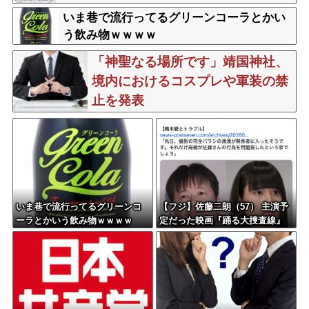
びに 息子は妻に助けられる
いま巷で流行ってるグリーンコーラとかい
う飲み物ｗｗｗｗ
「神聖なる場所です」靖国神社、
境内におけるコスプレや軍装の禁
止を発表
いま巷で流行ってるグリーンコ
【フジ】佐藤二朗（57） 主演予
ーラとかいう飲み物ｗｗｗｗ
定だった映画『踊る大捜査線』
スピンオフ作品の撮影中止が正
式に決定