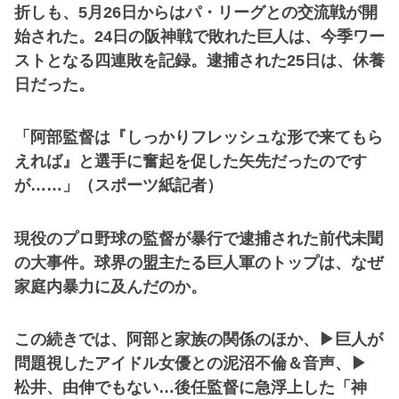
折しも、5月26日からはパ・リーグとの交流戦が開
始された。24日の阪神戦で敗れた巨人は、今季ワー
ストとなる四連敗を記録。逮捕された25日は、休養
日だった。
「阿部監督は『しっかりフレッシュな形で来てもら
えれば』と選手に奮起を促した矢先だったのです
が……」（スポーツ紙記者）
現役のプロ野球の監督が暴行で逮捕された前代未聞
の大事件。球界の盟主たる巨人軍のトップは、なぜ
家庭内暴力に及んだのか。
この続きでは、阿部と家族の関係のほか、▶︎巨人が
問題視したアイドル女優との泥沼不倫＆音声、▶︎
松井、由伸でもない…後任監督に急浮上した「神