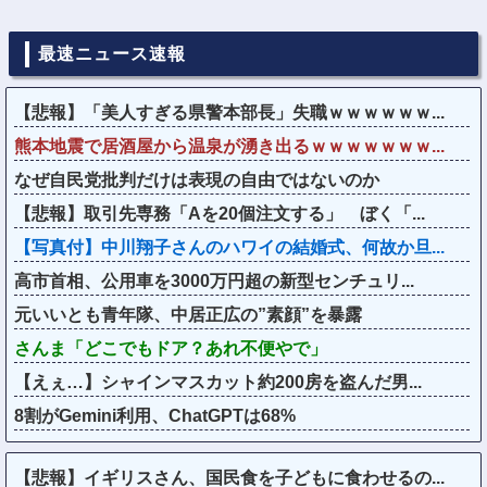
最速ニュース速報
【悲報】「美人すぎる県警本部長」失職ｗｗｗｗｗｗ...
熊本地震で居酒屋から温泉が湧き出るｗｗｗｗｗｗｗ...
なぜ自民党批判だけは表現の自由ではないのか
【悲報】取引先専務「Aを20個注文する」 ぼく「...
【写真付】中川翔子さんのハワイの結婚式、何故か旦...
高市首相、公用車を3000万円超の新型センチュリ...
元いいとも青年隊、中居正広の”素顔”を暴露
さんま「どこでもドア？あれ不便やで」
【えぇ…】シャインマスカット約200房を盗んだ男...
8割がGemini利用、ChatGPTは68%
【悲報】イギリスさん、国民食を子どもに食わせるの...