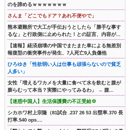
のを諦めるｗｗｗｗｗｗｗ
さんま「どこでもドア？あれ不便やで」
熊本避難所で大工が手伝おうとしたら「勝手な事す
るな」と行政側に止められた！との証言、内容が...
【速報】経済崩壊の中国でまたまた車による無差別
報復型の衝突事件が発生、7人死亡9人負傷他
ひろゆき「性欲弱い人は仕事も頑張らないので貧乏
人多い」
女性「増えるワカメを大量に食べて水を飲むと腹が
膨らむって本当？実際にやってみるわ」 → 腹...
【迷惑中国人】生活保護費の不正受給💢
シカホワ村上宗隆（81試合 .237 26 53 出塁率.370 長
打率.540 ops....