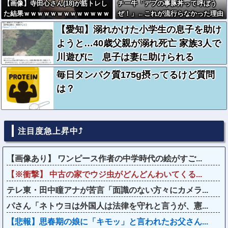
【画像】寺田心さん(18)が筋トレし
チー牛「デブの事豚丼って呼ぼう
た結果ｗｗｗｗｗｗｗｗｗｗｗｗｗ
ぜ！」←これが流行らなかった理由
ｗｗｗｗｗｗ
【愛知】溺れかけた小学生の息子を助け
ようと…40歳父親が溺れ死亡 家族3人で
川遊びに 息子は妻に助けられる
毎日タンパク質175g摂ってるけど質問
は？
注目度急上昇中⤴
【画像あり】 ワンピース作者の中学時代の絵がすご...
【※衝撃】 中古の家でウジ虫がどんどんわいてくる...
テレ東・田中瞳アナが苦言「面識のない方々にカメラ...
パさん「ネトウヨは外国人は法律を守れと言うが、憲...
【悲報】思春期の娘に「キモッ」と言われたお父さん...