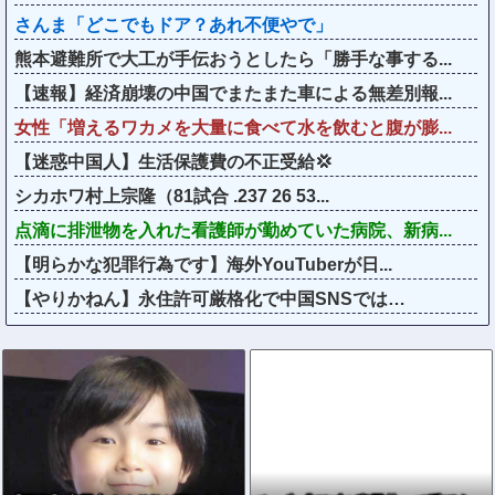
さんま「どこでもドア？あれ不便やで」
熊本避難所で大工が手伝おうとしたら「勝手な事する...
【速報】経済崩壊の中国でまたまた車による無差別報...
女性「増えるワカメを大量に食べて水を飲むと腹が膨...
【迷惑中国人】生活保護費の不正受給💢
シカホワ村上宗隆（81試合 .237 26 53...
点滴に排泄物を入れた看護師が勤めていた病院、新病...
【明らかな犯罪行為です】海外YouTuberが日...
【やりかねん】永住許可厳格化で中国SNSでは…