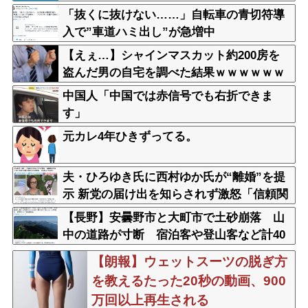
「抜くに抜けない……」自転車の青切符導
入で”車道ハミ出し”が急増中
【えぇ…】シャインマスカット約200房を
盗んだ男の自宅を調べた結果ｗｗｗｗｗｗ
ｗｗ
中国人「中国では赤信号でも右折できま
す」
元カレ4年ひきずってる。
夫・ひろゆき氏に西村ゆか氏が“離婚”を提
示 新党の届け出を知らされず激怒「信頼関
係が保てず夫婦を続けるのは無理」
【長野】安曇野市と大町市で土砂崩落 山
中の道路が寸断 宿泊客や登山客など計40
0人近くが孤立か 土石流で橋が流されたと
【朗報】ウェットスーツの脱ぎ方
の情報も
を教えるたった20秒の動画、900
万回以上再生される