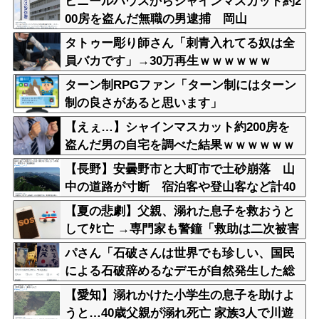
ビニールハウスからシャインマスカット約2
00房を盗んだ無職の男逮捕 岡山
タトゥー彫り師さん「刺青入れてる奴は全
員バカです」→30万再生ｗｗｗｗｗｗ
ターン制RPGファン「ターン制にはターン
制の良さがあると思います」
【えぇ…】シャインマスカット約200房を
盗んだ男の自宅を調べた結果ｗｗｗｗｗｗ
ｗｗ
【長野】安曇野市と大町市で土砂崩落 山
中の道路が寸断 宿泊客や登山客など計40
0人近くが孤立か 土石流で橋が流されたと
【夏の悲劇】父親、溺れた息子を救おうと
の情報も
してﾀﾋ亡 →専門家も警鐘「救助は二次被害
が多い」
パさん「石破さんは世界でも珍しい、国民
による石破辞めるなデモが自然発生した総
理大臣です」
【愛知】溺れかけた小学生の息子を助けよ
うと…40歳父親が溺れ死亡 家族3人で川遊