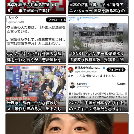
赤旗配達中の共産党市議（７
日本の防衛白書、ついに青春ア
８）、車で民家当て逃げ
ニメ化ｗｗｗ 国防を語る本なの
に表紙が謎すぎる
パさん「ネトウヨは外国人は法
【SNS】イオンモール爆発巡り
律を守れと言うが、憲法違反を
遺族装う投稿拡散、投稿者「閲
している高市には何も言わな
覧数稼ぎや承認欲求止まらなく
い」
なった」
米農家「流石にこんな値段じ
パさん「中国が日本を占領する
ゃ、米作り辞める人、出るんじ
のってすごく簡単だと思うよ。
ゃないかなあ？？」
西日本の原発にミサイルを撃ち
込めばいい」