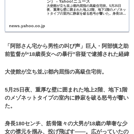
ン） - Yahoo!ニュース
大使館が立ち並ぶ都内屈指の高級住宅街。5月25日
夜、重厚な壁に囲まれた地上2階、地下1階のメゾネッ
トタイプの室内に静寂を破る怒号が響いた。身長180
センチ、筋骨隆々の大男が18歳の華奢な少女の襟元
news.yahoo.co.jp
「阿部さん宅から男性の叫び声」巨人・阿部慎之助
前監督が“18歳長女への暴行”容疑で逮捕された経緯
大使館が立ち並ぶ都内屈指の高級住宅街。
5月25日夜、重厚な壁に囲まれた地上2階、地下1階
のメゾネットタイプの室内に静寂を破る怒号が響い
た。
身長180センチ、筋骨隆々の大男が18歳の華奢な少
女の襟元を掴み、投げ飛ばす――。広がっていたの