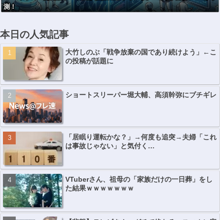
測！
本日の人気記事
大竹しのぶ「戦争放棄の国であり続けよう」←こ
の投稿が話題に
ショートスリーパー堀大輔、高須幹弥にブチギレ
「居眠り運転かな？」→何度も追突→夫婦「これ
は事故じゃない」と気付く…
VTuberさん、祖母の「家族だけの一日葬」をし
た結果ｗｗｗｗｗｗｗ