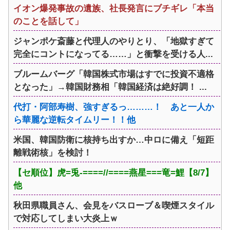
イオン爆発事故の遺族、社長発言にブチギレ「本当
のことを話して」
ジャンポケ斎藤と代理人のやりとり、「地獄すぎて
完全にコントになってる……」と衝撃を受ける人...
ブルームバーグ「韓国株式市場はすでに投資不適格
となった」→韓国財務相「韓国経済は絶好調！ ...
代打・阿部寿樹、強すぎるっ………！ あと一人か
ら華麗な逆転タイムリー！！他
米国、韓国防衛に核持ち出すか…中ロに備え「短距
離戦術核」を検討！
【セ順位】虎=兎-====//====燕星===竜=鯉【8/7】
他
秋田県職員さん、会見をバスローブ＆喫煙スタイル
で対応してしまい大炎上ｗ