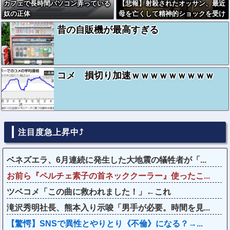
カフェで長時間パソコン弄っている
【悲報】射殺されたオッサン、最近
奴の正体
母を亡くして精神的ショックを受け
ていたと判明・・・
昔の自販機が最高すぎる
コメ 損切り加速ｗｗｗｗｗｗｗｗｗ
注目度急上昇中⤴
ベネズエラ、6月連続に発生した大地震の犠牲者が「...
お前ら『ペルチェ素子の首ネッククーラー』使ったこ...
ツベコメ「この曲に救われました！」←これ
滝沢秀明社長、熊本入り示唆「男手が必要。時間を見...
【驚愕】SNSで異性とやりとり《不倫》になる？→...