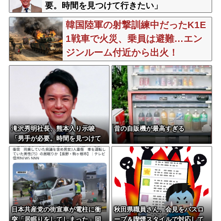
要。時間を見つけて行きたい」
韓国陸軍の射撃訓練中だったK1E
1戦車で火災、乗員は避難…エン
ジンルーム付近から出火！
滝沢秀明社長、熊本入り示唆
昔の自販機が最高すぎる
「男手が必要。時間を見つけて
行きたい」
日本共産党の街宣車が電柱に衝
秋田県職員さん、会見をバスロ
突「居眠りをしてしまった」同
ーブ＆喫煙スタイルで対応して