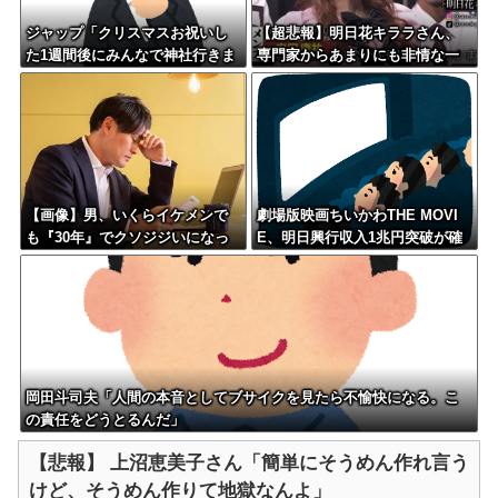
ジャップ「クリスマスお祝いし
【超悲報】明日花キララさん、
た1週間後にみんなで神社行きま
専門家からあまりにも非情な一
す」←これ
言を告げられる
【画像】男、いくらイケメンで
劇場版映画ちいかわTHE MOVI
も『30年』でクソジジいになっ
E、明日興行収入1兆円突破が確
てしまう
実にｗｗｗｗｗｗｗｗｗｗｗｗ
ｗ
岡田斗司夫「人間の本音としてブサイクを見たら不愉快になる。こ
の責任をどうとるんだ」
【悲報】 上沼恵美子さん「簡単にそうめん作れ言う
けど、そうめん作りて地獄なんよ」