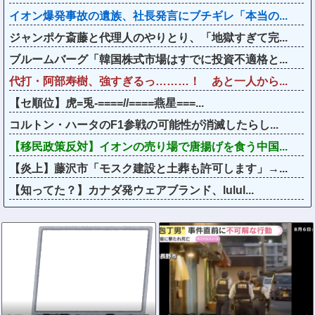
イオン爆発事故の遺族、社長発言にブチギレ「本当の...
ジャンポケ斎藤と代理人のやりとり、「地獄すぎて完...
ブルームバーグ「韓国株式市場はすでに投資不適格と...
代打・阿部寿樹、強すぎるっ………！ あと一人から...
【セ順位】虎=兎-====//====燕星===...
コルトン・ハータのF1参戦の可能性が消滅したらし...
【移民政策反対】イオンの売り場で唐揚げを食う中国...
【炎上】藤沢市「モスク建設と土葬も許可します」→...
【知ってた？】カナダ発ウェアブランド、lulul...