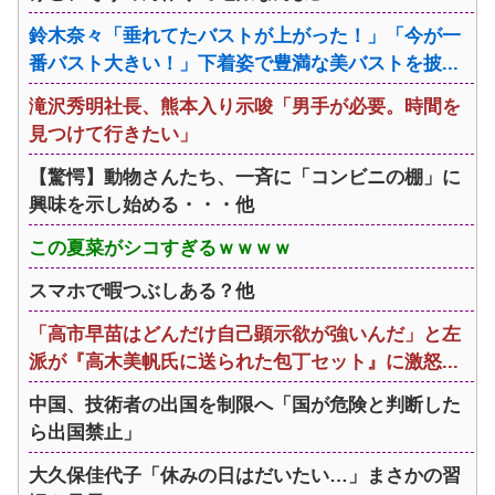
鈴木奈々「垂れてたバストが上がった！」「今が一
番バスト大きい！」下着姿で豊満な美バストを披...
滝沢秀明社長、熊本入り示唆「男手が必要。時間を
見つけて行きたい」
【驚愕】動物さんたち、一斉に「コンビニの棚」に
興味を示し始める・・・他
この夏菜がシコすぎるｗｗｗｗ
スマホで暇つぶしある？他
「高市早苗はどんだけ自己顕示欲が強いんだ」と左
派が『高木美帆氏に送られた包丁セット』に激怒...
中国、技術者の出国を制限へ「国が危険と判断した
ら出国禁止」
大久保佳代子「休みの日はだいたい…」まさかの習