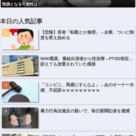
毀損となる可能性は？
に」
本日の人気記事
【悲報】若者「転勤とか無理」→企業、ついに制
度を変え始める
NHK職員、番組出演者から性加害→PTSD発症…
訴えても放置されていた模様
「コンビニ、馬鹿にすんなよ」→あのオーナー夫
婦、不起訴ｗｗｗｗｗｗｗｗｗ
暴力行為法違反の疑いで、毎日新聞記者を逮捕