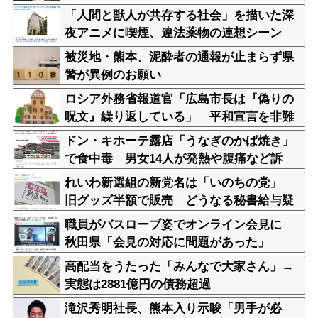
「人間と獣人が共存する社会」を描いた深
夜アニメに喫煙、違法薬物の連想シーン
も…視聴者批判でBPO議論
被災地・熊本、泥酔者の通報が止まらず県
警が異例のお願い
ロシア外務省報道官「広島市長は『偽りの
呪文』繰り返している」 平和宣言を非難
ドン・キホーテ露店「うなぎのかば焼き」
で食中毒 男女14人が発熱や腹痛など訴
え…サルモネラ属の菌検出
れいわ新選組の新党名は「いのちの党」
旧グッズ半額で販売 どうなる秘書給与疑
惑
職員がバスローブ姿でオンライン会見に
秋田県「会見の対応に問題があった」
高配当をうたった「みんなで大家さん」→
実態は2881億円の債務超過
滝沢秀明社長、熊本入り示唆「男手が必