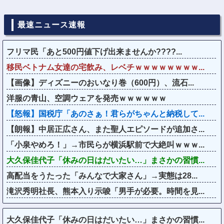
最速ニュース速報
フリマ民「あと500円値下げ出来ませんか????...
移民ベトナム女達の宅飲み、レベチｗｗｗｗｗｗｗｗ...
【画像】ディズニーのおいなり巻（600円）、流石...
洋服の青山、空調ウェアを発売ｗｗｗｗｗｗ
【怒報】国税庁「あのさぁ！君らがちゃんと納税して...
【朗報】中居正広さん、また聖人エピソードが追加さ...
「小泉やめろ！」→市民らが横浜駅前で大絶叫ｗｗｗ...
大久保佳代子「休みの日はだいたい…」まさかの習慣...
高配当をうたった「みんなで大家さん」→実態は28...
滝沢秀明社長、熊本入り示唆「男手が必要。時間を見...
大久保佳代子「休みの日はだいたい…」まさかの習慣...