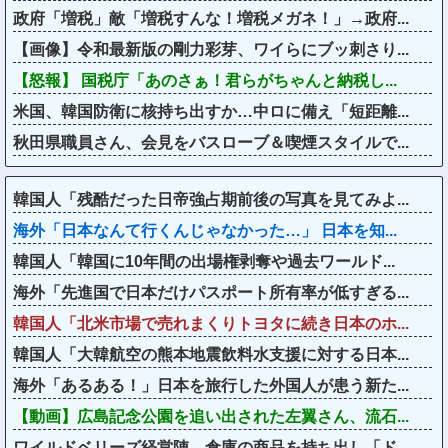
政府「増税」敵「増税すんな！増税メガネ！」→政府...
【画像】令和最新版の剛力彩芽、ワイらにブッ刺さり...
【怒報】 国税庁「あのさぁ！君らがちゃんと納税し...
米国、韓国防衛に核持ち出すか…中ロに備え「短距離...
秋田県職員さん、会見をバスローブ＆喫煙スタイルで...
韓国人「残酷だった日帝強占期前後の写真を見てみよ...
海外「日本なんて行くんじゃなかった…」 日本を知...
韓国人「韓国に10年間の出場権剥奪や過去ワールド...
海外「先進国で日本だけパスポート所有率が低すぎる...
韓国人「北米市場で売れまくりトヨタに続き日本のホ...
韓国人「大韓航空の熊本地震飲料水支援に対する日本...
海外「あるある！」日本を旅行した外国人が患う新た...
【動画】広島記念公園を追い出された左翼さん、流石...
ワイルドベリーズ経営陣、倉庫の商品を持ち出し「ド...