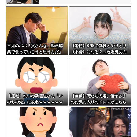
三児のパパ『父さんな、動画編
【驚愕】SNSで異性とやりとり
集で食っていこうと思うんだ』
《不倫》になる？→既婚男女の
→結果
約7割がまさかの『こう』回答し
てしまうw w w w w w w w
【速報】れいわ新選組さん「い
【画像】俺たちの姫、佳子さま
のちの党」に改名ｗｗｗｗｗｗ
のお気に入りのドレスがこちら
ｗｗ
です←コレは可愛過ぎるw w w
w w w w w