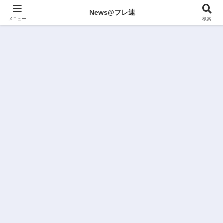
News@フレ速
メニュー
検索