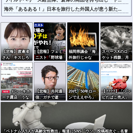
海外「あるある！」日本を旅行した外国人が患う新た...
【悲報】渡邊渚
【悲報】フェミ
福岡県議会「海
スペースXのロ
さん「キスしろ
ニスト「野球場
外旅行じゃな
ケット残骸、月
よ」のヤジでPT
の売り子は男が
い、海外活動
面に衝突か…フ
SD発症時の状態
やれ！いつまで
だ！」→視察費
ァルコン9の上
に逆戻り
女性を奴隷扱い
2.65億円公開で
段！
する気だ」
再炎上ｗｗｗ
ドン・キホ
【悲報】共同通
20代「50年ロー
【????】「ゾン
NEW
ーテ露店「うな
信、ガチで逝
ンでええやろ」
ビたばこ売人」
ぎのかば焼き」
く・・・・・・
←これマ
と肩組みショッ
で食中毒 男女1
ジ？？？
ト「小園海斗」
4人が発熱や腹痛
に注がれる“厳し
など訴え…サル
い視線” 「レギ
モネラ属の菌検
ュラー剥奪も選
「ベトナム人5人が高齢女性救出」報道にSNS「ウソ」投稿相次ぐ→名誉
出
択肢のひとつ