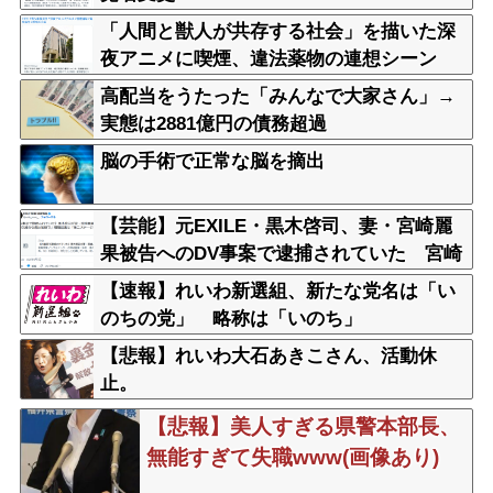
「人間と獣人が共存する社会」を描いた深
夜アニメに喫煙、違法薬物の連想シーン
も…視聴者批判でBPO議論
高配当をうたった「みんなで大家さん」→
実態は2881億円の債務超過
脳の手術で正常な脳を摘出
【芸能】元EXILE・黒木啓司、妻・宮崎麗
果被告へのDV事案で逮捕されていた 宮崎
は全身打撲、頭部裂傷及び打撲、頸部損傷
【速報】れいわ新選組、新たな党名は「い
の怪我
のちの党」 略称は「いのち」
【悲報】れいわ大石あきこさん、活動休
止。
【悲報】美人すぎる県警本部長、
無能すぎて失職www(画像あり)