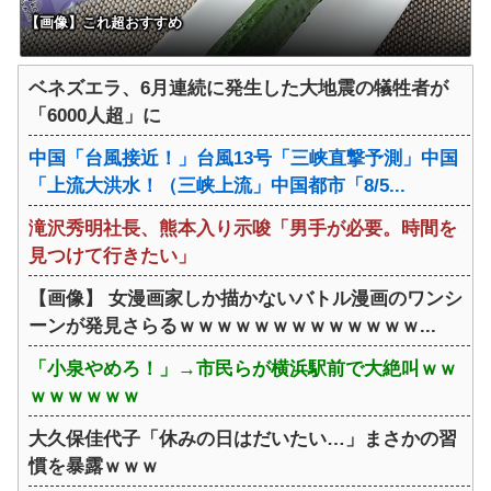
【画像】これ超おすすめ
ベネズエラ、6月連続に発生した大地震の犠牲者が
「6000人超」に
中国「台風接近！」台風13号「三峡直撃予測」中国
「上流大洪水！（三峡上流」中国都市「8/5...
滝沢秀明社長、熊本入り示唆「男手が必要。時間を
見つけて行きたい」
【画像】 女漫画家しか描かないバトル漫画のワンシ
ーンが発見さらるｗｗｗｗｗｗｗｗｗｗｗｗｗ...
「小泉やめろ！」→市民らが横浜駅前で大絶叫ｗｗ
ｗｗｗｗｗｗ
大久保佳代子「休みの日はだいたい…」まさかの習
慣を暴露ｗｗｗ