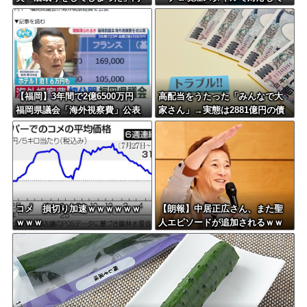
乗していた県議を含め男女3人重
しまい大炎上ｗ
傷
【福岡】3年間で2億6500万円
高配当をうたった「みんなで大
福岡県議会「海外視察費」公表
家さん」→実態は2881億円の債
務超過
コメ 損切り加速ｗｗｗｗｗｗ
【朗報】中居正広さん、また聖
ｗｗｗ
人エピソードが追加されるｗｗ
ｗｗｗ