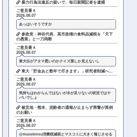
暴力行為法違反の疑いで、毎日新聞記者を逮捕
ご意見番Ａ
2026.08.07
あっはいそうですか
参政党・神谷代表、高市政権の食料品減税を「天下
の愚策」と一刀両断
ご意見番Ａ
2026.08.07
東大出がアタマ悪いのかクイズ屋しか見えないし
東大「貯金あと数年で尽きます」→研究者削減へ…
ご意見番Ａ
2026.08.07
気持ちはわからんではないが水が足りないの状況ではヤ
バいでしょ
被災地・熊本、泥酔者の通報が止まらず県警が異例
のお願い
ご意見番Ａ
2026.08.07
@museletreu消費税減税とマスコミに大きく報じさせる