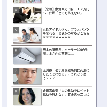
【悲報】家賃８万円台→１２万円
文春、沖縄問題の"触れては
へ…住民「とても払えない」
ない話"を暴露してしまうｗ
ｗｗｗｗｗ
女性アイドルさん、ブラとパンツ
ランサムウェア攻撃を受け
を忘れる→まさかの対応がこちら
レイ、わずか10日で復旧し
ｗｗｗｗｗｗｗｗｗ
がこちら
熊本の避難所にクーラー300台到
福岡テレビ局にとんでもな
着→まさかの事態に…
アナが入社してしまうｗｗ
玉川徹「包丁男を結果的に死刑に
【衝撃】三笘が事故った時
したことになる」←これどう思
てた車ってさ…←これw w w 
う？？？
w w w w
倉田真由美「人の救助中にペット
有吉「うまくても絶対に行
救助を叫ぶな」←賛否真っ二つに
ない店」がこちら…ネット
ｗｗｗｗｗｗｗｗ