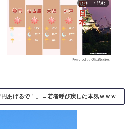
もっと読む
arrow_forward_ios
Powered by 
GliaStudios
M
u
t
0万円あげるで！」←若者呼び戻しに本気ｗｗｗ
e