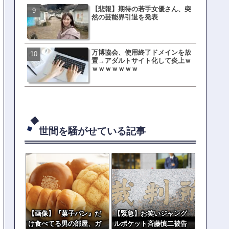
【悲報】期待の若手女優さん、突
母親「息子の借りた本が心
然の芸能界引退を発表
真をSNS投稿→司書らから
の指摘殺到
万博協会、使用終了ドメインを放
元TOKIO山口達也、家賃3.4
置→アダルトサイト化して炎上ｗ
の新居を公開ｗｗｗｗｗｗ
ｗｗｗｗｗｗｗ
世間を騒がせている記事
【画像】『菓子パン』だ
【緊急】お笑いジャング
け食べてる男の部屋、ガ
ルポケット斉藤慎二被告