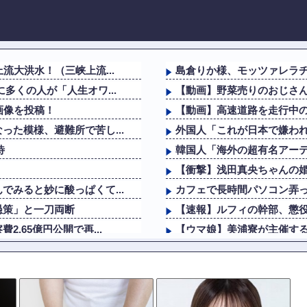
流大洪水！（三峡上流...
島倉りか様、モッツァレラ
多くの人が「人生オワ...
【動画】野菜売りのおじさ
画像を投稿！
【動画】高速道路を走行中の
た模様、避難所で苦し...
外国人「これが日本で嫌わ
待
韓国人「海外の超有名アーテ
【衝撃】浅田真央ちゃんの婚活
みると妙に酸っぱくて...
カフェで長時間パソコン弄
愚策」と一刀両断
【速報】ルフィの幹部、懲役
.65億円公開で再...
【ウマ娘】美浦寮が主催す
お願い
海外「さすが日本！」日本
日本「俺は有名な武士の家
や被災者から強い不満...
t.A.T.u.のドタキャンは