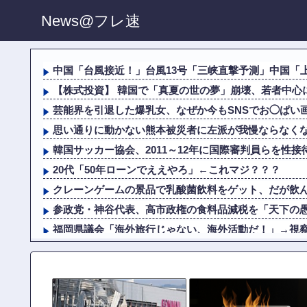
News@フレ速
中国「台風接近！」台風13号「三峡直撃予測」中国「上
【株式投資】 韓国で「真夏の世の夢」崩壊、若者中心に
芸能界を引退した爆乳女、なぜか今もSNSでお◯ぱい
思い通りに動かない熊本被災者に左派が我慢ならなくなっ
韓国サッカー協会、2011～12年に国際審判員らを性接
20代「50年ローンでええやろ」←これマジ？？？
クレーンゲームの景品で乳酸菌飲料をゲット、だが飲んで
参政党・神谷代表、高市政権の食料品減税を「天下の
福岡県議会「海外旅行じゃない、海外活動だ！」→視察費2
被災地・熊本、泥酔者の通報が止まらず県警が異例の
20代「50年ローンでええやろ」←これマジ？？？
【悲報】 熊本県知事、報道陣土足取材にマジギレ「遺族