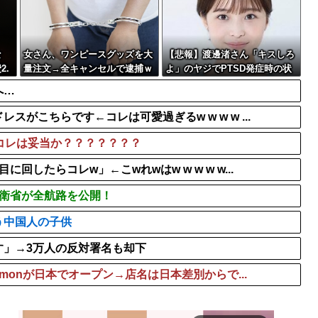
してしまう・・・・・
【衝撃動画】令和のJS、レ
症時の状態に逆戻り
【超悲報】Z新入社員、意地
【画像】めるる、ヒルナン
な
女さん、ワンピースグッズを大
【悲報】渡邊渚さん「キスしろ
2.
量注文→全キャンセルで逮捕ｗ
よ」のヤジでPTSD発症時の状
ｗｗ
態に逆戻り
へ…
がこちらです←コレは可愛過ぎるw w w w ...
コレは妥当か？？？？？？？
したらコレw」←こwれwはw w w w w...
防衛省が全航路を公開！
う中国人の子供
す」→3万人の反対署名も却下
emonが日本でオープン→店名は日本差別からで...