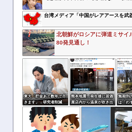
台湾メディア「中国がレアアースを武
北朝鮮がロシアに弾道ミサイル
80発見通し！
東大「貯金あと数年で尽
熊本地震、発生後に居酒
無期刑の
きます」→研究者削減
屋店内から温泉が吹き出
は「わず
へ…
す
は32
刑化」