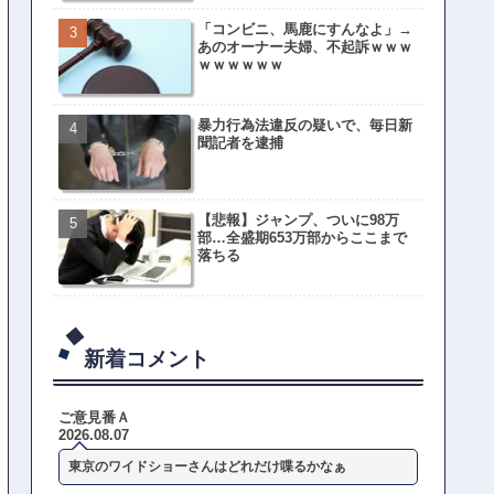
「コンビニ、馬鹿にすんなよ」→
あのオーナー夫婦、不起訴ｗｗｗ
ｗｗｗｗｗｗ
暴力行為法違反の疑いで、毎日新
聞記者を逮捕
【悲報】ジャンプ、ついに98万
部…全盛期653万部からここまで
落ちる
新着コメント
ご意見番Ａ
2026.08.07
東京のワイドショーさんはどれだけ喋るかなぁ