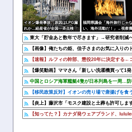
【悲報】 元フジテレビ渡邊渚さん、『地獄』に逆戻り
【悲報】 渡邊渚さん「キスしろよ」のヤジでPTSD発
イオン爆発事故、原因はLPG漏
福岡県議会「海外旅行じゃ
れか…経産省が全国一斉点検
い、海外活動だ！」→視察費
65億円公開で再炎上ｗｗｗ
東大「貯金あと数年で尽きます」→研究者削減
【画像】俺たちの姫、佳子さまのお気に入りのドレス
【速報】ルフィの幹部、懲役20年に決定する←
【爆笑動画】ママさん「新しい洗濯機買って1発目に回
中国とロシア海軍艦艇4隻が日本列島を一周…
【移民政策反対】イオンの売り場で唐揚げを食
【炎上】藤沢市「モスク建設と土葬も許可しま
【知ってた？】カナダ発ウェアブランド、lulul