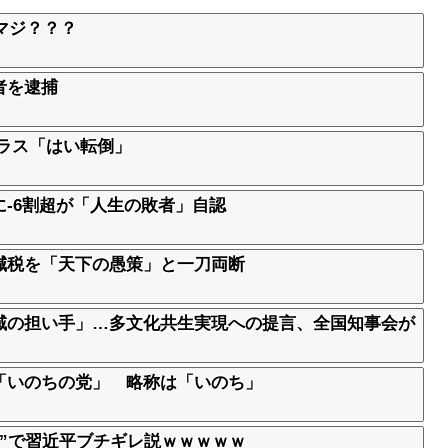
マジ？？？
者を逮捕
ラス「はい転倒」
-6割超が「人生の敗者」自認
減税を「天下の愚策」と一刀両断
域の担い手」…多文化共生実現への提言、全国知事会が
「いのちの党」 略称は「いのち」
稿”で習近平ブチギレ説ｗｗｗｗｗ