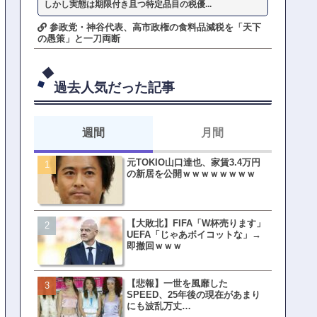
しかし実態は期限付き且つ特定品目の税優...
参政党・神谷代表、高市政権の食料品減税を「天下
の愚策」と一刀両断
過去人気だった記事
週間
月間
元TOKIO山口達也、家賃3.4万円
【悲報】東京着く前にHP尽
の新居を公開ｗｗｗｗｗｗｗｗ
方民ｗｗｗ移動だけで瀕死
【大敗北】FIFA「W杯売ります」
【ファーw】水着女子さん「
UEFA「じゃあボイコットな」→
オッサン盗撮してる…通報
即撤回ｗｗｗ
ゃ！」→結果まさかの事態
てしまうw w w w w w w w 
【悲報】一世を風靡した
皇族確保策、天皇陛下の一
SPEED、25年後の現在があまり
界ピリつくｗｗｗ
にも波乱万丈…