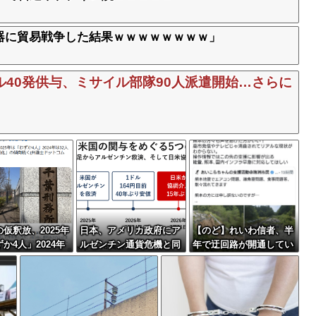
器に貿易戦争した結果ｗｗｗｗｗｗｗｗ」
40発供与、ミサイル部隊90人派遣開始…さらに
仮釈放、2025年
日本、アメリカ政府にア
【のど】れいわ信者、半
か4人」2024年
ルゼンチン通貨危機と同
年で迂回路が開通してい
人が獄中死…「終身
列に語られてしまうww
る道路を2年半放置され
の傾向続く
wwwwもうすでに158円
ていると印象操作してし
に戻る
まう