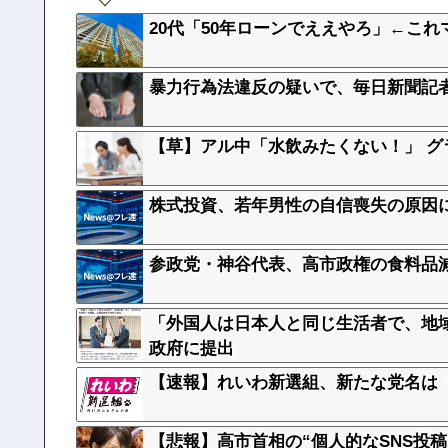
20代「50年ローンでええやろ」←これ
暴力行為法違反の疑いで、毎日新聞記
【草】アル中「水飲みたくない！」 グ
株式投資、若年男性の自信喪失の原因に
参政党・神谷代表、高市政権の食料品
「外国人は日本人と同じ生活者で、地
政府に提出
【速報】れいわ新選組、新たな党名は
【悲報】高市首相の“個人的なSNS投