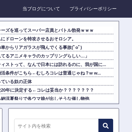
当ブログについて
プライバシーポリシー
チーズを巡ってスーパー店員とバトル勃発ｗｗｗ
んにドローンを特攻させるおそロシア。
車からリアガラスが飛んでくる事故(ﾟoﾟ)
れてるアニメキャラのカップリングらしい…」
ィストって、なんで日本には訪れるのに、我が国に...
条件がこちら←むしろコレは普通じゃね？w w...
っている奴の正体
20年に決定する←コレは妥当か？？？？？？？
る納涼夏祭りで各ウマ娘が出しそうな催し物他
の医療従事者の倫理観の高さに海外が超感動
系だけど世界のみんなは先祖に偉人っている？」
「Ｍステ」だけじゃなかった！