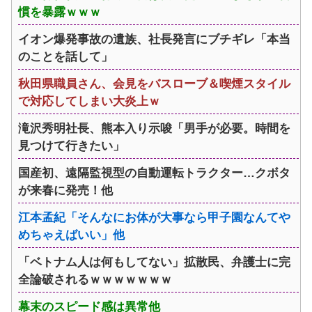
慣を暴露ｗｗｗ
イオン爆発事故の遺族、社長発言にブチギレ「本当
のことを話して」
秋田県職員さん、会見をバスローブ＆喫煙スタイル
で対応してしまい大炎上ｗ
滝沢秀明社長、熊本入り示唆「男手が必要。時間を
見つけて行きたい」
国産初、遠隔監視型の自動運転トラクター…クボタ
が来春に発売！他
江本孟紀「そんなにお体が大事なら甲子園なんてや
めちゃえばいい」他
「ベトナム人は何もしてない」拡散民、弁護士に完
全論破されるｗｗｗｗｗｗｗ
幕末のスピード感は異常他