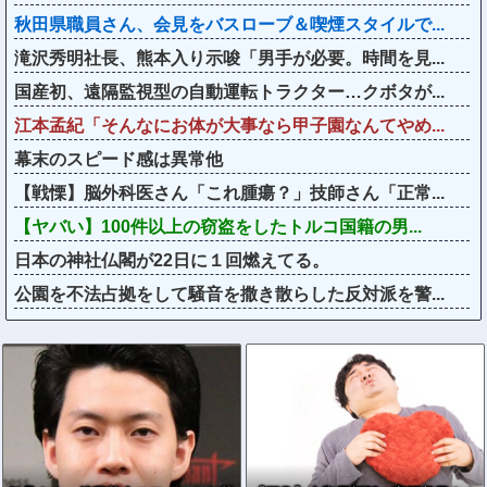
秋田県職員さん、会見をバスローブ＆喫煙スタイルで...
滝沢秀明社長、熊本入り示唆「男手が必要。時間を見...
国産初、遠隔監視型の自動運転トラクター…クボタが...
江本孟紀「そんなにお体が大事なら甲子園なんてやめ...
幕末のスピード感は異常他
【戦慄】脳外科医さん「これ腫瘍？」技師さん「正常...
【ヤバい】100件以上の窃盗をしたトルコ国籍の男...
日本の神社仏閣が22日に１回燃えてる。
公園を不法占拠をして騒音を撒き散らした反対派を警...