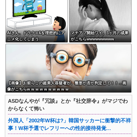
AIさん、ドラクエ6を理想的にア
マチアプ開始ワイ、3ヶ月の成果
ニメ化してしまう
がこちらwwwwwwwww
【画像】お前らこの超美人容疑者が、整形か否か判定して！！→画
像がこちらw w w w w w w w w w
ASDなんやが『冗談』とか『社交辞令』がマジでわ
からなくて怖い
外国人「2002年W杯は?」韓国サッカーに衝撃的不祥
事！W杯予選でレフリーへの性的接待発覚...