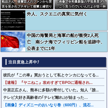
粗品さん、後輩芸人のファンから苦
【画像】令和最新版の宇垣美里さん
言を呈されブチギレて後輩と縁切り
←こう言うのでいいんだよが目一杯
報告ｗｗｗｗ
詰まってると話題にw w w w w w
外人、スクエニの真実に気付く
w w w
中国の海警局と海軍の船が衝突2人死
亡 南シナ海でフィリピン船を追跡中、
公表までに1年
注目度急上昇中⤴
彼氏が『この車』買おうとして私とケンカになってる...
【速報】 『ヤニねこ』攻めすぎてBPOに通報され...
中居正広さん、熊本に多額の寄付していた。知人「誰...
テレビ大好き高齢者の｢テレビ離れ｣が始まった…
【画像】ディズニーのおいなり巻（600円）、流石...