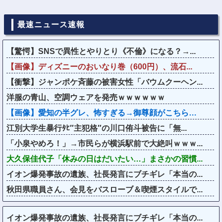
最速ニュース速報
【驚愕】SNSで異性とやりとり《不倫》になる？→...
【画像】ディズニーのおいなり巻（600円）、流石...
【衝撃】ジャンポケ斉藤の被害女性「バウムクーヘン...
洋服の青山、空調ウェアを発売ｗｗｗｗｗｗ
【画像】愛知の半グレ、怖すぎる→御尊顔がこちら…
江別大学生暴行ﾀﾋ″主犯格″の川口侑斗被告に「無...
「小泉やめろ！」→市民らが横浜駅前で大絶叫ｗｗｗ...
大久保佳代子「休みの日はだいたい…」まさかの習慣...
イオン爆発事故の遺族、社長発言にブチギレ「本当の...
秋田県職員さん、会見をバスローブ＆喫煙スタイルで...
イオン爆発事故の遺族、社長発言にブチギレ「本当の...