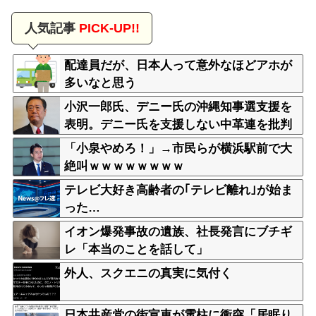
人気記事
PICK-UP!!
配達員だが、日本人って意外なほどアホが
多いなと思う
小沢一郎氏、デニー氏の沖縄知事選支援を
表明。デニー氏を支援しない中革連を批判
「小泉やめろ！」→市民らが横浜駅前で大
絶叫ｗｗｗｗｗｗｗｗ
テレビ大好き高齢者の｢テレビ離れ｣が始ま
った…
イオン爆発事故の遺族、社長発言にブチギ
レ「本当のことを話して」
外人、スクエニの真実に気付く
日本共産党の街宣車が電柱に衝突「居眠り