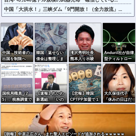
中国「大洪水！」三峡ダム「9門開放！（全力放流」...
中国、技術者の
韓国「返せない
滝沢秀明社長、
Anduril社が自律
出国を制限へ
借金は整理しま
熊本入り示唆
型ティルトロー
「国が危険と判
す」→延滞者、
「男手が必要。
ター攻撃ドロー
断したら出国禁
なぜか増え続け
時間を見つけて
ンのコンセプト
止」
る…
行きたい」
で衝撃を与え
る！
国税局職員（2
【速報】れいわ
【悲報】韓国、
大久保佳代子
5）、税務調査で
新選組、「いの
CPTPP加盟で１
「休みの日はだ
知り合った納税
ちの党」に党名
兆円効果試算
いたい…」まさ
者の自宅に出入
変更
も”福島問題”が
かの習慣を暴露
りしお小遣い1億
立ちはだかる
ｗｗｗ
5000万円頂戴す
るwww
【朗報】中居正広さん、また聖人エピソードが追加されるｗｗｗｗｗ