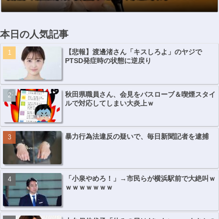
本日の人気記事
【悲報】渡邊渚さん「キスしろよ」のヤジで
PTSD発症時の状態に逆戻り
秋田県職員さん、会見をバスローブ＆喫煙スタイ
ルで対応してしまい大炎上ｗ
暴力行為法違反の疑いで、毎日新聞記者を逮捕
「小泉やめろ！」→市民らが横浜駅前で大絶叫ｗ
ｗｗｗｗｗｗｗ