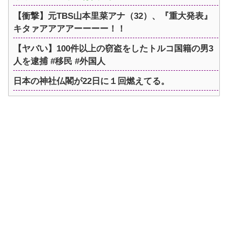
【衝撃】元TBS山本里菜アナ（32）、『重大発表』
キタァアアアアーーーー！！
【ヤバい】100件以上の窃盗をしたトルコ国籍の男3
人を逮捕 #移民 #外国人
日本の神社仏閣が22日に１回燃えてる。