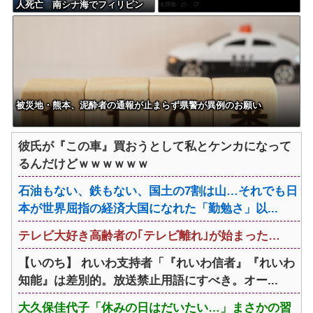
人死亡 南シナ海でフィリピン
船を追跡中、公表までに1年
被災地・熊本、泥酔者の通報が止まらず県警が異例のお願い
彼氏が『この車』買おうとして私とケンカになって
るんだけどｗｗｗｗｗｗ
石油もない、鉄もない、国土の7割は山…それでも日
本が世界屈指の経済大国になれた「勤勉さ」以...
テレビ大好き高齢者の｢テレビ離れ｣が始まった…
【いのち】 れいわ支持者「『れいわ信者』『れいわ
知能』は差別的。放送禁止用語にすべき。オー...
大久保佳代子「休みの日はだいたい…」まさかの習