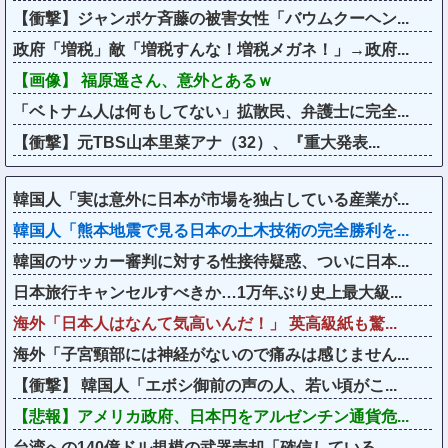
【衝撃】ジャンポケ斉藤の被害女性「バウムクーヘン...
政府「増税」敵「増税すんな！増税メガネ！」→政府...
【画像】 福原遥さん、意外とあるｗ
「ベトナム人は何もしてない」拡散民、弁護士に完全...
【衝撃】元TBS山本里菜アナ（32）、『重大発表...
韓国人「実は意外に日本が市場を独占している産業が...
韓国人「熊本地震で見る日本の土木技術の完全勝利を...
韓国のサッカー審判に対する性接待疑惑、ついに日本...
日本旅行キャンセルすべきか…1万年ぶり史上最大級...
海外「日本人はなんて気高いんだ！」 英高級紙も驚...
海外「子宮頸部には神経がないので痛みは感じません...
【衝撃】 韓国人「エボシ御前の声の人、若い頃がこ...
【悲報】アメリカ政府、日本円をアルゼンチン通貨危...
台湾への140億ドル規模の武器売却「確信している...