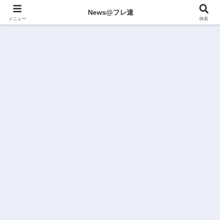
News@フレ速
メニュー
検索