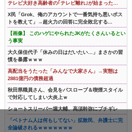
テレビ大好き高齢者の｢テレビ離れ｣が始まった…
X民「Grok、俺のアカウントで一番気持ち悪いポス
トを教えて」→超火力の回答に完全敗北する...
【画像】 このハゲにやられたJKがたくさんいるとい
う事実
大久保佳代子「休みの日はだいたい…」まさかの習
慣を暴露ｗｗｗ
高配当をうたった「みんなで大家さん」→実態は
2881億円の債務超過
秋田県職員さん、会見をバスローブ＆喫煙スタイル
で対応してしまい大炎上ｗ
ショートスリーパー堀大輔、高須幹弥にブチギレ
「ベトナム人は何もしてない」拡散民、弁護士に完
全論破されるｗｗｗｗｗｗｗ