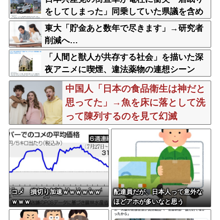
をしてしまった」同乗していた県議を含め
男女3人重傷
東大「貯金あと数年で尽きます」→研究者
削減へ…
「人間と獣人が共存する社会」を描いた深
夜アニメに喫煙、違法薬物の連想シーン
も…視聴者批判でBPO議論
中国人「日本の食品衛生は神だと
思ってた」→魚を床に落として洗
って陳列するのを見て幻滅
コメ 損切り加速ｗｗｗｗｗｗ
配達員だが、日本人って意外な
ｗｗｗ
ほどアホが多いなと思う