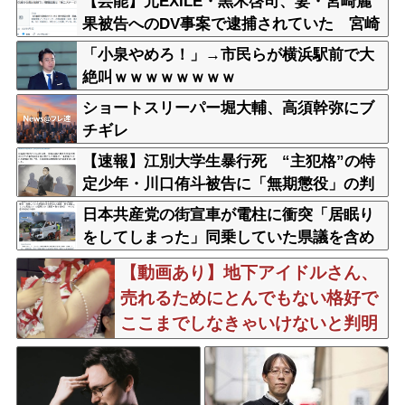
【芸能】元EXILE・黒木啓司、妻・宮崎麗
果被告へのDV事案で逮捕されていた 宮崎
は全身打撲、頭部裂傷及び打撲、頸部損傷
「小泉やめろ！」→市民らが横浜駅前で大
の怪我
絶叫ｗｗｗｗｗｗｗｗ
ショートスリーパー堀大輔、高須幹弥にブ
チギレ
【速報】江別大学生暴行死 “主犯格”の特
定少年・川口侑斗被告に「無期懲役」の判
決 当時17歳少年に「懲役30年」の判決
日本共産党の街宣車が電柱に衝突「居眠り
をしてしまった」同乗していた県議を含め
男女3人重傷
【動画あり】地下アイドルさん、
売れるためにとんでもない格好で
ここまでしなきゃいけないと判明
ｗｗｗｗｗ