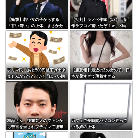
【衝撃】若い女の子からする
【批判】ラノベ作家（52）「新
「甘い匂い」の正体、まさか分
作ラブコメ書いたぞ！ｗ」X民
からないDTなんておらんよな？
「いい歳こいてラブコメ（笑）
よな？w w w w w w w w w w w
恥ずかしくないの？」←やめた
れｗと話題に
フリマ民「あと500円値下げ出来
【超悲報】最近のZの女の子、日
ませんか????」ワイ「ほ～い購
本が暑すぎて薄着すぎる
入ｗ」
粗品さん、後輩芸人のファンか
カフェで長時間パソコン弄って
ら苦言を呈されブチギレて後輩
いる奴の正体
と縁切り報告ｗｗｗｗ