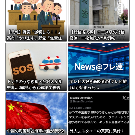
【悲報】野党「減税しろ！！」
【総務省人事】エース級の財務
高市「やります」野党「無責任
官僚・一松旬氏が“異例転
な減税はやめろ！財源はどうす
出”へ 官邸幹部「協力的でなか
る????」
ったから」
ドンキのうなぎ食べた14人が食
テレビ大好き高齢者の｢テレビ離
中毒…3歳児から75歳まで被害
れ｣が始まった…
中国の海警局と海軍の船が衝突2
外人、スクエニの真実に気付く