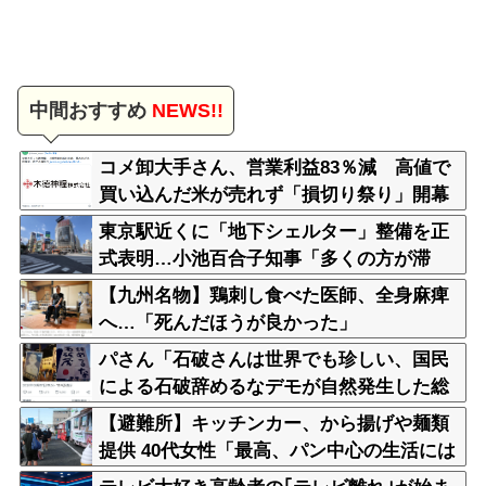
中間おすすめ
NEWS!!
コメ卸大手さん、営業利益83％減 高値で
買い込んだ米が売れず「損切り祭り」開幕
へ
東京駅近くに「地下シェルター」整備を正
式表明…小池百合子知事「多くの方が滞
在、施設整備の効果高い」
【九州名物】鶏刺し食べた医師、全身麻痺
へ…「死んだほうが良かった」
パさん「石破さんは世界でも珍しい、国民
による石破辞めるなデモが自然発生した総
理大臣です」
【避難所】キッチンカー、から揚げや麺類
提供 40代女性「最高、パン中心の生活には
飽き飽きしていて、野菜不足も感じてい