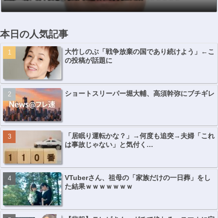
本日の人気記事
大竹しのぶ「戦争放棄の国であり続けよう」←こ
の投稿が話題に
ショートスリーパー堀大輔、高須幹弥にブチギレ
「居眠り運転かな？」→何度も追突→夫婦「これ
は事故じゃない」と気付く…
VTuberさん、祖母の「家族だけの一日葬」をし
た結果ｗｗｗｗｗｗｗ