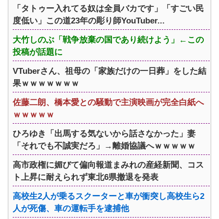
「タトゥー入れてる奴は全員バカです」「すごい民
度低い」この道23年の彫り師YouTuber...
大竹しのぶ「戦争放棄の国であり続けよう」←この
投稿が話題に
VTuberさん、祖母の「家族だけの一日葬」をした結
果ｗｗｗｗｗｗｗ
佐藤二朗、橋本愛との騒動で主演映画が完全白紙へ
ｗｗｗｗｗ
ひろゆき「出馬する気ないから話さなかった」妻
「それでも不誠実だろ」→離婚協議へｗｗｗｗｗ
高市政権に媚びて偏向報道まみれの産経新聞、コス
ト上昇に耐えられず東北6県撤退を発表
高校生2人が乗るスクーターと車が衝突し高校生ら2
人が死傷、車の運転手を逮捕他