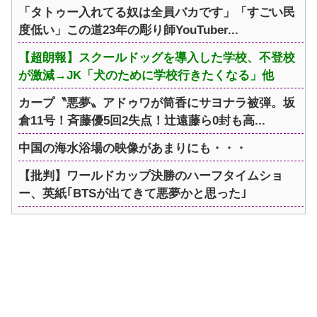
「タトゥー入れてる奴は全員バカです」「すごい民
度低い」この道23年の彫り師YouTuber...
【超朗報】スクールドッグを導入した学校、不登校
が激減→JK「犬のために学校行きたくなる」他
カープ〝悪夢〟アドゥワが筒香にサヨナラ被弾。坂
倉11号！斉藤優5回2失点！辻遠藤ら0封も高...
中国の海水浴場の映像があまりにも・・・
【批判】ワールドカップ決勝のハーフタイムショ
ー、英紙｢BTSが出てきて悪夢かと思った｣