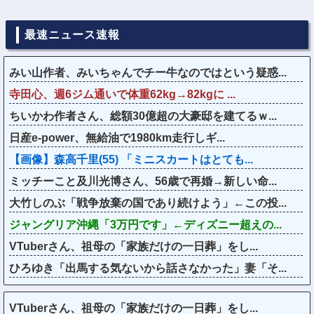
最速ニュース速報
みい山作者、みいちゃんでチー牛なのではという疑惑...
寺田心、週6ジム通いで体重62kg→82kgに ...
ちいかわ作者さん、総額30億超の大豪邸を建てるｗ...
日産e-power、無給油で1980km走行しギ...
【画像】森高千里(55) 「ミニスカートはとても...
ミッチーこと及川光博さん、56歳で再婚→新しい命...
大竹しのぶ「戦争放棄の国であり続けよう」←この投...
ジャングリア沖縄「3万円です」←ディズニー超えの...
VTuberさん、祖母の「家族だけの一日葬」をし...
ひろゆき「出馬する気ないから話さなかった」妻「そ...
VTuberさん、祖母の「家族だけの一日葬」をし...