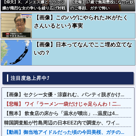
【仰天】X、メンエス嬢とラウンジ
【悲報】17歳で無期懲役になった奴
嬢が熾烈な女の争いを繰り広げ対戦
のご尊顔、ガチで怖い
型になってしまうw w w w w w w
【画像】このハゲにやられたJKがたく
w
さんいるという事実
【画像】日本ってなんでここ埋め立てな
いの？
注目度急上昇中⤴
【画像】セクシー女優・涼森れむ、パンティ脱ぎかけ...
【悲報】 ワイ「ラーメン一袋だけじゃ足らんわ！二...
【熊本】 飲食店の床から「温水が噴出」…温度は4...
韓国調査船が竹島周辺の日本EEZ内で調査か、ワイ...
【動画】御当地アイドルだった頃の今田美桜、ガチの...