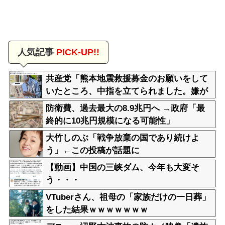
人気記事
PICK-UP!!
共産党「熊本地震救援募金のお願いをして
いたところ、中指を立てられました。嫌が
らせ酷い」
防衛費、過去最大の8.9兆円へ →政府「最
終的に10兆円規模になる可能性」
大竹しのぶ「戦争放棄の国であり続けよ
う」←この投稿が話題に
【動画】中国の三峡ダム、今年も大変そ
う・・・
VTuberさん、祖母の「家族だけの一日葬」
をした結果ｗｗｗｗｗｗｗ