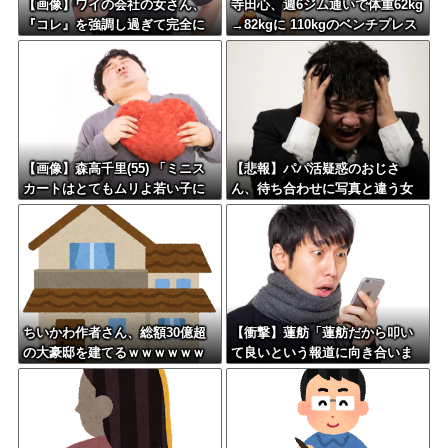
【画像】ワイの会社の女さん、
寺田心、週6ジム通いで体重62kg
『コレ』を強調し過ぎて完全に
→82kgに 110kgのベンチプレス
あたしこ枠を狙ってるんだがw w
持ち上げる姿披露
w w w w w w w w w w
【画像】森高千里(55) 「ミニス
【悲報】パパ活疑惑のおじさ
カートはとてもムリよ若い子に
ん、待ち合わせに写真と違う女
は負けるわ」←ワイらにはブッ
が来たので逃げようとするも眼
刺さりまくってしまうw w w w
鏡を奪われ可哀想なことになっ
w w
ているところを激写されてしま
う…
ちいかわ作者さん、総額30億超
【衝撃】蓮舫「蓮舫だから叩い
の大豪邸を建てるｗｗｗｗｗｗ
て良いという報道に向き合いま
ｗｗｗｗｗｗｗｗｗｗｗｗｗ
す！」X民「高市だから叩いて良
いをやってるのがお前だろ」←
これ…w w