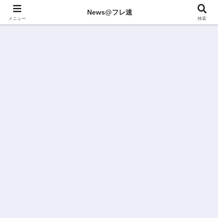
News@フレ速
メニュー
検索