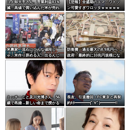
コメ卸大手さん、営業利益83％
【悲報】全盛期のエマ・ワトソ
減 高値で買い込んだ米が売れ
ン可愛すぎワロッタｗｗｗｗｗ
ず「損切り祭り」開幕へ
ｗｗｗｗ
米農家「流石にこんな値段じ
防衛費、過去最大の8.9兆円へ →
ゃ、米作り辞める人、出るんじ
政府「最終的に10兆円規模にな
ゃないかなあ？？」
る可能性」
ミッチーこと及川光博さん、56
長友、引退撤回！FC東京と再契
歳で再婚→新しい命まで授かる
約ｷﾀ━━━━(ﾟ∀ﾟ)━━━━!!
ｗｗｗｗｗ