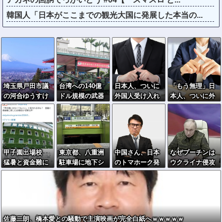
韓国人「日本がここまでの観光大国に発展した本当の...
埼玉県戸田市議
台湾への140億
日本人、ついに
「もう無理」日
の河合ゆうすけ
ドル規模の武器
外国人受け入れ
本人、ついに外
氏、2027年8月
売却「確信して
反対が過半数突
国人受け入れ拒
の埼玉県知事選
いる」 …米共和
破ｗｗｗ
否へ…
への立候補を表
党重鎮、マコー
明
ル議員が表明！
甲子園出場校
東京都、八重洲
中国さん、日本
なぜプーチンは
猛暑と資金難に
駐車場に地下シ
のトマホーク発
ウクライナ侵攻
苦しむ
ェルターを整備
射実験に効きま
をやめられない
へ…小池知事
くってしまうｗ
のか？！
「弾道ミサイル
ｗｗｗｗ
攻撃から都民の
命と財産守
佐藤二朗、橋本愛との騒動で主演映画が完全白紙へｗｗｗｗｗ
る」！