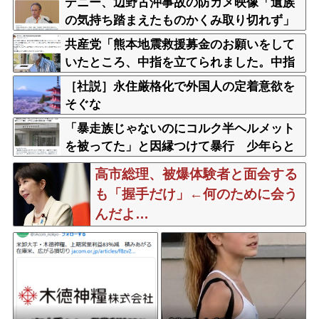
デニー、辺野古沖事故の防カメ映像「遺族
の気持ち踏まえたものかくみ取り切れず」
共産党「熊本地震救援募金のお願いをして
いたところ、中指を立てられました。中指
がメガネに当たり、危うく怪我をするとこ
［社説］永住厳格化で外国人の定着意欲を
ろでした」
そぐな
「暴走族じゃないのにコルク半ヘルメット
を被ってた」と因縁つけて暴行 少年らと
父親(37)逮捕
高市総理、被爆体験者と面会する
も「握手だけ」←何のために会う
んだよ…