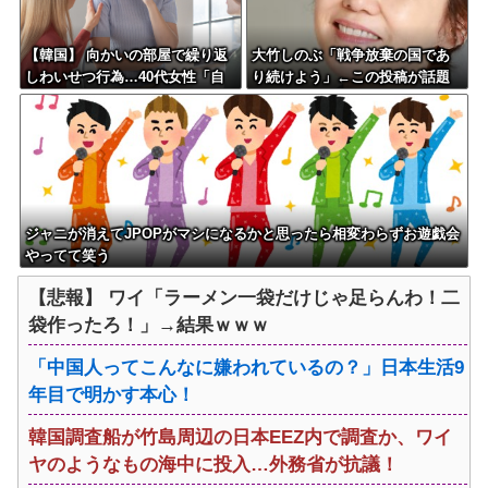
【韓国】 向かいの部屋で繰り返
大竹しのぶ「戦争放棄の国であ
しわいせつ行為…40代女性「自
り続けよう」←この投稿が話題
宅に戻れない」
に
ジャニが消えてJPOPがマシになるかと思ったら相変わらずお遊戯会
やってて笑う
【悲報】 ワイ「ラーメン一袋だけじゃ足らんわ！二
袋作ったろ！」→結果ｗｗｗ
「中国人ってこんなに嫌われているの？」日本生活9
年目で明かす本心！
韓国調査船が竹島周辺の日本EEZ内で調査か、ワイ
ヤのようなもの海中に投入…外務省が抗議！