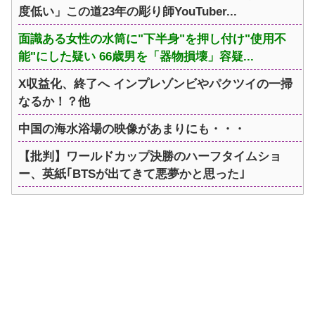
度低い」この道23年の彫り師YouTuber...
面識ある女性の水筒に"下半身"を押し付け"使用不
能"にした疑い 66歳男を「器物損壊」容疑...
X収益化、終了へ インプレゾンビやパクツイの一掃
なるか！？他
中国の海水浴場の映像があまりにも・・・
【批判】ワールドカップ決勝のハーフタイムショ
ー、英紙｢BTSが出てきて悪夢かと思った｣