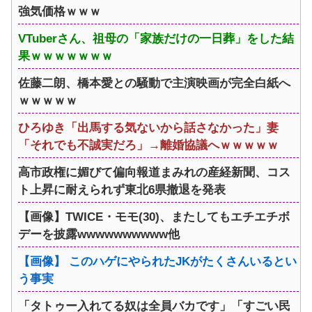
強気価格ｗｗｗ
VTuberさん、祖母の「家族だけの一日葬」をした結
果ｗｗｗｗｗｗｗ
佐藤二朗、橋本愛との騒動で主演映画が完全白紙へ
ｗｗｗｗｗ
ひろゆき「出馬する気ないから話さなかった」妻
「それでも不誠実だろ」→離婚協議へｗｗｗｗｗ
高市政権に媚びて偏向報道まみれの産経新聞、コス
ト上昇に耐えられず東北6県撤退を発表
【画像】TWICE・モモ(30)、またしてもエチエチボ
デーを披露wwwwwwwwww他
【画像】 このハゲにやられたJKがたくさんいるとい
う事実
「タトゥー入れてる奴は全員バカです」「すごい民