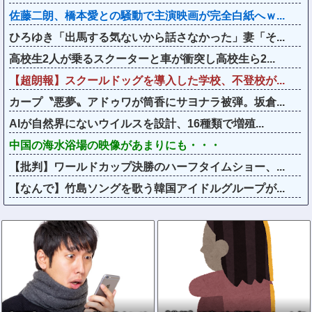
佐藤二朗、橋本愛との騒動で主演映画が完全白紙へｗ...
ひろゆき「出馬する気ないから話さなかった」妻「そ...
高校生2人が乗るスクーターと車が衝突し高校生ら2...
【超朗報】スクールドッグを導入した学校、不登校が...
カープ〝悪夢〟アドゥワが筒香にサヨナラ被弾。坂倉...
AIが自然界にないウイルスを設計、16種類で増殖...
中国の海水浴場の映像があまりにも・・・
【批判】ワールドカップ決勝のハーフタイムショー、...
【なんで】竹島ソングを歌う韓国アイドルグループが...