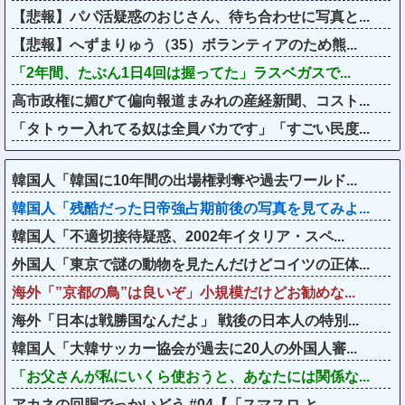
【悲報】パパ活疑惑のおじさん、待ち合わせに写真と...
【悲報】へずまりゅう（35）ボランティアのため熊...
「2年間、たぶん1日4回は握ってた」ラスベガスで...
高市政権に媚びて偏向報道まみれの産経新聞、コスト...
「タトゥー入れてる奴は全員バカです」「すごい民度...
韓国人「韓国に10年間の出場権剥奪や過去ワールド...
韓国人「残酷だった日帝強占期前後の写真を見てみよ...
韓国人「不適切接待疑惑、2002年イタリア・スペ...
外国人「東京で謎の動物を見たんだけどコイツの正体...
海外「”京都の鳥”は良いぞ」小規模だけどお勧めな...
海外「日本は戦勝国なんだよ」 戦後の日本人の特別...
韓国人「大韓サッカー協会が過去に20人の外国人審...
「お父さんが私にいくら使おうと、あなたには関係な...
アカネの回胴でっかいどう #04【「スマスロ と...