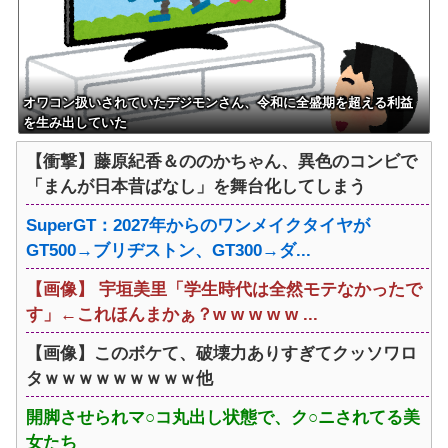
オワコン扱いされていたデジモンさん、令和に全盛期を超える利益
を生み出していた
【衝撃】藤原紀香＆ののかちゃん、異色のコンビで
「まんが日本昔ばなし」を舞台化してしまう
SuperGT：2027年からのワンメイクタイヤが
GT500→ブリヂストン、GT300→ダ...
【画像】 宇垣美里「学生時代は全然モテなかったで
す」←これほんまかぁ？w w w w w ...
【画像】このボケて、破壊力ありすぎてクッソワロ
タｗｗｗｗｗｗｗｗｗ他
開脚させられマ○コ丸出し状態で、ク○ニされてる美
女たち