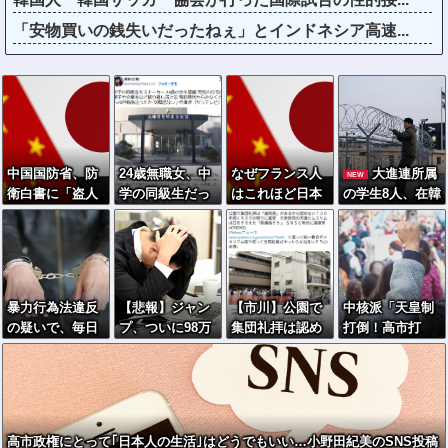
「安物買いの銭失いだったねぇ」とインドネシア高速...
中国国防省、防
24歳無職女、中
なぜフランス人
大進連所属
NEW
衛白書に「盗人
学の同級生だっ
はこれほど日本
の学生8人、在韓
たけだけしい」
た男性にストー
が好きなのか？
米軍平沢基地に
カーして逮捕
中国ネット「中
無断侵入…米軍
全く親しくない
国を除いて、日
により身柄拘
のに20回以上物
本が嫌いな国な
束！
品贈る
んてない」
暴力行為法違反
【悲報】ジャン
【市川】公園で
中核派「天皇制
の疑いで、毎日
プ、ついに98万
集団礼拝は認め
打倒！高市打
新聞記者を逮捕
部…全盛期653
ない？30年続く
倒！」広島で大
万部からここま
モスクの祭りに
規模集会
で落ちる
異変 元参政党
の市議とムスリ
ムは「直接話そ
高市政権にとって｢日本人の生活｣はどうでもいい…小野田紀美のSNS投稿
う」 ＳＮＳと