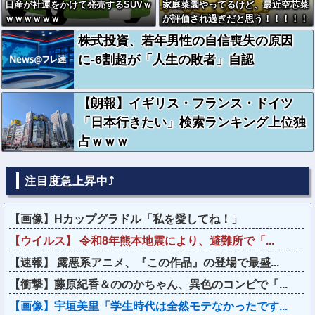
日産が社運をかけて発売するSUVｗ
家庭菜園やってるけど、最近空芯菜
ｗｗｗｗｗｗ
が評価され過ぎだと思う！！！！！
株式投資、若年男性の自信喪失の原因
に-6割超が「人生の敗者」自認
【朗報】イギリス・フランス・ドイツ
「日本行きたい」検索ランキング上位独
占ｗｗｗ
注目度急上昇中⤴
【画像】Hカップグラドル「私を愛してね！」
【ウイルス】 令和8年熊本地震により、避難所で「...
【速報】 露悪系アニメ、『この作品』の登場で最盛...
【衝撃】藤原紀香＆ののかちゃん、異色のコンビで「...
【画像】宇垣美里「学生時代は全然モテなかったです...