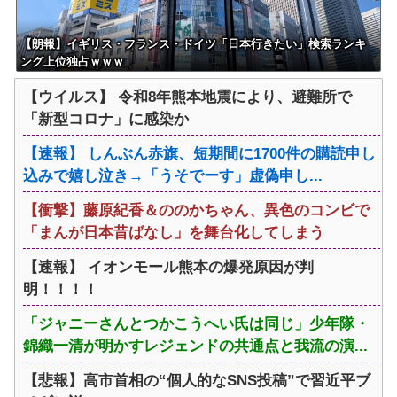
【朗報】イギリス・フランス・ドイツ「日本行きたい」検索ランキ
ング上位独占ｗｗｗ
【ウイルス】 令和8年熊本地震により、避難所で
「新型コロナ」に感染か
【速報】 しんぶん赤旗、短期間に1700件の購読申し
込みで嬉し泣き→「うそでーす」虚偽申し...
【衝撃】藤原紀香＆ののかちゃん、異色のコンビで
「まんが日本昔ばなし」を舞台化してしまう
【速報】 イオンモール熊本の爆発原因が判
明！！！！
「ジャニーさんとつかこうへい氏は同じ」少年隊・
錦織一清が明かすレジェンドの共通点と我流の演...
【悲報】高市首相の“個人的なSNS投稿”で習近平ブ