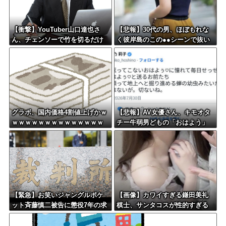
【衝撃】YouTuber山口達也さ
【悲報】30代の男、ほぼもれな
ん、チェンソーで竹を切るだけ
く彼岸島のこの●●シーンで抜い
で600万再生を突破してしまう←
てる件
正直、こう言うのでいいんだよ
なw w w w w w w w
グラボ、国内価格4割値上げかｗ
【悲報】AV女優さん、キモオタ
ｗｗｗｗｗｗｗｗｗｗｗｗｗｗ
チー牛弱男どもの「おはよう」
ｗ
にブチギレｗｗｗ
【緊急】お笑いジャングルポケ
【画像】カワイすぎる鎌田美礼
ット斉藤慎二被告に懲役7年の求
棋士、サンタコスが性的すぎる
刑←これ…