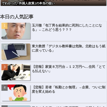
でわかった｢外国人政策｣の本当の狙い
地元に温度差
本日の人気記事
玉川徹「包丁男を結果的に死刑にしたことにな
る」←これどう思う？？？
東大教授「デジタル教科書は危険。北欧はもう紙
に戻っている」
【悲報】家賃８万円台→１２万円へ…住民「とて
も払えない」
【悲報】若者「転勤とか無理」→企業、ついに制
度を変え始める