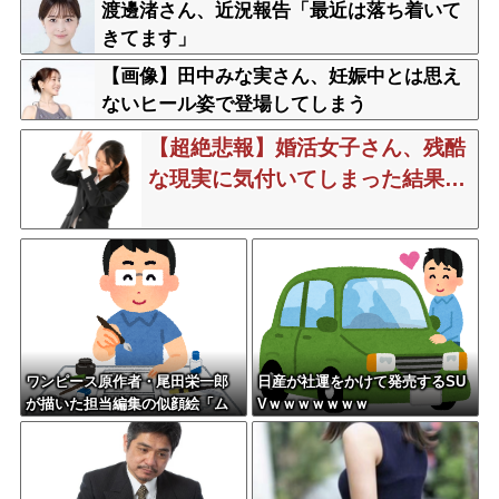
保という条件付き」
渡邊渚さん、近況報告「最近は落ち着いて
きてます」
【画像】田中みな実さん、妊娠中とは思え
ないヒール姿で登場してしまう
【超絶悲報】婚活女子さん、残酷
な現実に気付いてしまった結果…
ワンピース原作者・尾田栄一郎
日産が社運をかけて発売するSU
が描いた担当編集の似顔絵「ム
Vｗｗｗｗｗｗｗ
ダに東大卒」