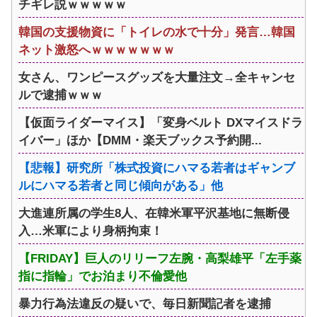
チギレ説ｗｗｗｗｗ
韓国の支援物資に「トイレの水で十分」発言…韓国
ネット激怒へｗｗｗｗｗｗｗ
女さん、ワンピースグッズを大量注文→全キャンセ
ルで逮捕ｗｗｗ
【仮面ライダーマイス】「変身ベルト DXマイスドラ
イバー」ほか【DMM・楽天ブックス予約開...
【悲報】研究所「株式投資にハマる若者はギャンブ
ルにハマる若者と同じ傾向がある」他
大進連所属の学生8人、在韓米軍平沢基地に無断侵
入…米軍により身柄拘束！
【FRIDAY】巨人のリリーフ左腕・高梨雄平「左手薬
指に指輪」でお泊まり不倫愛他
暴力行為法違反の疑いで、毎日新聞記者を逮捕