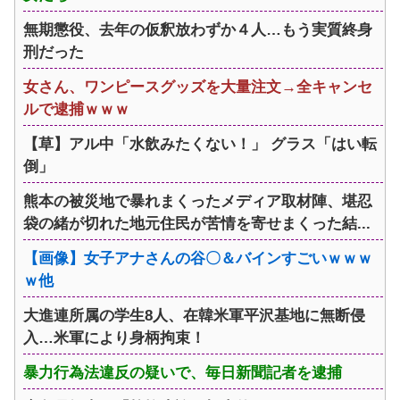
無期懲役、去年の仮釈放わずか４人…もう実質終身
刑だった
女さん、ワンピースグッズを大量注文→全キャンセ
ルで逮捕ｗｗｗ
【草】アル中「水飲みたくない！」 グラス「はい転
倒」
熊本の被災地で暴れまくったメディア取材陣、堪忍
袋の緒が切れた地元住民が苦情を寄せまくった結...
【画像】女子アナさんの谷〇＆バインすごいｗｗｗ
ｗ他
大進連所属の学生8人、在韓米軍平沢基地に無断侵
入…米軍により身柄拘束！
暴力行為法違反の疑いで、毎日新聞記者を逮捕