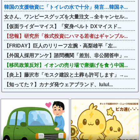
韓国の支援物資に「トイレの水で十分」発言…韓国ネ...
女さん、ワンピースグッズを大量注文→全キャンセル...
【仮面ライダーマイス】「変身ベルト DXマイスド...
【悲報】研究所「株式投資にハマる若者はギャンブル...
【FRIDAY】巨人のリリーフ左腕・高梨雄平「左...
【外国人採用アンケ】諮問機関「差別、非公開答申」...
【移民政策反対】イオンの売り場で唐揚げを食う中国...
【炎上】藤沢市「モスク建設と土葬も許可します」→...
【知ってた？】カナダ発ウェアブランド、lulul...