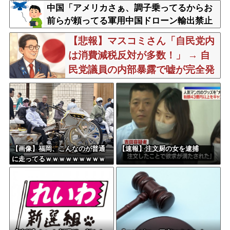
中国「アメリカさぁ、調子乗ってるからお
前らが頼ってる軍用中国ドローン輸出禁止
するわw」
【悲報】マスコミさん「自民党内
は消費減税反対が多数！」 → 自
民党議員の内部暴露で嘘が完全発
覚 → ｗｗｗｗｗｗｗｗｗｗｗｗ
ｗｗ
【画像】福岡、こんなのが普通
【速報】注文厨の女を逮捕
に走ってるｗｗｗｗｗｗｗｗｗ
ｗｗｗｗｗｗｗｗｗｗｗｗｗｗ
ｗｗｗｗｗｗｗｗｗｗｗｗｗｗ
ｗｗｗ