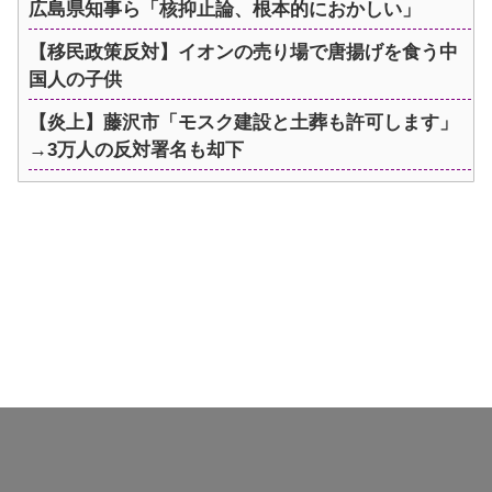
広島県知事ら「核抑止論、根本的におかしい」
【移民政策反対】イオンの売り場で唐揚げを食う中
国人の子供
【炎上】藤沢市「モスク建設と土葬も許可します」
→3万人の反対署名も却下