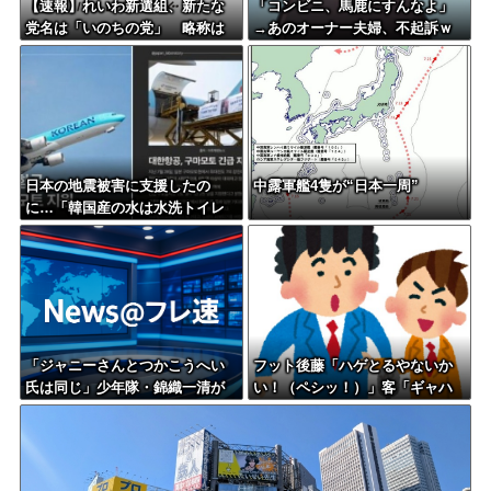
【速報】れいわ新選組、新たな
「コンビニ、馬鹿にすんなよ」
党名は「いのちの党」 略称は
→あのオーナー夫婦、不起訴ｗ
「いのち」
ｗｗｗｗｗｗｗｗ
日本の地震被害に支援したの
中露軍艦4隻が“日本一周”
に…「韓国産の水は水洗トイレ
に」
「ジャニーさんとつかこうへい
フット後藤「ハゲとるやないか
氏は同じ」少年隊・錦織一清が
い！（ペシッ！）」客「ギャハ
明かすレジェンドの共通点と我
ハハwwwwww」←何が面白い
流の演出論
の？