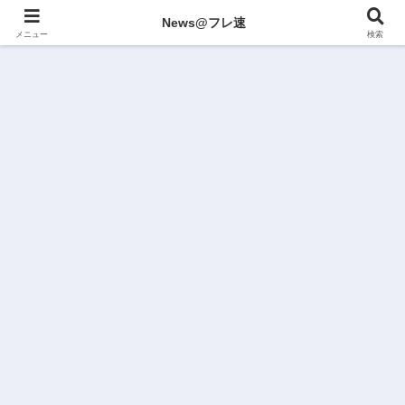
News@フレ速
メニュー
検索