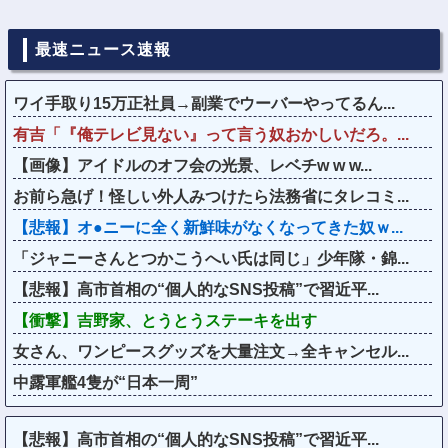
最速ニュース速報
ワイ手取り15万正社員→副業でウーバーやってるん...
有吉「『俺テレビ見ない』って言う奴おかしいだろ。...
【画像】アイドルのオフ会の光景、レベチw w w...
お前ら急げ！怪しい外人みつけたら法務省にタレコミ...
【悲報】オ●ニーに全く新鮮味がなくなってきた奴ｗ...
「ジャニーさんとつかこうへい氏は同じ」少年隊・錦...
【悲報】高市首相の“個人的なSNS投稿”で習近平...
【衝撃】吉野家、とうとうステーキを出す
女さん、ワンピースグッズを大量注文→全キャンセル...
中露軍艦4隻が“日本一周”
【悲報】高市首相の“個人的なSNS投稿”で習近平...