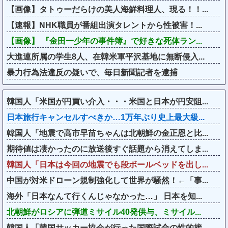
【画像】タトゥーだらけの美人海鮮料理人、現る！！...
【速報】NHK職員が番組出演タレントから性被害！...
【画像】 『金田一少年の事件簿』で好きな死体ラン...
大進連所属の学生8人、在韓米軍平沢基地に無断侵入...
暴力行為法違反の疑いで、毎日新聞記者を逮捕
韓国人「米国が円買い介入・・・米国と日本が円安阻...
日本旅行キャンセルすべきか…1万年ぶり史上最大級...
韓国人「地震で高市早苗ちゃんは北朝鮮の金正恩と比...
期待値は凄かったのに放送後すぐ話題から消えてしま...
韓国人「日本は今回の地震でも段ボールベッドを出し...
中国が対米ドローン規制強化して世界が騒然！←「事...
海外「日本なんて行くんじゃなかった…」 日本を知...
北朝鮮がロシアに弾道ミサイル40発供与、ミサイル...
韓国人「韓国サッカー協会が行った国際試合の性的接...