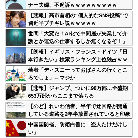
ナー夫婦、不起訴ｗｗｗｗｗｗｗｗｗ
【悲報】高市首相の“個人的なSNS投稿”で
習近平ブチギレ説ｗｗｗｗｗ
世間「大変だ！AI化で中間層が失業して介
護とか運送の仕事するしか無くなるぞ！」
←うん…うん？
【朗報】イギリス・フランス・ドイツ「日
本行きたい」検索ランキング上位独占ｗｗ
ｗ
若者「ディズニーっておばさんの行くとこ
ろでしょ」←マジか
【悲報】ジャンプ、ついに98万部…全盛期
653万部からここまで落ちる
【のど】れいわ信者、半年で迂回路が開通
している道路を2年半放置されていると印象
操作してしまう
中国国防省、防衛白書に「盗人たけだけし
い」