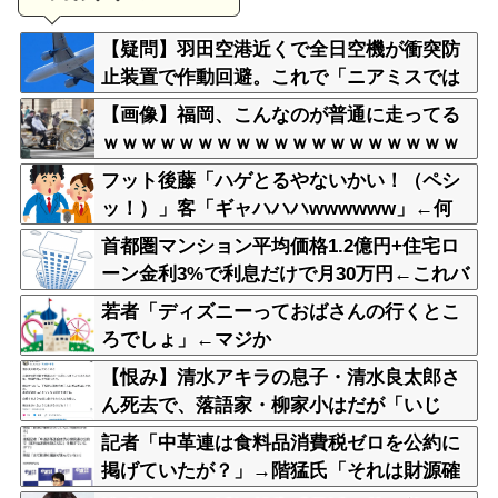
【疑問】羽田空港近くで全日空機が衝突防
止装置で作動回避。これで「ニアミスでは
ない」ってマジ？
【画像】福岡、こんなのが普通に走ってる
ｗｗｗｗｗｗｗｗｗｗｗｗｗｗｗｗｗｗｗ
ｗｗｗｗｗｗｗｗｗｗｗｗｗｗｗｗｗｗｗ
フット後藤「ハゲとるやないかい！（ペシ
ｗｗ
ッ！）」客「ギャハハハwwwwww」←何
が面白いの？
首都圏マンション平均価格1.2億円+住宅ロ
ーン金利3%で利息だけで月30万円←これバ
カなん？
若者「ディズニーっておばさんの行くとこ
ろでしょ」←マジか
【恨み】清水アキラの息子・清水良太郎さ
ん死去で、落語家・柳家小はだが「いじ
め」「暴行」被害告発
記者「中革連は食料品消費税ゼロを公約に
掲げていたが？」→階猛氏「それは財源確