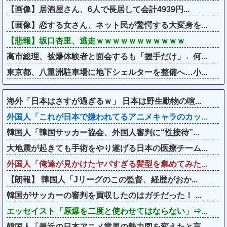
【画像】居酒屋さん、6人で長居して会計4939円...
【画像】恋する女さん、ネット民が驚愕する大変身を...
【悲報】坂口杏里、逃走ｗｗｗｗｗｗｗｗｗｗｗ
高市総理、被爆体験者と面会するも「握手だけ」←何...
東京都、八重洲駐車場に地下シェルターを整備へ…小...
海外「日本はさすが過ぎるｗ」 日本は野生動物の喧...
外国人「これが日本で嫌われてるアニメキャラのカッ...
韓国人「韓国サッカー協会、外国人審判に“性接待”...
大地震が起きても手術をやり遂げる日本の医療チーム...
外国人「俺達が見かけたヤバすぎる髪型を集めてみた...
【朗報】 韓国人「Jリーグのこの監督、経歴がおか...
韓国がサッカーの審判を買収したのはガチだった！ ...
エッセイスト「原爆を二度と使わせてはならない」⇒...
韓国人「最近の日本アニメ業界の勢力図を変えたと言...