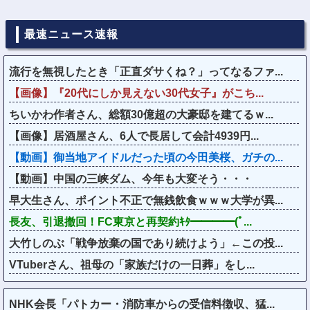
最速ニュース速報
流行を無視したとき「正直ダサくね？」ってなるファ...
【画像】『20代にしか見えない30代女子』がこち...
ちいかわ作者さん、総額30億超の大豪邸を建てるｗ...
【画像】居酒屋さん、6人で長居して会計4939円...
【動画】御当地アイドルだった頃の今田美桜、ガチの...
【動画】中国の三峡ダム、今年も大変そう・・・
早大生さん、ポイント不正で無銭飲食ｗｗｗ大学が異...
長友、引退撤回！FC東京と再契約ｷﾀ━━━━(ﾟ...
大竹しのぶ「戦争放棄の国であり続けよう」←この投...
VTuberさん、祖母の「家族だけの一日葬」をし...
NHK会長「パトカー・消防車からの受信料徴収、猛...