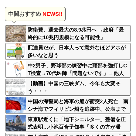
中間おすすめ
NEWS!!
防衛費、過去最大の8.9兆円へ →政府「最
終的に10兆円規模になる可能性」
配達員だが、日本人って意外なほどアホが
多いなと思う
中2男子、野球部の練習中に頭部を強打しC
T検査→70代医師「問題ないです」→他人
のCT画像で中学生死亡
【動画】中国の三峡ダム、今年も大変そ
う・・・
中国の海警局と海軍の船が衝突2人死亡 南
シナ海でフィリピン船を追跡中、公表まで
に1年
東京駅近くに「地下シェルター」整備を正
式表明…小池百合子知事「多くの方が滞
在、施設整備の効果高い」