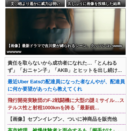
「文〇砲より遥かに威力は弱い
久しぶりに画像を投稿した結果
が、僕のノロケ砲をお見舞いす
→やっぱりワイらの姫だったw w
る」
w w w w w w w w
【画像】最新ドラマで吉川愛が縛られるシーン、クッソシコいwww
wwwww
責任を取らないから成功者になれた…「とんねる
ず」「おニャン子」「AKB」とヒットを出し続け...
最近Uber Eatsの配達員になった者なんやが、配達員
に何か要望があったら教えてくれ
飛行開発実験団のF-2戦闘機に大型の謎ミサイル…ス
テルス性と射程1000kmを誇る「最新鋭...
【画像】セブンイレブン、ついに神商品を販売他
高市総理、被爆体験者と面会するも「握手だけ」←