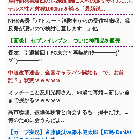
飛行開発実験団のF-2戦闘機に大型の謎ミサイル…ス
テルス性と射程1000kmを誇る「最新鋭...
NHK会長「パトカー・消防車からの受信料徴収、猛
反発が凄いので検討し直します…」他
【画像】 セブンイレブン、ついに神商品を販売
長友、引退撤回！FC東京と再契約ｷﾀ━━━━(ﾟ
∀ﾟ)━━━━!!
中道改革連合、全国キャラバン開始も「で、お前
誰？」状態ｗｗｗｗｗ
ミッチーこと及川光博さん、56歳で再婚→新しい命
まで授かるｗｗｗｗｗ
高市総理、被爆体験者と面会するも「握手だけ」←
何のために会うんだよ…
【カープ実況】斉藤優汰vs篠木健太郎【広島-DeNA/