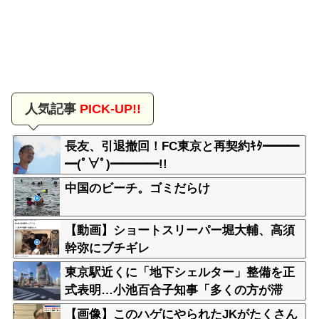
人気記事
PICK-UP!!
長友、引退撤回！FC東京と再契約ｷﾀ━━━
━(ﾟ∀ﾟ)━━━━!!
中国のビーチ。ゴミだらけ
【動画】ショートスリーパー堀大輔、高須
幹弥にブチギレ
東京駅近くに「地下シェルター」整備を正
式表明…小池百合子知事「多くの方が滞
在、施設整備の効果高い」
【画像】このハゲにやられたJKがたくさん