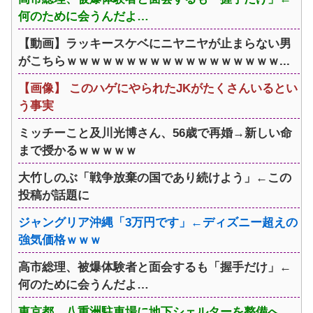
何のために会うんだよ…
【動画】ラッキースケベにニヤニヤが止まらない男
がこちらｗｗｗｗｗｗｗｗｗｗｗｗｗｗｗｗｗｗ...
【画像】 このハゲにやられたJKがたくさんいるとい
う事実
ミッチーこと及川光博さん、56歳で再婚→新しい命
まで授かるｗｗｗｗｗ
大竹しのぶ「戦争放棄の国であり続けよう」←この
投稿が話題に
ジャングリア沖縄「3万円です」←ディズニー超えの
強気価格ｗｗｗ
高市総理、被爆体験者と面会するも「握手だけ」←
何のために会うんだよ…
東京都、八重洲駐車場に地下シェルターを整備へ…