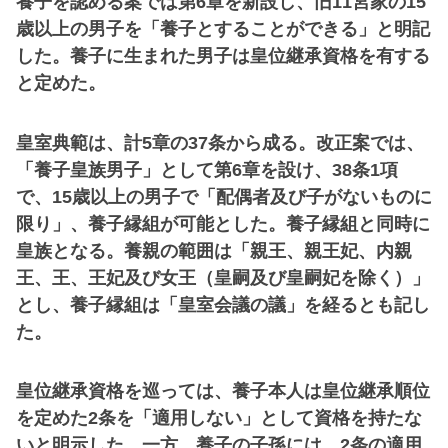
養子を認める案では第6章を新設し、旧11宮家の15
歳以上の男子を「養子とすることができる」と明記
した。養子に生まれた男子は皇位継承資格を有する
と定めた。
皇室典範は、計5章の37条から成る。改正案では、
「養子皇族男子」として第6章を設け、38条1項
で、15歳以上の男子で「配偶者及び子がないものに
限り」、養子縁組が可能とした。養子縁組と同時に
皇族となる。養親の範囲は「親王、親王妃、内親
王、王、王妃及び女王（皇嗣及び皇嗣妃を除く）」
とし、養子縁組は「皇室会議の議」を経るとも記し
た。
皇位継承資格を巡っては、養子本人は皇位継承順位
を定めた2条を「適用しない」として資格を持たな
いと明示した。一方、養子の子孫には、2条の適用