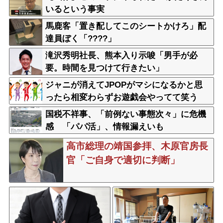
いるという事実
馬鹿客「置き配してこのシートかけろ」配
達員ぼく「????」
滝沢秀明社長、熊本入り示唆「男手が必
要。時間を見つけて行きたい」
ジャニが消えてJPOPがマシになるかと思
ったら相変わらずお遊戯会やってて笑う
国税不祥事、「前例ない事態次々」に危機
感 「パパ活」、情報漏えいも
高市総理の靖国参拝、木原官房長
官「ご自身で適切に判断」