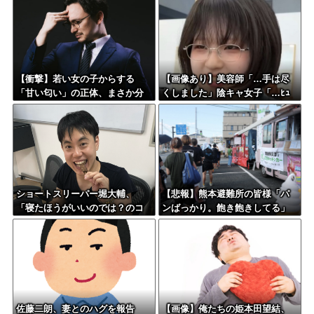
【衝撃】若い女の子からする
【画像あり】美容師「…手は尽
「甘い匂い」の正体、まさか分
くしました」陰キャ女子「…ﾋｭ
からないDTなんておらんよな？
ｯ」→結果・・・
よな？w w w w w w w w w w w
ショートスリーパー堀大輔、
【悲報】熊本避難所の皆様「パ
「寝たほうがいいのでは？のコ
ンばっかり。飽き飽きしてる」
メントにブチギレ
佐藤二朗、妻とのハグを報告
【画像】俺たちの姫本田望結、