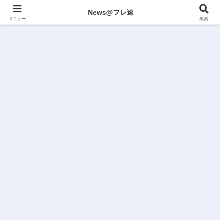
News@フレ速
メニュー
検索