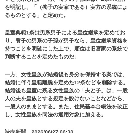
を明記し、「（養子の実家である）実方の系統によ
るものとする」と定めた。
皇室典範1条は男系男子による皇位継承を定めてお
り、養子の男系の子孫が男子なら、皇位継承資格を
持つことを明確にした上で、順位は旧宮家の系統で
判断することを定めたものだ。
一方、女性皇族が結婚後も身分を保持する案では、
結婚に伴う皇籍離脱を定めた12条などを削除する。
結婚後も皇室に残る女性皇族の「夫と子」は、一般
人の夫を皇族とする規定を設けないことなどから、
一般人のままとする。また、住民基本台帳法を改正
し、女性皇族を同法の適用対象に加える。
読売新聞 2026/06/27 06:30