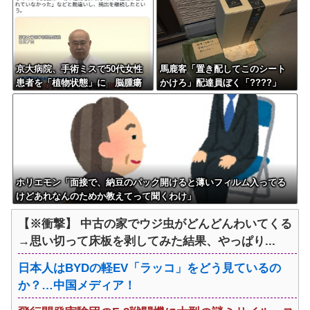
京大病院、手術ミスで50代女性
馬鹿客「置き配してこのシート
患者を「植物状態」に 脳腫瘍
かけろ」配達員ぼく「????」
摘出手術で腫瘍の無い部位を摘
出してしまう
ホリエモン「面接で、納豆のパック開けると薄いフィルム入ってる
けどあれなんのためか教えてって聞くわけ」
【※衝撃】 中古の家でウジ虫がどんどんわいてくる
→思い切って床板を剥してみた結果、やっぱり...
日本人はBYDの軽EV「ラッコ」をどう見ているの
か？…中国メディア！