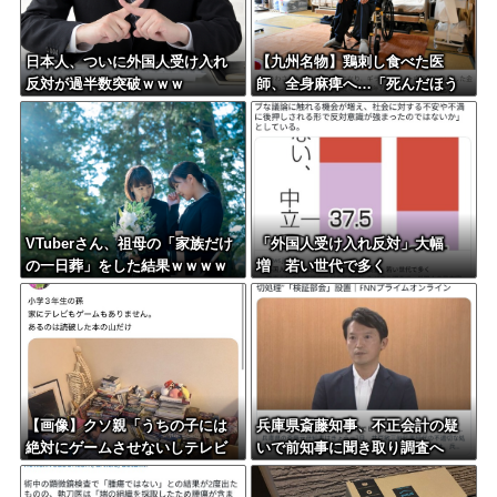
日本人、ついに外国人受け入れ
【九州名物】鶏刺し食べた医
反対が過半数突破ｗｗｗ
師、全身麻痺へ…「死んだほう
が良かった」
VTuberさん、祖母の「家族だけ
「外国人受け入れ反対」大幅
の一日葬」をした結果ｗｗｗｗ
増 若い世代で多く
ｗｗｗ
【画像】クソ親「うちの子には
兵庫県斎藤知事、不正会計の疑
絶対にゲームさせないしテレビ
いで前知事に聞き取り調査へ
も見させない！！！！！」