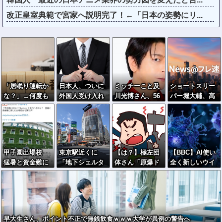
改正皇室典範で宮家へ説明完了！←「日本の姿勢にリ...
「居眠り運転か
日本人、ついに
ミッチーこと及
ショートスリー
な？」→何度も
外国人受け入れ
川光博さん、56
パー堀大輔、高
追突→夫婦「こ
反対が過半数突
歳で再婚→新し
須幹弥にブチギ
れは事故じゃな
破ｗｗｗ
い命まで授かる
レ
い」と気付く…
ｗｗｗｗｗ
甲子園出場校
東京駅近くに
【は？】極左団
【BBC】AI使い
猛暑と資金難に
「地下シェルタ
体さん「原爆ド
全く新しいウイ
苦しむ
ー」整備を正式
ーム前を明け渡
ルス16種類の全
表明…小池百合
せば核戦争が始
遺伝情報設計に
子知事「多くの
まる！」→ 観衆
初成功
方が滞在、施設
のマジレスが鋭
整備の効果高
すぎるとネット
早大生さん、ポイント不正で無銭飲食ｗｗｗ大学が異例の警告へ
い」
で話題に → ｗ