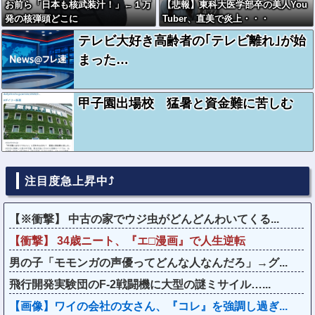
お前ら「日本も核武装汁！」←１万
【悲報】東科大医学部卒の美人You
発の核弾頭どこに
Tuber、直美で炎上・・・
テレビ大好き高齢者の｢テレビ離れ｣が始
まった…
甲子園出場校 猛暑と資金難に苦しむ
注目度急上昇中⤴
【※衝撃】 中古の家でウジ虫がどんどんわいてくる...
【衝撃】 34歳ニート、『エ□漫画』で人生逆転
男の子「モモンガの声優ってどんな人なんだろ」→グ...
飛行開発実験団のF-2戦闘機に大型の謎ミサイル…...
【画像】ワイの会社の女さん、『コレ』を強調し過ぎ...