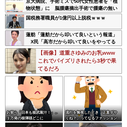
京大病院、手術ミスで50代女性患者を「植
物状態」に 脳腫瘍摘出手術で腫瘍の無い
部位を摘出してしまう
国税務署職員が1億円以上脱税ｗｗｗ
蓮舫「蓮舫だから叩いて良いという報道」
X民「高市だから叩いて良いをやってる
のがお前だろ」
【画像】道重さゆみのお乳www
これでパイズリされたら3秒で果
てるだろ
お前ら「日本も核武装汁！」←
流行を無視したとき「正直ダサ
１万発の核弾頭どこに
くね？」ってなるファッション
上げてけ