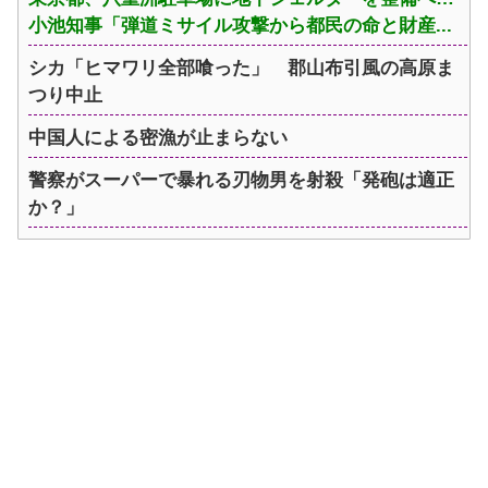
小池知事「弾道ミサイル攻撃から都民の命と財産...
シカ「ヒマワリ全部喰った」 郡山布引風の高原ま
つり中止
中国人による密漁が止まらない
警察がスーパーで暴れる刃物男を射殺「発砲は適正
か？」