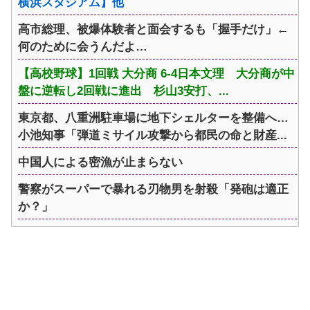
横浜スタジアム】他
高市総理、被爆体験者と面会するも「握手だけ」←
何のために会うんだよ…
【高校野球】1回戦 大分商 6-4日本文理 大分商が中
盤に逆転し2回戦に進出 杉山3安打、...
東京都、八重洲駐車場に地下シェルターを整備へ…
小池知事「弾道ミサイル攻撃から都民の命と財産...
中国人による密漁が止まらない
警察がスーパーで暴れる刃物男を射殺「発砲は適正
か？」