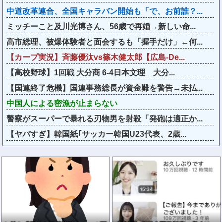
中道改革連合、全国キャラバン開始も「で、お前誰？...
ミッチーこと及川光博さん、56歳で再婚→新しい命...
高市総理、被爆体験者と面会するも「握手だけ」←何...
【カープ実況】斉藤優汰vs篠木健太郎【広島-De...
【高校野球】1回戦 大分商 6-4日本文理 大分...
【国連終了危機】国連事務総長が資金難を警告→未払...
中国人による密漁が止まらない
警察がスーパーで暴れる刃物男を射殺「発砲は適正か...
【ヤバすぎ】韓国紙｢サッカー韓国U23代表、2歳...