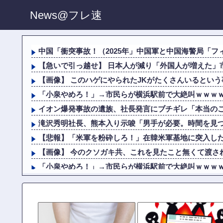
News@フレ速
中国「衝突事故！（2025年」中国軍と中国海警局「フィ
【急いで引っ越せ】 日本人が減り「外国人が増えた」市
【画像】 このハゲにやられたJKがたくさんいるという
「小泉やめろ！」→市民らが横浜駅前で大絶叫ｗｗｗ
イオン爆発事故の遺族、社長発言にブチギレ「本当の
滝沢秀明社長、熊本入り示唆「男手が必要。時間を見
【悲報】「米軍を粉砕しろ！」在韓米軍基地に突入し
【画像】 今のクソガキ共、これを見たこと無くて渡され
「小泉やめろ！」→市民らが横浜駅前で大絶叫ｗｗｗ
イオン爆発事故の遺族、社長発言にブチギレ「本当の
秋田県職員さん、会見をバスローブ＆喫煙スタイルで
ショートスリーパー堀大輔、高須幹弥にブチギレ