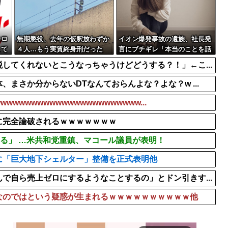
 #移民 #...
【GIF】熟女アナ・有働由
【画像】福原遥さん、意外
察が撤去しました！
【悲報】タクシー運転手、
スロ
無期懲役、去年の仮釈放わずか
イオン爆発事故の遺族、社長発
して
４人…もう実質終身刑だった
言にブチギレ「本当のことを話
して」
してくれないとこうなっちゃうけどどうする？！」←こ...
まさか分からないDTなんておらんよな？よな？w ...
wwwwwwwwwwwwwwwwwwww...
に完全論破されるｗｗｗｗｗｗｗ
いる」 …米共和党重鎮、マコール議員が表明！
に「巨大地下シェルター」整備を正式表明他
で自ら売上ゼロにするようなことするの」とドン引きす...
なのではという疑惑が生まれるｗｗｗｗｗｗｗｗｗｗ他