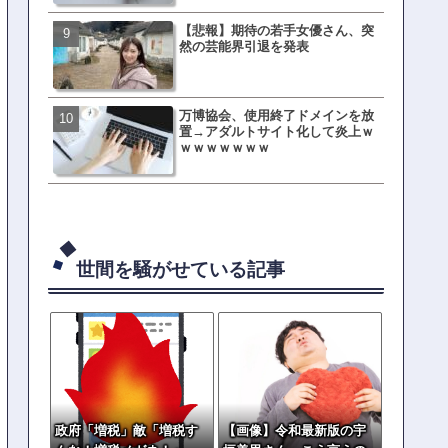
【悲報】期待の若手女優さん、突
母親「息子の借りた本が心
然の芸能界引退を発表
真をSNS投稿→司書らから
の指摘殺到
万博協会、使用終了ドメインを放
元TOKIO山口達也、家賃3.4
置→アダルトサイト化して炎上ｗ
の新居を公開ｗｗｗｗｗｗ
ｗｗｗｗｗｗｗ
世間を騒がせている記事
政府「増税」敵「増税す
【画像】令和最新版の宇