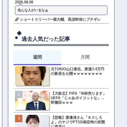
2026.08.08
色んな人がいるなぁ
ショートスリーパー堀大輔、高須幹弥にブチギレ
過去人気だった記事
週間
月間
元TOKIO山口達也、家賃3.4万円
【悲報】東京着く前にHP尽
の新居を公開ｗｗｗｗｗｗｗｗ
方民ｗｗｗ移動だけで瀕死
【大敗北】FIFA「W杯売ります」
【ファーw】水着女子さん「
UEFA「じゃあボイコットな」→
オッサン盗撮してる…通報
即撤回ｗｗｗ
ゃ！」→結果まさかの事態
てしまうw w w w w w w w 
【悲報】渡邊渚さん「キスしろ
皇族確保策、天皇陛下の一
よ」のヤジでPTSD発症時の状態
界ピリつくｗｗｗ
に逆戻り