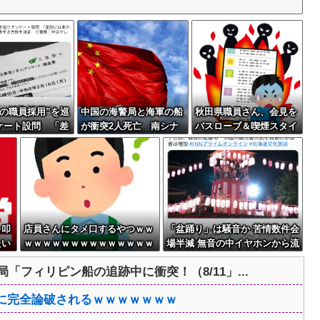
人の職員採用”を巡
中国の海警局と海軍の船
秋田県職員さん、会見を
ケート設問 「差
が衝突2人死亡 南シナ
バスローブ＆喫煙スタイ
あたらない」とし
海でフィリピン船を追跡
ルで対応してしまい大炎
する方針を決定
中、公表までに1年
上ｗ
を叩
店員さんにタメ口するやつｗｗ
「盆踊り」は騒音か 苦情数件会
たい
ｗｗｗｗｗｗｗｗｗｗｗｗｗｗ
場半減 無音の中イヤホンから流
欲望
ｗｗｗｗｗｗｗｗ
れる曲に合わせ踊るサイレント
「フィリピン船の追跡中に衝突！（8/11」...
盆ダンスも
に完全論破されるｗｗｗｗｗｗｗ