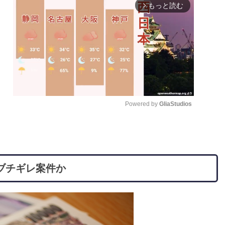
もっと読む
arrow_forward_ios
Powered by 
GliaStudios
M
u
t
ブチギレ案件か
e