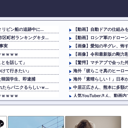
リピン船の追跡中に...
【動画】自動ドアの仕組み
区町村ランキングキタ...
【動画】ロシア軍のドロー
事実
【画像】愛知の半グレ、怖
ｗｗｗｗｗ
【画像】令和最新版の剛力彩芽
ことを話して」
【驚愕】マチアプで会った外
つけて行きたい」
海外「彼らこそ真のヒーロー
た韓国学生、即逮捕
海外「素晴らしい！」日本が
たらパニクるらしいｗ...
中居正広さん、熊本に多額の
ｗｗｗｗｗ
人気YouTuberさん、動
ことを話して」
外国人「中華料理と日本食
対応してしまい大炎上ｗ
韓国人「日本のアニメ業界で
【ﾒﾛﾒﾛ】杉山結菜ちゃんと