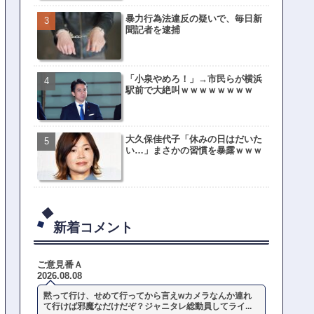
暴力行為法違反の疑いで、毎日新
聞記者を逮捕
「小泉やめろ！」→市民らが横浜
駅前で大絶叫ｗｗｗｗｗｗｗｗ
大久保佳代子「休みの日はだいた
い…」まさかの習慣を暴露ｗｗｗ
新着コメント
ご意見番Ａ
2026.08.08
黙って行け、せめて行ってから言えwカメラなんか連れ
て行けば邪魔なだけだぞ？ジャニタレ総動員してライ...