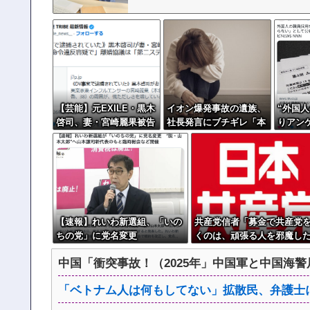
【芸能】元EXILE・黒木
イオン爆発事故の遺族、
“外国
啓司、妻・宮崎麗果被告
社長発言にブチギレ「本
りアン
へのDV事案で逮捕され
当のことを話して」
別には
ていた 宮崎は全身打
て公表
撲、頭部裂傷及び打撲、
三重県
頸部損傷の怪我
【速報】れいわ新選組、「いの
共産党信者「募金で共産党
ちの党」に党名変更
くのは、頑張る人を邪魔し
という日本人らしい薄暗い
中国「衝突事故！（2025年」中国軍と中国海警局
のせい」
「ベトナム人は何もしてない」拡散民、弁護士