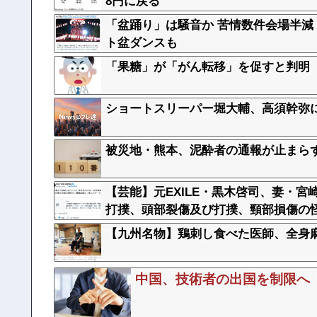
8円に戻る
「盆踊り」は騒音か 苦情数件会場半減
ト盆ダンスも
「果糖」が「がん転移」を促すと判明
ショートスリーパー堀大輔、高須幹弥
被災地・熊本、泥酔者の通報が止まら
【芸能】元EXILE・黒木啓司、妻・
打撲、頭部裂傷及び打撲、頸部損傷の
【九州名物】鶏刺し食べた医師、全身
中国、技術者の出国を制限へ