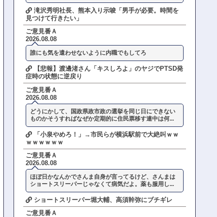
滝沢秀明社長、熊本入り示唆「男手が必要。時間を
見つけて行きたい」
ご意見番Ａ
2026.08.08
誰にも気を遣わせないように内職でもしてろ
【悲報】渡邊渚さん「キスしろよ」のヤジでPTSD発
症時の状態に逆戻り
ご意見番Ａ
2026.08.08
どうにかして、国政県政市政の選挙を同じ日にできない
ものかそうすればなぜか定期的に住民票移す連中は何...
「小泉やめろ！」→市民らが横浜駅前で大絶叫ｗｗ
ｗｗｗｗｗｗ
ご意見番Ａ
2026.08.08
ほぼ日かなんかでさんま自身が言ってるけど、さんまは
ショートスリーパーじゃなくて病気だよ。薬も服用し...
ショートスリーパー堀大輔、高須幹弥にブチギレ
ご意見番Ａ