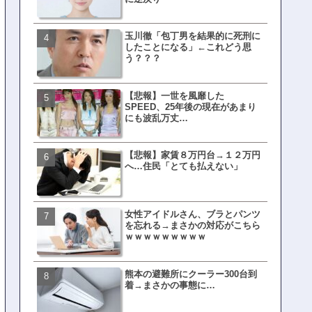
玉川徹「包丁男を結果的に死刑に
文春、沖縄問題の"触れては
したことになる」←これどう思
ない話"を暴露してしまうｗ
う？？？
ｗｗｗｗｗ
【悲報】一世を風靡した
ランサムウェア攻撃を受け
SPEED、25年後の現在があまり
レイ、わずか10日で復旧し
にも波乱万丈…
がこちら
【悲報】家賃８万円台→１２万円
福岡テレビ局にとんでもな
へ…住民「とても払えない」
アナが入社してしまうｗｗ
女性アイドルさん、ブラとパンツ
【衝撃】三笘が事故った時
を忘れる→まさかの対応がこちら
てた車ってさ…←これw w w 
ｗｗｗｗｗｗｗｗｗ
w w w w
熊本の避難所にクーラー300台到
有吉「うまくても絶対に行
着→まさかの事態に…
ない店」がこちら…ネット
ｗｗｗｗｗｗｗｗ