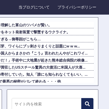
当ブログについて
プライバシーポリシー
を理解した富山のツバメが賢い。
ンをネット発射装置で撃墜するウクライナ。
すぎる→御尊顔がこちら…
、ワイらにブッ刺さりまくりと話題にw w w...
国人からまさかの『こう』言われたんやがこれワイ...
だ！」手術中に大地震が起きた熊本総合病院の映像...
買収したUSスチール驚異の大復活に米国人が大喜...
寄付していた。知人「誰にも知られなくてもいい、...
画内で最悪の秘密がバレて終わる・・・他
だったらどっちのほうが上なの？」
100年続いている暗黙の伝統がこちら・・・」
スイカwww