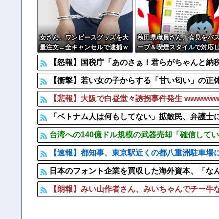
【ヤバい】100件以上の窃盗をしたトルコ国籍の男3人を逮捕
日本の神社仏閣が22日に１回燃えてる。
公園を不法占拠をして騒音を撒き散らした反対派を警
女さん、ワンピースグッズを大
秋田県職員さん、会見をバ
量注文→全キャンセルで逮捕ｗ
ーブ＆喫煙スタイルで対応
ｗｗ
しまい大炎上ｗ
【怒報】国税庁「あのさぁ！君らがちゃんと納税
【衝撃】若い女の子からする「甘い匂い」の正体、
【悲報】大阪で白昼堂々誘拐事件発生 wwwwwwwww
「ベトナム人は何もしてない」拡散民、弁護士
台湾への140億ドル規模の武器売却「確信して
【速報】都知事、東京駅近くの都八重洲駐車場
日本のフォント企業を買収した海外資本、「なん
【朗報】みい山作者さん、みいちゃんでチー牛