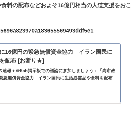
食料の配布などおよそ16億円相当の人道支援をおこ
f7a5696a823970a183655569493ddf5e1
に16億円の緊急無償資金協力 イラン国民に
配布 [お断り★]
ス速報＋＠5ch掲示板での議論に参加しましょう：「高市政
の緊急無償資金協力 イラン国民に生活必需品や食料を配布