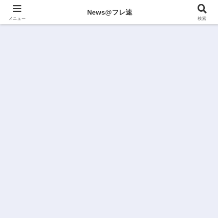
News@フレ速
メニュー
検索