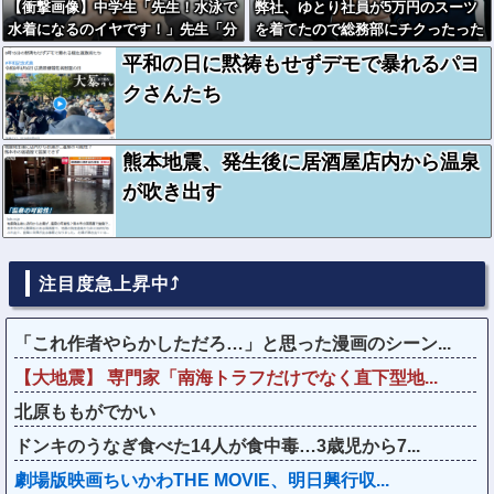
【衝撃画像】中学生「先生！水泳で
弊社、ゆとり社員が5万円のスーツ
水着になるのイヤです！」先生「分
を着てたので総務部にチクったった
かった」→結果まさかの『こう』な
www
平和の日に黙祷もせずデモで暴れるパヨ
ってしまうw w w w w w w
クさんたち
熊本地震、発生後に居酒屋店内から温泉
が吹き出す
注目度急上昇中⤴
「これ作者やらかしただろ…」と思った漫画のシーン...
【大地震】 専門家「南海トラフだけでなく直下型地...
北原ももがでかい
ドンキのうなぎ食べた14人が食中毒…3歳児から7...
劇場版映画ちいかわTHE MOVIE、明日興行収...