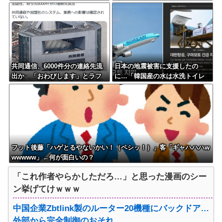
してしまう
億円公開で再炎上ｗｗｗ
共同通信、6000件分の連絡先流
日本の地震被害に支援したの
出か 「おわびします」とラフ
に…「韓国産の水は水洗トイレ
な軽い謝罪コメントを発表
に」
フット後藤「ハゲとるやないかい！（ペシッ！）」客「ギャハハハw
wwwww」←何が面白いの？
「これ作者やらかしただろ…」と思った漫画のシー
ン挙げてけｗｗｗ
中国企業Zbtlink製のルーター20機種にバックドア…
外部から完全制御のおそれ