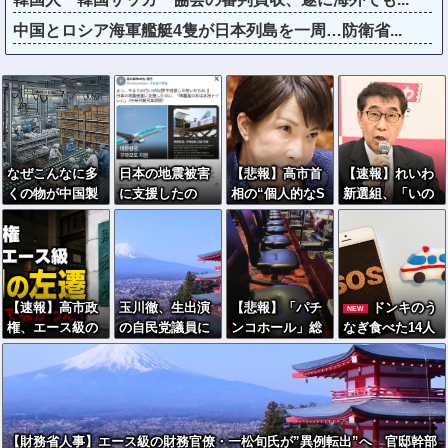
中国とロシア海軍艦艇4隻が日本列島を一周…防衛省...
なぜこんなに多
日本の地震被害
【悲報】高市首
【速報】れいわ
くの物が中国製
に支援したの
相の“個人的なS
新選組、「いの
なのか？…米メ
に…「韓国産の
NS投稿”で習近
ちの党」に党名
ディア！
水は水洗トイレ
平ブチギレ説ｗ
変更ｗｗｗｗｗ
に」
ｗｗｗｗ
ｗ
【速報】高市政
玉川徹、生出演
【悲報】「パチ
ドンキのう
NEW
権、エース級の
の自民党議員に
ンコホール」総
なぎ食べた14人
財務官僚・一松
「全面的に大賛
売上高は微増
が食中毒…3歳児
旬氏を左遷「彼
成、おっしゃる
も、法人数は10
から75歳まで被
は協力的でなか
通り」 消費減
年間で半減 黒
害
った」財務省の
税への主張めぐ
字企業割合は5年
言いなりではな
り
ぶりに7割超え
【財務省人事】エース級の財務官僚・一松旬氏が”異例転出”へ 官邸幹部
いことが判明