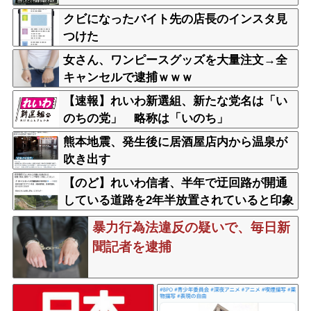
クビになったバイト先の店長のインスタ見
つけた
女さん、ワンピースグッズを大量注文→全
キャンセルで逮捕ｗｗｗ
【速報】れいわ新選組、新たな党名は「い
のちの党」 略称は「いのち」
熊本地震、発生後に居酒屋店内から温泉が
吹き出す
【のど】れいわ信者、半年で迂回路が開通
している道路を2年半放置されていると印象
操作してしまう
暴力行為法違反の疑いで、毎日新
聞記者を逮捕