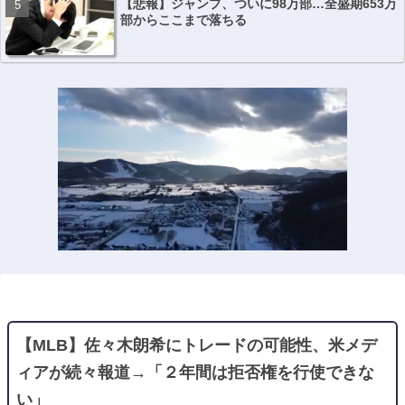
【悲報】ジャンプ、ついに98万部…全盛期653万
部からここまで落ちる
【MLB】佐々木朗希にトレードの可能性、米メデ
ィアが続々報道→「２年間は拒否権を行使できな
い」