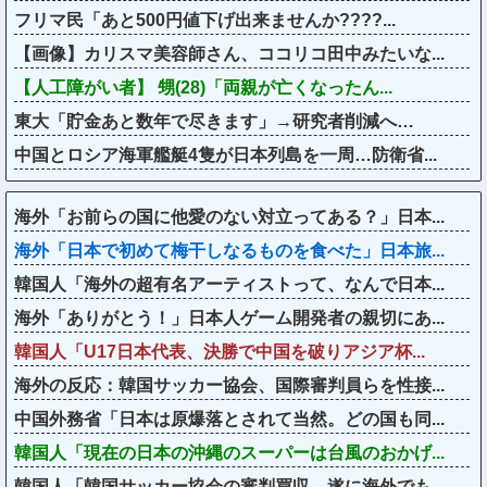
フリマ民「あと500円値下げ出来ませんか????...
【画像】カリスマ美容師さん、ココリコ田中みたいな...
【人工障がい者】 甥(28)「両親が亡くなったん...
東大「貯金あと数年で尽きます」→研究者削減へ…
中国とロシア海軍艦艇4隻が日本列島を一周…防衛省...
海外「お前らの国に他愛のない対立ってある？」日本...
海外「日本で初めて梅干しなるものを食べた」日本旅...
韓国人「海外の超有名アーティストって、なんで日本...
海外「ありがとう！」日本人ゲーム開発者の親切にあ...
韓国人「U17日本代表、決勝で中国を破りアジア杯...
海外の反応：韓国サッカー協会、国際審判員らを性接...
中国外務省「日本は原爆落とされて当然。どの国も同...
韓国人「現在の日本の沖縄のスーパーは台風のおかげ...
韓国人「韓国サッカー協会の審判買収、遂に海外でも...