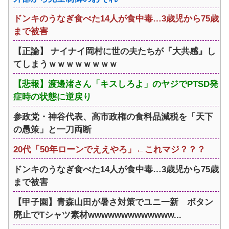
ドンキのうなぎ食べた14人が食中毒…3歳児から75歳
まで被害
【正論】 ナイナイ岡村に世の夫たちが『大共感』し
てしまうｗｗｗｗｗｗｗｗ
【悲報】渡邊渚さん「キスしろよ」のヤジでPTSD発
症時の状態に逆戻り
参政党・神谷代表、高市政権の食料品減税を「天下
の愚策」と一刀両断
20代「50年ローンでええやろ」←これマジ？？？
ドンキのうなぎ食べた14人が食中毒…3歳児から75歳
まで被害
【甲子園】青森山田が暑さ対策でユニ一新 ボタン
廃止でTシャツ素材wwwwwwwwwwwww...