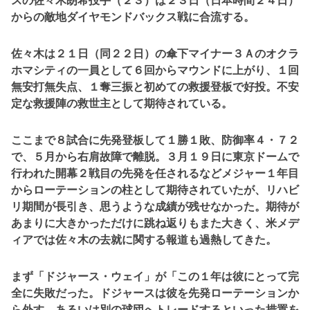
スの佐々木朗希投手（２３）は２３日（日本時間２４日）
からの敵地ダイヤモンドバックス戦に合流する。
佐々木は２１日（同２２日）の傘下マイナー３Ａのオクラ
ホマシティの一員として６回からマウンドに上がり、１回
無安打無失点、１奪三振と初めての救援登板で好投。不安
定な救援陣の救世主として期待されている。
ここまで８試合に先発登板して１勝１敗、防御率４・７２
で、５月から右肩故障で離脱。３月１９日に東京ドームで
行われた開幕２戦目の先発を任されるなどメジャー１年目
からローテーションの柱として期待されていたが、リハビ
リ期間が長引き、思うような成績が残せなかった。期待が
あまりに大きかっただけに跳ね返りもまた大きく、米メデ
ィアでは佐々木の去就に関する報道も過熱してきた。
まず「ドジャース・ウェイ」が「この１年は彼にとって完
全に失敗だった。ドジャースは彼を先発ローテーションか
ら外す、あるいは別の球団へトレードするといった措置を