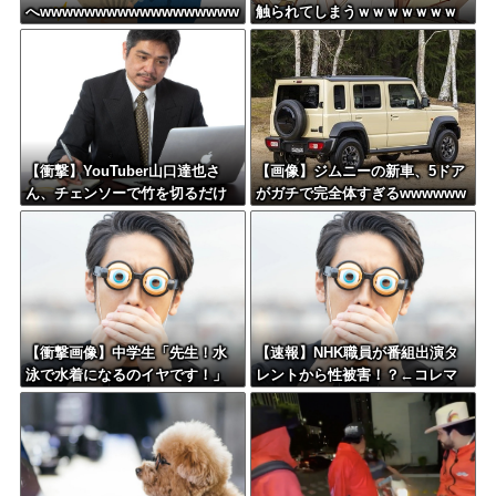
へwwwwwwwwwwwwwwwwww
触られてしまうｗｗｗｗｗｗｗ
w
ｗ
【衝撃】YouTuber山口達也さ
【画像】ジムニーの新車、5ドア
ん、チェンソーで竹を切るだけ
がガチで完全体すぎるwwwwww
で600万再生を突破してしまう←
w
正直、こう言うのでいいんだよ
なw w w w w w w w
【衝撃画像】中学生「先生！水
【速報】NHK職員が番組出演タ
泳で水着になるのイヤです！」
レントから性被害！？←コレマ
先生「分かった」→結果まさか
ジならヤバくねーか？
の『こう』なってしまうw w w
w w w w