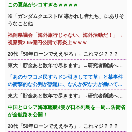
この夏菜がシコすぎるｗｗｗｗ
※「ガンダムクエストIV 導かれし者たち」にありそ
うなこと他
福岡県議会「海外旅行じゃない、海外活動だ！」→
視察費2.65億円公開で再炎上ｗｗｗ
20代「50年ローンでええやろ」←これマジ？？？
東大「貯金あと数年で尽きます」→研究者削減へ…
「あのヤフコメ民すらドン引きしてて草」と某事件
の衝撃的な公判が話題に、なんか変な力が働いて...
東大「貯金あと数年で尽きます」→研究者削減へ…
中国とロシア海軍艦艇4隻が日本列島を一周…防衛省
が全航路を公開！
20代「50年ローンでええやろ」←これマジ？？？