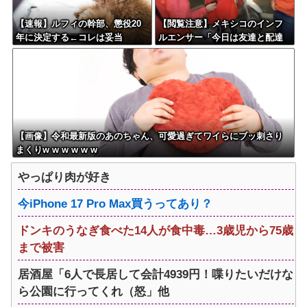
【速報】ルフィの幹部、懲役20
【閲覧注意】メキシコのインフ
年に決定する←コレは妥当
ルエンサー「今日は友達と配達
か？？？？？？？
員のアルバイトを体験してみる
よ！！」←結果・・・
【画像】令和最新版のあのちゃん、可愛過ぎてワイらにブッ刺さり
まくりw w w w w w
やっぱり肉が好き
今iPhone 17 Pro Max買うってあり？
ドンキのうなぎ食べた14人が食中毒…3歳児から75歳
まで被害
居酒屋「6人で長居して会計4939円！喋りたいだけな
ら公園に行ってくれ（怒」他