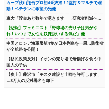
カープ秋山翔吾プロ初4番抜擢！2塁打＆マルチで躍
動！ベテランに希望の光他
東大「貯金あと数年で尽きます」→研究者削減へ…
【悲報】フェミニスト「野球場の売り子は男がや
れ！いつまで女性を奴隷扱いする気だ」他
中国とロシア海軍艦艇4隻が日本列島を一周…防衛省
が全航路を公開！
【移民政策反対】イオンの売り場で唐揚げを食う中
国人の子供
【炎上】藤沢市「モスク建設と土葬も許可します」
→3万人の反対署名も却下