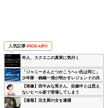
人気記事
PICK-UP!!
外人、スクエニの真実に気付く
「ジャニーさんとつかこうへい氏は同じ」
少年隊・錦織一清が明かすレジェンドの共
通点と我流の演出論
【画像】田中みな実さん、妊娠中とは思え
ないヒール姿で登場してしまう
【速報】注文厨の女を逮捕