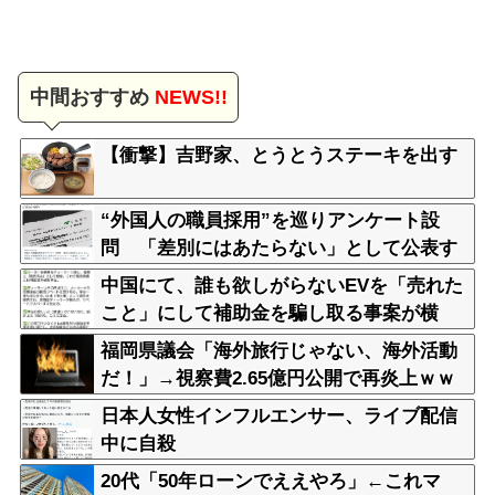
中間おすすめ
NEWS!!
【衝撃】吉野家、とうとうステーキを出す
“外国人の職員採用”を巡りアンケート設
問 「差別にはあたらない」として公表す
る方針を決定 三重県
中国にて、誰も欲しがらないEVを「売れた
こと」にして補助金を騙し取る事案が横
行。販売実績水増し
福岡県議会「海外旅行じゃない、海外活動
だ！」→視察費2.65億円公開で再炎上ｗｗ
ｗ
日本人女性インフルエンサー、ライブ配信
中に自殺
20代「50年ローンでええやろ」←これマ