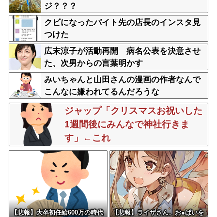
ジ？？？
クビになったバイト先の店長のインスタ見
つけた
広末涼子が活動再開 病名公表を決意させ
た、次男からの言葉明かす
みいちゃんと山田さんの漫画の作者なんで
こんなに嫌われてるんだろうな
ジャップ「クリスマスお祝いした
1週間後にみんなで神社行きま
す」←これ
【悲報】大卒初任給600万の時代
【悲報】ライザさん、お●ぱいを