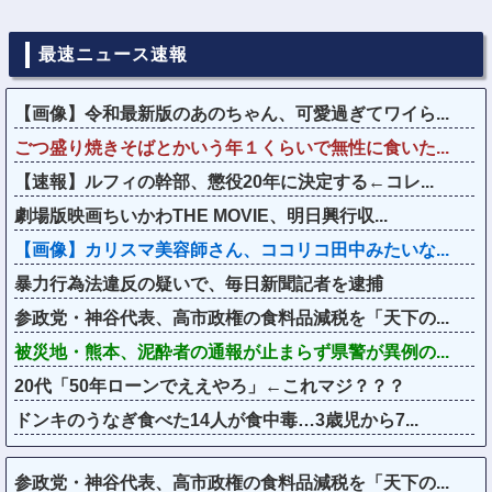
最速ニュース速報
【画像】令和最新版のあのちゃん、可愛過ぎてワイら...
ごつ盛り焼きそばとかいう年１くらいで無性に食いた...
【速報】ルフィの幹部、懲役20年に決定する←コレ...
劇場版映画ちいかわTHE MOVIE、明日興行収...
【画像】カリスマ美容師さん、ココリコ田中みたいな...
暴力行為法違反の疑いで、毎日新聞記者を逮捕
参政党・神谷代表、高市政権の食料品減税を「天下の...
被災地・熊本、泥酔者の通報が止まらず県警が異例の...
20代「50年ローンでええやろ」←これマジ？？？
ドンキのうなぎ食べた14人が食中毒…3歳児から7...
参政党・神谷代表、高市政権の食料品減税を「天下の...