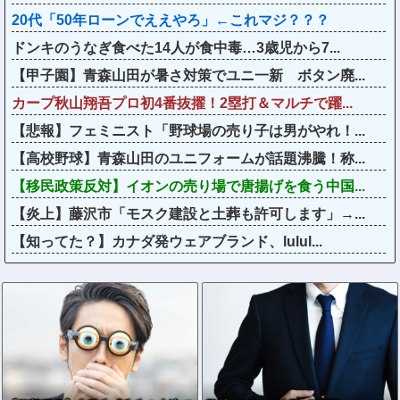
20代「50年ローンでええやろ」←これマジ？？？
ドンキのうなぎ食べた14人が食中毒…3歳児から7...
【甲子園】青森山田が暑さ対策でユニ一新 ボタン廃...
カープ秋山翔吾プロ初4番抜擢！2塁打＆マルチで躍...
【悲報】フェミニスト「野球場の売り子は男がやれ！...
【高校野球】青森山田のユニフォームが話題沸騰！称...
【移民政策反対】イオンの売り場で唐揚げを食う中国...
【炎上】藤沢市「モスク建設と土葬も許可します」→...
【知ってた？】カナダ発ウェアブランド、lulul...