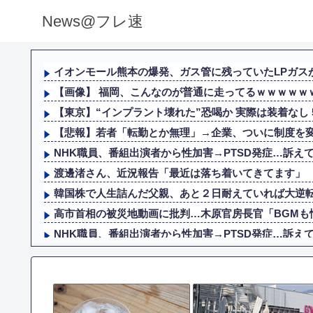
News@フレ速
イオンモール熊本の爆発、ガス管に残っていたLPガスが漏
【画像】 福岡、こんなのが普通に走ってるｗｗｗｗｗｗ
【東京】“インプラント壊れた”恐喝か 実際は装着なし 55
【悲報】若者「転勤とか無理」→企業、ついに制度を
NHK職員、番組出演者から性加害→PTSD発症…訴えて
渡邊渚さん、近況報告「最近は落ち着いてきてます」
韓国株で人生詰んだ父親、あと２日耐えていれば大逆
高市首相の被災地動画に批判…木原官房長官「BGMも
NHK職員、番組出演者から性加害→PTSD発症…訴えて
死去した有名作家の遺作が予約開始、すると『信じられな
【恐怖】 酒とタバコを愛する日常系女性YouTuber、ガ
【動画あり】 福岡県柳川市の御当地アイドルだった頃