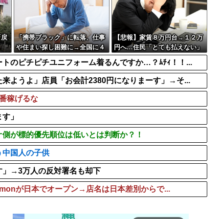
発覚・・・
なんでメーカーは萌え系の
のせいで有名ラーメン...
日本でも売れた5大外国人歌手 
【画像】マスパンこと枡田
「戻
「携帯ブラック」に転落、仕事
【悲報】家賃８万円台→１２万
や住まい探し困難に→全国に４
円へ…住民「とても払えない」
００万人？生活再建どうすれ
のピチピチユニフォーム着るんですか…？ﾑﾁｨ！！...
ば…
ようよ」店員「お会計2380円になりまーす」→そ...
番稼げるな
ます」
ナ側が標的優先順位は低いとは判断か？！
う中国人の子供
す」→3万人の反対署名も却下
emonが日本でオープン→店名は日本差別からで...