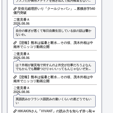
ブズブだが御用メディアを抱き込んで批判報道もない...
安倍元総理肝いり「クールジャパン」→累積赤字540
億円突破
ご意見番Ａ
2026.08.06
自分の稼ぎが悪くて毎日自粛生活している奴の話は響か
ないわ。
【悲報】熊本は猛暑と断水…その頃、茂木外相は中
南米でニッコリ動画公開
ご意見番Ａ
2026.08.06
は？外相が被災地で何すんのよ外交が仕事だろうよなん
でもかんでも難癖つけりゃいいってもんじゃないぞ女...
【悲報】熊本は猛暑と断水…その頃、茂木外相は中
南米でニッコリ動画公開
ご意見番Ａ
2026.08.06
英語読みかフランス語読みの違いくらいの差どうでもい
い
HIKAKINさん「VIVANT」の読み方を知らず赤っ恥ｗ