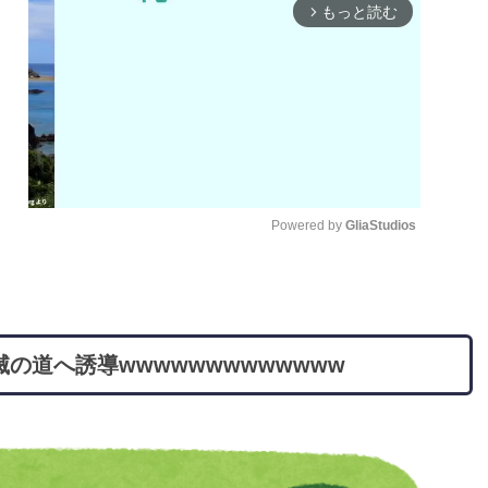
もっと読む
arrow_forward_ios
Powered by 
GliaStudios
M
u
t
の道へ誘導wwwwwwwwwwwww
e