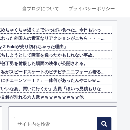
当ブログについて
プライバシーポリシー
めちゃくちゃ遅くまでいっぱい食べた。今日もいっ...
わった外国人の素直なリアクションがこちら・・・...
y Z Foldが売り切れちゃった理由」
撃ちしようとして障害を負ったかもしれない事故。
が包丁男を射殺した場面の映像が公開される。
私がスピードスケートのピチピチユニフォーム着る...
にチェーンソー！？←一体何があったんやコレw ...
いいなあ。買いに行くか」店員「ほいっ見積もりな...
か見解が別れる六人衆ｗｗｗｗｗｗｗｗｗ他
いのは、ウクライナ側が標的優先順位は低いとは判...
違えてる人間を生成してみたｗｗｗｗ」
らどこでも発展させると語る世界的大富豪に海外が...