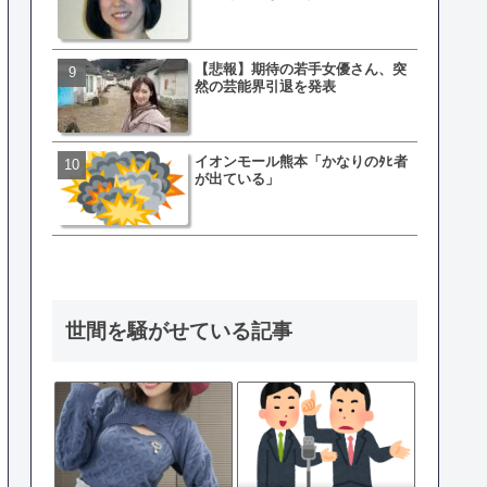
【衝撃】三笘が事故った時
てた車ってさ…←これw w w 
w w w w
【悲報】期待の若手女優さん、突
然の芸能界引退を発表
有吉「うまくても絶対に行
ない店」がこちら…ネット
ｗｗｗｗｗｗｗｗ
イオンモール熊本「かなりのﾀﾋ者
が出ている」
母親「息子の借りた本が心
真をSNS投稿→司書らから
の指摘殺到
世間を騒がせている記事