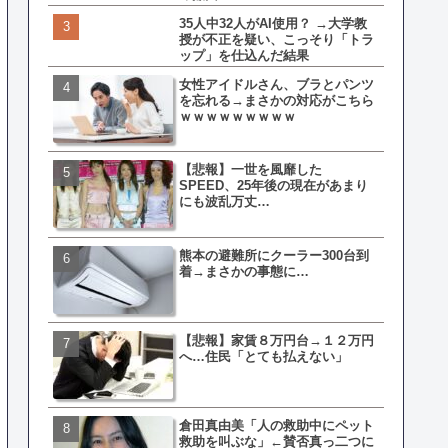
てしまうw w w w w w w w 
35人中32人がAI使用？ →大学教
授が不正を疑い、こっそり「トラ
皇族確保策、天皇陛下の一
ップ」を仕込んだ結果
界ピリつくｗｗｗ
女性アイドルさん、ブラとパンツ
を忘れる→まさかの対応がこちら
ｗｗｗｗｗｗｗｗｗ
文春、沖縄問題の"触れては
ない話"を暴露してしまうｗ
ｗｗｗｗｗ
【悲報】一世を風靡した
SPEED、25年後の現在があまり
ランサムウェア攻撃を受け
にも波乱万丈…
レイ、わずか10日で復旧し
がこちら
熊本の避難所にクーラー300台到
着→まさかの事態に…
ネット民、橋本愛の５年前
を発掘→再炎上へｗｗｗｗ
【悲報】家賃８万円台→１２万円
へ…住民「とても払えない」
福岡テレビ局にとんでもな
アナが入社してしまうｗｗ
倉田真由美「人の救助中にペット
救助を叫ぶな」←賛否真っ二つに