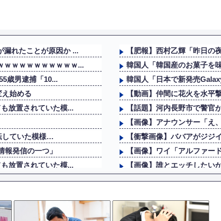
れたことが原因か ...
【肥報】西村乙輝「昨日の夜
ｗｗｗｗｗｗｗｗｗｗ...
韓国人「韓国産のお菓子を味
歳男逮捕「10...
韓国人「日本で新発売Galax
変え始める
【動画】仲間に花火を水平
も放置されていた模...
【話題】河内長野市で警官
【画像】アナウンサー「え、
転していた模様…
【衝撃画像】ババアがジジイ
情報発信の一つ」
【画像】ワイ「アルファード
も放置されていた模...
【画像】誰とエッチしたい
い問い合わせがあった...
ロシア戦車工場が攻撃されな
チで体が終わる...
AI「物の使い方を真剣に間
の今田美桜ｗｗｗｗｗ
海外「その通り！」日本人な