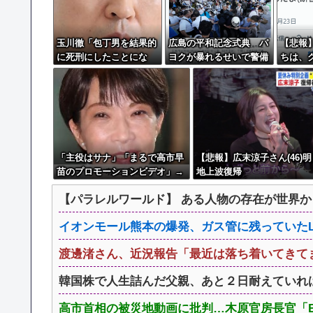
玉川徹「包丁男を結果的
広島の平和記念式典 パ
【悲報
に死刑にしたことにな
ヨクが暴れるせいで警備
ちは、
る」←これどう思
費９倍に
た...」
う？？？
「主役はサナ」「まるで高市早
【悲報】広末涼子さん(46)明
苗のプロモーションビデオ」→
地上波復帰
BGM付き被災地視察動画に批判
【パラレルワールド】 ある人物の存在が世界
殺到
イオンモール熊本の爆発、ガス管に残っていたLP
渡邊渚さん、近況報告「最近は落ち着いてきて
韓国株で人生詰んだ父親、あと２日耐えていれ
高市首相の被災地動画に批判…木原官房長官「