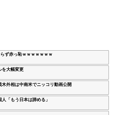
方を知らず赤っ恥ｗｗｗｗｗｗｗ
ルを大幅変更
茂木外相は中南米でニッコリ動画公開
国人「もう日本は諦める」