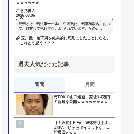
ｗｗｗｗｗｗ
ご意見番Ａ
2026.08.06
死刑とは、刑法第十一条にて｢死刑は、刑事施設内におい
て、絞首して執行する。｣とされています。そのた...
玉川徹「包丁男を結果的に死刑にしたことになる」
←これどう思う？？？
過去人気だった記事
週間
月間
元TOKIO山口達也、家賃3.4万円
【悲報】東京着く前にHP尽
の新居を公開ｗｗｗｗｗｗｗｗ
方民ｗｗｗ移動だけで瀕死
【大敗北】FIFA「W杯売ります」
【ファーw】水着女子さん「
UEFA「じゃあボイコットな」→
オッサン盗撮してる…通報
即撤回ｗｗｗ
ゃ！」→結果まさかの事態