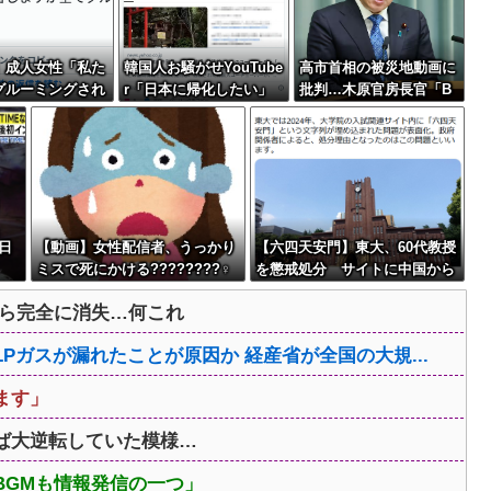
】成人女性「私た
韓国人お騒がせYouTube
高市首相の被災地動画に
グルーミングされ
r「日本に帰化したい」
批判…木原官房長官「B
160万バズ
GMも情報発信の一つ」
日
【動画】女性配信者、うっかり
【六四天安門】東大、60代教授
ミスで死にかける????????‍♀
を懲戒処分 サイトに中国から
閲覧しにくい細工
から完全に消失…何これ
ガスが漏れたことが原因か 経産省が全国の大規...
ます」
ば大逆転していた模様…
BGMも情報発信の一つ」