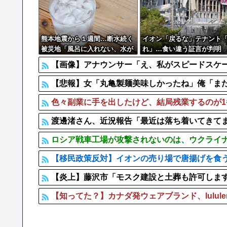
日本人の生活、たった10年で激変してしまったことが
客「なんかこの”にんにく”青いんだけど！」→客の無知
熊本地震から１週間…断水続く
イオン「戻るな」テナント
被災地「風呂に入れない、水が
れ」…食い違う証言が判明
欲しい」
【画像】アナウンサー「え、私がスピードスケート
【悲報】女「丸亀製麺美味しかったね」俺「また来
色々副業に手を出したけど、結局残業するのが1
渡邊渚さん、近況報告「最近は落ち着いてきて
ロシア戦車工場が攻撃されないのは、ウクライ
【移民政策反対】イオンの売り場で唐揚げを食
【炎上】藤沢市「モスク建設と土葬も許可しま
【知ってた？】カナダ発ウェアブランド、lulul