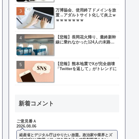
万博協会、使用終了ドメインを放
置→アダルトサイト化して炎上ｗ
ｗｗｗｗｗｗｗ
【悲報】長岡花火帰り、最終新幹
線に乗れなかった124人の末路…
【悲報】熊本地震でXが完全崩壊
「Twitterを返して」がトレンドに
新着コメント
ご意見番Ａ
2026.08.06
経産省とデジタル庁はやりたい放題。政治家や業界とズ