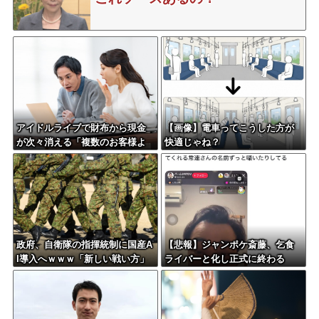
アイドルライブで財布から現金
【画像】電車ってこうした方が
が次々消える「複数のお客様よ
快適じゃね？
り被害報告」警察に相談へ
政府、自衛隊の指揮統制に国産A
【悲報】ジャンポケ斎藤、乞食
I導入へｗｗｗ「新しい戦い方」
ライバーと化し正式に終わる
への対応を急ぐ