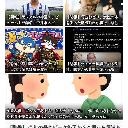
【朗報】元レアルの神童Ｊデビ
【悲報】阿波おどり、女性の体
ューへ！登録名「中井卓大ピ
を狙った盗撮動画が横行「悲し
ピ」日本初挑戦の22歳今治MFが
いし、気持ち悪い」
開幕戦に先発
【恐怖】稲川淳二の最も怖い話
【悲報】タトゥー擁護してる反
「日本共産党は清廉潔白」「ち
社、味方から背中を刺される
ゃんと自力で資金を集めて活動
してる」
宅飲み僕「ゴムってある？」女の子「えっ///」 僕「食べきれなかっ
たお菓子輪ゴムで縛りたくて」女の子「⋯あ、そ、そっか///」
【酷暑】 今年の暑さピーク終了か？今週から気温も