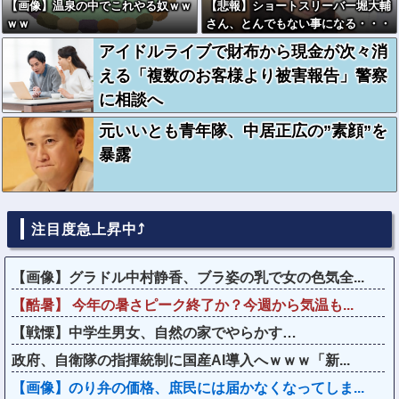
【画像】温泉の中でこれやる奴ｗｗ
【悲報】ショートスリーバー堀大輔
ｗｗ
さん、とんでもない事になる・・・
アイドルライブで財布から現金が次々消
える「複数のお客様より被害報告」警察
に相談へ
元いいとも青年隊、中居正広の”素顔”を
暴露
注目度急上昇中⤴
【画像】グラドル中村静香、ブラ姿の乳で女の色気全...
【酷暑】 今年の暑さピーク終了か？今週から気温も...
【戦慄】中学生男女、自然の家でやらかす…
政府、自衛隊の指揮統制に国産AI導入へｗｗｗ「新...
【画像】のり弁の価格、庶民には届かなくなってしま...