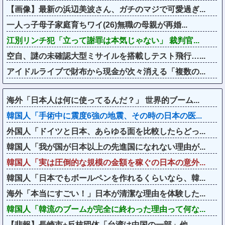
【画像】最新の浜辺美波さん、ガチのマジで可愛過ぎ...
一人っ子母子家庭育ちワイ(26)無職の母親が再婚...
江別リンチ犯「立って謝罪は本気じゃない」 裁判官...
空自、謎の未確認大型ミサイルを搭載しテスト飛行…...
アイドルライブで財布から現金が次々消える「複数の...
海外「日本人は何に使ってるんだ？」 世界的ブーム...
韓国人「手術中に震度6強の地震、その時の日本の医...
外国人「ドイツと日本、あらゆる面を比較したらどっ...
韓国人「我が国が日本以上の先進国になれない理由が...
韓国人「実は圧倒的な規模の金額を稼ぐの日本の意外...
韓国人「日本でもボールペンを作れるくらいなら、韓...
海外「本当にすごい！」日本が清潔な理由を体験した...
韓国人「韓流のブームが完全に終わった理由って何な...
【悲報】長崎市+反核団体「台湾は中国の一部」他