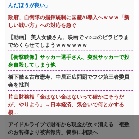
んだほうが良い」
政府、自衛隊の指揮統制に国産AI導入へｗｗｗ「新
しい戦い方」への対応を急ぐ
【動画】 美人女優さん、映画でマ○コのビラビラま
でめくらせてしまうｗｗｗｗｗｗ
【衝撃映像】サッカー選手さん、突然サッカーで投
身自殺してしまう他
橋下徹＆古市憲寿、中居正広問題でフジ第三者委員
会を批判
片山財務相「金はない金はないって確かにそうだ
が、やりよう」→日本経済、気合いで何とかする
模...
アイドルライブで財布から現金が次々消える「複数
のお客様より被害報告」警察に相談へ