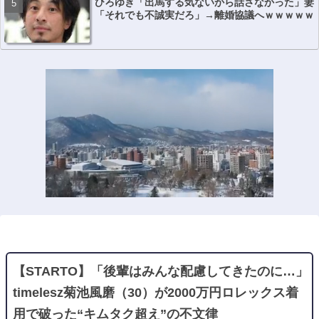
ひろゆき「出馬する気ないから話さなかった」妻
「それでも不誠実だろ」→離婚協議へｗｗｗｗｗ
【STARTO】「後輩はみんな配慮してきたのに…」
timelesz菊池風磨（30）が2000万円ロレックス着
用で破った“キムタク超え”の不文律