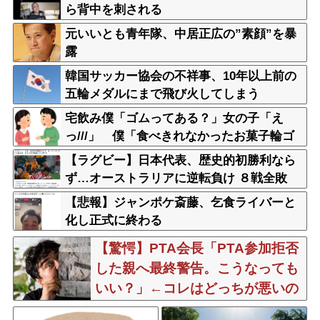
ら背中を刺される
元いいとも青年隊、中居正広の”素顔”を暴
露
韓国サッカー協会の不祥事、10年以上前の
五輪メダルにまで飛び火してしまう
宅飲み僕「ゴムってある？」女の子「え
っ///」 僕「食べきれなかったお菓子輪ゴ
ムで縛りたくて」女の子「⋯あ、そ、そっ
【ラグビー】日本代表、歴史的初勝利なら
か///」
ず…オーストラリアに逆転負け ８戦全敗
【悲報】ジャンポケ斎藤、乞食ライバーと
化し正式に終わる
【驚愕】PTA会長「PTA参加拒否
した親へ最終警告。こうなっても
いい？」←コレはどっちが悪いの
か？大論争が巻き起こってしま