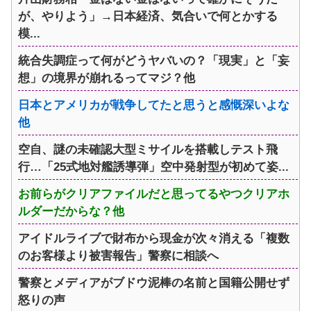
が、やりよう」→日本経済、気合いで何とかする
模...
統合失調症って何がどうヤバいの？「現実」と「妄
想」の境界が崩れるってマジ？他
日本とアメリカが戦争してたと思うと感慨深いよな
他
空自、謎の未確認大型ミサイルを搭載しテスト飛
行…「25式地対艦誘導弾」空中発射型が初めて姿...
お前らがクリアファイルだと思ってるやつクリアホ
ルダーだからな？他
アイドルライブで財布から現金が次々消える「複数
のお客様より被害報告」警察に相談へ
警察とメディアがブドウ泥棒の名前と国籍公開せず
怒りの声