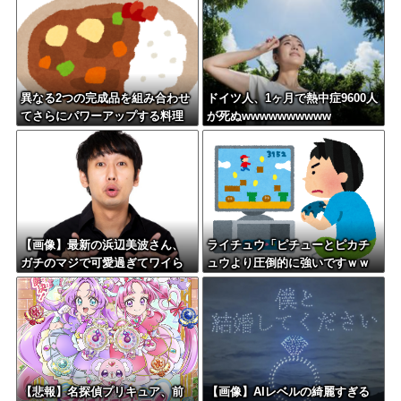
う…
異なる2つの完成品を組み合わせ
ドイツ人、1ヶ月で熱中症9600人
てさらにパワーアップする料理
が死ぬwwwwwwwwww
「カツカレー」以外にない
【画像】最新の浜辺美波さん、
ライチュウ「ピチューとピカチ
ガチのマジで可愛過ぎてワイら
ュウより圧倒的に強いですｗｗ
をドキドキさせてしまうw w w
ｗｗ」←こいつが不人気な理由
w w w w
【悲報】名探偵プリキュア、前
【画像】AIレベルの綺麗すぎる