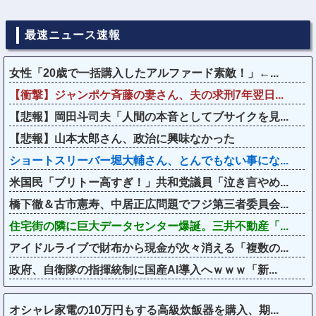
最速ニュース速報
女性「20歳で一括購入したアルファード素敵！」←...
【衝撃】ジャンポケ斉藤の妻さん、夫の求刑7年翌日...
【悲報】岡田斗司夫「人間の本音としてブサイクを見...
【悲報】山本太郎さん、政治に興味なかった
ショートスリーバー堀大輔さん、とんでもない事にな...
米国民「ブリトー高すぎ！」共和党議員「泣き言やめ...
橋下徹＆古市憲寿、中居正広問題でフジ第三者委員会...
住宅街の隣に巨大データセンター爆誕。三井不動産「...
アイドルライブで財布から現金が次々消える「複数の...
政府、自衛隊の指揮統制に国産AI導入へｗｗｗ「新...
オシャレ家電の10万円もする高級炊飯器を購入、期...