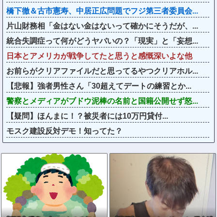
橋下徹＆古市憲寿、中居正広問題でフジ第三者委員会...
片山財務相「金はない金はないって確かにそうだが、...
統合失調症って何がどうヤバいの？「現実」と「妄想...
日本とアメリカが戦争してたと思うと感慨深いよな他
お前らがクリアファイルだと思ってるやつクリアホル...
【悲報】強者男性さん「30超えてデートの練習とか...
警察とメディアがブドウ泥棒の名前と国籍公開せず怒...
【疑問】ほんまに！？被災者には10万円貸付...
モスク建設反対デモ！知ってた？