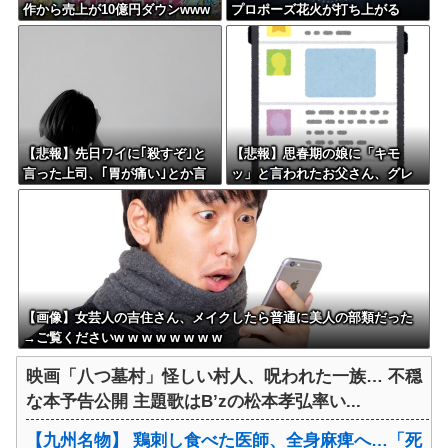
作から売上が10億円ダウンwww
プロポーズ花火が打ち上がる
wwwwww
㊗????
【悲報】先日ワイに｢殺すぞ｣と
【悲報】思春期の娘に「キモ
言った上司、｢胃が痛い｣とか言
ッ」と言われたお父さん、グレ
い出すwwwwwww
るｗｗｗｗｗｗｗ
【画像】女芸人の吉住さん、メイクしたら普通に美人の部類だった
→ご覧くださいw w w w w w w w
映画「八つ墓村」怪しい村人、呪われた一族… 不穏
な本予告公開 主題歌はB’zの松本孝弘率い...
【九州名物】 鶏刺し食べた医師、全身麻痺へ…「死