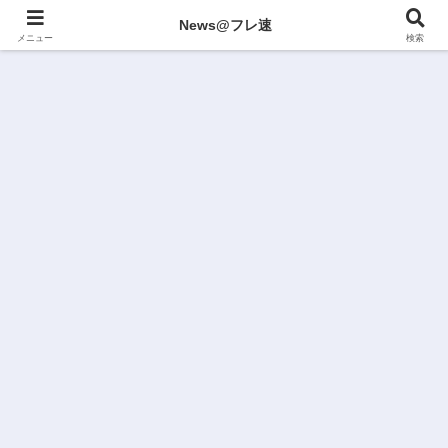
News@フレ速
メニュー
検索