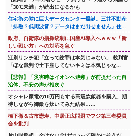
「30℃未満」が続出になるかも
住宅街の隣に巨大データセンター爆誕。三井不動産
「排熱？低周波音？データはまだ出せません」住...
政府、自衛隊の指揮統制に国産AI導入へｗｗｗ「新
しい戦い方」への対応を急ぐ
江別リンチ犯「立って謝罪は本気じゃない」 裁判官
「ほな裁判で土下座してないキミは本気じゃな...
【悲報】「災害時はイオンへ避難」が前提だった自
治体、不安の声が相次ぐ
オシャレ家電の10万円もする高級炊飯器を購入、期
待しながら御飯を炊いてみた結果……
橋下徹＆古市憲寿、中居正広問題でフジ第三者委員
会を批判
片山財務相「金はない金はないって確かにそうだ