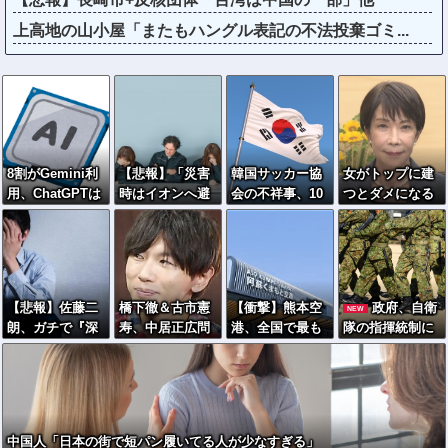
上高地の山小屋「またもハングル表記の不法投棄ゴミ...
8割がGemini利
【悲報】「災害
韓国サッカー協
女がトップに建
用、ChatGPTは
時はイオンへ避
会の不祥事、10
つとダメになる
68%
難」が前提だっ
年以上前の五輪
←これソースあ
た自治体、不安
メダルにまで飛
るの？
の声が相次ぐ
び火してしまう
【悲報】佐藤二
橋下徹＆古市憲
【衝撃】熊本空
政府、自衛
NEW
朗、ガチで『深
寿、中居正広問
港、全国で最も
隊の指揮統制に
刻な状態』にな
題でフジ第三者
米軍機が来る空
国産AI導入へｗ
ってしま
委員会を批判
港になっていた
ｗｗ「新しい戦
う・・・・
い方」への対応
を急ぐ
中国人「日本の街で短パン履いてる人が少なすぎる」