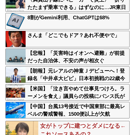
たたまず乗車できる」はずなのに…JR東日
本が示した見解
8割がGemini利用、ChatGPTは68%
さんま「どこでもドア？あれ不便やで」
【悲報】「災害時はイオンへ避難」が前提
だった自治体、不安の声が相次ぐ
【朗報】元レアルの神童Ｊデビューへ！登
録名「中井卓大ピピ」日本初挑戦の22歳今
治MFが開幕戦に先発
【米国】「泣き言やめて仕事見つけろ。ラ
ーメンを食え」議員らの投稿にバンス氏が
猛反発…ブリトーの価格めぐる議論、共和
【中国】台風13号接近で中国東部に最高レ
党の内戦に発展
ベルの警戒警報、1500便以上が欠航
女がトップに建つとダメになる←
これソースあるの？